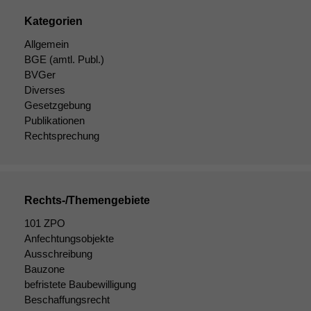
Kategorien
Allgemein
BGE
(amtl. Publ.)
BVGer
Notwendige
Diverses
Cookies
Gesetzgebung
Diese
Publikationen
Cookies sind
Rechtsprechung
nicht
optional, es
braucht sie,
damit die
Website
Rechts-/Themengebiete
korrekt
angezeigt
101 ZPO
werden kann.
Anfechtungsobjekte
Ausschreibung
Bauzone
Statistiken
befristete Baubewilligung
Um unsere
Beschaffungsrecht