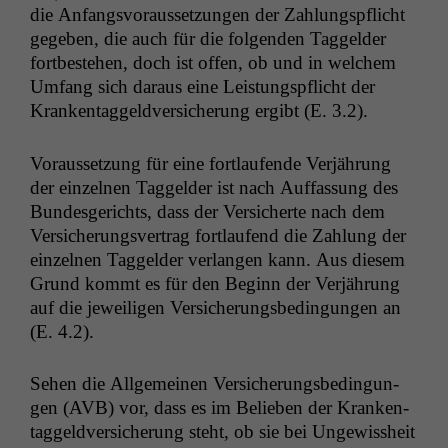
die Anfangsvo­raus­set­zun­gen der Zahlungspflicht
gegeben, die auch für die fol­gen­den Taggelder
fortbeste­hen, doch ist offen, ob und in welchem
Umfang sich daraus eine Leis­tungspflicht der
Kranken­taggeld­ver­sicherung ergibt (E. 3.2).
Voraus­set­zung für eine fort­laufende Ver­jährung
der einzel­nen Taggelder ist nach Auf­fas­sung des
Bun­des­gerichts, dass der Ver­sicherte nach dem
Ver­sicherungsver­trag fort­laufend die Zahlung der
einzel­nen Taggelder ver­lan­gen kann. Aus diesem
Grund kommt es für den Beginn der Ver­jährung
auf die jew­eili­gen Ver­sicherungs­be­din­gun­gen an
(E. 4.2).
Sehen die All­ge­meinen Ver­sicherungs­be­din­gun­
gen (
AVB
) vor, dass es im Belieben der Kranken­
taggeld­ver­sicherung ste­ht, ob sie bei Ungewis­sheit