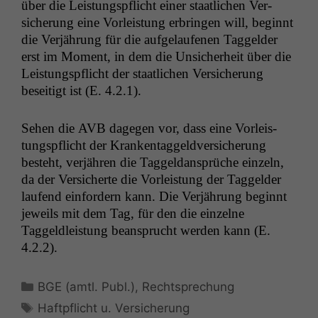
über die Leis­tungspflicht ein­er staatlichen Ver­
sicherung eine Vor­leis­tung erbrin­gen will, begin­nt
die Ver­jährung für die aufge­laufe­nen Taggelder
erst im Moment, in dem die Unsicher­heit über die
Leis­tungspflicht der staatlichen Ver­sicherung
beseit­igt ist (E. 4.2.1).
Sehen die
AVB
dage­gen vor, dass eine Vor­leis­
tungspflicht der Kranken­taggeld­ver­sicherung
beste­ht, ver­jähren die Taggel­dansprüche einzeln,
da der Ver­sicherte die Vor­leis­tung der Taggelder
laufend ein­fordern kann. Die Ver­jährung begin­nt
jew­eils mit dem Tag, für den die einzelne
Taggeldleis­tung beansprucht wer­den kann (E.
4.2.2).
Kategorien
BGE (amtl. Publ.)
,
Rechtsprechung
Schlagwörter
Haftpflicht u. Versicherung