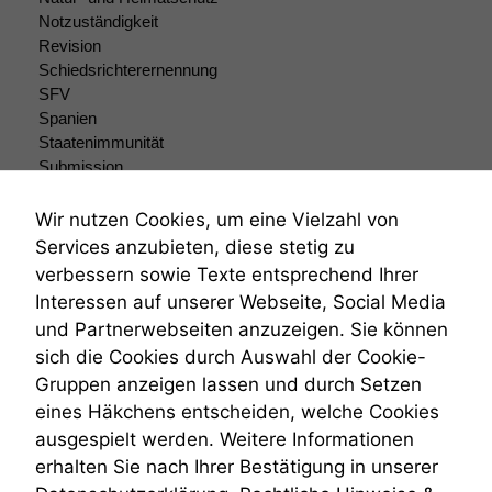
Notzuständigkeit
Marketing
Revision
Wir speichern
Schiedsrichterernennung
anonyme Daten ab,
SFV
um interne
Spanien
marketingtechnische
Staatenimmunität
Auswertungen
durchführen zu
Submission
können. Diese helfen
Submissionsrecht
uns, unsere Website
Teilungsklage
Wir nutzen Cookies, um eine Vielzahl von
zu verbessern.
Venezuela
Services anzubieten, diese stetig zu
VRK
verbessern sowie Texte entsprechend Ihrer
Wiederherstellungsanordnung
Interessen auf unserer Webseite, Social Media
Zivilprozessordnung
und Partnerwebseiten anzuzeigen. Sie können
ZPO
sich die Cookies durch Auswahl der Cookie-
Zustellfiktion
Gruppen anzeigen lassen und durch Setzen
Zuständigkeit
Öffentliches Personalrecht
eines Häkchens entscheiden, welche Cookies
Öffentlichkeitsprinzip
ausgespielt werden. Weitere Informationen
erhalten Sie nach Ihrer Bestätigung in unserer