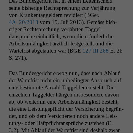
Das Bun­des­gericht hat in einem Leit­entscheid
seine bish­erige Recht­sprechung zur Ver­jährung
von Kranken­taggeldern rev­i­diert (BGer.
4A_20
/2013
vom 15. Juli 2013). Gemäss bish­
eriger Recht­sprechung ver­jährten Taggel­
dansprüche ein­heitlich, wenn die erforder­liche
Arbeit­sun­fähigkeit ärztlich fest­gestellt und die
Warte­frist abge­laufen war (
BGE
127
III
268
E. 2b
S. 271).
Das Bun­des­gericht erwog nun, dass nach Ablauf
der Warte­frist nicht ein unbe­d­ingter Anspruch auf
eine bes­timmte Anzahl Taggelder entste­ht. Die
einzel­nen Taggelder hän­gen ins­beson­dere davon
ab, ob weit­er­hin eine Arbeit­sun­fähigkeit beste­ht,
die eine Leis­tungspflicht der Ver­sicherung begrün­
det, und ob dem Ver­sicherten noch andere Leis­
tungs- oder Haftpflich­tansprüche zuste­hen (E.
3.2). Mit Ablauf der Warte­frist sind deshalb zwar