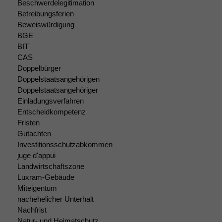
Website zu
Beschwerdelegitimation
verbessern,
Betreibungsferien
zeichnen
Beweiswürdigung
wir
BGE
anonyme
BIT
statistische
CAS
Daten auf.
Doppelbürger
Doppelstaatsangehörigen
Doppelstaatsangehöriger
Funktionalität
Einladungsverfahren
Einige
Entscheidkompetenz
Funktionen auf
Fristen
dieser Website
Gutachten
sind optional.
Wenn Sie
Investitionsschutzabkommen
diese Option
juge d'appui
deaktivieren,
Landwirtschaftszone
kann die
Luxram-Gebäude
Website nicht
Miteigentum
zu 100%
nachehelicher Unterhalt
funktionieren.
Nachfrist
Natur- und Heimatschutz