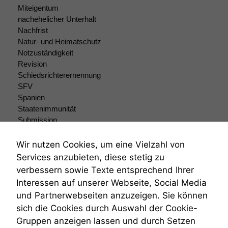
uns, unsere Website
Miteigentum
zu verbessern.
nachehelicher Unterhalt
Nachfrist
Natur- und Heimatschutz
Notzuständigkeit
Revision
Schiedsrichterernennung
SFV
Spanien
Staatenimmunität
Submission
Submissionsrecht
Teilungsklage
Wir nutzen Cookies, um eine Vielzahl von
Venezuela
Services anzubieten, diese stetig zu
VRK
verbessern sowie Texte entsprechend Ihrer
Wiederherstellungsanordnung
Interessen auf unserer Webseite, Social Media
Zivilprozessordnung
und Partnerwebseiten anzuzeigen. Sie können
ZPO
sich die Cookies durch Auswahl der Cookie-
Zustellfiktion
Gruppen anzeigen lassen und durch Setzen
Zuständigkeit