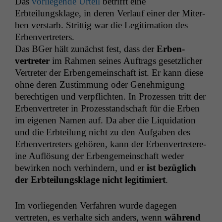
Das
vor­liegende Urteil
bet­rifft eine
Erbteilungsklage, in deren Ver­lauf ein­er der Miter­
ben ver­starb. Strit­tig war die Legit­i­ma­tion des
Erbenvertreters.
Das BGer hält zunächst fest, dass der
Erben­
vertreter
im Rah­men seines Auf­trags geset­zlich­er
Vertreter der Erbenge­mein­schaft ist. Er kann diese
ohne deren Zus­tim­mung oder Genehmi­gung
berechti­gen und verpflicht­en. In Prozessen tritt der
Erben­vertreter in Prozes­stand­schaft für die Erben
im eige­nen Namen auf. Da aber die Liq­ui­da­tion
und die Erbteilung nicht zu den Auf­gaben des
Erben­vertreters gehören, kann der Erben­vertretere­
ine Auflö­sung der Erbenge­mein­schaft wed­er
bewirken noch ver­hin­dern, und er
ist bezüglich
der Erbteilungsklage nicht legit­imiert
.
Im vor­liegen­den Ver­fahren wurde dage­gen
vertreten, es ver­halte sich anders, wenn
während