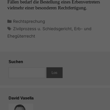
Fällen bedarf die Bestel­lung eines Erben­vertreters
vielmehr ein­er beson­deren Rechtfertigung.
Kategorien
Rechtsprechung
Schlagwörter
Zivilprozess u. Schiedsgericht
,
Erb- und
Ehegüterrecht
Suchen
David Vasella