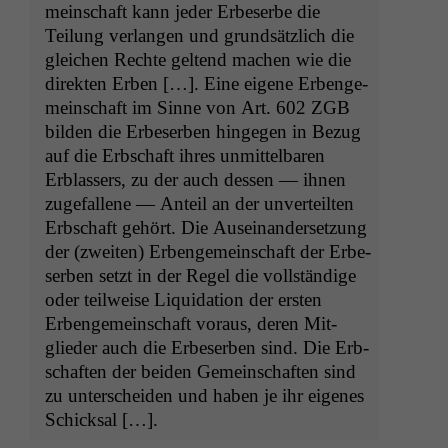
mein­schaft kann jed­er Erbe­serbe die
Teilung ver­lan­gen und grund­sät­zlich die
gle­ichen Rechte gel­tend machen wie die
direk­ten Erben […]. Eine eigene Erbenge­
mein­schaft im Sinne von Art. 602
ZGB
bilden die Erbe­ser­ben hinge­gen in Bezug
auf die Erb­schaft ihres unmit­tel­baren
Erblassers, zu der auch dessen — ihnen
zuge­fal­l­ene — Anteil an der unverteil­ten
Erb­schaft gehört. Die Auseinan­der­set­zung
der (zweit­en) Erbenge­mein­schaft der Erbe­
ser­ben set­zt in der Regel die voll­ständi­ge
oder teil­weise Liq­ui­da­tion der ersten
Erbenge­mein­schaft voraus, deren Mit­
glieder auch die Erbe­ser­ben sind. Die Erb­
schaften der bei­den Gemein­schaften sind
zu unter­schei­den und haben je ihr eigenes
Schicksal […].