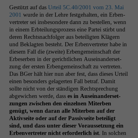
Gestützt auf das
Urteil
5C
.40/2001 vom 23. Mai
2001
wurde in der Lehre fest­ge­hal­ten, ein Erben­
vertreter sei ins­beson­dere dann zu bestellen, wenn
in einem Erbteilung­sprozess eine Partei stirbt und
deren Recht­snach­fol­ger aus beteiligten Klägern
und Beklagten beste­ht. Der Erben­vertreter habe in
diesem Fall die (zweite) Erbenge­mein­schaft der
Erbe­ser­ben in der gerichtlichen Auseinan­der­set­
zung der ersten Erbenge­mein­schaft zu vertreten.
Das BGer hält hier nun aber fest, dass dieses Urteil
einen beson­ders gelagerten Fall betraf. Damit
sollte nicht von der ständi­gen Recht­sprechung
abgewichen werde, dass
es in Auseinan­der­set­
zun­gen zwis­chen den einzel­nen Miter­ben
genügt, wenn daran alle Miter­ben auf der
Aktiv­seite oder auf der Pas­siv­seite beteiligt
sind, und dass unter dieser Voraus­set­zung ein
Erben­vertreter nicht erforder­lich ist
. In solchen