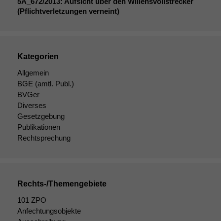
5A_672
/2013: Aufsicht über den Willensvollstrecker
nicht
(Pflichtverletzungen verneint)
optional, es
braucht sie,
damit die
Website
Kategorien
korrekt
angezeigt
Allgemein
werden kann.
BGE
(amtl. Publ.)
BVGer
Diverses
Statistiken
Gesetzgebung
Um unsere
Publikationen
Website zu
Rechtsprechung
verbessern,
zeichnen
wir
anonyme
statistische
Rechts-/Themengebiete
Daten auf.
101 ZPO
Anfechtungsobjekte