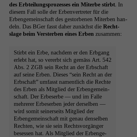
des Erbteilung­sprozess­es ein Miterbe stirbt
. In
diesem Fall solle der Erben­vertreter für die
Erbenge­mein­schaft des gestor­be­nen Miter­ben han­
deln. Das BGer fasst daher zunächst die
Recht­
slage beim Ver­ster­ben eines Erben
zusammen:
Stirbt ein Erbe, nach­dem er den Erb­gang
erlebt hat, so vererbt sich gemäss Art. 542
Abs. 2
ZGB
sein Recht an der Erb­schaft
auf seine Erben. Dieses “sein Recht an der
Erb­schaft” umfasst namentlich die Rechte
des Erben als Mit­glied der Erbenge­mein­
schaft. Der Erbe­serbe — und im Falle
mehrerer Erbe­ser­ben jed­er der­sel­ben —
wird somit sein­er­seits Mit­glied der
Erbenge­mein­schaft mit genau densel­ben
Recht­en, wie sie sein Rechtsvorgänger
besessen hat. Als Mit­glied der Erbenge­