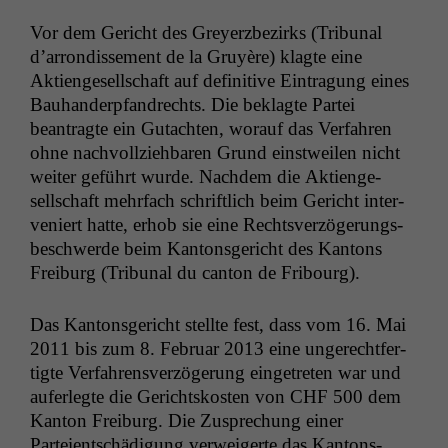
Vor dem Gericht des Grey­erzbezirks (Tri­bunal
d’ar­rondisse­ment de la Gruyère) klagte eine
Aktienge­sellschaft auf defin­i­tive Ein­tra­gung eines
Bauhan­derp­fan­drechts. Die beklagte Partei
beantragte ein Gutacht­en, worauf das Ver­fahren
ohne nachvol­lziehbaren Grund einst­weilen nicht
weit­er geführt wurde. Nach­dem die Aktienge­
sellschaft mehrfach schriftlich beim Gericht inter­
ve­niert hat­te, erhob sie eine Rechtsverzögerungs­
beschw­erde beim Kan­ton­s­gericht des Kan­tons
Freiburg (Tri­bunal du can­ton de Fribourg).
Das Kan­ton­s­gericht stellte fest, dass vom 16. Mai
2011 bis zum 8. Feb­ru­ar 2013 eine ungerecht­fer­
tigte Ver­fahrensverzögerung einge­treten war und
aufer­legte die Gericht­skosten von
CHF
500 dem
Kan­ton Freiburg. Die Zus­prechung ein­er
Parteientschädi­gung ver­weigerte das Kan­ton­s­