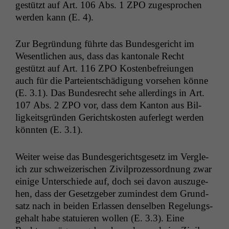
gestützt auf Art. 106 Abs. 1
ZPO
zuge­sprochen
wer­den kann (E. 4).
Zur Begrün­dung führte das Bun­des­gericht im
Wesentlichen aus, dass das kan­tonale Recht
gestützt auf Art. 116
ZPO
Kosten­be­freiun­gen
auch für die Parteientschädi­gung vorse­hen könne
(E. 3.1). Das Bun­desrecht sehe allerd­ings in Art.
107 Abs. 2
ZPO
vor, dass dem Kan­ton aus Bil­
ligkeits­grün­den Gericht­skosten aufer­legt wer­den
kön­nten (E. 3.1).
Weit­er weise das Bun­des­gerichts­ge­setz im Ver­gle­
ich zur schweiz­erischen Zivil­prozes­sor­d­nung zwar
einige Unter­schiede auf, doch sei davon auszuge­
hen, dass der Geset­zge­ber zumin­d­est dem Grund­
satz nach in bei­den Erlassen densel­ben Regelungs­
ge­halt habe sta­tu­ieren wollen (E. 3.3). Eine