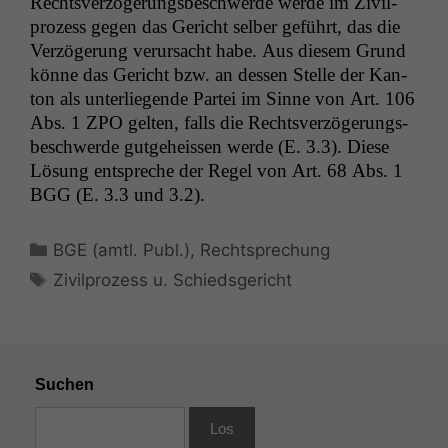
Rechtsverzögerungs­beschw­erde werde im Zivil­
prozess gegen das Gericht sel­ber geführt, das die
Verzögerung verur­sacht habe. Aus diesem Grund
könne das Gericht bzw. an dessen Stelle der Kan­
ton als unter­liegende Partei im Sinne von Art. 106
Abs. 1
ZPO
gel­ten, falls die Rechtsverzögerungs­
beschw­erde gut­ge­heis­sen werde (E. 3.3). Diese
Lösung entspreche der Regel von Art. 68 Abs. 1
BGG
(E. 3.3 und 3.2).
Kategorien
BGE (amtl. Publ.)
,
Rechtsprechung
Schlagwörter
Zivilprozess u. Schiedsgericht
Suchen