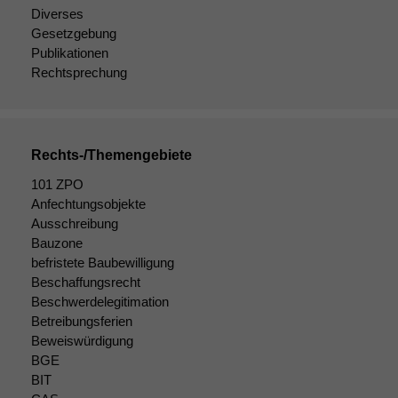
Diverses
korrekt
Gesetzgebung
angezeigt
werden kann.
Publikationen
Rechtsprechung
Statistiken
Um unsere
Website zu
Rechts-/Themengebiete
verbessern,
101 ZPO
zeichnen
wir
Anfechtungsobjekte
anonyme
Ausschreibung
statistische
Bauzone
Daten auf.
befristete Baubewilligung
Beschaffungsrecht
Beschwerdelegitimation
Funktionalität
Betreibungsferien
Einige
Beweiswürdigung
Funktionen auf
BGE
dieser Website
BIT
sind optional.