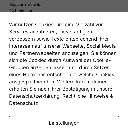
Staatenimmunität
Submission
Submissionsrecht
Teilungsklage
Wir nutzen Cookies, um eine Vielzahl von
Venezuela
Services anzubieten, diese stetig zu
VRK
verbessern sowie Texte entsprechend Ihrer
Wiederherstellungsanordnung
Interessen auf unserer Webseite, Social Media
Zivilprozessordnung
und Partnerwebseiten anzuzeigen. Sie können
ZPO
sich die Cookies durch Auswahl der Cookie-
Zustellfiktion
Gruppen anzeigen lassen und durch Setzen
Zuständigkeit
Öffentliches Personalrecht
eines Häkchens entscheiden, welche Cookies
Öffentlichkeitsprinzip
ausgespielt werden. Weitere Informationen
erhalten Sie nach Ihrer Bestätigung in unserer
Datenschutzerklärung.
Rechtliche Hinweise &
Datenschutz
anmelden
Einstellungen