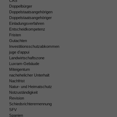
CAS
Wenn Sie
Doppelbürger
diese Option
Doppelstaatsangehörigen
deaktivieren,
Doppelstaatsangehöriger
kann die
Website nicht
Einladungsverfahren
zu 100%
Entscheidkompetenz
funktionieren.
Fristen
Gutachten
Investitionsschutzabkommen
Marketing
juge d'appui
Wir speichern
Landwirtschaftszone
anonyme Daten ab,
Luxram-Gebäude
um interne
Miteigentum
marketingtechnische
nachehelicher Unterhalt
Auswertungen
Nachfrist
durchführen zu
Natur- und Heimatschutz
können. Diese helfen
Notzuständigkeit
uns, unsere Website
Revision
zu verbessern.
Schiedsrichterernennung
SFV
Spanien