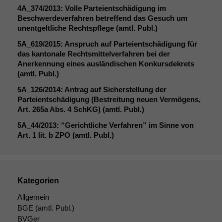
4A_374
/2013: Volle Parteientschädigung im
Beschwerdeverfahren betreffend das Gesuch um
unentgeltliche Rechtspflege (amtl. Publ.)
5A_619
/2015: Anspruch auf Parteientschädigung für
das kantonale Rechtsmittelverfahren bei der
Anerkennung eines ausländischen Konkursdekrets
(amtl. Publ.)
5A_126
/2014: Antrag auf Sicherstellung der
Parteientschädigung (Bestreitung neuen Vermögens,
Art. 265a Abs. 4 SchKG) (amtl. Publ.)
5A_44
/2013: “Gerichtliche Verfahren” im Sinne von
Art. 1 lit. b
ZPO
(amtl. Publ.)
Notwendige
Cookies
Diese
Cookies sind
Kategorien
nicht
optional, es
Allgemein
braucht sie,
BGE
(amtl. Publ.)
damit die
BVGer
Website