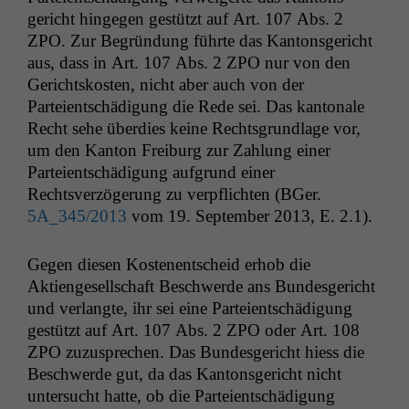
gericht hinge­gen gestützt auf Art. 107 Abs. 2
ZPO
. Zur Begrün­dung führte das Kan­ton­s­gericht
aus, dass in Art. 107 Abs. 2
ZPO
nur von den
Gericht­skosten, nicht aber auch von der
Parteientschädi­gung die Rede sei. Das kan­tonale
Recht sehe überdies keine Rechts­grund­lage vor,
um den Kan­ton Freiburg zur Zahlung ein­er
Parteientschädi­gung auf­grund ein­er
Rechtsverzögerung zu verpflicht­en (BGer.
5A_345
/2013
vom 19. Sep­tem­ber 2013, E. 2.1).
Gegen diesen Koste­nentscheid erhob die
Aktienge­sellschaft Beschw­erde ans Bun­des­gericht
und ver­langte, ihr sei eine Parteientschädi­gung
gestützt auf Art. 107 Abs. 2
ZPO
oder Art. 108
ZPO
zuzus­prechen. Das Bun­des­gericht hiess die
Beschw­erde gut, da das Kan­ton­s­gericht nicht
unter­sucht hat­te, ob die Parteientschädi­gung