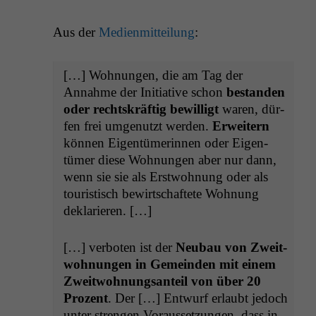
Aus der
Medi­en­mit­teilung
:
[…] Woh­nun­gen, die am Tag der
Annahme der Ini­tia­tive schon
bestanden
oder recht­skräftig bewil­ligt
waren, dür­
fen frei umgenutzt wer­den.
Erweit­ern
kön­nen Eigen­tümerin­nen oder Eigen­
tümer diese Woh­nun­gen aber nur dann,
wenn sie sie als Erst­woh­nung oder als
touris­tisch bewirtschaftete Woh­nung
deklarieren. […]
[…] ver­boten ist der
Neubau von Zweit­
woh­nun­gen in Gemein­den mit einem
Zweit­woh­nungsan­teil von über 20
Prozent
. Der […] Entwurf erlaubt jedoch
unter stren­gen Voraus­set­zun­gen, dass in