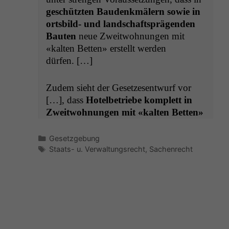
geschützten Bau­denkmälern sowie in
orts­bild- und land­schaft­sprä­gen­den
Baut­en
neue Zweit­woh­nun­gen mit
«kalten Bet­ten» erstellt wer­den
dürfen. […]
Zudem sieht der Geset­ze­sen­twurf vor
[…], dass
Hotel­be­triebe kom­plett in
Zweit­woh­nun­gen mit «kalten Bet­ten»
Kategorien
Gesetzgebung
Schlagwörter
Staats- u. Verwaltungsrecht
,
Sachenrecht