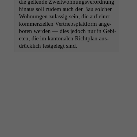
die gel­tende Zweit­woh­nungsverord­nung
hin­aus soll zudem auch der Bau solch­er
Woh­nun­gen zuläs­sig sein, die auf ein­er
kom­merziellen Ver­trieb­splat­tform ange­
boten wer­den — dies jedoch nur in Gebi­
eten, die im kan­tonalen Richt­plan aus­
drück­lich fest­gelegt sind.