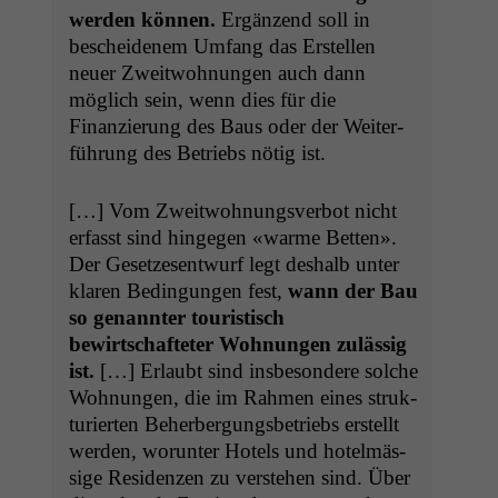
wer­den kön­nen.
Ergänzend soll in
beschei­den­em Umfang das Erstellen
neuer Zweit­woh­nun­gen auch dann
möglich sein, wenn dies für die
Finanzierung des Baus oder der Weit­er­
führung des Betriebs nötig ist.
[…] Vom Zweit­woh­nungsver­bot nicht
erfasst sind hinge­gen «warme Bet­ten».
Der Geset­ze­sen­twurf legt deshalb unter
klaren Bedin­gun­gen fest,
wann der Bau
so genan­nter touris­tisch
bewirtschafteter Woh­nun­gen zuläs­sig
ist.
[…] Erlaubt sind ins­beson­dere solche
Woh­nun­gen, die im Rah­men eines struk­
turi­erten Beherber­gungs­be­triebs erstellt
wer­den, worunter Hotels und hotelmäs­
sige Res­i­den­zen zu ver­ste­hen sind. Über