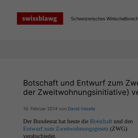
Zum
Inhalt
springen
Schweizerisches Wirtschaftsrecht
Botschaft und Entwurf zum Zw
der Zweitwohnungsinitiative) 
19. Februar 2014
von
David Vasella
Der Bun­desrat hat heute die
Botschaft
und den
Entwurf zum Zweit­woh­nungs­ge­setz
(
ZWG
)
verabschiedet.