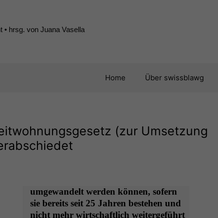
 • hrsg. von Juana Vasella
Home
Über swissblawg
eitwohnungsgesetz (zur Umsetzung
verabschiedet
umge­wan­delt wer­den kön­nen, sofern
sie bere­its seit 25 Jahren beste­hen und
nicht mehr wirtschaftlich weit­erge­führt