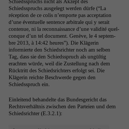
Schiedsspruchs nicht als Akzept des
Schiedsspruchs aus­gelegt wer­den dürfe (“La
récep­tion de ce col­is n’em­porte pas accep­ta­tion
d’une éventuelle sen­tence arbi­trale qui y serait
con­tenue, ni la recon­nais­sance d’une valid­ité quel­
conque d’un tel doc­u­ment. Genève, le 4 sep­tem­
bre 2013, à 14:42 heures”). Die Klägerin
informierte den Schied­srichter noch am sel­ben
Tag, dass sie den Schiedsspruch als ungültig
eracht­en würde, weil die Zustel­lung nach dem
Rück­tritt des Schied­srichters erfol­gt sei. Die
Klägerin reichte Beschw­erde gegen den
Schiedsspruch ein.
Ein­lei­t­end behan­delte das Bun­des­gericht das
Rechtsver­hält­nis zwis­chen den Parteien und dem
Schied­srichter (E.3.2.1):