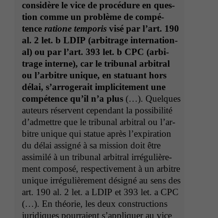
con­sid­ère le vice de procé­dure en ques­
tion comme un prob­lème de com­pé­
tence
ratione tem­po­ris
visé par l’
art. 190
al. 2 let. b
LDIP
(arbi­trage inter­na­tion­
al) ou par l’
art. 393 let. b
CPC
(arbi­
trage interne), car le tri­bunal arbi­tral
ou l’ar­bi­tre unique, en stat­u­ant hors
délai, s’ar­rogerait implicite­ment une
com­pé­tence qu’il n’a plus
(…). Quelques
auteurs réser­vent cepen­dant la pos­si­bil­ité
d’ad­met­tre que le tri­bunal arbi­tral ou l’ar­
bi­tre unique qui stat­ue après l’ex­pi­ra­tion
du délai assigné à sa mis­sion doit être
assim­ilé à un tri­bunal arbi­tral irrégulière­
ment com­posé, respec­tive­ment à un arbi­tre
Notwendige
Cookies
unique irrégulière­ment désigné au sens des
Diese
art. 190 al. 2 let. a
LDIP
et 393 let. a
CPC
Cookies sind
(…). En théorie, les deux con­struc­tions
nicht
juridiques pour­raient s’ap­pli­quer au vice