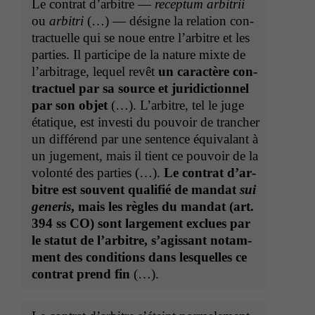
Le con­trat d’ar­bi­tre —
recep­tum arbi­trii
ou
arbi­tri
(…) — désigne la rela­tion con­
tractuelle qui se noue entre l’ar­bi­tre et les
par­ties. Il par­ticipe de la nature mixte de
l’ar­bi­trage, lequel revêt
un car­ac­tère con­
tractuel par sa source et juri­dic­tion­nel
par son objet
(…). L’ar­bi­tre, tel le juge
éta­tique, est investi du pou­voir de tranch­er
un dif­férend par une sen­tence équiv­alant à
un juge­ment, mais il tient ce pou­voir de la
volon­té des par­ties (…).
Le con­trat d’ar­
bi­tre est sou­vent qual­i­fié de man­dat
sui
gener­is
, mais les règles du man­dat (
art.
394 ss
CO
) sont large­ment exclues par
le statut de l’ar­bi­tre, s’agis­sant notam­
ment des con­di­tions dans lesquelles ce
con­trat prend fin
(…).