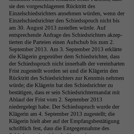
sie den vorgeschla­ge­nen Rück­tritt des
Einzelschied­srichters annehmen wür­den, wenn der
Einzelschied­srichter den Schiedsspruch nicht bis
am 30. August 2013 zustellen würde. Auf
entsprechende Anfrage des Schied­srichters akzep­
tierten die Parteien einen Auf­schub bis zum 2.
Sep­tem­ber 2013. Am 3. Sep­tem­ber 2013 erk­lärte
die Klägerin gegenüber dem Schied­srichter, dass
der Schiedsspruch nicht inner­halb der vere­in­barten
Frist zugestellt wor­den sei und die Klägerin den
Rück­tritt des Schied­srichters zur Ken­nt­nis nehmen
würde; die Klägerin bat den Schied­srichter zu
bestäti­gen, dass er sein Schied­srichter­man­dat mit
Ablauf der Frist vom 2. Sep­tem­ber 2013
niedergelegt habe. Der Schiedsspruch wurde der
Klägerin am 4. Sep­tem­ber 2013 zugestellt; die
Klägerin hielt aber auf der Emp­fangs­bestä­ti­gung
schriftlich fest, dass die Ent­ge­gen­nahme des