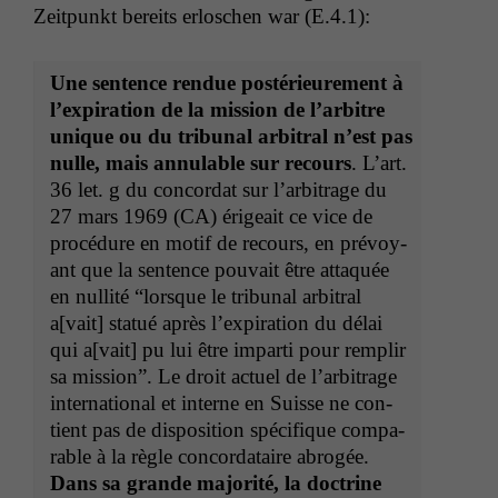
Zeit­punkt bere­its erloschen war (E.4.1):
Une sen­tence ren­due postérieure­ment à
l’ex­pi­ra­tion de la mis­sion de l’ar­bi­tre
unique ou du tri­bunal arbi­tral n’est pas
nulle, mais annu­la­ble sur recours
. L’art.
36 let. g du con­cor­dat sur l’ar­bi­trage du
27 mars 1969 (
CA
) érigeait ce vice de
procé­dure en motif de recours, en prévoy­
ant que la sen­tence pou­vait être attaquée
en nul­lité “lorsque le tri­bunal arbi­tral
a[vait] statué après l’ex­pi­ra­tion du délai
qui a[vait] pu lui être impar­ti pour rem­plir
sa mis­sion”. Le droit actuel de l’ar­bi­trage
inter­na­tion­al et interne en Suisse ne con­
tient pas de dis­po­si­tion spé­ci­fique com­pa­
ra­ble à la règle con­cor­dataire abrogée.
Dans sa grande majorité, la doc­trine