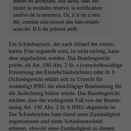
même en accep­tant, elle aus­si, sans for­
muler la moin­dre réserve, la noti­fi­ca­tion
tar­dive de la sen­tence. Or, il n’en a rien
été, comme cela ressort des faits relatés
sous let. B.b du présent arrêt.
Ein Schiedsspruch, der nach Ablauf der vere­in­
barten Frist zugestellt wird, ist nicht nichtig, kann
aber ange­focht­en wer­den. Das Bun­des­gericht
prüfte, ob Art. 190 Abs. 2 lit. a (vorschriftswidrige
Ernen­nung des Einzelschied­srichters) oder lit. b
(Schieds­gericht erk­lärt sich zu Unrecht für
zuständig)
IPRG
die ein­schlägige Bes­tim­mung für
die Anfech­tung bilden würde. Das Bun­des­gericht
erk­lärte, dass der vor­liegende Fall von der Bes­tim­
mung Art. 190 Abs. 2 lit. b
IPRG
abgedeckt ist.
Der Schied­srichter hat­te damit seine Zuständigkeit
angenom­men und einen Schied­sentscheid
erlassen, obwohl seine Zuständigkeit zu diesem