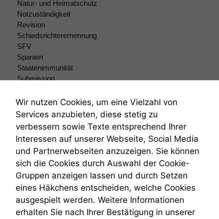
Natur- und Heimatschutz
Notzuständigkeit
Revision
Schiedsrichterernennung
SFV
Spanien
Staatenimmunität
Submission
Submissionsrecht
Teilungsklage
Wir nutzen Cookies, um eine Vielzahl von
Venezuela
Services anzubieten, diese stetig zu
VRK
verbessern sowie Texte entsprechend Ihrer
Wiederherstellungsanordnung
Interessen auf unserer Webseite, Social Media
Zivilprozessordnung
und Partnerwebseiten anzuzeigen. Sie können
ZPO
sich die Cookies durch Auswahl der Cookie-
Zustellfiktion
Gruppen anzeigen lassen und durch Setzen
Zuständigkeit
Öffentliches Personalrecht
eines Häkchens entscheiden, welche Cookies
Öffentlichkeitsprinzip
ausgespielt werden. Weitere Informationen
erhalten Sie nach Ihrer Bestätigung in unserer