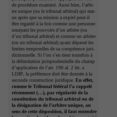
optional, es
de procé­dure exam­iné. Aus­si bien, l’ar­bi­
braucht sie,
damit die
tre unique (ou le tri­bunal arbi­tral) qui stat­
Website
ue après que sa mis­sion a expiré peut-il
korrekt
être regardé à la fois comme une per­son­ne
angezeigt
usurpant les pou­voirs d’un arbi­tre (ou
werden kann.
d’un tri­bunal arbi­tral) et comme un arbi­tre
(ou un tri­bunal arbi­tral) ayant dépassé les
lim­ites tem­porelles de sa com­pé­tence juri­
Statistiken
dic­tion­nelle. Si l’on s’en tient toute­fois à
Um unsere
Website zu
la délim­i­ta­tion jurispru­den­tielle du champ
verbessern,
d’ap­pli­ca­tion de l’art. 190 al. 2 let. a
zeichnen
LDIP
, la préférence doit être don­née à la
wir
sec­onde con­struc­tion juridique.
En effet,
anonyme
comme le Tri­bunal fédéral l’a rap­pelé
statistische
Daten auf.
récem­ment (…), par régu­lar­ité de la
con­sti­tu­tion du tri­bunal arbi­tral ou de
la désig­na­tion de l’ar­bi­tre unique, au
Funktionalität
sens de cette dis­po­si­tion, il faut enten­dre
Einige