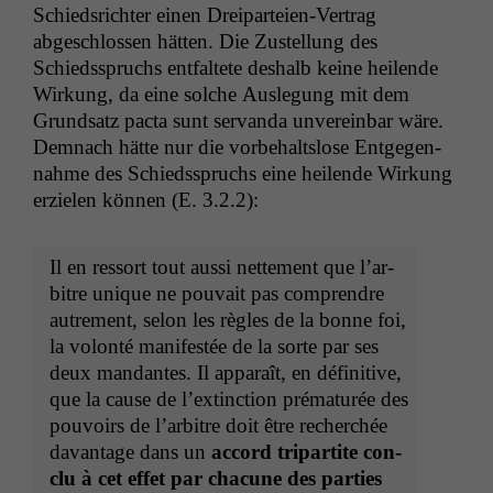
Schied­srichter einen Dreiparteien-Ver­trag
abgeschlossen hät­ten. Die Zustel­lung des
Schiedsspruchs ent­fal­tete deshalb keine heilende
Wirkung, da eine solche Ausle­gung mit dem
Grund­satz pacta sunt ser­van­da unvere­in­bar wäre.
Dem­nach hätte nur die vor­be­halt­slose Ent­ge­gen­
nahme des Schiedsspruchs eine heilende Wirkung
erzie­len kön­nen (E. 3.2.2):
Il en ressort tout aus­si net­te­ment que l’ar­
bi­tre unique ne pou­vait pas com­pren­dre
autrement, selon les règles de la bonne foi,
la volon­té man­i­festée de la sorte par ses
deux man­dantes. Il appa­raît, en défini­tive,
que la cause de l’ex­tinc­tion pré­maturée des
pou­voirs de l’ar­bi­tre doit être recher­chée
davan­tage dans un
accord tri­par­tite con­
clu à cet effet par cha­cune des par­ties