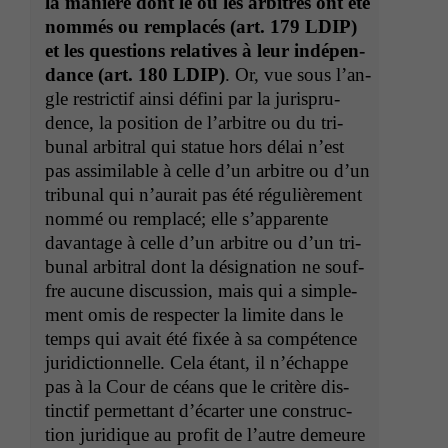
la manière dont le ou les arbi­tres ont été
Funktionen auf
nom­més ou rem­placés (
art. 179
LDIP
)
dieser Website
et les ques­tions rel­a­tives à leur indépen­
sind optional.
Wenn Sie
dance (
art. 180
LDIP
)
. Or, vue sous l’an­
diese Option
gle restric­tif ain­si défi­ni par la jurispru­
deaktivieren,
dence, la posi­tion de l’ar­bi­tre ou du tri­
kann die
bunal arbi­tral qui stat­ue hors délai n’est
Website nicht
pas assim­i­l­able à celle d’un arbi­tre ou d’un
zu 100%
funktionieren.
tri­bunal qui n’au­rait pas été régulière­ment
nom­mé ou rem­placé; elle s’ap­par­ente
davan­tage à celle d’un arbi­tre ou d’un tri­
Marketing
bunal arbi­tral dont la désig­na­tion ne souf­
Wir speichern
fre aucune dis­cus­sion, mais qui a sim­ple­
anonyme Daten ab,
ment omis de respecter la lim­ite dans le
um interne
temps qui avait été fixée à sa com­pé­tence
marketingtechnische
Auswertungen
juri­dic­tion­nelle. Cela étant, il n’échappe
durchführen zu
pas à la Cour de céans que le critère dis­
können. Diese helfen
tinc­tif per­me­t­tant d’é­carter une con­struc­
uns, unsere Website
tion juridique au prof­it de l’autre demeure
zu verbessern.