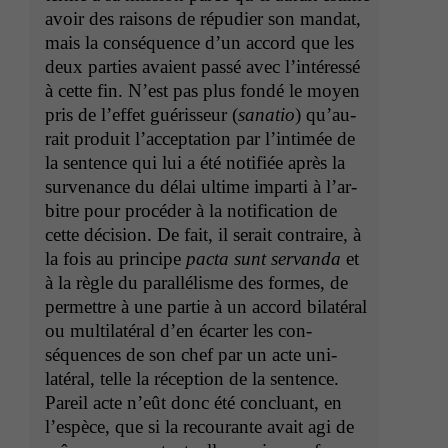
avoir des raisons de répudi­er son man­dat,
mais la con­séquence d’un accord que les
deux par­ties avaient passé avec l’in­téressé
à cette fin. N’est pas plus fondé le moyen
pris de l’ef­fet guéris­seur (
sana­tio
) qu’au­
rait pro­duit l’ac­cep­ta­tion par l’in­timée de
la sen­tence qui lui a été noti­fiée après la
sur­ve­nance du délai ultime impar­ti à l’ar­
bi­tre pour procéder à la noti­fi­ca­tion de
cette déci­sion. De fait, il serait con­traire, à
la fois au principe
pacta sunt ser­van­da
et
à la règle du par­al­lélisme des formes, de
per­me­t­tre à une par­tie à un accord bilatéral
ou mul­ti­latéral d’en écarter les con­
séquences de son chef par un acte uni­
latéral, telle la récep­tion de la sen­tence.
Pareil acte n’eût donc été con­clu­ant, en
l’e­spèce, que si la recourante avait agi de