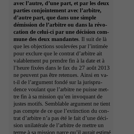
avec l’autre, d’une part, et par les deux
par­ties con­join­te­ment avec l’ar­bi­tre,
d’autre part, que dans une sim­ple
démis­sion de l’ar­bi­tre ou dans la révo­
ca­tion de celui-ci par une déci­sion com­
mune des deux man­dantes
. Il suit de là
que les objec­tions soulevées par l’in­timée
pour exclure que le con­trat d’ar­bi­tre ait
val­able­ment pu pren­dre fin à la date et à
l’heure fixées dans le fax du 27 août 2013
ne peu­vent pas être retenues. Ain­si en va-
t-il de l’ar­gu­ment fondé sur la jurispru­
dence voulant que l’ar­bi­tre ne puisse met­
tre fin à sa mis­sion qu’en invo­quant de
justes motifs. Sem­blable argu­ment ne tient
pas compte de ce que l’ex­tinc­tion du con­
trat d’ar­bi­tre n’a pas été le fait d’une déci­
sion uni­latérale de l’ar­bi­tre de met­tre un
terme à sa mis­sion parce qu’il aurait estimé