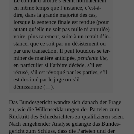
Le con­trat d’ar­bi­tre s’éteint nor­male­ment
en même temps que l’in­stance, c’est-à-
dire, dans la grande majorité des cas,
lorsque la sen­tence finale est ren­due (pour
autant qu’elle ne soit pas nulle ni annulée)
voire, plus rarement, suite à un retrait d’in­
stance, que ce soit par un désis­te­ment ou
par une trans­ac­tion. Il peut toute­fois se ter­
min­er de manière anticipée,
pen­dente lite
,
en par­ti­c­uli­er si l’ar­bi­tre décède, s’il est
récusé, s’il est révo­qué par les par­ties, s’il
est des­ti­tué par le juge ou s’il
démissionne (…).
Das Bun­des­gericht wandte sich danach der Frage
zu, wie die Wil­lenserk­lärun­gen der Parteien zum
Rück­tritt des Schied­srichters zu qual­i­fizieren seien.
Nach einge­hen­der Analyse gelangte das Bun­des­
gericht zum Schluss, dass die Parteien und der