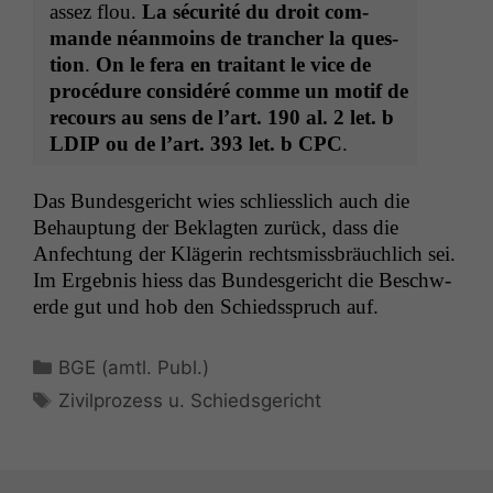
assez flou.
La sécu­rité du droit com­
mande néan­moins de tranch­er la ques­
tion
.
On le fera en trai­tant le vice de
procé­dure con­sid­éré comme un motif de
recours au sens de l’
art. 190 al. 2 let. b
LDIP
ou de l’
art. 393 let. b
CPC
.
Das Bun­des­gericht wies schliesslich auch die
Behaup­tung der Beklagten zurück, dass die
Anfech­tung der Klägerin rechtsmiss­bräuch­lich sei.
Im Ergeb­nis hiess das Bun­des­gericht die Beschw­
erde gut und hob den Schiedsspruch auf.
Kategorien
BGE (amtl. Publ.)
Schlagwörter
Zivilprozess u. Schiedsgericht