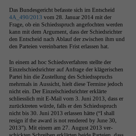
Das Bun­des­gericht befasste sich im Entscheid
4A_490
/2013
vom 28. Jan­u­ar 2014 mit der
Frage, ob ein Schiedsspruch ange­focht­en wer­den
kann mit dem Argu­ment, dass der Schied­srichter
den Entscheid nach Ablauf der zwis­chen ihm und
den Parteien vere­in­barten Frist erlassen hat.
In einem ad hoc Schiedsver­fahren stellte der
Einzelschied­srichter auf Anfrage der klägerischen
Partei hin die Zustel­lung des Schiedsspruchs
mehrmals in Aus­sicht, hielt diese Ter­mine jedoch
nicht ein. Der Einzelschied­srichter erk­lärte
schliesslich mit E‑Mail vom 3. Juni 2013, dass er
zurück­treten würde, falls er den Schiedsspruch
nicht bis 30. Juni 2013 erlassen hätte (“I shall
resign if the award is not ren­dered by June 30,
2013”). Mit einem am 27. August 2013 ver­
schick­ten Schreiben erk­lärten bei­de Parteien, dass