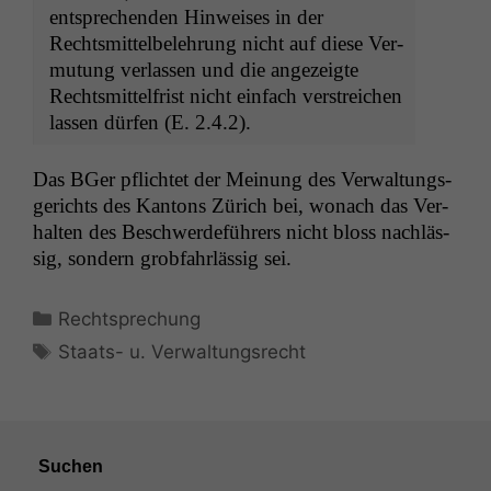
entsprechen­den Hin­weis­es in der
Rechtsmit­tel­belehrung nicht auf diese Ver­
mu­tung ver­lassen und die angezeigte
Rechtsmit­tel­frist nicht ein­fach ver­stre­ichen
lassen dür­fen (E. 2.4.2).
Das BGer pflichtet der Mei­n­ung des Ver­wal­tungs­
gerichts des Kan­tons Zürich bei, wonach das Ver­
hal­ten des Beschw­erde­führers nicht bloss nach­läs­
sig, son­dern grob­fahrläs­sig sei.
Kategorien
Rechtsprechung
Schlagwörter
Staats- u. Verwaltungsrecht
Suchen