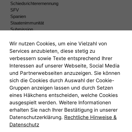
Marketing
Schiedsrichterernennung
Wir speichern
SFV
anonyme Daten ab,
Spanien
um interne
Staatenimmunität
marketingtechnische
Submission
Auswertungen
Submissionsrecht
durchführen zu
Teilungsklage
können. Diese helfen
Wir nutzen Cookies, um eine Vielzahl von
uns, unsere Website
Venezuela
Services anzubieten, diese stetig zu
zu verbessern.
VRK
verbessern sowie Texte entsprechend Ihrer
Wiederherstellungsanordnung
Interessen auf unserer Webseite, Social Media
Zivilprozessordnung
und Partnerwebseiten anzuzeigen. Sie können
ZPO
sich die Cookies durch Auswahl der Cookie-
Zustellfiktion
Gruppen anzeigen lassen und durch Setzen
Zuständigkeit
Öffentliches Personalrecht
eines Häkchens entscheiden, welche Cookies
Öffentlichkeitsprinzip
ausgespielt werden. Weitere Informationen
erhalten Sie nach Ihrer Bestätigung in unserer
Datenschutzerklärung.
Rechtliche Hinweise &
Datenschutz