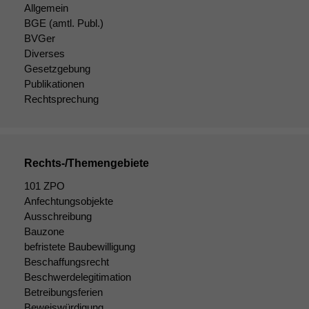
Allgemein
BGE
(amtl. Publ.)
BVGer
Diverses
Notwendige
Gesetzgebung
Cookies
Publikationen
Diese
Rechtsprechung
Cookies sind
nicht
optional, es
braucht sie,
damit die
Rechts-/Themengebiete
Website
101 ZPO
korrekt
Anfechtungsobjekte
angezeigt
werden kann.
Ausschreibung
Bauzone
befristete Baubewilligung
Beschaffungsrecht
Statistiken
Beschwerdelegitimation
Um unsere
Website zu
Betreibungsferien
verbessern,
Beweiswürdigung