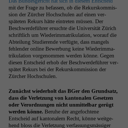
Das Bun­des­gericht hat sich in diesem Entscheid
mit der Frage zu befassen, ob die Rekurskom­mis­
sion der Zürcher Hochschulen auf einen ver­
späteten Rekurs hätte ein­treten müssen. Der
Beschw­erde­führer ersuchte die Uni­ver­sität Zürich
schriftlich um Wieder­im­ma­triku­la­tion, worauf die
Abteilung Studierende ver­fügte, dass man­gels
fehlen­der online Bewer­bung keine Wieder­im­ma­
triku­la­tion vorgenom­men wer­den könne. Gegen
diesen Entscheid erhob der Beschw­erde­führer ver­
spätet Rekurs bei der Rekurskom­mis­sion der
Zürcher Hochschulen.
Zunächst wieder­holt das BGer den Grund­satz,
dass die Ver­let­zung von kan­tonalen Geset­zen
oder Verord­nun­gen nicht unmit­tel­bar gerügt
wer­den könne.
Beruhe der ange­focht­ene
Entscheid auf kan­tonalem Recht, könne weit­ge­
hend bloss die Ver­let­zung ver­fas­sungsmäs­siger