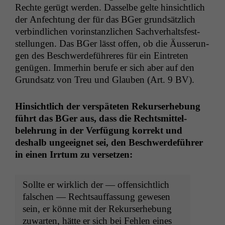
Rechte gerügt wer­den. Das­selbe gelte hin­sichtlich
der Anfech­tung der für das BGer grund­sät­zlich
verbindlichen vorin­stan­zlichen Sachver­halts­fest­
stel­lun­gen. Das BGer lässt offen, ob die Äusserun­
gen des Beschw­erde­führeres für ein Ein­treten
genü­gen. Immer­hin berufe er sich aber auf den
Grund­satz von Treu und Glauben (Art. 9
BV
).
Hin­sichtlich der ver­späteten Rekurs­er­he­bung
führt das BGer aus, dass die Rechtsmit­tel­
belehrung in der Ver­fü­gung kor­rekt und
deshalb ungeeignet sei, den Beschw­erde­führer
in einen Irrtum zu versetzen:
Sollte er wirk­lich der — offen­sichtlich
falschen — Recht­sauf­fas­sung gewe­sen
sein, er könne mit der Rekurs­er­he­bung
zuwarten, hätte er sich bei Fehlen eines