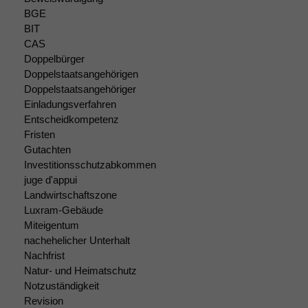
zeichnen
BGE
wir
BIT
anonyme
CAS
statistische
Doppelbürger
Daten auf.
Doppelstaatsangehörigen
Doppelstaatsangehöriger
Einladungsverfahren
Funktionalität
Entscheidkompetenz
Einige
Fristen
Funktionen auf
Gutachten
dieser Website
Investitionsschutzabkommen
sind optional.
juge d'appui
Wenn Sie
diese Option
Landwirtschaftszone
deaktivieren,
Luxram-Gebäude
kann die
Miteigentum
Website nicht
nachehelicher Unterhalt
zu 100%
Nachfrist
funktionieren.
Natur- und Heimatschutz
Notzuständigkeit
Revision