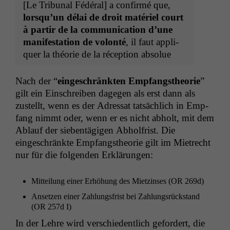
[Le Tri­bunal Fédéral] a con­fir­mé que,
lorsqu’un délai de droit matériel court
à par­tir de la com­mu­ni­ca­tion d’une
man­i­fes­ta­tion de volon­té
, il faut appli­
quer la théorie de la récep­tion absolue
Nach der “
eingeschränk­ten Emp­fangs­the­o­rie
”
gilt ein Ein­schreiben dage­gen als erst dann als
zustellt, wenn es der Adres­sat tat­säch­lich in Emp­
fang nimmt oder, wenn er es nicht abholt, mit dem
Ablauf der sieben­tägi­gen Abhol­frist. Die
eingeschränk­te Emp­fangs­the­o­rie gilt im Mietrecht
nur für die fol­gen­den Erklärungen:
Mit­teilung ein­er Erhöhung des Miet­zins­es (
OR
269d)
Anset­zen ein­er Zahlungs­frist bei Zahlungsrück­stand
(
OR
257d I)
In der Lehre wird ver­schiedentlich gefordert, die