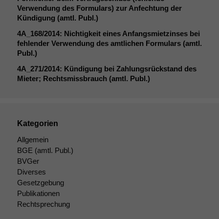
Notwendige
Verwendung des Formulars) zur Anfechtung der
Cookies
Kündigung (amtl. Publ.)
Diese
Cookies sind
4A_168
/2014: Nichtigkeit eines Anfangsmietzinses bei
nicht
fehlender Verwendung des amtlichen Formulars (amtl.
optional, es
Publ.)
braucht sie,
4A_271
/2014: Kündigung bei Zahlungsrückstand des
damit die
Mieter; Rechtsmissbrauch (amtl. Publ.)
Website
korrekt
angezeigt
werden kann.
Kategorien
Allgemein
Statistiken
BGE
(amtl. Publ.)
Um unsere
BVGer
Website zu
Diverses
verbessern,
Gesetzgebung
zeichnen
Publikationen
wir
anonyme
Rechtsprechung
statistische