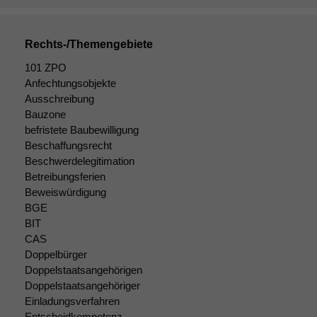
Daten auf.
Rechts-/Themengebiete
Funktionalität
101 ZPO
Einige
Funktionen auf
Anfechtungsobjekte
dieser Website
Ausschreibung
sind optional.
Bauzone
Wenn Sie
befristete Baubewilligung
diese Option
Beschaffungsrecht
deaktivieren,
Beschwerdelegitimation
kann die
Betreibungsferien
Website nicht
Beweiswürdigung
zu 100%
BGE
funktionieren.
BIT
CAS
Doppelbürger
Marketing
Doppelstaatsangehörigen
Wir speichern
Doppelstaatsangehöriger
anonyme Daten ab,
Einladungsverfahren
um interne
marketingtechnische
Entscheidkompetenz