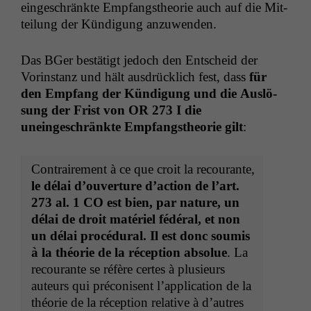
eingeschränk­te Emp­fangs­the­o­rie auch auf die Mit­
teilung der Kündi­gung anzuwenden.
Das BGer bestätigt jedoch den Entscheid der
Vorin­stanz und hält aus­drück­lich fest, dass
für
den Emp­fang der Kündi­gung und die Aus­lö­
sung der Frist von
OR
273 I die
uneingeschränk­te Emp­fangs­the­o­rie gilt
:
Con­traire­ment à ce que croit la recourante,
le délai d’ou­ver­ture d’ac­tion de l’art.
273 al. 1
CO
est bien, par nature, un
délai de droit matériel fédéral, et non
un délai procé­dur­al. Il est donc soumis
à la théorie de la récep­tion absolue
. La
recourante se réfère certes à plusieurs
auteurs qui pré­conisent l’ap­pli­ca­tion de la
théorie de la récep­tion rel­a­tive à d’autres