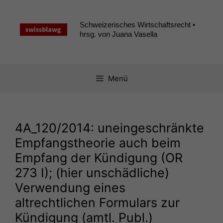
Zum
Inhalt
Schweizerisches Wirtschaftsrecht •
springen
hrsg. von Juana Vasella
Menü
4A_120
/2014: uneingeschränkte
Empfangstheorie auch beim
Empfang der Kündigung (
OR
273 I); (hier unschädliche)
Verwendung eines
altrechtlichen Formulars zur
Kündigung (amtl. Publ.)