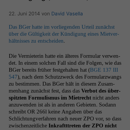
22. Juni 2014
von
David Vasella
Das BGer hat­te im vor­liegen­den Urteil zunächst
über die Gültigkeit der Kündi­gung eines Mietver­
hält­niss­es zu entschei­den
.
Die Ver­mi­eterin hat­te ein älteres For­mu­lar ver­wen­
det. In einem solchen Fall sind die Fol­gen, wie das
BGer bere­its früher fest­ge­hal­ten hat (
BGE
137
III
547
), nach dem Schutzz­weck des For­mu­la­rzwangs
zu bes­tim­men. Das BGer hält in diesem Zusam­
men­hang zunächst fest, dass das
Ver­bot des über­
spitzten For­mulis­mus im Mietrecht
nicht anders
anzuwen­den ist als in anderen Gebi­eten. Sodann
schreibt
OR
266l keine Angaben über das
Schlich­tungver­fahren nach neuer
ZPO
vor, so dass
zwis­chen­zeitliche
Inkraftt­treten der
ZPO
nicht