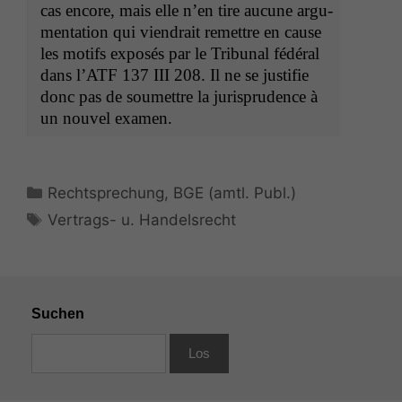
cas encore, mais elle n’en tire aucune argu­
men­ta­tion qui viendrait remet­tre en cause
les motifs exposés par le Tri­bunal fédéral
dans l’ATF 137
III
208. Il ne se jus­ti­fie
donc pas de soumet­tre la jurispru­dence à
un nou­v­el examen.
Kategorien
Rechtsprechung
,
BGE (amtl. Publ.)
Schlagwörter
Vertrags- u. Handelsrecht
Suchen