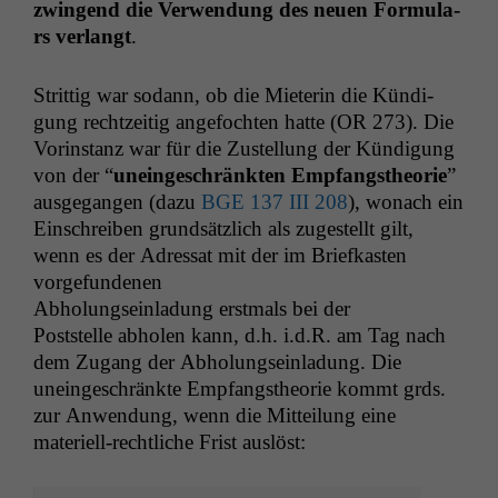
zwin­gend die Ver­wen­dung des neuen For­mu­la­
rs ver­langt
.
Strit­tig war sodann, ob die Mieterin die Kündi­
gung rechtzeit­ig ange­focht­en hat­te (
OR
273). Die
Vorin­stanz war für die Zustel­lung der Kündi­gung
von der “
uneingeschränk­ten Emp­fangs­the­o­rie
”
aus­ge­gan­gen (dazu
BGE
137
III
208
), wonach ein
Ein­schreiben grund­sät­zlich als zugestellt gilt,
wenn es der Adres­sat mit der im Briefkas­ten
vorgefundenen
Abhol­ung­sein­ladung erst­mals bei der
Post­stelle abholen kann, d.h. i.d.R. am Tag nach
dem Zugang der Abhol­ung­sein­ladung. Die
uneingeschränk­te Emp­fangs­the­o­rie kommt grds.
zur Anwen­dung, wenn die Mit­teilung eine
materiell-rechtliche Frist auslöst: