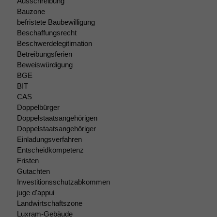
Ausschreibung
nicht
Bauzone
optional, es
befristete Baubewilligung
braucht sie,
Beschaffungsrecht
damit die
Beschwerdelegitimation
Website
Betreibungsferien
korrekt
Beweiswürdigung
angezeigt
BGE
werden kann.
BIT
CAS
Doppelbürger
Statistiken
Doppelstaatsangehörigen
Um unsere
Doppelstaatsangehöriger
Website zu
verbessern,
Einladungsverfahren
zeichnen
Entscheidkompetenz
wir
Fristen
anonyme
Gutachten
statistische
Investitionsschutzabkommen
Daten auf.
juge d'appui
Landwirtschaftszone
Luxram-Gebäude