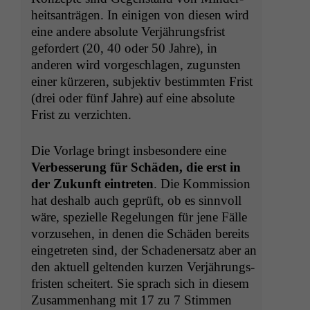
heit­santrä­gen. In eini­gen von diesen wird
eine andere absolute Ver­jährungs­frist
gefordert (20, 40 oder 50 Jahre), in
anderen wird vorgeschla­gen, zugun­sten
ein­er kürz­eren, sub­jek­tiv bes­timmten Frist
(drei oder fünf Jahre) auf eine absolute
Frist zu verzichten.
Die Vor­lage bringt ins­beson­dere eine
Verbesserung für Schä­den, die erst in
der Zukun­ft ein­treten
. Die Kom­mis­sion
hat deshalb auch geprüft, ob es sin­nvoll
wäre, spezielle Regelun­gen für jene Fälle
vorzuse­hen, in denen die Schä­den bere­its
einge­treten sind, der Schaden­er­satz aber an
den aktuell gel­tenden kurzen Ver­jährungs­
fris­ten scheit­ert. Sie sprach sich in diesem
Zusam­men­hang mit 17 zu 7 Stim­men