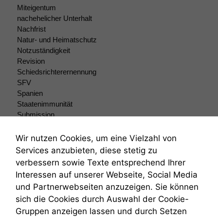
Funktionalität
Miteigentum
Einige
nachehelicher Unterhalt
Funktionen auf
Nachfrist
dieser Website
Natur- und Heimatschutz
sind optional.
Notzuständigkeit
Wenn Sie
Revision
diese Option
deaktivieren,
Schiedsrichterernennung
kann die
SFV
Website nicht
Spanien
zu 100%
Staatenimmunität
funktionieren.
Submission
Submissionsrecht
Teilungsklage
Wir nutzen Cookies, um eine Vielzahl von
Marketing
Venezuela
Services anzubieten, diese stetig zu
Wir speichern
VRK
verbessern sowie Texte entsprechend Ihrer
anonyme Daten ab,
Wiederherstellungsanordnung
um interne
Interessen auf unserer Webseite, Social Media
Zivilprozessordnung
marketingtechnische
und Partnerwebseiten anzuzeigen. Sie können
ZPO
Auswertungen
sich die Cookies durch Auswahl der Cookie-
Zustellfiktion
durchführen zu
Gruppen anzeigen lassen und durch Setzen
Zuständigkeit
können. Diese helfen