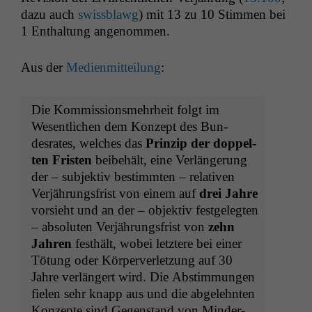
dazu auch
swiss­blawg
) mit 13 zu 10 Stim­men bei
1 Enthal­tung angenommen.
Aus der
Medi­en­mit­teilung
:
Die Kom­mis­sion­s­mehrheit fol­gt im
Wesentlichen dem Konzept des Bun­
desrates, welch­es das
Prinzip der dop­pel­
ten Fris­ten
beibehält, eine Ver­längerung
der – sub­jek­tiv bes­timmten – rel­a­tiv­en
Ver­jährungs­frist von einem auf
drei Jahre
vor­sieht und an der – objek­tiv fest­gelegten
– absoluten Ver­jährungs­frist von
zehn
Jahren
fes­thält, wobei let­ztere bei ein­er
Tötung oder Kör­per­ver­let­zung auf 30
Jahre ver­längert wird. Die Abstim­mungen
fie­len sehr knapp aus und die abgelehn­ten
Konzepte sind Gegen­stand von Min­der­