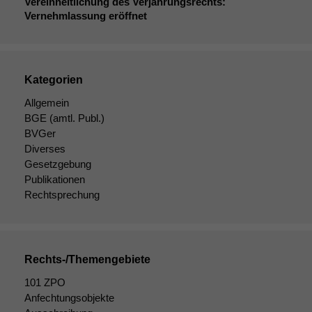
Vereinheitlichung des Verjährungsrechts:
Vernehmlassung eröffnet
Kategorien
Allgemein
BGE
(amtl. Publ.)
BVGer
Diverses
Gesetzgebung
Publikationen
Rechtsprechung
Rechts-/Themengebiete
Notwendige
Cookies
101 ZPO
Diese
Anfechtungsobjekte
Cookies sind