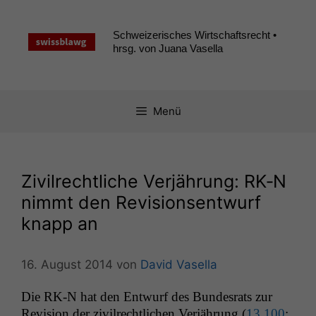
Zum
Inhalt
Schweizerisches Wirtschaftsrecht •
springen
hrsg. von Juana Vasella
Menü
Zivilrechtliche Verjährung:
RK
‑N
nimmt den Revisionsentwurf
knapp an
16. August 2014
von
David Vasella
​Die
RK
‑N hat den Entwurf des Bun­desrats zur
Revi­sion der zivil­rechtlichen Ver­jährung (
13.100
;