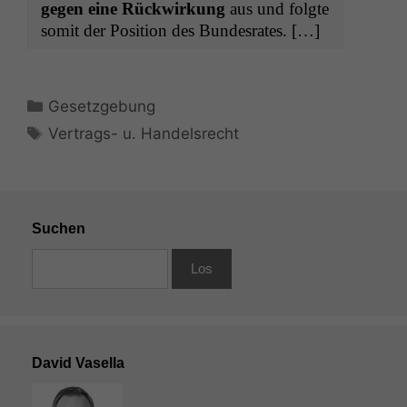
gegen eine Rück­wirkung
aus und fol­gte
somit der Posi­tion des Bundesrates. […]
Kategorien
Gesetzgebung
Schlagwörter
Vertrags- u. Handelsrecht
Suchen
David Vasella