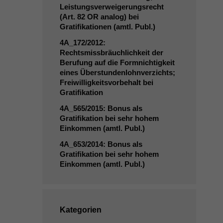
Leistungsverweigerungsrecht
(Art. 82
OR
analog) bei
Gratifikationen (amtl. Publ.)
4A_172
/2012:
Rechtsmissbräuchlichkeit der
Berufung auf die Formnichtigkeit
eines Überstundenlohnverzichts;
Freiwilligkeitsvorbehalt bei
Gratifikation
4A_565
/2015: Bonus als
Gratifikation bei sehr hohem
Einkommen (amtl. Publ.)
4A_653
/2014: Bonus als
Gratifikation bei sehr hohem
Einkommen (amtl. Publ.)
Kategorien