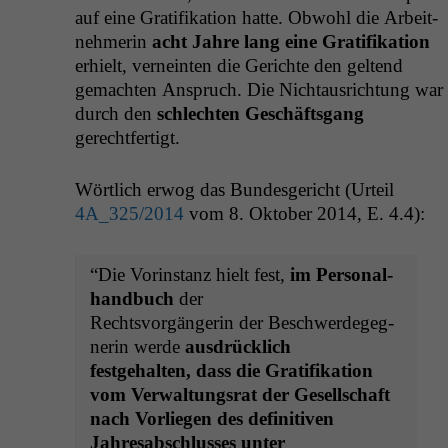
auf eine Grat­i­fika­tion hat­te. Obwohl die Arbeit­
nehmerin
acht Jahre lang eine Grat­i­fika­tion
erhielt, vernein­ten die Gerichte den gel­tend
gemacht­en Anspruch. Die Nich­taus­rich­tung war
durch den
schlecht­en Geschäfts­gang
gerechtfertigt.
Wörtlich erwog das Bun­des­gericht (Urteil
4A_325
/2014
vom 8. Okto­ber 2014, E. 4.4):
“Die Vorin­stanz hielt fest,
im Per­son­al­
hand­buch
der
Rechtsvorgän­gerin der Beschw­erdegeg­
ner­in werde
aus­drück­lich
fest­ge­hal­ten, dass die Grat­i­fika­tion
vom Ver­wal­tungsrat der Gesellschaft
nach Vor­liegen des defin­i­tiv­en
Jahresab­schlusses unter