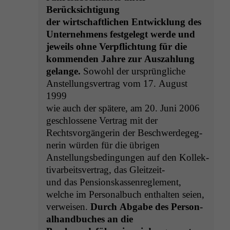
Berücksichtigung
der wirtschaftlichen Entwick­lung des
Unternehmens fest­gelegt werde und
jew­eils ohne Verpflich­tung für die
kom­menden Jahre zur Auszahlung
gelange.
Sowohl der ursprüngliche
Anstel­lungsver­trag vom 17. August
1999
wie auch der spätere, am 20. Juni 2006
geschlossene Ver­trag mit der
Rechtsvorgän­gerin der Beschw­erdegeg­
ner­in wür­den für die übrigen
Anstel­lungs­be­din­gun­gen auf den Kollek­
ti­var­beitsver­trag, das Gleitzeit-
und das Pen­sion­skassen­re­gle­ment,
welche im Per­son­al­buch enthal­ten seien,
ver­weisen.
Durch Abgabe des Per­son­
al­hand­buch­es an die