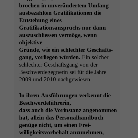
brochen in unverän­dertem Umfang
aus­bezahlten Grat­i­fika­tio­nen die
Entste­hung eines
Grat­i­fika­tion­sanspruchs nur dann
auszuschliessen ver­möge, wenn
objektive
Gründe, wie ein schlechter Geschäfts­
gang, vor­liegen wür­den.
Ein solch­er
schlechter Geschäfts­gang von der
Beschw­erdegeg­ner­in sei für die Jahre
2009 und 2010 nachgewiesen.
In ihren Aus­führun­gen verken­nt die
Beschwerdeführerin,
dass auch die Vorin­stanz angenom­men
hat, allein das Personalhandbuch
genüge nicht, um einen Frei­
willigkeitsvor­be­halt anzunehmen,