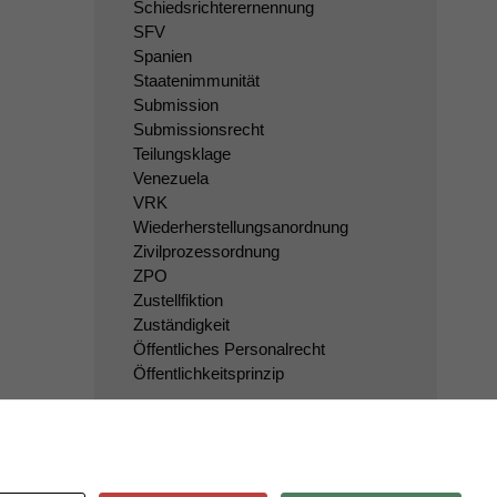
Schiedsrichterernennung
SFV
Spanien
Staatenimmunität
Submission
Submissionsrecht
Teilungsklage
Venezuela
VRK
Wiederherstellungsanordnung
Zivilprozessordnung
ZPO
Zustellfiktion
Zuständigkeit
Öffentliches Personalrecht
Öffentlichkeitsprinzip