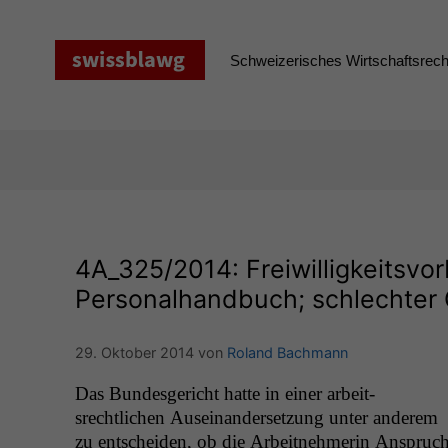
Zum
Inhalt
springen
Schweizerisches Wirtschaftsrecht
4A_325
/2014: Freiwilligkeitsvor
Personalhandbuch; schlechter
29. Oktober 2014
von
Roland Bachmann
Das Bun­des­gericht hat­te in ein­er arbeit­
srechtlichen Auseinan­der­set­zung unter anderem
zu entschei­den, ob die Arbeit­nehmerin Anspruc