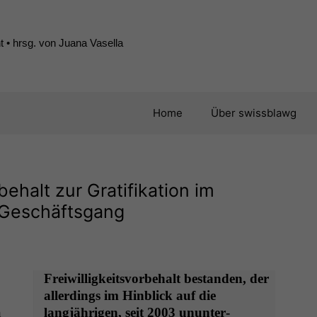
 • hrsg. von Juana Vasella
Home
Über swissblawg
behalt zur Gratifikation im
 Geschäftsgang
Frei­willigkeitsvor­be­halt bestanden, der
allerd­ings im Hin­blick auf die
h
langjähri­gen, seit 2003 unun­ter­