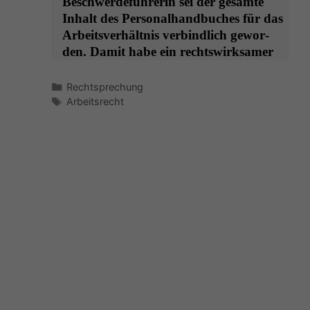
Beschw­erde­führerin sei der gesamte
Inhalt des Per­son­al­hand­buch­es für das
Arbeitsver­hält­nis verbindlich gewor­
den. Damit habe ein rechtswirksamer
Kategorien
Rechtsprechung
Schlagwörter
Arbeitsrecht