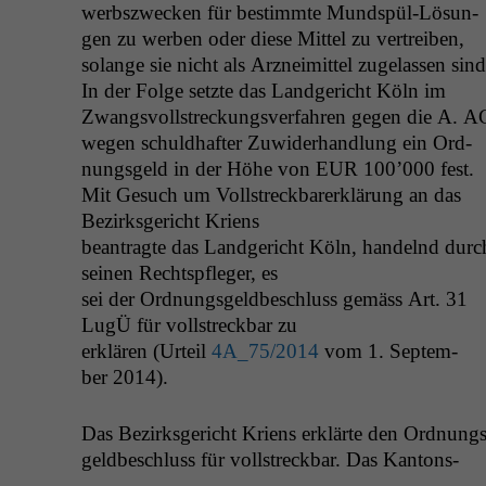
werb­szweck­en für bes­timmte Mund­spül-Lösun­
gen zu wer­ben oder diese Mit­tel zu vertreiben,
solange sie nicht als Arzneimit­tel zuge­lassen sind
In der Folge set­zte das Landgericht Köln im
Zwangsvoll­streck­ungsver­fahren gegen die A.
A
wegen schuld­hafter Zuwider­hand­lung ein Ord­
nungs­geld in der Höhe von
EUR
100’000 fest.
Mit Gesuch um Voll­streck­bar­erk­lärung an das
Bezirks­gericht Kriens
beantragte das Landgericht Köln, han­del­nd durc
seinen Recht­spfleger, es
sei der Ord­nungs­geldbeschluss gemäss Art. 31
LugÜ für voll­streck­bar zu
erk­lären (Urteil
4A_75
/2014
vom 1. Sep­tem­
ber 2014).
Das Bezirks­gericht Kriens erk­lärte den Ord­nungs
geldbeschluss für voll­streck­bar. Das Kan­ton­s­