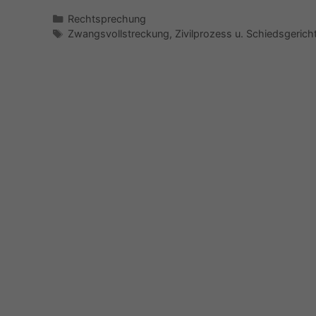
Kategorien
Rechtsprechung
Schlagwörter
Zwangsvollstreckung
,
Zivilprozess u. Schiedsgerich