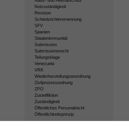
Natur- und Heimatschutz
Notzuständigkeit
Revision
Schiedsrichterernennung
SFV
Spanien
Staatenimmunität
Submission
Submissionsrecht
Teilungsklage
Venezuela
VRK
Wiederherstellungsanordnung
Zivilprozessordnung
ZPO
Zustellfiktion
Zuständigkeit
Öffentliches Personalrecht
Öffentlichkeitsprinzip