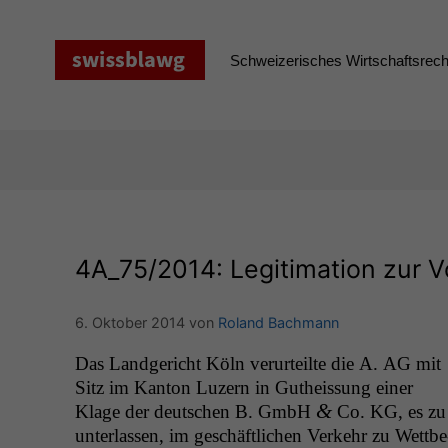
Zum
Inhalt
springen
Schweizerisches Wirtschaftsrecht
4A_75
/2014: Legitimation zur 
6. Oktober 2014
von
Roland Bachmann
Das Landgericht Köln verurteilte die A.
AG
mit
Sitz im Kan­ton Luzern in Gutheis­sung ein­er
&
Klage der deutschen B. GmbH
Co.
KG
, es zu
unter­lassen, im geschäftlichen Verkehr zu Wet­tbe