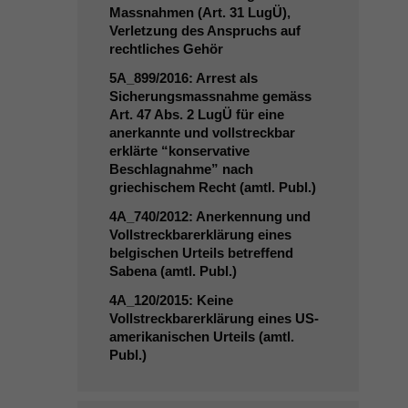
Massnahmen (Art. 31 LugÜ),
Verletzung des Anspruchs auf
rechtliches Gehör
5A_899
/2016: Arrest als
Sicherungsmassnahme gemäss
Art. 47 Abs. 2 LugÜ für eine
anerkannte und vollstreckbar
erklärte “konservative
Beschlagnahme” nach
griechischem Recht (amtl. Publ.)
4A_740
/2012: Anerkennung und
Vollstreckbarerklärung eines
belgischen Urteils betreffend
Sabena (amtl. Publ.)
4A_120
/2015: Keine
Vollstreckbarerklärung eines US-
amerikanischen Urteils (amtl.
Publ.)