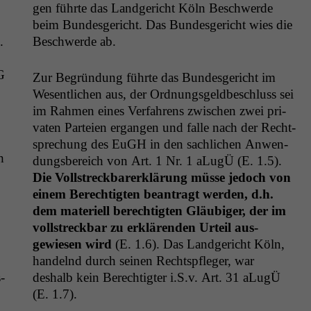
gen führte das Landgericht Köln Beschw­erde
beim Bun­des­gericht. Das Bun­des­gericht wies die
.
Beschw­erde ab.
G
Zur Begrün­dung führte das Bun­des­gericht im
Wesentlichen aus, der Ord­nungs­geldbeschluss sei
im Rah­men eines Ver­fahrens zwis­chen zwei pri­
vat­en Parteien ergan­gen und falle nach der Recht­
sprechung des EuGH in den sach­lichen Anwen­
h
dungs­bere­ich von Art. 1 Nr. 1 aLugÜ (E. 1.5).
Die Voll­streck­bar­erk­lärung müsse jedoch von
einem Berechtigten beantragt wer­den, d.h.
dem materiell berechtigten Gläu­biger, der im
voll­streck­bar zu erk­lären­den Urteil aus­
gewiesen wird
(E. 1.6). Das Landgericht Köln,
han­del­nd durch seinen Recht­spfleger, war
­
deshalb kein Berechtigter i.S.v. Art. 31 aLugÜ
(E. 1.7).