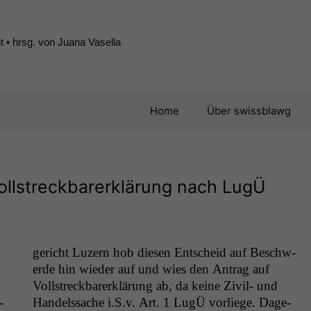
 • hrsg. von Juana Vasella
Home
Über swissblawg
Vollstreckbarerklärung nach LugÜ
gericht Luzern hob diesen Entscheid auf Beschw­
erde hin wieder auf und wies den Antrag auf
Voll­streck­bar­erk­lärung ab, da keine Ziv­il- und
­
Han­delssache i.S.v. Art. 1 LugÜ vor­liege. Dage­