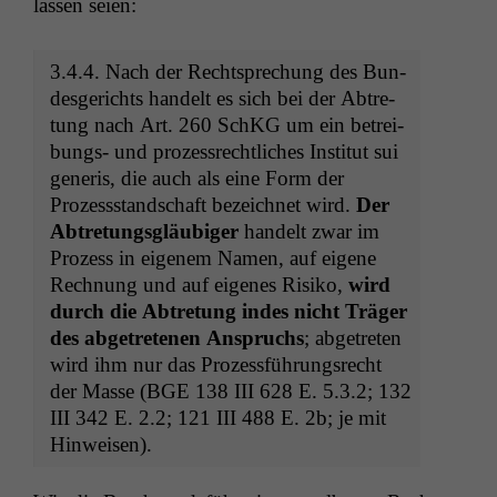
lassen seien:
3.4.4. Nach der Recht­sprechung des Bun­
des­gerichts han­delt es sich bei der Abtre­
tung nach Art. 260 SchKG um ein betrei­
bungs- und prozess­rechtlich­es Insti­tut sui
gener­is, die auch als eine Form der
Prozess­stand­schaft beze­ich­net wird.
Der
Abtre­tungs­gläu­biger
han­delt zwar im
Prozess in eigen­em Namen, auf eigene
Rech­nung und auf eigenes Risiko,
wird
durch die Abtre­tung indes nicht Träger
des abge­trete­nen Anspruchs
; abge­treten
wird ihm nur das Prozess­führungsrecht
der Masse (
BGE
138
III
628 E. 5.3.2; 132
III
342 E. 2.2; 121
III
488 E. 2b; je mit
Hinweisen).