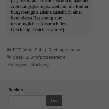
[…]. Es ist auch nicht ersichtlich, dass der
Abtre­tungs­gläu­biger, weil ihm die Ein­trei­
bungs­befug­nis alleine zuste­ht, in ein­er
beson­deren Beziehung zum
ursprünglichen Anspruch des
Geschädigten ste­hen würde […].
Kategorien
BGE (amtl. Publ.)
,
Rechtsprechung
Schlagwörter
Straf- u. Strafprozessrecht
,
Notwendige
Cookies
Zwangsvollstreckung
Diese
Cookies sind
nicht
optional, es
braucht sie,
Suchen
damit die
Website
korrekt
angezeigt