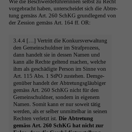
Wie die Beschw­erde­führerin­nen selb­st zu Recht
vorge­bracht haben, unter­schei­det sich die Abtre­
tung gemäss Art. 260 SchKG grundle­gend von
der Zes­sion gemäss Art. 164 ff.
OR
:
3.4.4 […] Ver­tritt die Konkursver­wal­tung
den Gemein­schuld­ner im Straf­prozess,
dann han­delt sie in dessen Namen und
kann alle Rechte gel­tend machen, welche
ihm als geschädigte Per­son im Sinne von
Art. 115 Abs. 1 StPO zuste­hen. Demge­
genüber han­delt der Abtre­tungs­gläu­biger
gemäss Art. 260 SchKG nicht für den
Gemein­schuld­ner, son­dern in eigen­em
Namen. Somit kann er nur soweit tätig
wer­den, als er sel­ber unmit­tel­bar in seinen
Recht­en ver­let­zt ist.
Die Abtre­tung
gemäss Art. 260 SchKG hat nicht zur