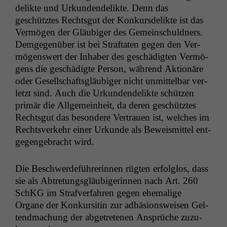
de­lik­te und Urkun­den­de­lik­te. Denn das
geschütztes Rechtsgut der Konkurs­de­lik­te ist das
Ver­mö­gen der Gläu­biger des Gemein­schuld­ners.
Demge­genüber ist bei Straftat­en gegen den Ver­
mö­genswert der Inhab­er des geschädigten Ver­mö­
gens die geschädigte Per­son, während Aktionäre
oder Gesellschafts­gläu­biger nicht unmit­tel­bar ver­
let­zt sind. Auch die Urkun­den­de­lik­te schützen
primär die All­ge­mein­heit, da deren geschütztes
Rechtsgut das beson­dere Ver­trauen ist, welch­es im
Rechtsverkehr ein­er Urkunde als Beweis­mit­tel ent­
ge­genge­bracht wird.
Die Beschw­erde­führerin­nen rügten erfol­g­los, dass
sie als Abtre­tungs­gläu­bigerin­nen nach Art. 260
SchKG im Strafver­fahren gegen ehe­ma­lige
Organe der Konkur­sitin zur adhä­sion­sweisen Gel­
tend­machung der abge­trete­nen Ansprüche zuzu­