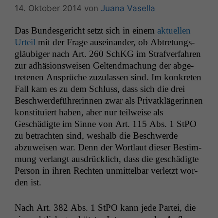
14. Oktober 2014
von
Juana Vasella
Das Bun­des­gericht set­zt sich in einem
aktuellen
Urteil
mit der Frage auseinan­der, ob Abtre­tungs­
gläu­biger nach Art. 260 SchKG im Strafver­fahren
zur adhä­sion­sweisen Gel­tend­machung der abge­
trete­nen Ansprüche zuzu­lassen sind. Im konkreten
Fall kam es zu dem Schluss, dass sich die drei
Beschw­erde­führerin­nen zwar als Pri­vatk­lägerin­nen
kon­sti­tu­iert haben, aber nur teil­weise als
Geschädigte im Sinne von Art. 115 Abs. 1 StPO
zu betra­cht­en sind, weshalb die Beschw­erde
abzuweisen war. Denn der Wort­laut dieser Bes­tim­
mung ver­langt aus­drück­lich, dass die geschädigte
Per­son in ihren Recht­en unmit­tel­bar ver­let­zt wor­
den ist.
Nach Art. 382 Abs. 1 StPO kann jede Partei, die