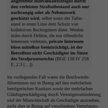
angerufene Indi­vid­u­al­rechtsgut durch
den ver­let­zten Straftatbe­stand auch nur
nachrangig oder als Neben­zweck
geschützt wird
, selb­st wenn der Tatbe­
stand in erster Lin­ie dem Schutz von
kollek­tiv­en Rechts­gütern dient. Wer­den
indes durch Delik­te, die nur öffentliche
Inter­essen ver­let­zen,
pri­vate Inter­essen
bloss mit­tel­bar beein­trächtigt, ist der
Betrof­fene nicht Geschädigter im Sinne
des Straf­prozess­rechts
(
BGE
138
IV
258
E. 2.3 […]).
Im vor­liegen­den Fall waren die Beschw­erde­
führerin­nen nur in Bezug auf den mehrfachen
betrügerischen Konkurs sowie der mehrfachen
Gläu­biger­schädi­gung durch Ver­mö­gens­min­derung
und der Mis­s­wirtschaft als Geschädigte anzuse­hen,
nicht aber in Bezug auf ver­schiedene Ver­mö­gens­