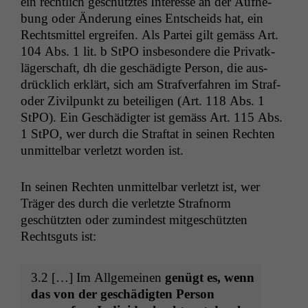
ein rechtlich geschütztes Inter­esse an der Aufhe­
bung oder Änderung eines Entschei­ds hat, ein
Rechtsmit­tel ergreifen. Als Partei gilt gemäss Art.
104 Abs. 1 lit. b StPO ins­beson­dere die Pri­vatk­
läger­schaft, dh die geschädigte Per­son, die aus­
drück­lich erk­lärt, sich am Strafver­fahren im Straf-
oder Zivilpunkt zu beteili­gen (Art. 118 Abs. 1
StPO). Ein Geschädigter ist gemäss Art. 115 Abs.
1 StPO, wer durch die Straftat in seinen Recht­en
unmit­tel­bar ver­let­zt wor­den ist.
In seinen Recht­en unmit­tel­bar ver­let­zt ist, wer
Träger des durch die ver­let­zte Strafnorm
geschützten oder zumin­d­est mit­geschützten
Rechtsguts ist:
3.2 […] Im All­ge­meinen
genügt es, wenn
das von der geschädigten Per­son