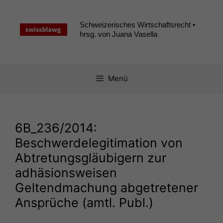
Zum
Inhalt
Schweizerisches Wirtschaftsrecht •
springen
hrsg. von Juana Vasella
Menü
6B_236
/2014:
Beschwerdelegitimation von
Abtretungsgläubigern zur
adhäsionsweisen
Geltendmachung abgetretener
Ansprüche (amtl. Publ.)