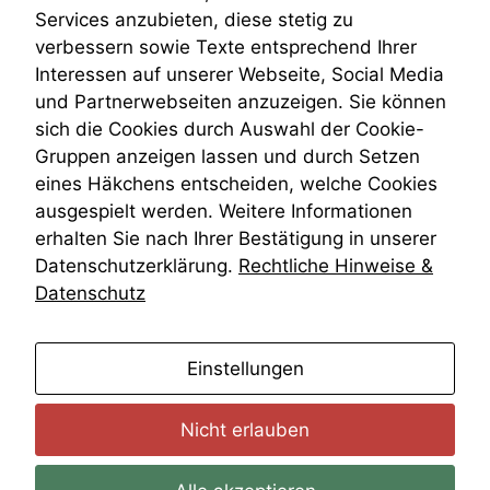
Venezuela
Services anzubieten, diese stetig zu
VRK
verbessern sowie Texte entsprechend Ihrer
Wiederherstellungsanordnung
Interessen auf unserer Webseite, Social Media
Zivilprozessordnung
und Partnerwebseiten anzuzeigen. Sie können
ZPO
sich die Cookies durch Auswahl der Cookie-
Zustellfiktion
Gruppen anzeigen lassen und durch Setzen
Zuständigkeit
Öffentliches Personalrecht
eines Häkchens entscheiden, welche Cookies
Öffentlichkeitsprinzip
ausgespielt werden. Weitere Informationen
erhalten Sie nach Ihrer Bestätigung in unserer
Datenschutzerklärung.
Rechtliche Hinweise &
Datenschutz
anmelden
Einstellungen
Nicht erlauben