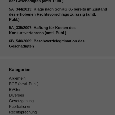
deaktivieren,
der Geschädigten (amtl. Publ.)
kann die
5A_344
/2013: Klage nach SchKG 85 bereits im Zustand
Website nicht
des erhobenen Rechtsvorschlags zulässig (amtl.
zu 100%
Publ.)
funktionieren.
5A_335
/2007: Haftung für Kosten des
Konkursverfahrens (amtl. Publ.)
Marketing
6B_540
/2009: Beschwerdelegitimation des
Wir speichern
Geschädigten
anonyme Daten ab,
um interne
marketingtechnische
Auswertungen
durchführen zu
Kategorien
können. Diese helfen
Allgemein
uns, unsere Website
BGE
(amtl. Publ.)
zu verbessern.
BVGer
Diverses
Gesetzgebung
Publikationen
Rechtsprechung