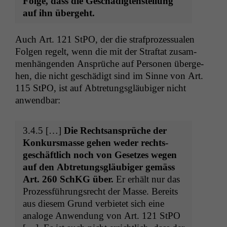
Folge, dass die Geschädigten­stel­lung
auf ihn übergeht.
Auch Art. 121 StPO, der die straf­prozes­sualen
Fol­gen regelt, wenn die mit der Straftat zusam­
men­hän­gen­den Ansprüche auf Per­so­n­en überge­
hen, die nicht geschädigt sind im Sinne von Art.
115 StPO, ist auf Abtre­tungs­gläu­biger nicht
anwendbar:
3.4.5 […]
Die Recht­sansprüche der
Konkurs­masse gehen wed­er rechts­
geschäftlich noch von Geset­zes wegen
auf den Abtre­tungs­gläu­biger gemäss
Art. 260 SchKG über.
Er erhält nur das
Prozess­führungsrecht der Masse. Bere­its
aus diesem Grund ver­bi­etet sich eine
analoge Anwen­dung von Art. 121 StPO