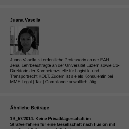
werden kann.
Juana Vasella
Statistiken
Um unsere
Website zu
verbessern,
zeichnen
wir
anonyme
Juana Vasella ist ordentliche Professorin an der EAH
statistische
Jena, Lehrbeauftragte an der Universität Luzern sowie Co-
Daten auf.
Direktorin der Kompetenzstelle für Logistik- und
Transportrecht KOLT. Zudem ist sie als Konsulentin bei
MME Legal | Tax | Compliance anwaltlich tätig.
Funktionalität
Einige
Funktionen auf
dieser Website
Ähnliche Beiträge
sind optional.
Wenn Sie
1B_57
/2014: Keine Privatklägerschaft im
diese Option
Strafverfahren für eine Gesellschaft nach Fusion mit