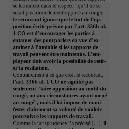
se ter­mi­nent dans le respect ” qu’il ne se
serait pas formelle­ment opposé au con­gé,
le recourant ignore que le but de l’op­
po­si­tion écrite prévue par l’art. 336b al.
1
CO
est d’en­cour­ager les par­ties à
entamer des pour­par­lers en vue d’ex­
am­in­er à l’ami­able si les rap­ports de
tra­vail peu­vent être main­tenus. L’em­
ployeur doit avoir la pos­si­bil­ité de retir­
er la résil­i­a­tion.
Con­traire­ment à ce que croit le recourant,
l’art. 336b al. 1
CO
ne sig­ni­fie pas
seule­ment “faire oppo­si­tion au motif du
con­gé, ou aux cir­con­stances ayant mené
au con­gé”, mais il lui impose de man­i­
fester claire­ment sa volon­té de vouloir
pour­suiv­re les rap­ports de tra­vail.
Comme la jurispru­dence l’a pré­cisé […],
il