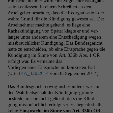
Ein Arbeit­nehmer wurde im Zuge ein­er Reor­gan­i­
sa­tion ent­lassen. In einem Schreiben an den
Arbeit­ge­ber bestritt er, dass die Reor­gan­i­sa­tion der
wahre Grund für die Kündi­gung gewe­sen sei. Der
Arbeit­nehmer machte gel­tend, es liege eine
Rachekündi­gung vor. Später klagte er und ver­
langte unter anderem eine Entschädi­gung wegen
miss­bräuch­lich­er Kündi­gung. Das Bun­des­gericht
hat­te zu entschei­den, ob eine Ein­sprache gegen die
Kündi­gung im Sinne von Art. 336b Abs. 1
OR
erfol­gt war. Es verneinte das
Vor­liegen ein­er Ein­sprache im konkreten Fall
(Urteil
4A_320
/2014
vom 8. Sep­tem­ber 2014).
Das Bun­des­gericht erwog ins­beson­dere, wer nur
den Wahrheits­ge­halt der Kündi­gungs­gründe
bestre­ite, mache nicht gel­tend, dass die Kündi­
gung miss­bräuch­lich erfol­gt sei. Es liege deshalb
keine
Ein­sprache im Sinne von Art. 336b
OR