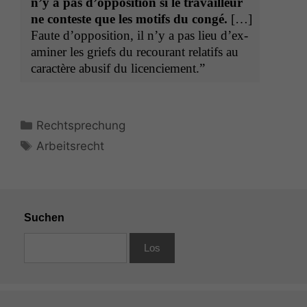
n’y a pas d’op­po­si­tion si le tra­vailleur
ne con­teste que les motifs du con­gé.
[…]
Faute d’op­po­si­tion, il n’y a pas lieu d’ex­
am­in­er les griefs du recourant relat­ifs au
car­ac­tère abusif du licenciement.”
Kategorien
Rechtsprechung
Schlagwörter
Arbeitsrecht
Suchen