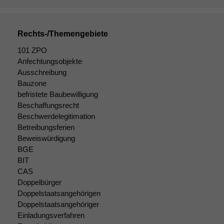
Daten auf.
Rechts-/Themengebiete
Funktionalität
Einige
101 ZPO
Funktionen auf
Anfechtungsobjekte
dieser Website
Ausschreibung
sind optional.
Bauzone
Wenn Sie
befristete Baubewilligung
diese Option
Beschaffungsrecht
deaktivieren,
Beschwerdelegitimation
kann die
Betreibungsferien
Website nicht
Beweiswürdigung
zu 100%
BGE
funktionieren.
BIT
CAS
Doppelbürger
Marketing
Doppelstaatsangehörigen
Wir speichern
anonyme Daten ab,
Doppelstaatsangehöriger
um interne
Einladungsverfahren