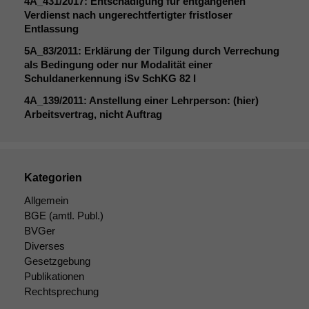
4A_431
/2017: Entschädigung für entgangenen
Notwendige
Verdienst nach ungerechtfertigter fristloser
Cookies
Entlassung
Diese
Cookies sind
5A_83
/2011: Erklärung der Tilgung durch Verrechung
nicht
als Bedingung oder nur Modalität einer
optional, es
Schuldanerkennung iSv SchKG 82 I
braucht sie,
4A_139
/2011: Anstellung einer Lehrperson: (hier)
damit die
Arbeitsvertrag, nicht Auftrag
Website
korrekt
angezeigt
werden kann.
Kategorien
Allgemein
Statistiken
BGE
(amtl. Publ.)
Um unsere
BVGer
Website zu
Diverses
verbessern,
zeichnen
Gesetzgebung
wir
Publikationen
anonyme
Rechtsprechung
statistische