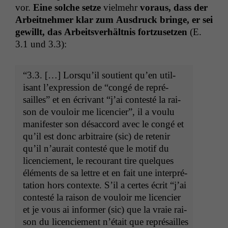
vor.
Eine solche set­ze
vielmehr
voraus, dass der
Arbeit­nehmer klar zum Aus­druck bringe, er sei
gewil­lt, das Arbeitsver­hält­nis fortzuset­zen
(E.
3.1 und 3.3):
“3.3. […] Lorsqu’il sou­tient qu’en util­
isant l’ex­pres­sion de “con­gé de repré­
sailles” et en écrivant “j’ai con­testé la rai­
son de vouloir me licenci­er”, il a voulu
man­i­fester son désac­cord avec le con­gé et
qu’il est donc arbi­traire (sic) de retenir
qu’il n’au­rait con­testé que le motif du
licen­ciement, le recourant tire quelques
élé­ments de sa let­tre et en fait une inter­pré­
ta­tion hors con­texte. S’il a certes écrit “j’ai
con­testé la rai­son de vouloir me licenci­er
et je vous ai informer (sic) que la vraie rai­
son du licen­ciement n’é­tait que repré­sailles