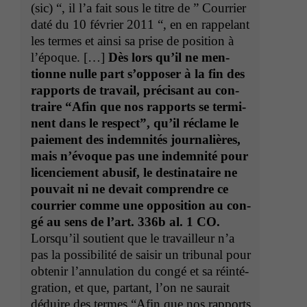
(sic) “, il l’a fait sous le titre de ” Cour­ri­er
daté du 10 févri­er 2011 “, en en rap­pelant
les ter­mes et ain­si sa prise de posi­tion à
l’époque. […]
Dès lors qu’il ne men­
tionne nulle part s’op­pos­er à la fin des
rap­ports de tra­vail, pré­cisant au con­
traire “Afin que nos rap­ports se ter­mi­
nent dans le respect”, qu’il réclame le
paiement des indem­nités jour­nal­ières,
mais n’évoque pas une indem­nité pour
licen­ciement abusif, le des­ti­nataire ne
pou­vait ni ne devait com­pren­dre ce
cour­ri­er comme une oppo­si­tion au con­
gé au sens de l’art. 336b al. 1
CO
.
Lorsqu’il sou­tient que le tra­vailleur n’a
pas la pos­si­bil­ité de saisir un tri­bunal pour
obtenir l’an­nu­la­tion du con­gé et sa réin­té­
gra­tion, et que, par­tant, l’on ne saurait
déduire des ter­mes “Afin que nos rap­ports