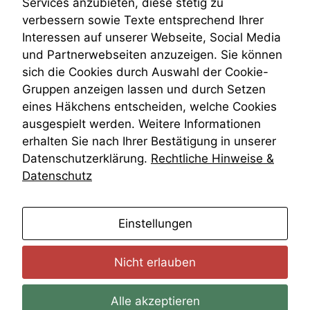
Services anzubieten, diese stetig zu
VRK
verbessern sowie Texte entsprechend Ihrer
Wiederherstellungsanordnung
Interessen auf unserer Webseite, Social Media
Zivilprozessordnung
und Partnerwebseiten anzuzeigen. Sie können
ZPO
sich die Cookies durch Auswahl der Cookie-
Zustellfiktion
Gruppen anzeigen lassen und durch Setzen
Zuständigkeit
Öffentliches Personalrecht
eines Häkchens entscheiden, welche Cookies
Öffentlichkeitsprinzip
ausgespielt werden. Weitere Informationen
erhalten Sie nach Ihrer Bestätigung in unserer
Datenschutzerklärung.
Rechtliche Hinweise &
Datenschutz
anmelden
Einstellungen
Nicht erlauben
Alle akzeptieren