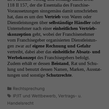
118
II
157, der die Essen­talia des Fran­chise-
Voraus­set­zun­gen sin­ngemäss damit umschrieben
hat, dass es um den
Ver­trieb
von Waren oder
Dien­stleis­tun­gen über
selb­ständi­ge Händler
oder
Unternehmer nach ein­er
ein­heitlichen Ver­trieb­
skonzep­tion
geht, wobei der Fran­chisenehmer
vom Fran­chisege­ber organ­isierten Dien­stleis­tun­
gen zwar auf
eigene Rech­nung und Gefahr
vertreibt, dabei aber das
ein­heitliche Absatz- und
Wer­bekonzept
des Fran­chisege­bers befol­gt.
Zudem erhält er dessen
Bei­s­tand
, Rat und Schu­
lung und benutzt dessen Namen, Marken, Ausstat­
tun­gen und son­stige
Schutzrechte
.
Kategorien
Rechtsprechung
Schlagwörter
IP/IT und Wettbewerb
,
Vertrags- u.
Handelsrecht