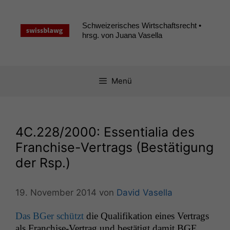
Zum
Inhalt
Schweizerisches Wirtschaftsrecht •
springen
hrsg. von Juana Vasella
Menü
4C
.228/2000: Essentialia des
Franchise-Vertrags (Bestätigung
der Rsp.)
19. November 2014
von
David Vasella
Das BGer schützt
die Qual­i­fika­tion eines Ver­trags
als Fran­chise-Ver­trag und bestätigt damit
BGE