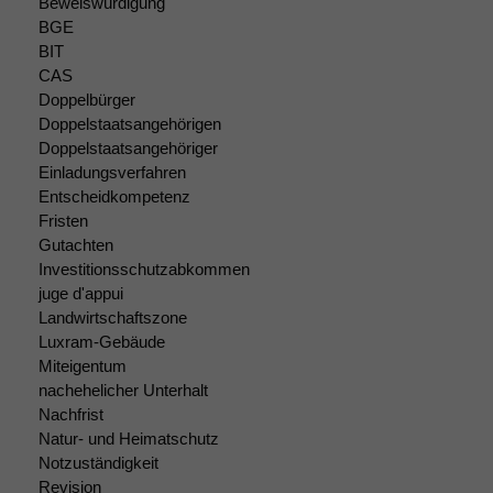
Beweiswürdigung
BGE
BIT
CAS
Doppelbürger
Notwendige
Doppelstaatsangehörigen
Cookies
Doppelstaatsangehöriger
Diese
Cookies sind
Einladungsverfahren
nicht
Entscheidkompetenz
optional, es
Fristen
braucht sie,
Gutachten
damit die
Investitionsschutzabkommen
Website
juge d'appui
korrekt
Landwirtschaftszone
angezeigt
Luxram-Gebäude
werden kann.
Miteigentum
nachehelicher Unterhalt
Nachfrist
Statistiken
Natur- und Heimatschutz
Um unsere
Notzuständigkeit
Website zu
Revision
verbessern,