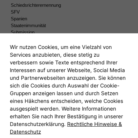
Schiedsrichterernennung
zeichnen
wir
SFV
anonyme
Spanien
statistische
Staatenimmunität
Daten auf.
Submission
Submissionsrecht
Teilungsklage
Wir nutzen Cookies, um eine Vielzahl von
Funktionalität
Venezuela
Services anzubieten, diese stetig zu
Einige
VRK
verbessern sowie Texte entsprechend Ihrer
Funktionen auf
Wiederherstellungsanordnung
dieser Website
Interessen auf unserer Webseite, Social Media
Zivilprozessordnung
sind optional.
und Partnerwebseiten anzuzeigen. Sie können
ZPO
Wenn Sie
sich die Cookies durch Auswahl der Cookie-
Zustellfiktion
diese Option
Gruppen anzeigen lassen und durch Setzen
Zuständigkeit
deaktivieren,
Öffentliches Personalrecht
kann die
eines Häkchens entscheiden, welche Cookies
Website nicht
Öffentlichkeitsprinzip
ausgespielt werden. Weitere Informationen
zu 100%
erhalten Sie nach Ihrer Bestätigung in unserer
funktionieren.
Datenschutzerklärung.
Rechtliche Hinweise &
Datenschutz