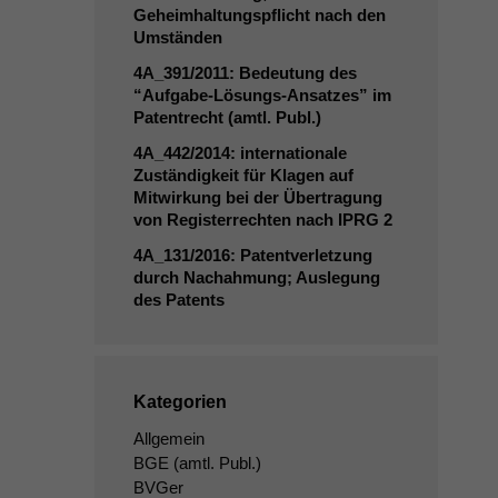
Geheimhaltungspflicht nach den
Umständen
4A_391
/2011: Bedeutung des
“Aufgabe-Lösungs-Ansatzes” im
Patentrecht (amtl. Publ.)
4A_442
/2014: internationale
Zuständigkeit für Klagen auf
Mitwirkung bei der Übertragung
von Registerrechten nach
IPRG
2
4A_131
/2016: Patentverletzung
durch Nachahmung; Auslegung
des Patents
Kategorien
Allgemein
BGE
(amtl. Publ.)
BVGer