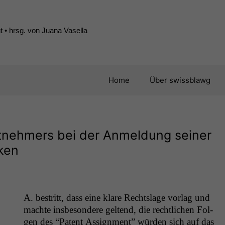
 • hrsg. von Juana Vasella
Home
Über swissblawg
itnehmers bei der Anmeldung seiner
ken
A. bestritt, dass eine klare Recht­slage vor­lag und
machte ins­beson­dere gel­tend, die rechtlichen Fol­
gen des “Patent Assign­ment” wür­den sich auf das