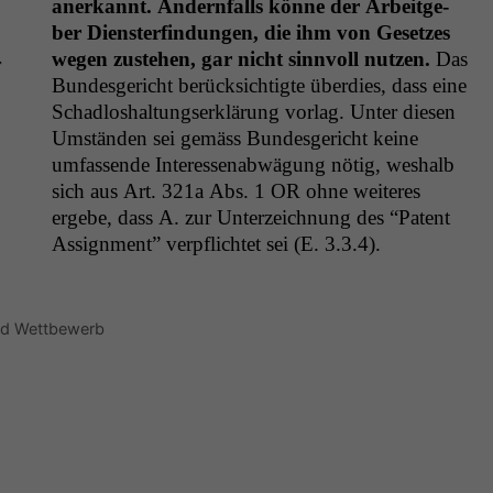
anerkan­nt. Andern­falls könne der Arbeit­ge­
ber Dien­sterfind­un­gen, die ihm von Geset­zes
wegen zuste­hen, gar nicht sin­nvoll nutzen.
Das
r
Bun­des­gericht berück­sichtigte überdies, dass eine
Schad­loshal­tungserk­lärung vor­lag. Unter diesen
Umstän­den sei gemäss Bun­des­gericht keine
umfassende Inter­essen­ab­wä­gung nötig, weshalb
sich aus Art. 321a Abs. 1
OR
ohne weit­eres
ergebe, dass A. zur Unterze­ich­nung des “Patent
Assign­ment” verpflichtet sei (E. 3.3.4).
und Wettbewerb