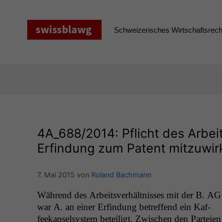
Zum
Inhalt
springen
Schweizerisches Wirtschaftsrecht
4A_688
/2014: Pflicht des Arbe
Erfindung zum Patent mitzuwir
7. Mai 2015
von
Roland Bachmann
Während des Arbeitsver­hält­niss­es mit der B.
AG
war A. an ein­er Erfind­ung betr­e­f­fend ein Kaf­
feekapsel­sys­tem beteiligt. Zwis­chen den Parteien