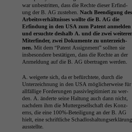
war unbe­strit­ten, dass die Rechte dieser Erfind­
ung der B.
AG
zuste­hen.
Nach Beendi­gung des
Arbeitsver­hält­niss­es wollte die B.
AG
die
Erfind­ung in den
USA
zum Patent anmelden
und ersuchte deshalb A. und die zwei weit­ere
Miterfind­er, zwei Doku­mente zu unterze­ich­
nen.
Mit dem “Patent Assign­ment” soll­ten sie
ins­beson­dere bestäti­gen, dass die Rechte an der
Anmel­dung auf die B.
AG
über­tra­gen werden.
A. weigerte sich, da er befürchtete, durch die
Unterze­ich­nung in den
USA
möglicher­weise für
allfäl­lige Forderun­gen pas­sivle­git­imiert zu wer­
den. A. änderte seine Hal­tung auch dann nicht,
nach­dem ihm die Mut­terge­sellschaft des Konz­
erns, die eine 100%-Beteiligung an der B.
AG
hielt, eine schriftliche Schad­loshal­tungserk­lärun
ausstellte.