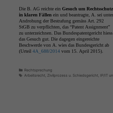
Die B.
AG
reichte ein
Gesuch um Rechtss­chutz
in klaren Fällen
ein und beantragte, A. sei unte
Andro­hung der Bestra­fung gemäss Art. 292
StGB zu verpflicht­en, das “Patent Assign­ment”
zu unterze­ich­nen. Das Bun­despatent­gericht hiess
das Gesuch gut. Die dage­gen ein­gere­ichte
Beschw­erde von A. wies das Bun­des­gericht ab
(Urteil
4A_688
/2014
vom 15. April 2015).
Kategorien
Rechtsprechung
Schlagwörter
Arbeitsrecht
,
Zivilprozess u. Schiedsgericht
,
IP/IT 