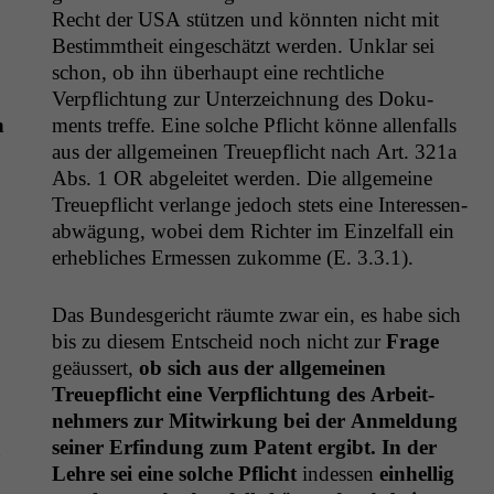
Recht der
USA
stützen und kön­nten nicht mit
Bes­timmtheit eingeschätzt wer­den. Unklar sei
schon, ob ihn über­haupt eine rechtliche
Verpflich­tung zur Unterze­ich­nung des Doku­
n
ments tre­ffe. Eine solche Pflicht könne allen­falls
aus der all­ge­meinen Treuepflicht nach Art. 321a
Abs. 1
OR
abgeleit­et wer­den. Die all­ge­meine
Treuepflicht ver­lange jedoch stets eine Inter­essen­
ab­wä­gung, wobei dem Richter im Einzelfall ein
erhe­blich­es Ermessen zukomme (E. 3.3.1).
Das Bun­des­gericht räumte zwar ein, es habe sich
bis zu diesem Entscheid noch nicht zur
Frage
geäussert,
ob sich aus der all­ge­meinen
Treuepflicht eine Verpflich­tung des Arbeit­
nehmers zur Mitwirkung bei der Anmel­dung
g
sein­er Erfind­ung zum Patent ergibt.
In der
Lehre sei eine solche Pflicht
indessen
ein­hel­lig