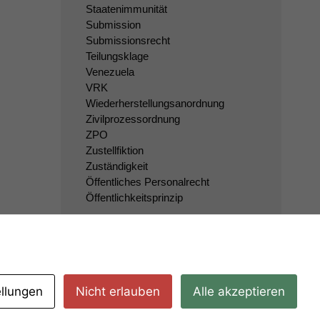
Staatenimmunität
Submission
Submissionsrecht
Teilungsklage
Venezuela
VRK
Wiederherstellungsanordnung
Zivilprozessordnung
ZPO
Zustellfiktion
Zuständigkeit
Öffentliches Personalrecht
Öffentlichkeitsprinzip
ellungen
Nicht erlauben
Alle akzeptieren