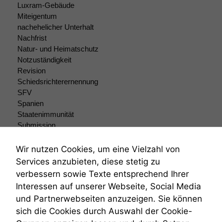
Luxram-Gebäude
Funktionalität
Miteigentum
Einige
nachehelicher Unterhalt
Funktionen auf
dieser Website
Nachfrist
sind optional.
Natur- und Heimatschutz
Wenn Sie
Notzuständigkeit
diese Option
Revision
deaktivieren,
Schiedsrichterernennung
kann die
SFV
Website nicht
Spanien
zu 100%
Staatenimmunität
funktionieren.
Submission
Submissionsrecht
Teilungsklage
Wir nutzen Cookies, um eine Vielzahl von
Marketing
Venezuela
Services anzubieten, diese stetig zu
Wir speichern
VRK
anonyme Daten ab,
verbessern sowie Texte entsprechend Ihrer
Wiederherstellungsanordnung
um interne
Interessen auf unserer Webseite, Social Media
Zivilprozessordnung
marketingtechnische
und Partnerwebseiten anzuzeigen. Sie können
Auswertungen
ZPO
sich die Cookies durch Auswahl der Cookie-
durchführen zu
Zustellfiktion
können. Diese helfen