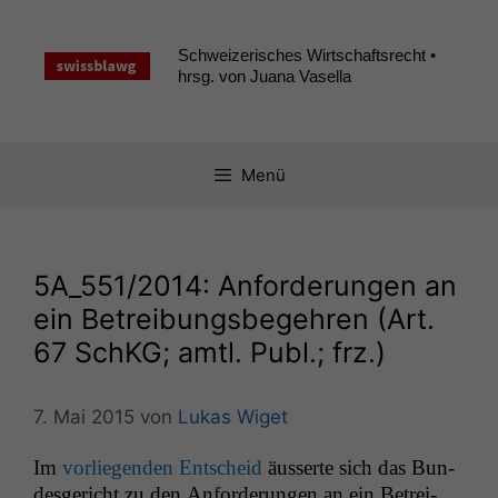
Zum
Inhalt
Schweizerisches Wirtschaftsrecht •
springen
hrsg. von Juana Vasella
Menü
5A_551
/2014: Anforderungen an
ein Betreibungsbegehren (Art.
67 SchKG; amtl. Publ.; frz.)
7. Mai 2015
von
Lukas Wiget
Im
vor­liegen­den Entscheid
äusserte sich das Bun­
des­gericht zu den Anforderun­gen an ein Betrei­