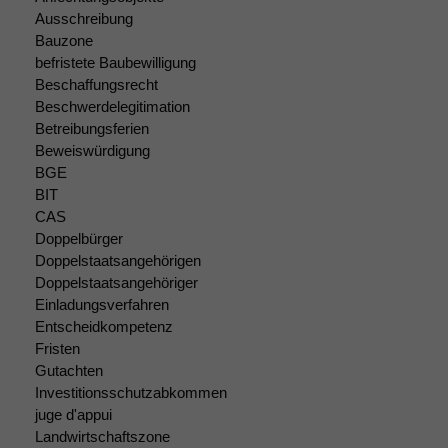
Cookies sind
Ausschreibung
nicht
Bauzone
optional, es
befristete Baubewilligung
braucht sie,
Beschaffungsrecht
damit die
Website
Beschwerdelegitimation
korrekt
Betreibungsferien
angezeigt
Beweiswürdigung
werden kann.
BGE
BIT
CAS
Statistiken
Doppelbürger
Um unsere
Doppelstaatsangehörigen
Website zu
Doppelstaatsangehöriger
verbessern,
Einladungsverfahren
zeichnen
Entscheidkompetenz
wir
Fristen
anonyme
Gutachten
statistische
Investitionsschutzabkommen
Daten auf.
juge d'appui
Landwirtschaftszone