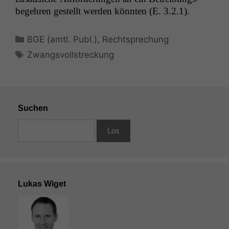
begehren gestellt wer­den kön­nten (E. 3.2.1).
Kategorien
BGE (amtl. Publ.)
,
Rechtsprechung
Schlagwörter
Zwangsvollstreckung
Suchen
Lukas Wiget