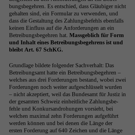
bungs­begehren. Es entsch­ied, dass Gläu­biger nicht
gehal­ten sind, ein For­mu­lar zu ver­wen­den, und
dass die Gestal­tung des Zahlungs­be­fehls eben­falls
keinen Ein­fluss auf die Anforderun­gen an ein
Betrei­bungs­begehren hat.
Mass­ge­blich für Form
und Inhalt eines Betrei­bungs­begehrens ist und
bleibt Art. 67 SchKG.
Grund­lage bildete fol­gen­der Sachver­halt: Das
Betrei­bungsamt hat­te ein Betrei­bungs­begehren –
welch­es aus drei Forderun­gen bestand, wobei zwei
Forderun­gen noch weit­er aufgeschlüs­selt wur­den
– nicht akzep­tiert, weil das Bun­de­samt für Jus­tiz in
der gesamten Schweiz ein­heitliche Zahlungs­be­
fehle und Konkur­san­dro­hun­gen vor­sieht, bei
welchen max­i­mal zehn Forderun­gen aufge­führt
wer­den kön­nen und bei denen die Länge der
ersten Forderung auf 640 Zeichen und die Länge