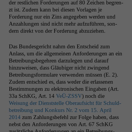
der restlichen Forderun­gen auf 80 Zeichen begren­
zt ist. Zudem kann bei diesen Vor­la­gen je
Forderung nur ein Zins angegeben wer­den und
Anzahlun­gen sind nicht mehr aufzuführen, son­
dern direkt von der Forderung abzuziehen.
Das Bun­des­gericht nahm den Entscheid zum
Anlass, um die all­ge­meinen Anforderun­gen an ein
Betrei­bungs­begehren darzule­gen und darauf
hinzuweisen, dass Gläu­biger nicht zwin­gend
Betrei­bungs­for­mu­la­re ver­wen­den müssen (E. 2).
Zudem entsch­ied es, dass wed­er die erlasse­nen
Bes­tim­mungen zu elek­tro­n­is­chen Eingaben (Art.
33a SchKG, Art. 14
VeÜ-ZSSV
) noch die
Weisung der Dien­st­stelle Ober­auf­sicht für Schuld­
be­trei­bung und Konkurs Nr. 2 vom 15. April
2014
zum Zahlungs­be­fehl zur Folge haben, dass
neb­st den Anforderun­gen von Art. 67 SchKG
zusät­zliche Anforderun­gen an ein Betrei­bungs­