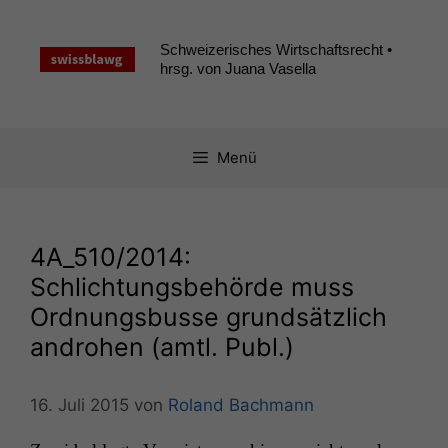
Zum
Inhalt
Schweizerisches Wirtschaftsrecht •
springen
hrsg. von Juana Vasella
Menü
4A_510
/2014:
Schlichtungsbehörde muss
Ordnungsbusse grundsätzlich
androhen (amtl. Publ.)
16. Juli 2015
von
Roland Bachmann