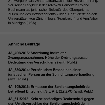
Schwerpunkt als Wirtschaftsanwalt ist die Prozessführung.
Vor seiner Tätigkeit in der Advokatur arbeitete Roland
Bachmann als juristischer Sekretär des Obergerichts
Zürich und des Bezirksgerichts Zürich. Er studierte an den
Universitäten von Zürich, Tours (Frankreich) und Ann Arbor
in Michigan (USA).
Ähnliche Beiträge
4A_406
/2015: Anordnung indirekter
Zwangsmassnahmen; Höhe der Ordnungsbusse;
Bedeutung des Verschuldens (amtl. Publ.)
4A_530
/2014: Persönliches Erscheinen einer
juristischen Person an der Schlichtungsverhandlung
(amtl. Publ.)
4A_105
/2016: Ermessen der Schlichtungsbehörde
betreffend Entscheid i.S.v. Art. 212
ZPO
(amtl. Publ.)
4A_611
/2013: Kein selbständiges Rechtsmittel gegen
den Urteilsvorschlag der Schlichtungsbehörde in