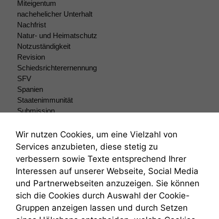
Funktionalität
Miteigentum
Einige
nachehelicher Unterhalt
Funktionen auf
Nachfrist
dieser Website
Natur- und Heimatschutz
sind optional.
Notzuständigkeit
Wenn Sie
Revision
diese Option
Schiedsrichterernennung
deaktivieren,
SFV
kann die
Spanien
Website nicht
zu 100%
Staatenimmunität
funktionieren.
Submission
Submissionsrecht
Teilungsklage
Wir nutzen Cookies, um eine Vielzahl von
Marketing
Venezuela
Services anzubieten, diese stetig zu
Wir speichern
VRK
verbessern sowie Texte entsprechend Ihrer
anonyme Daten ab,
Wiederherstellungsanordnung
Interessen auf unserer Webseite, Social Media
um interne
Zivilprozessordnung
marketingtechnische
und Partnerwebseiten anzuzeigen. Sie können
ZPO
Auswertungen
sich die Cookies durch Auswahl der Cookie-
Zustellfiktion
durchführen zu
Gruppen anzeigen lassen und durch Setzen
Zuständigkeit
können. Diese helfen
Öffentliches Personalrecht