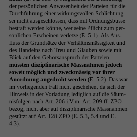
der per­sön­lichen Anwe­sen­heit der Parteien für die
Durch­führung ein­er wirkungsvollen Schlich­tung
sei nicht aus­geschlossen, dass mit Ord­nungs­busse
bestraft wer­den könne, wer seine Pflicht zum per­
sön­lichen Erscheinen ver­let­ze (E. 5.1). Als Aus­
fluss der Grund­sätze der Ver­hält­nis­mäs­sigkeit und
des Han­delns nach Treu und Glauben sowie mit
Blick auf den Gehör­sanspruch der Parteien
müssten diszi­pli­nar­ische Mass­nah­men jedoch
soweit möglich und zweck­mäs­sig vor ihrer
Anord­nung ange­dro­ht wer­den
(E. 5.2). Das war
im vor­liegen­den Fall nicht geschehen, da sich der
Hin­weis in der Vor­ladung lediglich auf die Säum­
n­is­fol­gen nach Art. 206 i.V.m. Art. 209 ff.
ZPO
bezog, nicht aber auf diszi­pli­nar­ische Mass­nah­men
gestützt auf Art. 128
ZPO
(E. 5.3, 5.4 und E.
4.3).