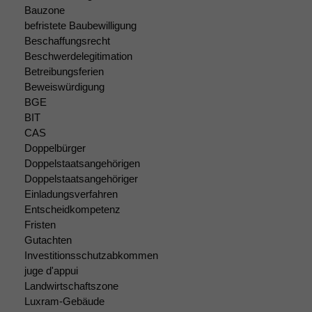
nicht
Bauzone
optional, es
befristete Baubewilligung
braucht sie,
Beschaffungsrecht
damit die
Beschwerdelegitimation
Website
Betreibungsferien
korrekt
Beweiswürdigung
angezeigt
BGE
werden kann.
BIT
CAS
Doppelbürger
Statistiken
Doppelstaatsangehörigen
Um unsere
Doppelstaatsangehöriger
Website zu
Einladungsverfahren
verbessern,
Entscheidkompetenz
zeichnen
wir
Fristen
anonyme
Gutachten
statistische
Investitionsschutzabkommen
Daten auf.
juge d'appui
Landwirtschaftszone
Luxram-Gebäude