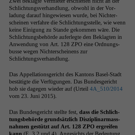
Zwei beklagte Ver­mi­eter erschienen nicht an der
Schlich­tungsver­hand­lung, obwohl in der Vor­
ladung darauf hingewiesen wurde, bei Nichter­
scheinen ver­fahre die Schlich­tungsstelle, wie wenn
keine Eini­gung zu Stande gekom­men wäre. Die
Schlich­tungs­be­hörde aufer­legte den Beklagten in
Anwen­dung von Art. 128
ZPO
eine Ord­nungs­
busse wegen Nichter­scheinens zur
Schlichtungsverhandlung.
Das Appel­la­tion­s­gericht des Kan­tons Basel-Stadt
bestätigte die Ver­fü­gun­gen. Das Bun­des­gericht
hob sie dage­gen wieder auf (Urteil
4A_510
/2014
vom 23. Juni 2015).
Das Bun­des­gericht stellte fest,
dass die Schlich­
tungs­be­hörde grund­sät­zlich Diszi­pli­n­ar­mass­
nah­men gestützt auf Art. 128
ZPO
ergreifen
kann
(E. 3.2 und 4). Angesichts der Bedeu­tung