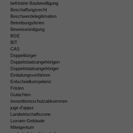
nicht
befristete Baubewilligung
optional, es
Beschaffungsrecht
braucht sie,
Beschwerdelegitimation
damit die
Betreibungsferien
Website
Beweiswürdigung
korrekt
angezeigt
BGE
werden kann.
BIT
CAS
Doppelbürger
Statistiken
Doppelstaatsangehörigen
Um unsere
Doppelstaatsangehöriger
Website zu
Einladungsverfahren
verbessern,
Entscheidkompetenz
zeichnen
Fristen
wir
Gutachten
anonyme
Investitionsschutzabkommen
statistische
juge d'appui
Daten auf.
Landwirtschaftszone
Luxram-Gebäude
Miteigentum
Funktionalität