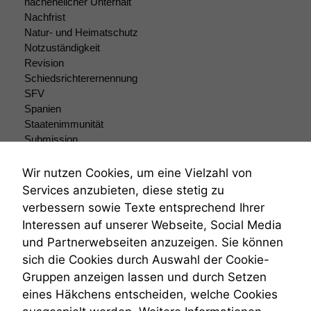
nachehelicher Unterhalt
Einige
Nachfrist
Funktionen auf
Natur- und Heimatschutz
dieser Website
Notzuständigkeit
sind optional.
Wenn Sie
Revision
diese Option
Schiedsrichterernennung
deaktivieren,
SFV
kann die
Spanien
Website nicht
Staatenimmunität
zu 100%
Submission
funktionieren.
Submissionsrecht
Teilungsklage
Wir nutzen Cookies, um eine Vielzahl von
Venezuela
Services anzubieten, diese stetig zu
Marketing
VRK
verbessern sowie Texte entsprechend Ihrer
Wir speichern
Wiederherstellungsanordnung
anonyme Daten ab,
Interessen auf unserer Webseite, Social Media
Zivilprozessordnung
um interne
und Partnerwebseiten anzuzeigen. Sie können
ZPO
marketingtechnische
sich die Cookies durch Auswahl der Cookie-
Zustellfiktion
Auswertungen
Gruppen anzeigen lassen und durch Setzen
Zuständigkeit
durchführen zu
können. Diese helfen
Öffentliches Personalrecht
eines Häkchens entscheiden, welche Cookies
uns, unsere Website
Öffentlichkeitsprinzip