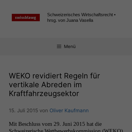
Zum
Inhalt
Schweizerisches Wirtschaftsrecht •
springen
hrsg. von Juana Vasella
Menü
WEKO
revidiert Regeln für
vertikale Abreden im
Kraftfahrzeugsektor
15. Juli 2015
von
Oliver Kaufmann
Mit Beschluss vom 29. Juni 2015 hat die
Schweiz­erische Wet­tbe­werb­skom­mis­sion (
WEKO
)