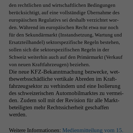
den rechtlichen und wirtschaftlichen Bedin­gun­gen
berück­sichtigt, auf eine voll­ständi­ge Über­nahme des
europäis­chen Reg­u­la­tivs sei deshalb verzichtet wor­
den. Während im europäis­chen Recht etwa nur noch
für den Sekundär­markt (Instand­set­zung, Wartung und
Ersatzteil­han­del) sek­tor­spez­i­fis­che Regeln beste­hen,
sollen sich die sek­tor­spez­i­fis­chen Regeln in der
Schweiz weit­er­hin auch auf den Primär­markt (Verkauf
von neuen Kraft­fahrzeu­gen) beziehen.
Die neue KFZ-Bekan­nt­machung bezwecke, wet­
tbe­werb­ss­chädliche ver­tikale Abre­den im Kraft­
fahrzeugsek­tor zu ver­hin­dern und eine Isolierung
des schweiz­erischen Auto­mo­bil­mark­tes zu ver­mei­
den. Zudem soll mit der Revi­sion für alle Mark­t­
beteiligten mehr Rechtssicher­heit geschaf­fen
werden.
Weit­ere Infor­ma­tio­nen:
Medi­en­mit­teilung vom 15.