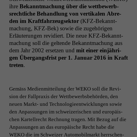
ihre
Bekan­nt­machung über die wet­tbe­werb­
srechtliche Behand­lung von ver­tikalen Abre­
den im Kraft­fahrzeugsek­tor
(KFZ-Bekan­nt­
machung, KFZ-Bek) sowie die zuge­höri­gen
Erläuterun­gen rev­i­diert. Die neue KFZ-Bekan­nt­
machung soll die gel­tende Bekan­nt­machung aus
dem Jahr 2002 erset­zen und
mit ein­er ein­jähri­
gen Über­gangs­frist per 1. Jan­u­ar 2016 in Kraft
treten
.
Gemäss Medi­en­mit­teilung der
WEKO
soll die Revi­
sion der Fall­prax­is der Wet­tbe­werb­s­be­hör­den, den
neuen Markt- und Tech­nolo­gieen­twick­lun­gen sowie
den Anpas­sun­gen im schweiz­erischen und europäis­
chen Kartell­recht Rech­nung tra­gen. Mit Bezug auf die
Anpas­sun­gen an das europäis­che Recht habe die
WEKO
die im Schweiz­er Auto­mo­bil­markt herrschen­