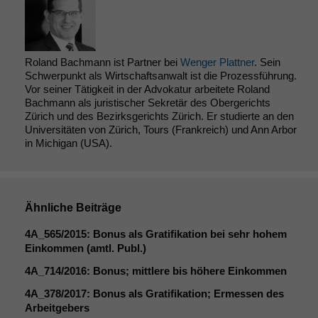
Roland Bachmann ist Partner bei
Wenger Plattner
. Sein
Schwerpunkt als Wirtschaftsanwalt ist die Prozessführung.
Vor seiner Tätigkeit in der Advokatur arbeitete Roland
Bachmann als juristischer Sekretär des Obergerichts
Zürich und des Bezirksgerichts Zürich. Er studierte an den
Universitäten von Zürich, Tours (Frankreich) und Ann Arbor
in Michigan (USA).
Ähnliche Beiträge
4A_565
/2015: Bonus als Gratifikation bei sehr hohem
Einkommen (amtl. Publ.)
4A_714
/2016: Bonus; mittlere bis höhere Einkommen
Notwendige
Cookies
4A_378
/2017: Bonus als Gratifikation; Ermessen des
Diese
Arbeitgebers