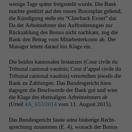
wenige Tage später freigestellt wurde. Die Bank
machte gestützt auf den neuen Bonus­plan gel­tend,
die Kündi­gung stelle ein “Claw­back Event” dar.
Da der Arbeit­nehmer den Auf­forderun­gen zur
Rück­zahlung des Bonus nicht nachkam, zog die
Bank den Betrag vom Mitar­beit­erkon­to ab. Der
Man­ag­er leit­ete darauf hin Klage ein.
Die bei­den kan­tonalen Instanzen (Cour civile du
Tri­bunal can­ton­al vau­dois; Cour d’ap­pel civile du
Tri­bunal can­ton­al vau­dois) verurteil­ten jew­eils die
Bank zu Zahlun­gen. Das Bun­des­gericht hiess
dage­gen die Beschw­erde der Bank gut und wies
die Klage des ehe­ma­li­gen Arbeit­nehmers ab
(Urteil
4A_653
/2014
vom 11. August 2015).
Das Bun­des­gericht fasste seine bish­erige Recht­
sprechung zusam­men (E. 4), wonach der Bonus