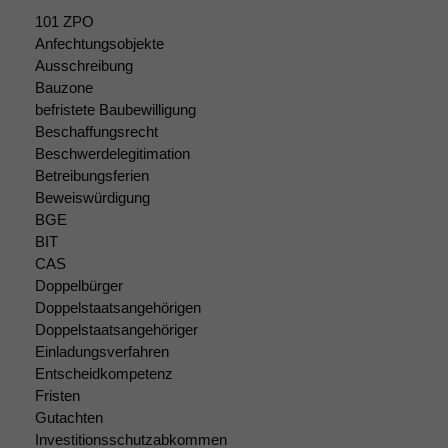
101 ZPO
Anfechtungsobjekte
Ausschreibung
Bauzone
befristete Baubewilligung
Beschaffungsrecht
Beschwerdelegitimation
Betreibungsferien
Notwendige
Beweiswürdigung
Cookies
BGE
Diese
BIT
Cookies sind
CAS
nicht
Doppelbürger
optional, es
Doppelstaatsangehörigen
braucht sie,
Doppelstaatsangehöriger
damit die
Einladungsverfahren
Website
Entscheidkompetenz
korrekt
angezeigt
Fristen
werden kann.
Gutachten
Investitionsschutzabkommen