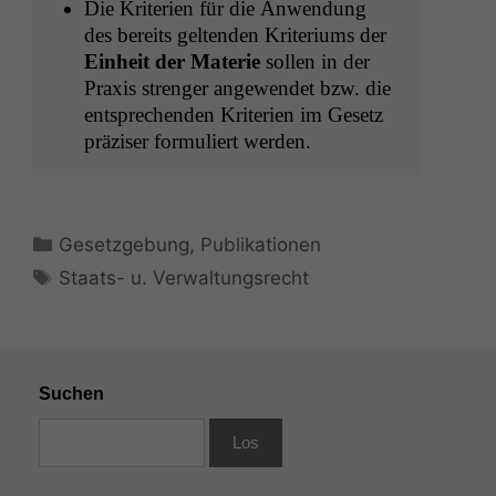
Die Kri­te­rien für die Anwen­dung
des bere­its gel­tenden Kri­teri­ums der
Ein­heit der Materie
sollen in der
Prax­is strenger angewen­det bzw. die
entsprechen­den Kri­te­rien im Gesetz
präzis­er for­muliert werden.
Kategorien
Gesetzgebung
,
Publikationen
Schlagwörter
Staats- u. Verwaltungsrecht
Suchen