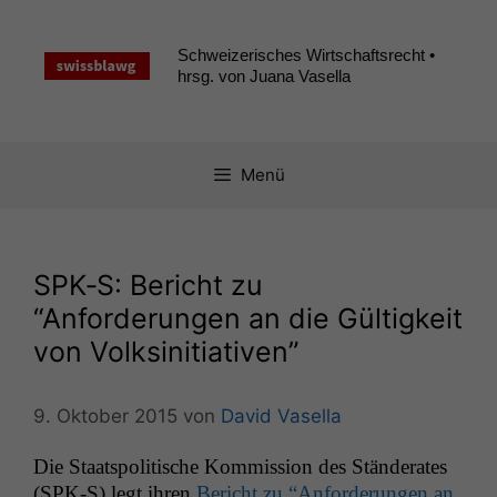
Zum
Inhalt
Schweizerisches Wirtschaftsrecht •
springen
hrsg. von Juana Vasella
Menü
SPK
‑S: Bericht zu
“Anforderungen an die Gültigkeit
von Volksinitiativen”
9. Oktober 2015
von
David Vasella
Die Staat­spoli­tis­che Kom­mis­sion des Stän­der­ates
(
SPK
‑S) legt ihren
Bericht zu “Anforderun­gen an