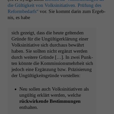
die Gültigkeit von Volksini­tia­tiv­en. Prü­fung des
Reformbe­darfs“
vor. Sie kommt darin zum Ergeb­
nis, es habe
sich gezeigt, dass die heute gel­tenden
Gründe für die Ungültigerk­lärung ein­er
Volksini­tia­tive sich dur­chaus bewährt
haben. Sie soll­ten nicht ergänzt wer­den
durch weit­ere Gründe […]. In zwei Punk­
ten kön­nte die Kom­mis­sion­s­mehrheit sich
jedoch eine Ergänzung bzw. Präzisierung
der Ungültigkeits­gründe vorstellen:
Neu sollen auch Volksini­tia­tiv­en als
ungültig erk­lärt wer­den, welche
rück­wirk­ende Bes­tim­mungen
enthalten.