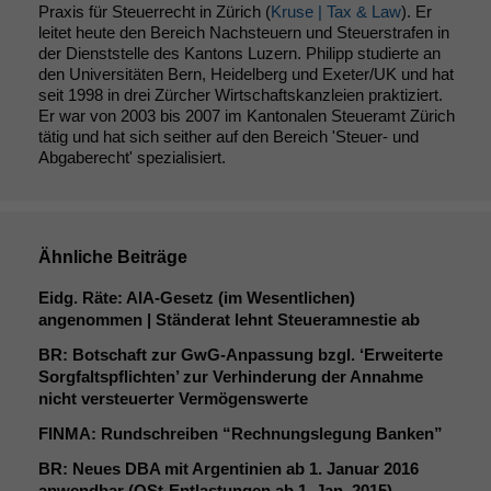
Praxis für Steuerrecht in Zürich (
Kruse | Tax & Law
). Er
leitet heute den Bereich Nachsteuern und Steuerstrafen in
der Dienststelle des Kantons Luzern. Philipp studierte an
den Universitäten Bern, Heidelberg und Exeter/UK und hat
seit 1998 in drei Zürcher Wirtschaftskanzleien praktiziert.
Er war von 2003 bis 2007 im Kantonalen Steueramt Zürich
tätig und hat sich seither auf den Bereich 'Steuer- und
Abgaberecht' spezialisiert.
Ähnliche Beiträge
Eidg. Räte: AIA-Gesetz (im Wesentlichen)
angenommen | Ständerat lehnt Steueramnestie ab
BR
: Botschaft zur GwG-Anpassung bzgl. ‘Erweiterte
Sorgfaltspflichten’ zur Verhinderung der Annahme
nicht versteuerter Vermögenswerte
FINMA
: Rundschreiben “Rechnungslegung Banken”
BR
: Neues
DBA
mit Argentinien ab 1. Januar 2016
anwendbar (QSt-Entlastungen ab 1. Jan. 2015)