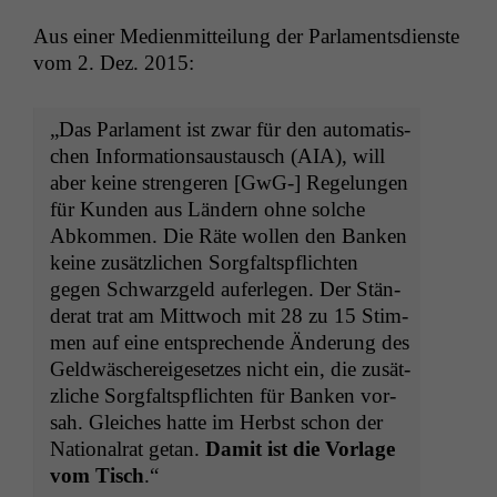
Aus ein­er Medi­en­mit­teilung der Par­la­ments­di­en­ste
vom 2. Dez. 2015:
„Das Par­la­ment ist zwar für den automa­tis­
chen Infor­ma­tion­saus­tausch (
AIA
), will
aber keine stren­geren [GwG-] Regelun­gen
für Kun­den aus Län­dern ohne solche
Abkom­men. Die Räte wollen den Banken
keine zusät­zlichen Sorgfalt­spflicht­en
gegen Schwarzgeld aufer­legen. Der Stän­
der­at trat am Mittwoch mit 28 zu 15 Stim­
men auf eine entsprechende Änderung des
Geld­wäschereige­set­zes nicht ein, die zusät­
zliche Sorgfalt­spflicht­en für Banken vor­
sah. Gle­ich­es hat­te im Herb­st schon der
Nation­al­rat getan.
Damit ist die Vor­lage
vom Tisch
.“