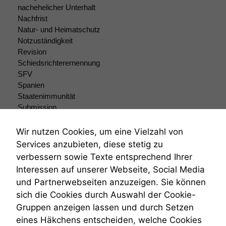
nachehelicher Unterhalt
Einige
Funktionen auf
Nachfrist
dieser Website
Natur- und Heimatschutz
sind optional.
Notzuständigkeit
Wenn Sie
Revision
diese Option
Schiedsrichterernennung
deaktivieren,
SFV
kann die
Spanien
Website nicht
Staatenimmunität
zu 100%
Submission
funktionieren.
Submissionsrecht
Teilungsklage
Wir nutzen Cookies, um eine Vielzahl von
Venezuela
Marketing
Services anzubieten, diese stetig zu
VRK
Wir speichern
verbessern sowie Texte entsprechend Ihrer
Wiederherstellungsanordnung
anonyme Daten ab,
Interessen auf unserer Webseite, Social Media
Zivilprozessordnung
um interne
und Partnerwebseiten anzuzeigen. Sie können
marketingtechnische
ZPO
sich die Cookies durch Auswahl der Cookie-
Auswertungen
Zustellfiktion
durchführen zu
Gruppen anzeigen lassen und durch Setzen
Zuständigkeit
können. Diese helfen
Öffentliches Personalrecht
eines Häkchens entscheiden, welche Cookies
uns, unsere Website