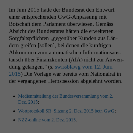
Im Juni 2015 hat­te der Bun­desrat den Entwurf
ein­er entsprechen­den GwG-Anpas­sung mit
Botschaft dem Par­la­ment über­wiesen. Gemäss
Absicht des Bun­desrates hät­ten die erweit­erten
Sorgfalt­spflicht­en „gegenüber Kun­den aus Län­
dern greifen [sollen], bei denen die kün­fti­gen
Abkom­men zum automa­tis­chen Infor­ma­tion­saus­
tausch über Finanzkon­ten (
AIA
) nicht zur Anwen­
dung gelan­gen.” (s.
swiss­blawg vom 12. Juni
2015
) Die Vor­lage war bere­its vom Nation­al­rat in
der ver­gan­genen Herb­st­ses­sion abgelehnt worden.
Medi­en­mit­teilung der Bun­desver­samm­lung vom 2.
Dez. 2015
;
Wort­pro­tokoll
SR
, Sitzung 2. Dez. 2015 betr. GwG
;
NZZ-online vom 2. Dez. 2015
.