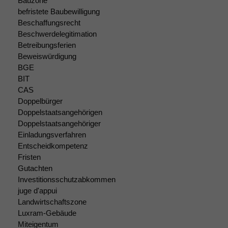
Bauzone
nicht
befristete Baubewilligung
optional, es
Beschaffungsrecht
braucht sie,
damit die
Beschwerdelegitimation
Website
Betreibungsferien
korrekt
Beweiswürdigung
angezeigt
BGE
werden kann.
BIT
CAS
Doppelbürger
Statistiken
Doppelstaatsangehörigen
Um unsere
Doppelstaatsangehöriger
Website zu
Einladungsverfahren
verbessern,
Entscheidkompetenz
zeichnen
Fristen
wir
Gutachten
anonyme
Investitionsschutzabkommen
statistische
juge d'appui
Daten auf.
Landwirtschaftszone
Luxram-Gebäude
Miteigentum
Funktionalität