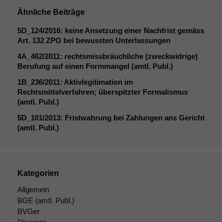
korrekt
Ähnliche Beiträge
angezeigt
werden kann.
5D_124
/2016: keine Ansetzung einer Nachfrist gemäss
Art. 132
ZPO
bei bewussten Unterlassungen
4A_462
/2011: rechtsmissbräuchliche (zweckwidrige)
Statistiken
Berufung auf einen Formmangel (amtl. Publ.)
Um unsere
Website zu
1B_236
/2011: Aktivlegitimation im
verbessern,
Rechtsmittelverfahren; überspitzter Formalismus
zeichnen
(amtl. Publ.)
wir
5D_101
/2013: Fristwahrung bei Zahlungen ans Gericht
anonyme
(amtl. Publ.)
statistische
Daten auf.
Funktionalität
Kategorien
Einige
Allgemein
Funktionen auf
BGE
(amtl. Publ.)
dieser Website
BVGer
sind optional.