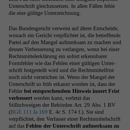
Unter­schrift gle­ichzuset­zen. In allen Fällen fehle
die eine gültige Unterzeichnung.
Das Bun­des­gericht ver­weist auf ältere Entschei­de,
wonach ein Gericht verpflichtet ist, die betr­e­f­fende
Partei auf den Man­gel aufmerk­sam zu machen und
dessen Verbesserung zu ver­lan­gen, wenn bei ein­er
Rechtsmit­tel­erk­lärung ein sofort erkennbar­er
Form­fehler wie das Fehlen ein­er gülti­gen Unter­
schrift fest­gestellt wird und die Rechtsmit­tel­frist
noch nicht ver­strichen ist. Wenn der Man­gel der
Unter­schrift so früh erkan­nt wor­den ist, dass der
Fehler
bei entsprechen­dem Hin­weis innert Frist
verbessert
wer­den kann, ver­let­zt das
Stillschweigen der Behör­den Art. 29 Abs. 1
BV
(
BGE
111 Ia 169
E. 4c S. 174 f.). Sie sind
verpflichtet, den Ver­fass­er ein­er Rechtsmit­telschrift
auf das
Fehlen der Unter­schrift aufmerk­sam zu