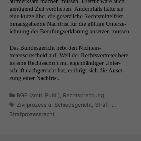
aufmerk­sam machen müssen. Hier­für wäre auch
genü­gend Zeit verblieben. Andern­falls hätte sie
eine kurze über die geset­zliche Rechtsmit­tel­frist
hin­aus­ge­hende Nach­frist für die gültige Unterze­
ich­nung der Beru­fungserk­lärung anset­zen müssen.
Das Bun­des­gericht hebt den Nichtein­
tretensentscheid auf. Weil der Rechtsvertreter bere­
its eine Rechtss­chrift mit eigen­händi­ger Unter­
schrift nachgere­icht hat, erübrigt sich die Anset­
zung ein­er Nachfrist.
Kategorien
BGE (amtl. Publ.)
,
Rechtsprechung
Schlagwörter
Zivilprozess u. Schiedsgericht
,
Straf- u.
Strafprozessrecht