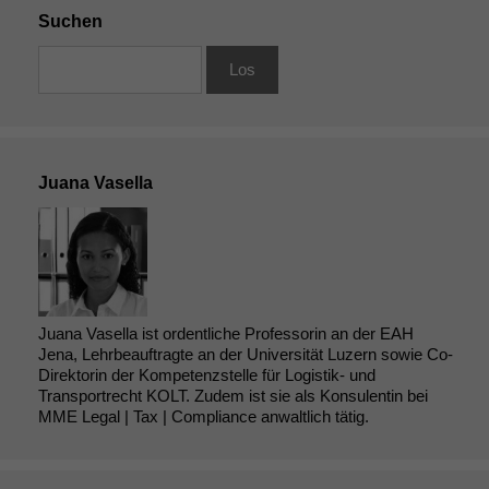
Suchen
Juana Vasella
Notwendige
Cookies
Juana Vasella ist ordentliche Professorin an der EAH
Diese
Jena, Lehrbeauftragte an der Universität Luzern sowie Co-
Cookies sind
Direktorin der Kompetenzstelle für Logistik- und
nicht
Transportrecht KOLT. Zudem ist sie als Konsulentin bei
optional, es
MME Legal | Tax | Compliance anwaltlich tätig.
braucht sie,
damit die
Website