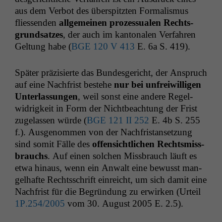
aus dem Ver­bot des über­spitzten For­mal­is­mus
fliessenden
all­ge­meinen prozes­sualen Rechts­
grund­satzes
, der auch im kan­tonalen Ver­fahren
Gel­tung habe (
BGE
120 V 413
E. 6a S. 419).
Später präzisierte das Bun­des­gericht, der Anspruch
auf eine Nach­frist beste­he
nur bei unfrei­willi­gen
Unter­las­sun­gen
, weil son­st eine andere Regel­
widrigkeit in Form der Nicht­beach­tung der Frist
zuge­lassen würde (
BGE
121
II
252
E. 4b S. 255
f.). Ausgenom­men von der Nach­fris­tanset­zung
sind somit Fälle des
offen­sichtlichen Rechtsmiss­
brauchs
. Auf einen solchen Miss­brauch läuft es
etwa hin­aus, wenn ein Anwalt eine bewusst man­
gel­hafte Rechtss­chrift ein­re­icht, um sich damit eine
Nach­frist für die Begrün­dung zu erwirken (Urteil
1P
.254/2005
vom 30. August 2005 E. 2.5).