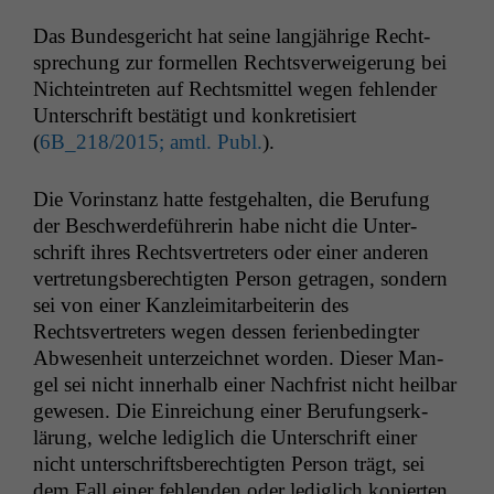
Das Bun­des­gericht hat seine langjährige Recht­
sprechung zur formellen Rechtsver­weigerung bei
Nichtein­treten auf Rechtsmit­tel wegen fehlen­der
Unter­schrift bestätigt und konkretisiert
(
6B_218
/2015; amtl. Publ.
).
Die Vorin­stanz hat­te fest­ge­hal­ten, die Beru­fung
der Beschw­erde­führerin habe nicht die Unter­
schrift ihres Rechtsvertreters oder ein­er anderen
vertre­tungs­berechtigten Per­son getra­gen, son­dern
sei von ein­er Kan­zleim­i­tar­bei­t­erin des
Rechtsvertreters wegen dessen ferienbe­d­ingter
Abwe­sen­heit unterze­ich­net wor­den. Dieser Man­
gel sei nicht inner­halb ein­er Nach­frist nicht heil­bar
gewe­sen. Die Ein­re­ichung ein­er Beru­fungserk­
lärung, welche lediglich die Unter­schrift ein­er
nicht unter­schrifts­berechtigten Per­son trägt, sei
dem Fall ein­er fehlen­den oder lediglich kopierten