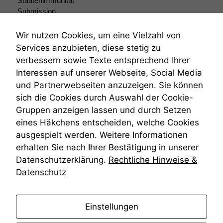
Staatenimmunität
Submission
Submissionsrecht
Teilungsklage
Wir nutzen Cookies, um eine Vielzahl von
Venezuela
Services anzubieten, diese stetig zu
VRK
verbessern sowie Texte entsprechend Ihrer
Wiederherstellungsanordnung
Interessen auf unserer Webseite, Social Media
Zivilprozessordnung
und Partnerwebseiten anzuzeigen. Sie können
ZPO
sich die Cookies durch Auswahl der Cookie-
Zustellfiktion
Gruppen anzeigen lassen und durch Setzen
Zuständigkeit
Öffentliches Personalrecht
eines Häkchens entscheiden, welche Cookies
Öffentlichkeitsprinzip
ausgespielt werden. Weitere Informationen
erhalten Sie nach Ihrer Bestätigung in unserer
Datenschutzerklärung.
Rechtliche Hinweise &
Datenschutz
anmelden
Einstellungen