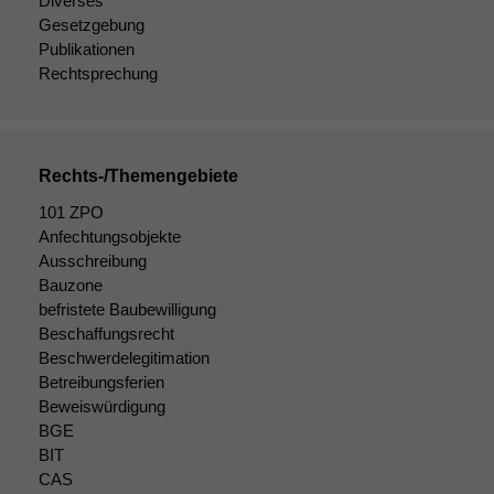
Diverses
Wenn Sie
diese Option
Gesetzgebung
deaktivieren,
Publikationen
kann die
Rechtsprechung
Website nicht
zu 100%
funktionieren.
Rechts-/Themengebiete
Marketing
101 ZPO
Wir speichern
Anfechtungsobjekte
anonyme Daten ab,
Ausschreibung
um interne
Bauzone
marketingtechnische
befristete Baubewilligung
Auswertungen
Beschaffungsrecht
durchführen zu
Beschwerdelegitimation
können. Diese helfen
Betreibungsferien
uns, unsere Website
Beweiswürdigung
zu verbessern.
BGE
BIT
CAS