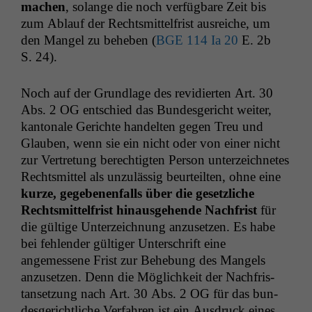
machen
, solange die noch ver­füg­bare Zeit bis
zum Ablauf der Rechtsmit­tel­frist aus­re­iche, um
den Man­gel zu beheben (
BGE
114 Ia 20
E. 2b
S. 24).
Noch auf der Grund­lage des rev­i­dierten Art. 30
Abs. 2
OG
entsch­ied das Bun­des­gericht weit­er,
kan­tonale Gerichte han­del­ten gegen Treu und
Glauben, wenn sie ein nicht oder von ein­er nicht
zur Vertre­tung berechtigten Per­son unterze­ich­netes
Rechtsmit­tel als unzuläs­sig beurteil­ten, ohne eine
kurze, gegebe­nen­falls über die geset­zliche
Rechtsmit­tel­frist hin­aus­ge­hende Nach­frist
für
die gültige Unterze­ich­nung anzuset­zen. Es habe
bei fehlen­der gültiger Unter­schrift eine
angemessene Frist zur Behe­bung des Man­gels
anzuset­zen. Denn die Möglichkeit der Nach­fris­
tanset­zung nach Art. 30 Abs. 2
OG
für das bun­
des­gerichtliche Ver­fahren ist ein Aus­druck eines