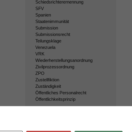
Schiedsrichterernennung
SFV
Spanien
Staatenimmunität
Submission
Submissionsrecht
Teilungsklage
Venezuela
VRK
Wiederherstellungsanordnung
Zivilprozessordnung
ZPO
Zustellfiktion
Zuständigkeit
Öffentliches Personalrecht
Öffentlichkeitsprinzip