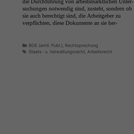
die Durch­führung von arbeits­mark­tlichen Unter­
suchun­gen notwendig sind, zuste­ht, son­dern ob
sie auch berechtigt sind, die Arbeit­ge­ber zu
verpflicht­en, diese Doku­mente an sie her­
Kategorien
BGE (amtl. Publ.)
,
Rechtsprechung
Schlagwörter
Staats- u. Verwaltungsrecht
,
Arbeitsrecht