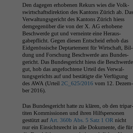
Den dage­gen erhobe­nen Rekurs wies die Volk­
swirtschafts­di­rek­tion des Kan­tons Zürich ab. Da
Ver­wal­tungs­gericht des Kan­tons Zürich hiess
demge­genüber die von der X.
AG
erhobene
Beschw­erde gut und verneinte eine Her­aus­
gabepflicht. Gegen diesen Entscheid erhob das
Eid­genös­sis­che Dep­tarte­ment für Wirtschaft, Bil­
dung und Forschung Beschw­erde ans Bun­des­
gericht. Das Bun­des­gericht hiess die Beschw­erde
gut, hob das ange­focht­ene Urteil des Ver­wal­
tungs­gerichts auf und bestätigte die Ver­fü­gung
des
AWA
(Urteil
2C_625
/2016
vom 12. Dezem­
ber 2016).
Das Bun­des­gericht hat­te zu klären, ob den tri­par
titen Kom­mis­sio­nen und ihren Hil­f­sper­so­n­en
gestützt auf
Art. 360b Abs. 5 Satz 1
OR
nicht
nur ein Ein­sicht­srecht in alle Doku­mente, die für