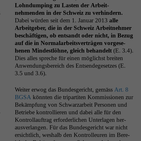
Lohn­dump­ing zu Las­ten der Arbeit­
s
nehmenden in der Schweiz zu ver­hin­dern.
Dabei wür­den seit dem 1. Jan­u­ar 2013
alle
Arbeit­ge­ber, die in der Schweiz Arbeit­nehmer
beschäfti­gen, ob entsandt oder nicht, in Bezug
auf die in Nor­malar­beitsverträ­gen vorge­se­
henen Min­destlöhne, gle­ich behan­delt
(E. 3.4).
Dies alles spreche für einen möglichst bre­it­en
Anwen­dungs­bere­ich des Entsendege­set­zes (E.
3.5 und 3.6).
Weit­er erwog das Bun­des­gericht, gemäss
Art. 8
BGSA
kön­nten die tri­par­titen Kom­mis­sio­nen zur
Bekämp­fung von Schwarzarbeit Per­so­n­en und
­
Betriebe kon­trol­lieren und dabei alle für den
Kon­trol­lauf­trag erforder­lichen Unter­la­gen her­
ausver­lan­gen. Für das Bun­des­gericht war nicht
ersichtlich, weshalb den Kon­trolleuren im Bere­