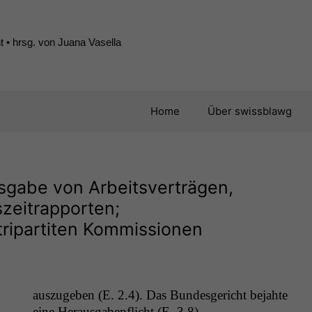
 • hrsg. von Juana Vasella
Home
Über swissblawg
usgabe von Arbeitsverträgen,
zeitrapporten;
ripartiten Kommissionen
auszugeben (E. 2.4). Das Bun­des­gericht bejahte
eine Her­aus­gabepflicht (E. 3.8).