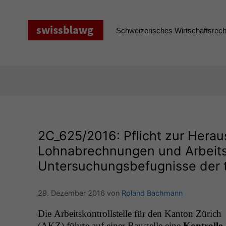
Zum
Inhalt
springen
Schweizerisches Wirtschaftsrecht
2C_625
/2016: Pflicht zur Hera
Lohnabrechnungen und Arbeits
Untersuchungsbefugnisse der t
29. Dezember 2016
von
Roland Bachmann
Die Arbeit­skon­troll­stelle für den Kan­ton Zürich
(
AKZ
) führte auf ein­er Baustelle eine
Kon­trolle