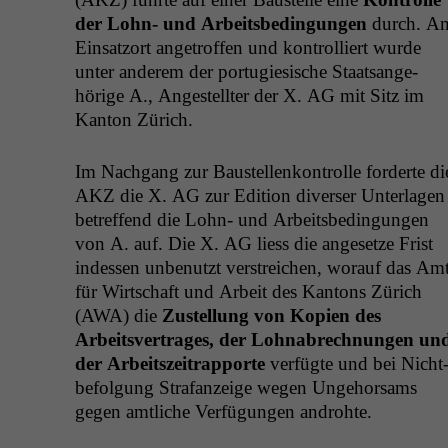
der Lohn- und Arbeits­be­din­gun­gen
durch. A
Ein­sat­zort angetrof­fen und kon­trol­liert wurde
unter anderem der por­tugiesis­che Staat­sange­
hörige A., Angestell­ter der X.
AG
mit Sitz im
Kan­ton Zürich.
Im Nach­gang zur Baustel­lenkon­trolle forderte di
AKZ
die X.
AG
zur Edi­tion divers­er Unter­la­gen
betr­e­f­fend die Lohn- und Arbeits­be­din­gun­gen
von A. auf. Die X.
AG
liess die ange­set­ze Frist
indessen unbe­nutzt ver­stre­ichen, worauf das Am
für Wirtschaft und Arbeit des Kan­tons Zürich
(
AWA
) die
Zustel­lung von Kopi­en des
Arbeitsver­trages, der Lohnabrech­nun­gen un
der Arbeit­szeitrap­porte
ver­fügte und bei Nicht
be­fol­gung Strafanzeige wegen Unge­hor­sams
gegen amtliche Ver­fü­gun­gen androhte.