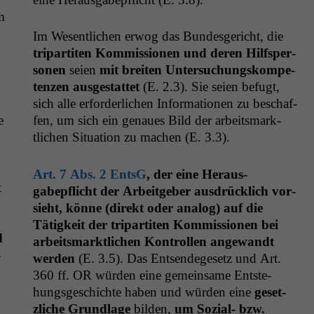
m
Im Wesentlichen erwog das Bun­des­gericht, die
tri­par­titen Kom­mis­sio­nen und deren Hil­f­sper­
so­n­en
seien
mit bre­it­en Unter­suchungskom­pe­
ten­zen aus­ges­tat­tet
(E. 2.3). Sie seien befugt,
sich alle erforder­lichen Infor­ma­tio­nen zu beschaf­
e
fen, um sich ein genaues Bild der arbeits­mark­
tlichen Sit­u­a­tion zu machen (E. 3.3).
Art. 7 Abs. 2 EntsG
, der eine Her­aus­
t
gabepflicht der Arbeit­ge­ber aus­drück­lich vor­
sieht, könne (direkt oder ana­log) auf die
Tätigkeit der tri­par­titen Kom­mis­sio­nen bei
d
arbeits­mark­tlichen Kon­trollen ange­wandt
­
wer­den
(E. 3.5). Das Entsendege­setz und Art.
360 ff.
OR
wür­den eine gemein­same Entste­
hungs­geschichte haben und wür­den eine
geset­
zliche Grund­lage
bilden,
um Sozial- bzw.