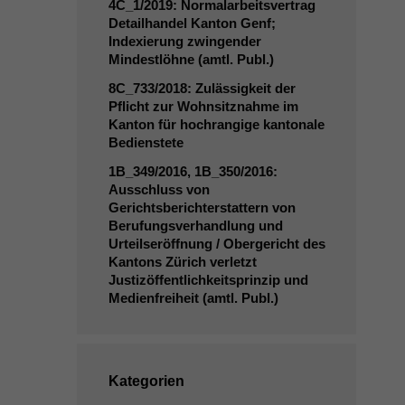
4C_1
/2019: Normalarbeitsvertrag
Detailhandel Kanton Genf;
Indexierung zwingender
Mindestlöhne (amtl. Publ.)
8C_733
/2018: Zulässigkeit der
Pflicht zur Wohnsitznahme im
Kanton für hochrangige kantonale
Bedienstete
1B_349
/2016,
1B_350
/2016:
Ausschluss von
Gerichtsberichterstattern von
Berufungsverhandlung und
Urteilseröffnung / Obergericht des
Kantons Zürich verletzt
Justizöffentlichkeitsprinzip und
Medienfreiheit (amtl. Publ.)
Kategorien