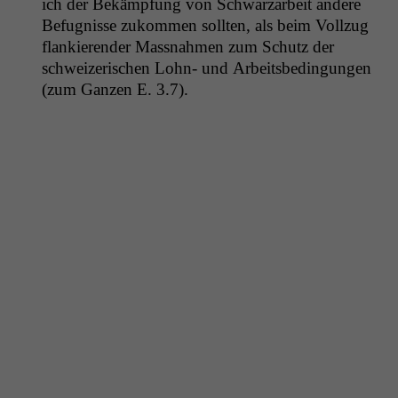
ich der Bekämp­fung von Schwarzarbeit andere
Befug­nisse zukom­men soll­ten, als beim Vol­lzug
flankieren­der Mass­nah­men zum Schutz der
schweiz­erischen Lohn- und Arbeits­be­din­gun­gen
(zum Ganzen E. 3.7).