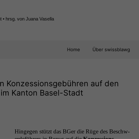
 • hrsg. von Juana Vasella
Home
Über swissblawg
n Konzessionsgebühren auf den
im Kanton Basel-Stadt
Hinge­gen stützt das BGer die Rüge des Beschw­
erde­führers in Bezug auf die
Konzes­sions­