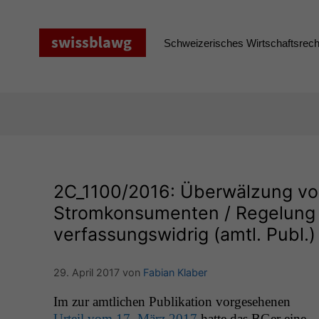
Zum
Inhalt
springen
Schweizerisches Wirtschaftsrecht
2C_1100
/2016: Überwälzung vo
Stromkonsumenten / Regelung 
verfassungswidrig (amtl. Publ.)
29. April 2017
von
Fabian Klaber
Im zur amtlichen Pub­lika­tion vorge­se­henen
Urteil vom 17. März 2017
hat­te das BGer eine