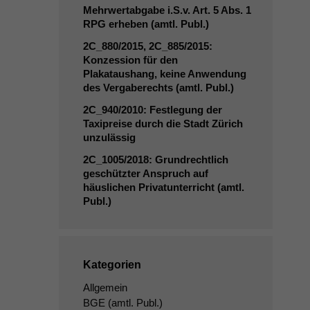
Mehrwertabgabe i.S.v. Art. 5 Abs. 1
RPG
erheben (amtl. Publ.)
2C_880
/2015,
2C_885
/2015:
Konzession für den
Plakataushang, keine Anwendung
des Vergaberechts (amtl. Publ.)
2C_940
/2010: Festlegung der
Taxipreise durch die Stadt Zürich
unzulässig
2C_1005
/2018: Grundrechtlich
geschützter Anspruch auf
häuslichen Privatunterricht (amtl.
Publ.)
Kategorien
Allgemein
BGE
(amtl. Publ.)