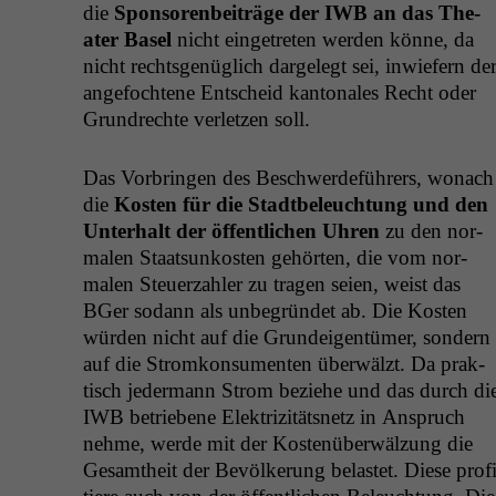
die
Spon­soren­beiträge der
IWB
an das The­
ater Basel
nicht einge­treten wer­den könne, da
nicht rechts­genüglich dargelegt sei, inwiefern de
ange­focht­ene Entscheid kan­tonales Recht oder
Grun­drechte ver­let­zen soll.
Das Vor­brin­gen des Beschw­erde­führers, wonach
die
Kosten für die Stadt­beleuch­tung und den
Unter­halt der öffentlichen Uhren
zu den nor­
malen Staat­sunkosten gehörten, die vom nor­
malen Steuerzahler zu tra­gen seien, weist das
BGer sodann als unbe­grün­det ab. Die Kosten
wür­den nicht auf die Grun­deigen­tümer, son­dern
auf die Stromkon­sumenten über­wälzt. Da prak­
tisch jed­er­mann Strom beziehe und das durch di
IWB
betriebene Elek­triz­ität­snetz in Anspruch
nehme, werde mit der Kostenüber­wälzung die
Gesamtheit der Bevölkerung belastet. Diese prof­i