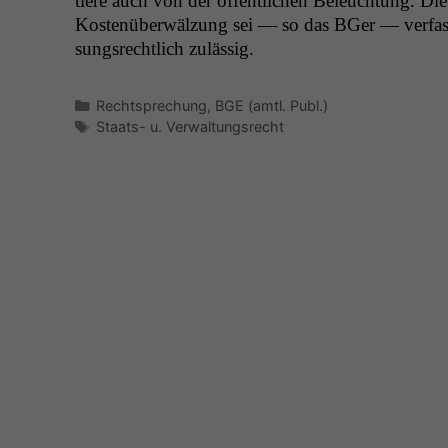
tiere auch von der öffentlichen Beleuch­tung. Die
Kostenüber­wälzung sei — so das BGer — ver­fas
sungsrechtlich zulässig.
Kategorien
Rechtsprechung
,
BGE (amtl. Publ.)
Schlagwörter
Staats- u. Verwaltungsrecht