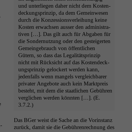
und unter­liegen daher nicht dem Kos­ten­
deck­ung­sprinzip, da dem Gemein­we­sen
r
durch die Konzes­sionsver­lei­hung keine
Kosten erwach­sen auss­er den admin­is­tra­
tiv­en […]. Das gilt auch für Abgaben für
die Son­der­nutzung oder den gesteigerten
Gemeinge­brauch von öffentlichen
Gütern, so dass das Legal­ität­sprinzip
nicht mit Rück­sicht auf das Kos­ten­deck­
ung­sprinzip gelock­ert wer­den kann,
jeden­falls wenn man­gels ver­gle­ich­bar­er
pri­vater Ange­bote auch kein Mark­t­preis
beste­ht, mit dem die staatlichen Gebühren
ver­glichen wer­den kön­nten […]. (E.
e
3.7.2.)
Das BGer weist die Sache an die Vorin­stanz
­
zurück, damit sie die Gebühren­rech­nung des