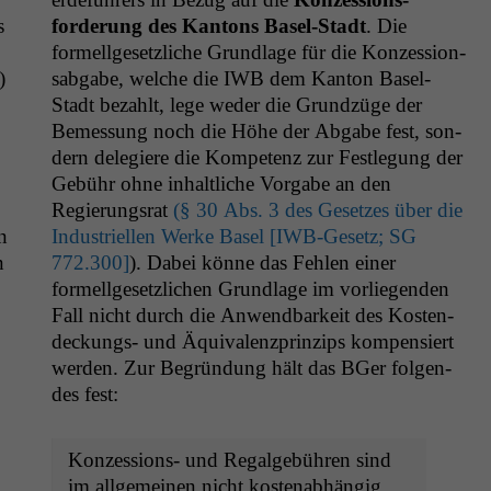
s
forderung des Kan­tons Basel-Stadt
. Die
formellge­set­zliche Grund­lage für die Konzes­sion­
)
s­ab­gabe, welche die
IWB
dem Kan­ton Basel-
Stadt bezahlt, lege wed­er die Grundzüge der
Bemes­sung noch die Höhe der Abgabe fest, son­
dern delegiere die Kom­pe­tenz zur Fes­tle­gung der
Gebühr ohne inhaltliche Vor­gabe an den
Regierungsrat
(§ 30 Abs. 3 des Geset­zes über die
n
Indus­triellen Werke Basel [IWB-Gesetz;
SG
n
772.300]
). Dabei könne das Fehlen ein­er
formellge­set­zlichen Grund­lage im vor­liegen­den
Fall nicht durch die Anwend­barkeit des Kos­ten­
deck­ungs- und Äquiv­alen­zprinzips kom­pen­siert
wer­den. Zur Begrün­dung hält das BGer fol­gen­
des fest:
Konzes­sions- und Regal­ge­bühren sind
im all­ge­meinen nicht kosten­ab­hängig