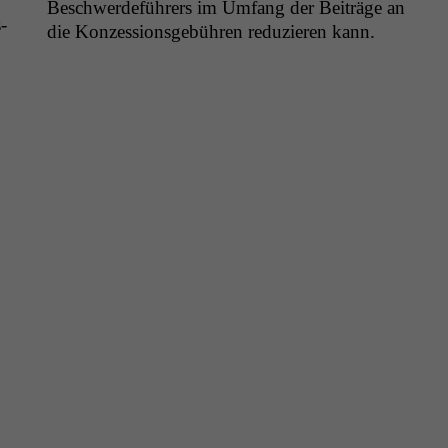
Beschw­erde­führers im Umfang der Beiträge an
­
die Konzes­sion­s­ge­bühren reduzieren kann.