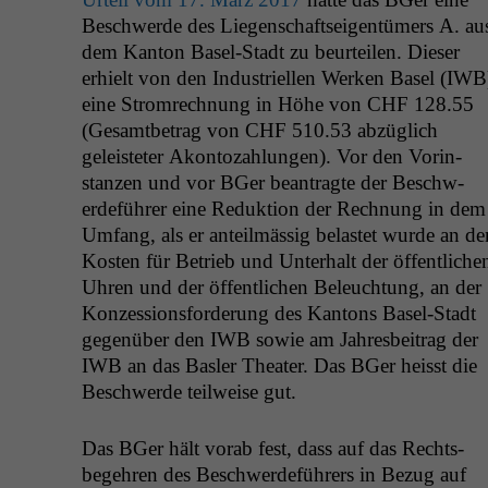
Beschw­erde des Liegen­schaft­seigen­tümers A. au
dem Kan­ton Basel-Stadt zu beurteilen. Dieser
erhielt von den Indus­triellen Werken Basel (
IWB
eine Strom­rech­nung in Höhe von
CHF
128.55
(Gesamt­be­trag von
CHF
510.53 abzüglich
geleis­teter Akon­tozahlun­gen). Vor den Vorin­
stanzen und vor BGer beantragte der Beschw­
erde­führer eine Reduk­tion der Rech­nung in dem
Umfang, als er anteilmäs­sig belastet wurde an de
Kosten für Betrieb und Unter­halt der öffentliche
Uhren und der öffentlichen Beleuch­tung, an der
Konzes­sions­forderung des Kan­tons Basel-Stadt
gegenüber den
IWB
sowie am Jahres­beitrag der
IWB
an das Basler The­ater. Das BGer heisst die
Beschw­erde teil­weise gut.
Das BGer hält vor­ab fest, dass auf das Rechts­
begehren des Beschw­erde­führers in Bezug auf