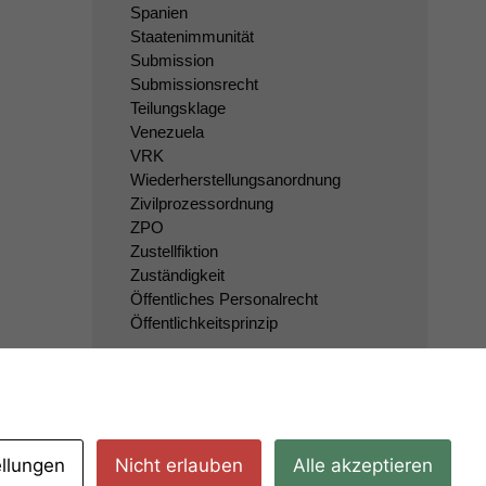
Spanien
Staatenimmunität
Submission
Submissionsrecht
Teilungsklage
Venezuela
VRK
Wiederherstellungsanordnung
Zivilprozessordnung
ZPO
Zustellfiktion
Zuständigkeit
Öffentliches Personalrecht
Öffentlichkeitsprinzip
ellungen
Nicht erlauben
Alle akzeptieren