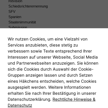
Revision
Schiedsrichterernennung
SFV
Spanien
Staatenimmunität
Submission
Submissionsrecht
Teilungsklage
Wir nutzen Cookies, um eine Vielzahl von
Venezuela
Services anzubieten, diese stetig zu
VRK
verbessern sowie Texte entsprechend Ihrer
Wiederherstellungsanordnung
Interessen auf unserer Webseite, Social Media
Zivilprozessordnung
und Partnerwebseiten anzuzeigen. Sie können
ZPO
sich die Cookies durch Auswahl der Cookie-
Zustellfiktion
Gruppen anzeigen lassen und durch Setzen
Zuständigkeit
Öffentliches Personalrecht
eines Häkchens entscheiden, welche Cookies
Öffentlichkeitsprinzip
ausgespielt werden. Weitere Informationen
erhalten Sie nach Ihrer Bestätigung in unserer
Datenschutzerklärung.
Rechtliche Hinweise &
Datenschutz