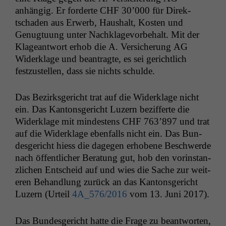
anhängig. Er forderte
CHF
30’000 für Direk­
tschaden aus Erwerb, Haushalt, Kosten und
Genug­tu­ung unter Nachk­lagevor­be­halt. Mit der
Klageant­wort erhob die A. Ver­sicherung
AG
Widerk­lage und beantragte, es sei gerichtlich
festzustellen, dass sie nichts schulde.
Das Bezirks­gericht trat auf die Widerk­lage nicht
ein. Das Kan­ton­s­gericht Luzern bez­if­ferte die
Widerk­lage mit min­destens
CHF
763’897 und trat
auf die Widerk­lage eben­falls nicht ein. Das Bun­
des­gericht hiess die dage­gen erhobene Beschw­erde
nach öffentlich­er Beratung gut, hob den vorin­stan­
zlichen Entscheid auf und wies die Sache zur weit­
eren Behand­lung zurück an das Kan­ton­s­gericht
Luzern (Urteil
4A_576
/2016
vom 13. Juni 2017).
Das Bun­des­gericht hat­te die Frage zu beant­worten,