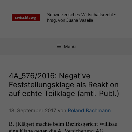
Zum
Inhalt
Schweizerisches Wirtschaftsrecht •
springen
hrsg. von Juana Vasella
Menü
4A_576
/2016: Negative
Feststellungsklage als Reaktion
auf echte Teilklage (amtl. Publ.)
18. September 2017
von
Roland Bachmann
B. (Kläger) machte beim Bezirks­gericht Willisau
eine Klage gegen die A. Ver­sicherung
AG