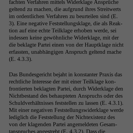
facht­en Ver­fahren mit­tels Widerk­lage Ansprüche
gel­tend zu machen, die auf­grund ihres Stre­itwerts
im ordentlichen Ver­fahren zu beurteilen sind (E.
3). Eine neg­a­tive Fest­stel­lungsklage, die als Reak­
tion auf eine echte Teilk­lage erhoben werde, sei
indessen keine gewöhn­liche Widerk­lage, mit der
die beklagte Partei einen von der Haup­tk­lage nicht
erfassten, unab­hängi­gen Anspruch gel­tend mache
(E. 4.3.3).
Das Bun­des­gericht bejaht in kon­stan­ter Prax­is das
rechtliche Inter­esse der mit ein­er Teilk­lage kon­
fron­tierten beklagten Partei, durch Widerk­lage den
Nichtbe­stand des behaupteten Anspruchs oder des
Schuld­ver­hält­niss­es fest­stellen zu lassen (E. 4.3.1).
Mit ein­er neg­a­tiv­en Fest­stel­lungswiderk­lage werde
lediglich die Fest­stel­lung der Nich­tex­is­tenz des
von der kla­gen­den Partei angemelde­ten Gesam­
tanspruch­es angestrebt (E. 4.3.2). Dass die