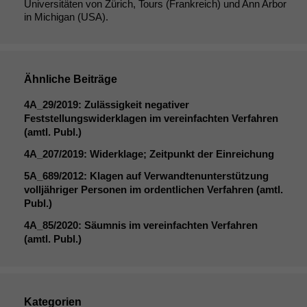
Universitäten von Zürich, Tours (Frankreich) und Ann Arbor
in Michigan (USA).
Ähnliche Beiträge
4A_29
/2019: Zulässigkeit negativer
Feststellungswiderklagen im vereinfachten Verfahren
(amtl. Publ.)
4A_207
/2019: Widerklage; Zeitpunkt der Einreichung
5A_689
/2012: Klagen auf Verwandtenunterstützung
volljähriger Personen im ordentlichen Verfahren (amtl.
Publ.)
Notwendige
4A_85
/2020: Säumnis im vereinfachten Verfahren
Cookies
(amtl. Publ.)
Diese
Cookies sind
nicht
optional, es
Kategorien
braucht sie,