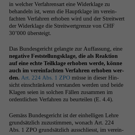
in welch­er Ver­fahren­sart eine Widerk­lage zu
behan­deln ist, wenn die Haup­tk­lage im vere­in­
facht­en Ver­fahren erhoben wird und der Stre­itwert
der Widerk­lage die Stre­itwert­gren­ze von
CHF
30’000 übersteigt.
Das Bun­des­gericht gelangte zur Auf­fas­sung, eine
neg­a­tive Fest­stel­lungsklage, die als Reak­tion
auf eine echte Teilk­lage erhoben werde, könne
auch im vere­in­facht­en Ver­fahren erhoben wer­
den.
Art. 224 Abs. 1
ZPO
müsse in dieser Hin­
sicht ein­schränk­end ver­standen wer­den und bei­de
Kla­gen seien in solchen Fällen zusam­men im
ordentlichen Ver­fahren zu beurteilen (E. 4.4).
Gemäss Bun­des­gericht ist der ein­hel­li­gen Lehre
grund­sät­zlich zuzus­tim­men, wonach Art. 224
Abs. 1
ZPO
grund­sät­zlich auss­chliesst, im vere­in­