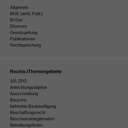
damit die
Allgemein
Website
BGE
(amtl. Publ.)
korrekt
BVGer
angezeigt
Diverses
werden kann.
Gesetzgebung
Publikationen
Rechtsprechung
Statistiken
Um unsere
Website zu
verbessern,
zeichnen
Rechts-/Themengebiete
wir
101 ZPO
anonyme
statistische
Anfechtungsobjekte
Daten auf.
Ausschreibung
Bauzone
befristete Baubewilligung
Funktionalität
Beschaffungsrecht
Einige
Beschwerdelegitimation
Funktionen auf
Betreibungsferien