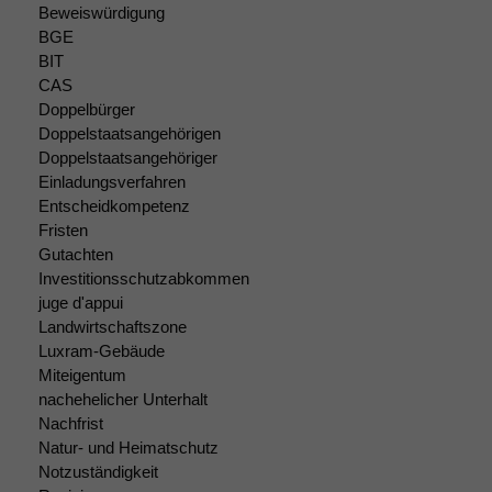
dieser Website
Beweiswürdigung
sind optional.
BGE
Wenn Sie
BIT
diese Option
CAS
deaktivieren,
Doppelbürger
kann die
Doppelstaatsangehörigen
Website nicht
Doppelstaatsangehöriger
zu 100%
Einladungsverfahren
funktionieren.
Entscheidkompetenz
Fristen
Gutachten
Marketing
Investitionsschutzabkommen
Wir speichern
anonyme Daten ab,
juge d'appui
um interne
Landwirtschaftszone
marketingtechnische
Luxram-Gebäude
Auswertungen
Miteigentum
durchführen zu
nachehelicher Unterhalt
können. Diese helfen
Nachfrist
uns, unsere Website
Natur- und Heimatschutz
zu verbessern.
Notzuständigkeit