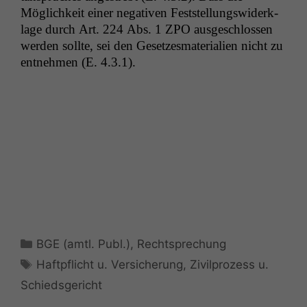
Möglichkeit ein­er neg­a­tiv­en Fest­stel­lungswiderk­
lage durch Art. 224 Abs. 1
ZPO
aus­geschlossen
wer­den sollte, sei den Geset­zes­ma­te­ri­alien nicht zu
ent­nehmen (E. 4.3.1).
Kategorien
BGE (amtl. Publ.)
,
Rechtsprechung
Schlagwörter
Haftpflicht u. Versicherung
,
Zivilprozess u.
Schiedsgericht