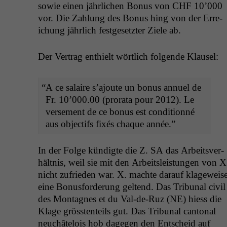
sowie einen jährlichen Bonus von
CHF
10’000
vor. Die Zahlung des Bonus hing von der Erre­
ichung jährlich fest­ge­set­zter Ziele ab.
Der Ver­trag enthielt wörtlich fol­gende Klausel:
“
A ce salaire s’a­joute un bonus annuel de
Fr. 10’000.00 (pro­ra­ta pour 2012). Le
verse­ment de ce bonus est con­di­tion­né
aus objec­tifs fixés chaque année.”
In der Folge kündigte die Z.
SA
das Arbeitsver­
hält­nis, weil sie mit den Arbeit­sleis­tun­gen von X
nicht zufrieden war. X. machte darauf klageweis
eine Bonus­forderung gel­tend. Das Tri­bunal civ­il
des Mon­tagnes et du Val-de-Ruz (
NE
) hiess die
Klage grössten­teils gut. Das Tri­bunal can­ton­al
neuchâtelois hob dage­gen den Entscheid auf