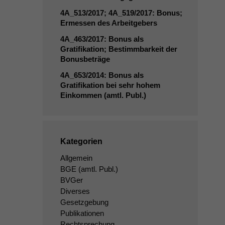
4A_513
/2017;
4A_519
/2017: Bonus;
Ermessen des Arbeitgebers
4A_463
/2017: Bonus als
Gratifikation; Bestimmbarkeit der
Bonusbeträge
4A_653
/2014: Bonus als
Gratifikation bei sehr hohem
Einkommen (amtl. Publ.)
Kategorien
Allgemein
BGE
(amtl. Publ.)
BVGer
Diverses
Gesetzgebung
Publikationen
Rechtsprechung