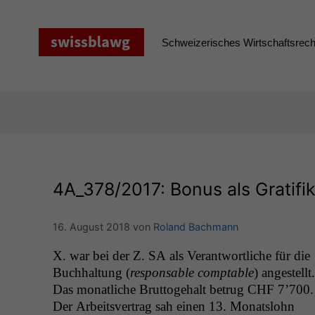
Zum
Inhalt
springen
Schweizerisches Wirtschaftsrecht
4A_378
/2017: Bonus als Gratif
16. August 2018
von
Roland Bachmann
X. war bei der Z.
SA
als Ver­ant­wortliche für die
Buch­hal­tung (
respon­s­able compt­able
) angestellt.
Das monatliche Brut­to­ge­halt betrug
CHF
7’700.
Der Arbeitsver­trag sah einen 13. Monat­slohn