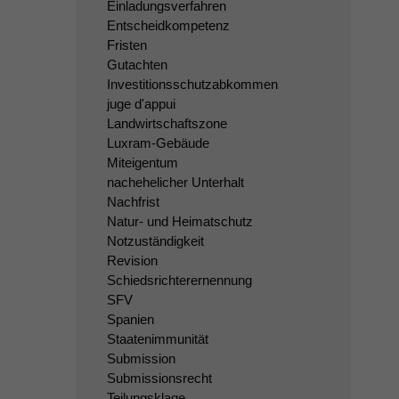
Einladungsverfahren
Entscheidkompetenz
Fristen
Gutachten
Investitionsschutzabkommen
juge d'appui
Landwirtschaftszone
Luxram-Gebäude
Miteigentum
nachehelicher Unterhalt
Nachfrist
Natur- und Heimatschutz
Notzuständigkeit
Revision
Schiedsrichterernennung
SFV
Spanien
Staatenimmunität
Submission
Submissionsrecht
Teilungsklage