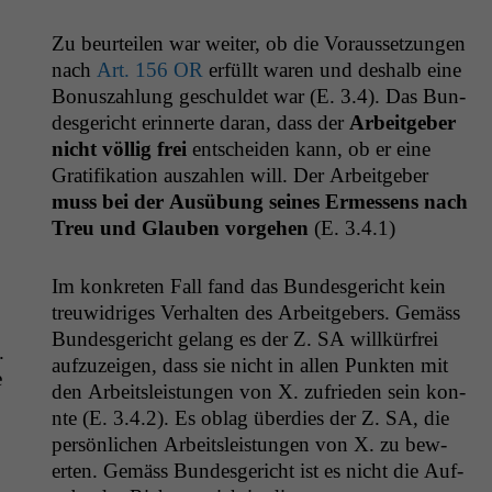
Zu beurteilen war weit­er, ob die Voraus­set­zun­gen
nach
Art. 156
OR
erfüllt waren und deshalb eine
Bonuszahlung geschuldet war (E. 3.4). Das Bun­
des­gericht erin­nerte daran, dass der
Arbeit­ge­ber
nicht völ­lig frei
entschei­den kann, ob er eine
Grat­i­fika­tion auszahlen will. Der Arbeit­ge­ber
muss bei der Ausübung seines Ermessens nach
Treu und Glauben vorge­hen
(E. 3.4.1)
Im konkreten Fall fand das Bun­des­gericht kein
treuwidriges Ver­hal­ten des Arbeit­ge­bers. Gemäss
Bun­des­gericht gelang es der Z.
SA
willkür­frei
.
aufzuzeigen, dass sie nicht in allen Punk­ten mit
e
den Arbeit­sleis­tun­gen von X. zufrieden sein kon­
nte (E. 3.4.2). Es oblag überdies der Z.
SA
, die
per­sön­lichen Arbeit­sleis­tun­gen von X. zu bew­
erten. Gemäss Bun­des­gericht ist es nicht die Auf­