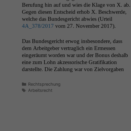
Beru­fung hin auf und wies die Klage von X. ab.
Gegen diesen Entscheid erhob X. Beschw­erde,
welche das Bun­des­gericht abwies (Urteil
4A_378
/2017
vom 27. Novem­ber 2017).
Das Bun­des­gericht erwog ins­beson­dere, dass
dem Arbeit­ge­ber ver­traglich ein Ermessen
eingeräumt wor­den war und der Bonus deshalb
eine zum Lohn akzes­sorische Grat­i­fika­tion
darstellte. Die Zahlung war von Zielvor­gaben
Kategorien
Rechtsprechung
Schlagwörter
Arbeitsrecht