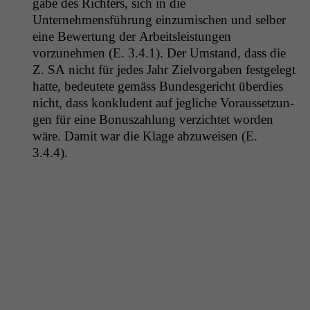
gabe des Richters, sich in die
Unternehmensführung einzu­mis­chen und sel­ber
eine Bew­er­tung der Arbeit­sleis­tun­gen
vorzunehmen (E. 3.4.1). Der Umstand, dass die
Z.
SA
nicht für jedes Jahr Zielvor­gaben fest­gelegt
hat­te, bedeutete gemäss Bun­des­gericht überdies
nicht, dass kon­klu­dent auf jegliche Voraus­set­zun­
gen für eine Bonuszahlung verzichtet wor­den
wäre. Damit war die Klage abzuweisen (E.
3.4.4).