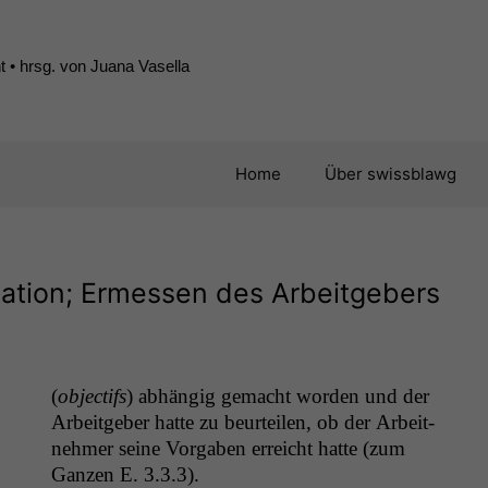
 • hrsg. von Juana Vasella
Home
Über swissblawg
ikation; Ermessen des Arbeitgebers
(
objec­tifs
) abhängig gemacht wor­den und der
Arbeit­ge­ber hat­te zu beurteilen, ob der Arbeit­
nehmer seine Vor­gaben erre­icht hat­te (zum
Ganzen E. 3.3.3).