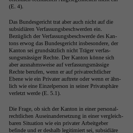
(E. 4).
Das Bun­des­gericht trat aber auch nicht auf die
sub­sidiären Ver­fas­sungs­beschw­er­den ein.
Bezüglich der Ver­fas­sungs­beschw­erde des Kan­
tons erwog das Bun­des­gericht ins­beson­dere, der
Kan­ton sei grund­sät­zlich nicht Träger ver­fas­
sungsmäs­siger Rechte. Der Kan­ton könne sich
aber aus­nahm­sweise auf ver­fas­sungsmäs­sige
Rechte berufen, wenn er auf pri­va­trechtlich­er
Ebene wie ein Pri­vater auftrete oder wenn er ähn­
lich wie eine Einzelper­son in sein­er Pri­vat­sphäre
ver­let­zt werde (E. 5.1).
Die Frage, ob sich der Kan­ton in ein­er per­son­al­
rechtlichen Auseinan­der­set­zung in ein­er ver­gle­ich­
baren Sit­u­a­tion wie ein pri­vater Arbeit­ge­ber
befinde und er deshalb legit­imiert sei, sub­sidiäre