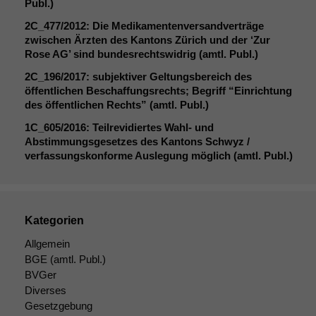
Publ.)
Notwendige
2C_477
/2012: Die Medikamentenversandverträge
Cookies
zwischen Ärzten des Kantons Zürich und der ‘Zur
Diese
Rose
AG
’ sind bundesrechtswidrig (amtl. Publ.)
Cookies sind
2C_196
/2017: subjektiver Geltungsbereich des
nicht
öffentlichen Beschaffungsrechts; Begriff “Einrichtung
optional, es
des öffentlichen Rechts” (amtl. Publ.)
braucht sie,
damit die
1C_605
/2016: Teilrevidiertes Wahl- und
Website
Abstimmungsgesetzes des Kantons Schwyz /
korrekt
verfassungskonforme Auslegung möglich (amtl. Publ.)
angezeigt
werden kann.
Kategorien
Statistiken
Um unsere
Allgemein
Website zu
BGE
(amtl. Publ.)
verbessern,
BVGer
zeichnen
Diverses
wir
Gesetzgebung
anonyme