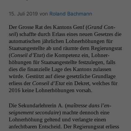
15. Juli 2019
von
Roland Bachmann
Der Grosse Rat des Kan­tons Genf (
Grand Con­
seil
) schaffte durch Erlass eines neuen Geset­zes die
automa­tis­chen jährlichen Lohn­er­höhun­gen für
Staat­sangestellte ab und räumte dem Regierungsrat
(
Con­seil d’E­tat
) die Kom­pe­tenz ein, Lohn­er­
höhun­gen für Staat­sangestellte festzule­gen, falls
dies die finanzielle Lage des Kan­tons zulassen
würde. Gestützt auf diese geset­zliche Grund­lage
erliess der
Con­seil d’E­tat
ein Dekret, welch­es für
2016 keine Lohn­er­höhun­gen vorsah.
Die Sekun­dar­lehrerin A. (
maîtresse dans l’en­
seigne­ment sec­ondaire
) machte den­noch eine
Lohn­er­höhung gel­tend und ver­langte einen
anfecht­baren Entscheid. Der Regierungsrat erliess