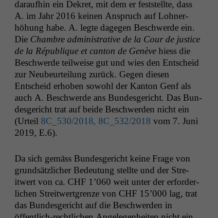
daraufhin ein Dekret, mit dem er fest­stellte, dass
A. im Jahr 2016 keinen Anspruch auf Lohn­er­
höhung habe. A. legte dage­gen Beschw­erde ein.
Die
Cham­bre admin­is­tra­tive de la Cour de jus­tice
de la République et can­ton de Genève
hiess die
Beschw­erde teil­weise gut und wies den Entscheid
zur Neubeurteilung zurück. Gegen diesen
Entscheid erhoben sowohl der Kan­ton Genf als
auch A. Beschw­erde ans Bun­des­gericht. Das Bun­
des­gericht trat auf bei­de Beschw­er­den nicht ein
(Urteil
8C_530
/2018,
8C_532
/2018
vom 7. Juni
2019, E.6).
Da sich gemäss Bun­des­gericht keine Frage von
grund­sät­zlich­er Bedeu­tung stellte und der Stre­
itwert von ca.
CHF
1’060 weit unter der erforder­
lichen Stre­itwert­gren­ze von
CHF
15’000 lag, trat
das Bun­des­gericht auf die Beschw­er­den in
öffentlich-rechtlichen Angele­gen­heit­en nicht ein