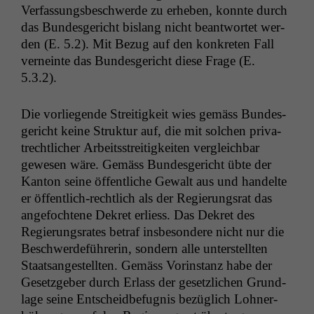
Ver­fas­sungs­beschw­erde zu erheben, kon­nte durch
das Bun­des­gericht bis­lang nicht beant­wortet wer­
den (E. 5.2). Mit Bezug auf den konkreten Fall
verneinte das Bun­des­gericht diese Frage (E.
5.3.2).
Die vor­liegende Stre­it­igkeit wies gemäss Bun­des­
gericht keine Struk­tur auf, die mit solchen pri­va­
trechtlich­er Arbeitsstre­it­igkeit­en ver­gle­ich­bar
gewe­sen wäre. Gemäss Bun­des­gericht übte der
Kan­ton seine öffentliche Gewalt aus und han­delte
er öffentlich-rechtlich als der Regierungsrat das
ange­focht­ene Dekret erliess. Das Dekret des
Regierungsrates betraf ins­beson­dere nicht nur die
Beschw­erde­führerin, son­dern alle unter­stell­ten
Staat­sangestell­ten. Gemäss Vorin­stanz habe der
Geset­zge­ber durch Erlass der geset­zlichen Grund­
lage seine Entschei­d­befug­nis bezüglich Lohn­er­