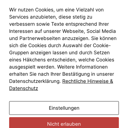
Submissionsrecht
Teilungsklage
Wir nutzen Cookies, um eine Vielzahl von
Venezuela
Services anzubieten, diese stetig zu
VRK
verbessern sowie Texte entsprechend Ihrer
Wiederherstellungsanordnung
Interessen auf unserer Webseite, Social Media
Zivilprozessordnung
und Partnerwebseiten anzuzeigen. Sie können
ZPO
sich die Cookies durch Auswahl der Cookie-
Zustellfiktion
Gruppen anzeigen lassen und durch Setzen
Zuständigkeit
Öffentliches Personalrecht
eines Häkchens entscheiden, welche Cookies
Öffentlichkeitsprinzip
ausgespielt werden. Weitere Informationen
erhalten Sie nach Ihrer Bestätigung in unserer
Datenschutzerklärung.
Rechtliche Hinweise &
Datenschutz
anmelden
Einstellungen
Nicht erlauben