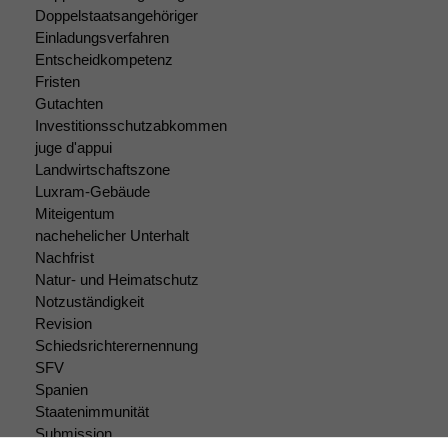
um interne
Doppelstaatsangehöriger
marketingtechnische
Einladungsverfahren
Auswertungen
Entscheidkompetenz
durchführen zu
Fristen
können. Diese helfen
Gutachten
uns, unsere Website
Investitionsschutzabkommen
zu verbessern.
juge d'appui
Landwirtschaftszone
Luxram-Gebäude
Miteigentum
nachehelicher Unterhalt
Nachfrist
Natur- und Heimatschutz
Notzuständigkeit
Revision
Schiedsrichterernennung
SFV
Spanien
Staatenimmunität
Submission