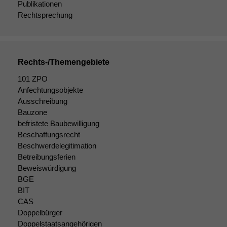
Publikationen
statistische
Rechtsprechung
Daten auf.
Funktionalität
Rechts-/Themengebiete
Einige
Funktionen auf
101 ZPO
dieser Website
Anfechtungsobjekte
sind optional.
Ausschreibung
Wenn Sie
Bauzone
diese Option
befristete Baubewilligung
deaktivieren,
Beschaffungsrecht
kann die
Website nicht
Beschwerdelegitimation
zu 100%
Betreibungsferien
funktionieren.
Beweiswürdigung
BGE
BIT
Marketing
CAS
Wir speichern
Doppelbürger
anonyme Daten ab,
Doppelstaatsangehörigen