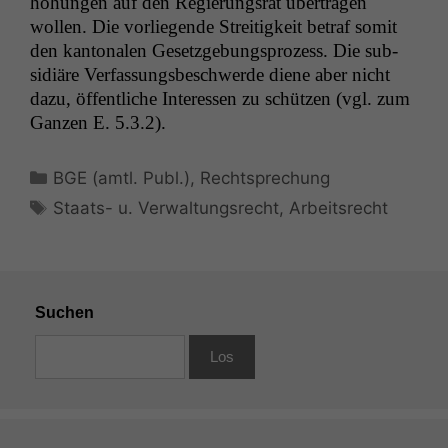
höhun­gen auf den Regierungsrat über­tra­gen
wollen. Die vor­liegende Stre­it­igkeit betraf somit
den kan­tonalen Geset­zge­bung­sprozess. Die sub­
sidiäre Ver­fas­sungs­beschw­erde diene aber nicht
dazu, öffentliche Inter­essen zu schützen (vgl. zum
Ganzen E. 5.3.2).
Kategorien
BGE (amtl. Publ.)
,
Rechtsprechung
Schlagwörter
Staats- u. Verwaltungsrecht
,
Arbeitsrecht
Suchen