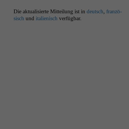
Die aktu­al­isierte Mit­teilung ist in
deutsch
,
franzö­
sisch
und
ital­ienisch
verfügbar.