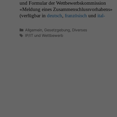
und For­mu­lar der Wet­tbe­werb­skom­mis­sion
«Mel­dung eines Zusam­men­schlussvorhabens»
(ver­füg­bar in
deutsch
,
franzö­sisch
und
ital­
Kategorien
Allgemein
,
Gesetzgebung
,
Diverses
Schlagwörter
IP/IT und Wettbewerb