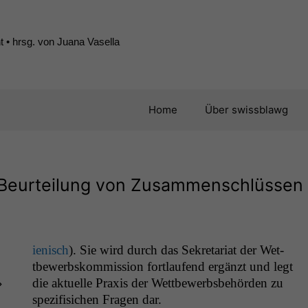
 • hrsg. von Juana Vasella
Home
Über swissblawg
 Beurteilung von Zusammenschlüssen
ienisch
). Sie wird durch das Sekre­tari­at der Wet­
tbe­werb­skom­mis­sion fort­laufend ergänzt und legt
»
die aktuelle Prax­is der Wet­tbe­werb­s­be­hör­den zu
spez­i­fisichen Fra­gen dar.