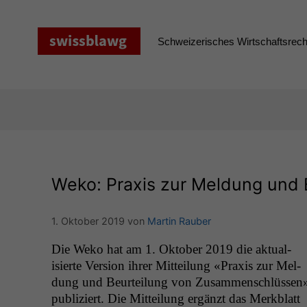
Zum
Inhalt
springen
Schweizerisches Wirtschaftsrecht
Weko: Praxis zur Meldung und
1. Oktober 2019
von
Martin Rauber
Die Weko hat am 1. Okto­ber 2019 die aktu­al­
isierte Ver­sion ihrer Mit­teilung «Prax­is zur Mel­
dung und Beurteilung von Zusam­men­schlüssen
pub­liziert. Die Mit­teilung ergänzt das Merk­blatt