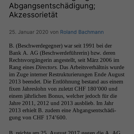
Abgangsentschädigung;
Akzessorietät
25. Januar 2020
von
Roland Bachmann
B. (Beschw­erdegeg­n­er) war seit 1991 bei der
Bank A.
AG
(Beschw­erde­führerin) bzw. deren
Rechtsvorgän­gerin angestellt, seit März 2006 im
Rang eines
Direc­tors.
Das Arbeitsver­hält­nis wurde
im Zuge intern­er Restruk­turierun­gen Ende August
2013 been­det. Die Entlöh­nung bestand aus einem
fix­en Jahres­lohn von zulet­zt
CHF
180’000 und
einem jährlichen Bonus, welch­er jedoch für die
Jahre 2011, 2012 und 2013 aus­blieb. Im Jahr
2013 erhielt B. zudem eine Abgangsentschädi­
gung von
CHF
174’600.
B. reichte am 25. August 2017 gegen die A.
AG