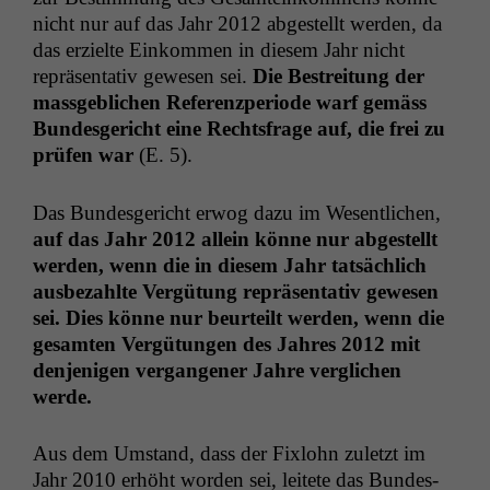
nicht nur auf das Jahr 2012 abgestellt wer­den, da
das erzielte Einkom­men in diesem Jahr nicht
repräsen­ta­tiv gewe­sen sei.
Die Bestre­itung der
mass­ge­blichen Ref­eren­zpe­ri­ode warf gemäss
Bun­des­gericht eine Rechts­frage auf, die frei zu
prüfen war
(E. 5).
Das Bun­des­gericht erwog dazu im Wesentlichen,
auf das Jahr 2012 allein könne nur abgestellt
wer­den, wenn die in diesem Jahr tat­säch­lich
aus­bezahlte Vergü­tung repräsen­ta­tiv gewe­sen
sei. Dies könne nur beurteilt wer­den, wenn die
gesamten Vergü­tun­gen des Jahres 2012 mit
den­jeni­gen ver­gan­gener Jahre ver­glichen
werde.
Aus dem Umstand, dass der Fixlohn zulet­zt im
Jahr 2010 erhöht wor­den sei, leit­ete das Bun­des­