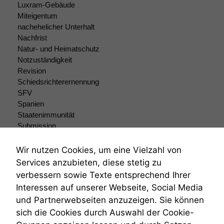
Luxram-Gebäude
Miteigentum
nachehelicher Unterhalt
Nachfrist
Natur- und Heimatschutz
Notzuständigkeit
Revision
Schiedsrichterernennung
SFV
Spanien
Staatenimmunität
Submission
Submissionsrecht
Teilungsklage
Wir nutzen Cookies, um eine Vielzahl von
Venezuela
Services anzubieten, diese stetig zu
VRK
verbessern sowie Texte entsprechend Ihrer
Wiederherstellungsanordnung
Interessen auf unserer Webseite, Social Media
Zivilprozessordnung
und Partnerwebseiten anzuzeigen. Sie können
ZPO
sich die Cookies durch Auswahl der Cookie-
Zustellfiktion