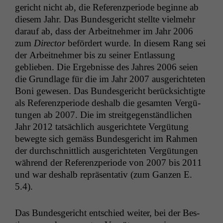
gericht nicht ab, die Ref­eren­zpe­ri­ode beginne ab
diesem Jahr. Das Bun­des­gericht stellte vielmehr
darauf ab, dass der Arbeit­nehmer im Jahr 2006
zum
Direc­tor
befördert wurde. In diesem Rang sei
der Arbeit­nehmer bis zu sein­er Ent­las­sung
geblieben. Die Ergeb­nisse des Jahres 2006 seien
die Grund­lage für die im Jahr 2007 aus­gerichteten
Boni gewe­sen. Das Bun­des­gericht berück­sichtigte
als Ref­eren­zpe­ri­ode deshalb die gesamten Vergü­
tun­gen ab 2007. Die im stre­it­ge­gen­ständlichen
Jahr 2012 tat­säch­lich aus­gerichtete Vergü­tung
bewegte sich gemäss Bun­des­gericht im Rah­men
der durch­schnit­tlich aus­gerichteten Vergü­tun­gen
während der Ref­eren­zpe­ri­ode von 2007 bis 2011
und war deshalb repräsen­ta­tiv (zum Ganzen E.
5.4).
Das Bun­des­gericht entsch­ied weit­er, bei der Bes­