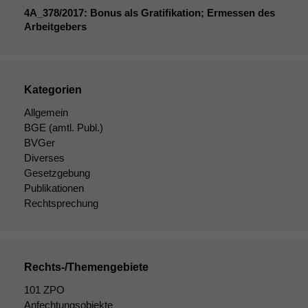
uns, unsere Website
4A_378
/2017: Bonus als Gratifikation; Ermessen des
zu verbessern.
Arbeitgebers
Kategorien
Allgemein
BGE
(amtl. Publ.)
BVGer
Diverses
Gesetzgebung
Publikationen
Rechtsprechung
Rechts-/Themengebiete
101 ZPO
Anfechtungsobjekte