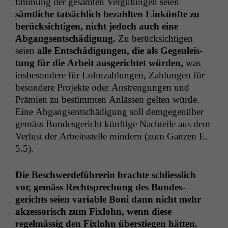
tim­mung der gesamten Vergü­tun­gen seien
sämtliche tat­säch­lich bezahlten Einkün­fte zu
berück­sichti­gen, nicht jedoch auch eine
Abgangsentschädi­gung.
Zu berück­sichti­gen
seien
alle Entschädi­gun­gen, die als Gegen­leis­
tung für die Arbeit aus­gerichtet wür­den,
was
ins­beson­dere für Lohn­zahlun­gen, Zahlun­gen für
beson­dere Pro­jek­te oder Anstren­gun­gen und
Prämien zu bes­timmten Anlässen gel­ten würde.
Eine Abgangsentschädi­gung soll demge­genüber
gemäss Bun­des­gericht kün­ftige Nachteile aus dem
Ver­lust der Arbeitsstelle min­dern (zum Ganzen E.
5.5).
Die Beschw­erde­führerin brachte schliesslich
vor, gemäss Recht­sprechung des Bun­des­
gerichts seien vari­able Boni dann nicht mehr
akzes­sorisch zum Fixlohn, wenn diese
regelmäs­sig den Fixlohn über­stiegen hät­ten.