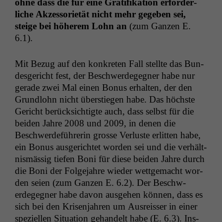
ohne dass die für eine Grat­i­fika­tion erforder­
liche Akzes­sori­etät nicht mehr gegeben sei,
steige bei höherem Lohn an
(zum Ganzen E.
6.1).
Mit Bezug auf den konkreten Fall stellte das Bun­
des­gericht fest, der Beschw­erdegeg­n­er habe nur
ger­ade zwei Mal einen Bonus erhal­ten, der den
Grund­lohn nicht über­stiegen habe. Das höch­ste
Gericht berück­sichtigte auch, dass selb­st für die
bei­den Jahre 2008 und 2009, in denen die
Beschw­erde­führerin grosse Ver­luste erlit­ten habe,
ein Bonus aus­gerichtet wor­den sei und die ver­hält­
nis­mäs­sig tiefen Boni für diese bei­den Jahre durch
die Boni der Fol­ge­jahre wieder wettgemacht wor­
den seien (zum Ganzen E. 6.2). Der Beschw­
erdegeg­n­er habe davon aus­ge­hen kön­nen, dass es
Notwendige
Cookies
sich bei den Krisen­jahren um Aus­reiss­er in ein­er
Diese
speziellen Sit­u­a­tion gehan­delt habe (E. 6.3). Ins­