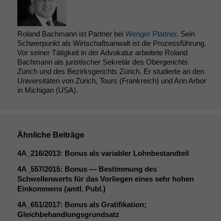
Funktionalität
Einige
Funktionen auf
Roland Bachmann ist Partner bei
Wenger Plattner
. Sein
dieser Website
Schwerpunkt als Wirtschaftsanwalt ist die Prozessführung.
sind optional.
Vor seiner Tätigkeit in der Advokatur arbeitete Roland
Wenn Sie
Bachmann als juristischer Sekretär des Obergerichts
diese Option
Zürich und des Bezirksgerichts Zürich. Er studierte an den
deaktivieren,
Universitäten von Zürich, Tours (Frankreich) und Ann Arbor
kann die
in Michigan (USA).
Website nicht
zu 100%
funktionieren.
Ähnliche Beiträge
Marketing
4A_216
/2013: Bonus als variabler Lohnbestandteil
Wir speichern
4A_557
/2015: Bonus — Bestimmung des
anonyme Daten ab,
Schwellenwerts für das Vorliegen eines sehr hohen
um interne
Einkommens (amtl. Publ.)
marketingtechnische
Auswertungen
4A_651
/2017: Bonus als Gratifikation;
durchführen zu
Gleichbehandlungsgrundsatz
können. Diese helfen