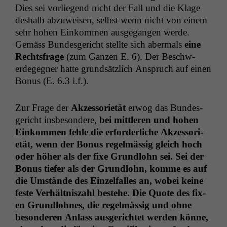
Dies sei vor­liegend nicht der Fall und die Klage
deshalb abzuweisen, selb­st wenn nicht von einem
sehr hohen Einkom­men aus­ge­gan­gen werde.
Gemäss Bun­des­gericht stellte sich aber­mals
eine
Rechts­frage
(zum Ganzen E. 6). Der Beschw­
erdegeg­n­er hat­te grund­sät­zlich Anspruch auf einen
Bonus (E. 6.3 i.f.).
Zur Frage der
Akzes­sori­etät
erwog das Bun­des­
gericht ins­beson­dere,
bei mit­tleren und hohen
Einkom­men fehle die erforder­liche Akzes­sori­
etät, wenn der Bonus regelmäs­sig gle­ich hoch
oder höher als der fixe Grund­lohn sei. Sei der
Bonus tiefer als der Grund­lohn, komme es auf
die Umstände des Einzelfall­es an, wobei keine
feste Ver­hält­niszahl beste­he. Die Quote des fix­
en Grund­lohnes, die regelmäs­sig und ohne
beson­deren Anlass aus­gerichtet wer­den könne,