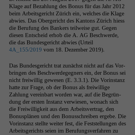
Klage auf Bezahlung des Bonus für das Jahr 2012
beim Arbeits­gericht Zürich ein, welch­es die Klage
abwies. Das Oberg­ericht des Kan­tons Zürich hiess
die Beru­fung des Bankers teil­weise gut. Gegen
diesen Entscheid erhob die A.
AG
Beschw­erde,
die das Bun­des­gericht abwies (Urteil
4A_155
/2019
vom 18. Dezem­ber 2019).
Das Bun­des­gericht trat zunächst nicht auf das Vor­
brin­gen des Beschw­erdegeg­n­ers ein, der Bonus sei
nicht frei­willig gewe­sen (E. 3.3.1). Die Vorin­stanz
hat­te zur Frage, ob der Bonus als frei­willige
Zahlung vere­in­bart wor­den war, auf die Begrün­
dung der ersten Instanz ver­wiesen, wonach sich
die Frei­willigkeit aus dem Arbeitsver­trag, den
Bonus­plä­nen und den Bonuss­chreiben ergebe. Die
Vorin­stanz stellte weit­er fest, die Fest­stel­lun­gen des
Arbeits­gerichts seien im Beru­fungsver­fahren zu