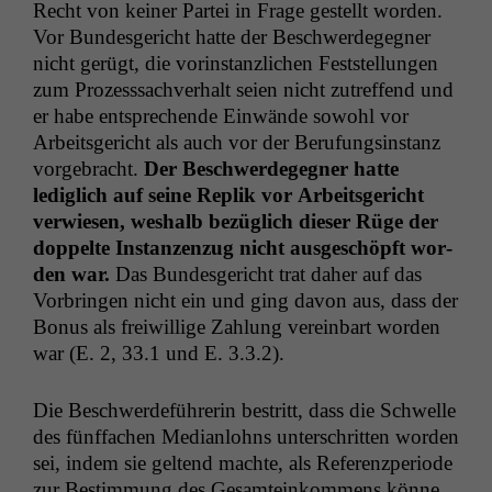
Recht von kein­er Partei in Frage gestellt wor­den.
Vor Bun­des­gericht hat­te der Beschw­erdegeg­n­er
nicht gerügt, die vorin­stan­zlichen Fest­stel­lun­gen
zum Prozess­sachver­halt seien nicht zutr­e­f­fend und
er habe entsprechende Ein­wände sowohl vor
Arbeits­gericht als auch vor der Beru­fungsin­stanz
vorge­bracht.
Der Beschw­erdegeg­n­er hat­te
lediglich auf seine Rep­lik vor Arbeits­gericht
ver­wiesen, weshalb bezüglich dieser Rüge der
dop­pelte Instanzen­zug nicht aus­geschöpft wor­
den war.
Das Bun­des­gericht trat daher auf das
Vor­brin­gen nicht ein und ging davon aus, dass der
Bonus als frei­willige Zahlung vere­in­bart wor­den
war (E. 2, 33.1 und E. 3.3.2).
Die Beschw­erde­führerin bestritt, dass die Schwelle
des fünf­fachen Medi­an­lohns unter­schrit­ten wor­den
sei, indem sie gel­tend machte, als Ref­eren­zpe­ri­ode
zur Bes­tim­mung des Gesamteinkom­mens könne