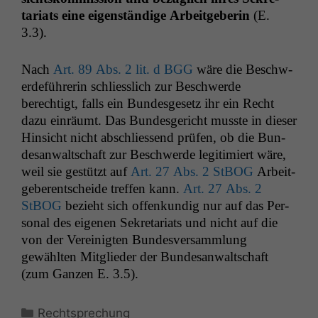
tari­ats eine eigen­ständi­ge Arbeit­ge­berin
(E.
3.3).
Nach
Art. 89 Abs. 2 lit. d
BGG
wäre die Beschw­
erde­führerin schliesslich zur Beschw­erde
berechtigt, falls ein Bun­des­ge­setz ihr ein Recht
dazu ein­räumt. Das Bun­des­gericht musste in dieser
Hin­sicht nicht abschliessend prüfen, ob die Bun­
de­san­waltschaft zur Beschw­erde legit­imiert wäre,
weil sie gestützt auf
Art. 27 Abs. 2 StBOG
Arbeit­
ge­ber­entschei­de tre­f­fen kann.
Art. 27 Abs. 2
StBOG
bezieht sich offenkundig nur auf das Per­
son­al des eige­nen Sekre­tari­ats und nicht auf die
von der Vere­inigten Bun­desver­samm­lung
gewählten Mit­glieder der Bun­de­san­waltschaft
(zum Ganzen E. 3.5).
Kategorien
Rechtsprechung