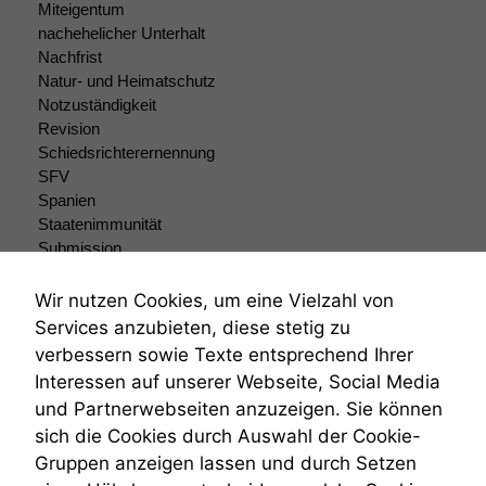
funktionieren.
Miteigentum
nachehelicher Unterhalt
Nachfrist
Marketing
Natur- und Heimatschutz
Wir speichern
Notzuständigkeit
anonyme Daten ab,
Revision
um interne
Schiedsrichterernennung
marketingtechnische
SFV
Auswertungen
Spanien
durchführen zu
Staatenimmunität
können. Diese helfen
Submission
uns, unsere Website
zu verbessern.
Submissionsrecht
Teilungsklage
Wir nutzen Cookies, um eine Vielzahl von
Venezuela
Services anzubieten, diese stetig zu
VRK
verbessern sowie Texte entsprechend Ihrer
Wiederherstellungsanordnung
Interessen auf unserer Webseite, Social Media
Zivilprozessordnung
und Partnerwebseiten anzuzeigen. Sie können
ZPO
sich die Cookies durch Auswahl der Cookie-
Zustellfiktion
Gruppen anzeigen lassen und durch Setzen
Zuständigkeit