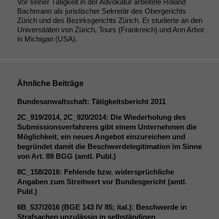
Vor seiner Tätigkeit in der Advokatur arbeitete Roland
Bachmann als juristischer Sekretär des Obergerichts
Zürich und des Bezirksgerichts Zürich. Er studierte an den
Universitäten von Zürich, Tours (Frankreich) und Ann Arbor
in Michigan (USA).
Ähnliche Beiträge
Bundesanwaltschaft: Tätigkeitsbericht 2011
2C_919
/2014,
2C_920
/2014: Die Wiederholung des
Submissionsverfahrens gibt einem Unternehmen die
Möglichkeit, ein neues Angebot einzureichen und
begründet damit die Beschwerdelegitimation im Sinne
von Art. 89
BGG
(amtl. Publ.)
8C_158
/2016: Fehlende bzw. widersprüchliche
Angaben zum Streitwert vor Bundesgericht (amtl.
Publ.)
6B_537
/2016 (
BGE
143
IV
85; ital.): Beschwerde in
Strafsachen unzulässig in selbständigen