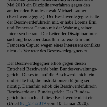
Mai 2019 ein Diszi­pli­narver­fahren gegen den
amtieren­den Bun­de­san­walt Michael Lauber
(Beschw­erdegeg­n­er). Der Beschw­erdegeg­n­er teilte
der Beschw­erde­führerin mit, er habe Lorenz Erni
und Francesca Caputo mit der Wahrung sein­er
Inter­essen betraut. Der Leit­er der Diszi­pli­narun­ter­
suchung liess aber daraufhin Lorenz Erni und
Francesca Caputo wegen eines Inter­essen­skon­flik­ts
nicht als Vertreter des Beschw­erdegeg­n­ers zu.
Der Beschw­erdegeg­n­er erhob gegen diesen
Entscheid Beschw­erde beim Bun­desver­wal­tungs­
gericht. Dieses trat auf die Beschw­erde nicht ein
und stellte fest, die Instruk­tionsver­fü­gung sei
nichtig. Daraufhin erhob die Beschw­erde­führerin
Beschw­erde ans Bun­des­gericht. Das Bun­des­
gericht trat auch auf diese Beschw­erde nicht ein
(Urteil
8C_551
/2019
vom 10. Jan­u­ar 2020).