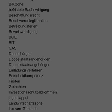
Bauzone
Um unsere
befristete Baubewilligung
Website zu
verbessern,
Beschaffungsrecht
zeichnen
Beschwerdelegitimation
wir
Betreibungsferien
anonyme
Beweiswürdigung
statistische
BGE
Daten auf.
BIT
CAS
Doppelbürger
Funktionalität
Doppelstaatsangehörigen
Einige
Doppelstaatsangehöriger
Funktionen auf
Einladungsverfahren
dieser Website
Entscheidkompetenz
sind optional.
Fristen
Wenn Sie
Gutachten
diese Option
deaktivieren,
Investitionsschutzabkommen
kann die
juge d'appui
Website nicht
Landwirtschaftszone
zu 100%
Luxram-Gebäude