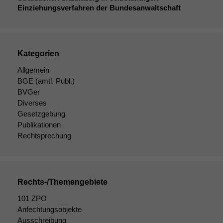
Einziehungsverfahren der Bundesanwaltschaft
Kategorien
Allgemein
Notwendige
BGE
(amtl. Publ.)
Cookies
BVGer
Diese
Diverses
Cookies sind
Gesetzgebung
nicht
Publikationen
optional, es
Rechtsprechung
braucht sie,
damit die
Website
korrekt
angezeigt
Rechts-/Themengebiete
werden kann.
101 ZPO
Anfechtungsobjekte
Ausschreibung
Statistiken