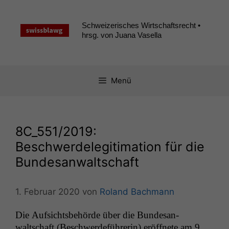
Zum
Inhalt
Schweizerisches Wirtschaftsrecht •
springen
hrsg. von Juana Vasella
Menü
8C_551
/2019:
Beschwerdelegitimation für die
Bundesanwaltschaft
1. Februar 2020
von
Roland Bachmann
Die Auf­sichts­be­hörde über die Bun­de­san­
waltschaft (Beschw­erde­führerin) eröffnete am 9.