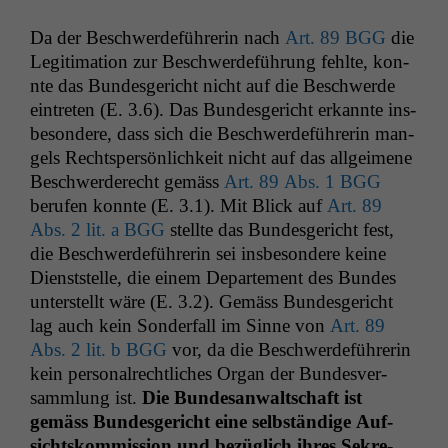
Da der Beschw­erde­führerin nach
Art. 89
BGG
die
Legit­i­ma­tion zur Beschw­erde­führung fehlte, kon­
nte das Bun­des­gericht nicht auf die Beschw­erde
ein­treten (E. 3.6). Das Bun­des­gericht erkan­nte ins­
beson­dere, dass sich die Beschw­erde­führerin man­
gels Rechtsper­sön­lichkeit nicht auf das all­geimene
Beschw­erderecht gemäss
Art. 89 Abs. 1
BGG
berufen kon­nte (E. 3.1). Mit Blick auf
Art. 89
Abs. 2 lit. a
BGG
stellte das Bun­des­gericht fest,
die Beschw­erde­führerin sei ins­beson­dere keine
Dien­st­stelle, die einem Departe­ment des Bun­des
unter­stellt wäre (E. 3.2). Gemäss Bun­des­gericht
lag auch kein Son­der­fall im Sinne von
Art. 89
Abs. 2 lit. b
BGG
vor, da die Beschw­erde­führerin
kein per­son­al­rechtlich­es Organ der Bun­desver­
samm­lung ist.
Die
Bun­de­san­waltschaft ist
gemäss Bun­des­gericht eine selb­ständi­ge Auf­
sicht­skom­mis­sion und bezüglich ihres Sekre­