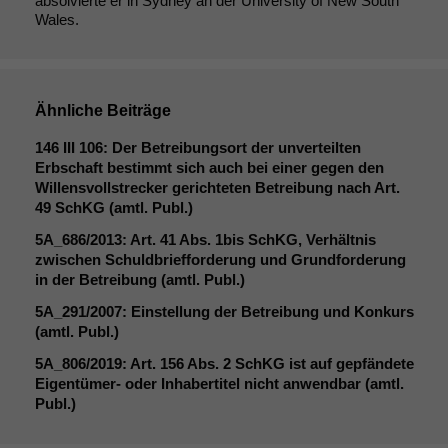
absolvierte er in Sydney an der University of New South
optional, es
Wales.
braucht sie,
damit die
Website
korrekt
angezeigt
Ähnliche Beiträge
werden kann.
146
III
106: Der Betreibungsort der unverteilten
Erbschaft bestimmt sich auch bei einer gegen den
Willensvollstrecker gerichteten Betreibung nach Art.
Statistiken
49 SchKG (amtl. Publ.)
Um unsere
Website zu
5A_686
/2013: Art. 41 Abs. 1bis SchKG, Verhältnis
verbessern,
zwischen Schuldbriefforderung und Grundforderung
zeichnen
in der Betreibung (amtl. Publ.)
wir
5A_291
/2007: Einstellung der Betreibung und Konkurs
anonyme
(amtl. Publ.)
statistische
Daten auf.
5A_806
/2019: Art. 156 Abs. 2 SchKG ist auf gepfändete
Eigentümer- oder Inhabertitel nicht anwendbar (amtl.
Publ.)
Funktionalität
Einige