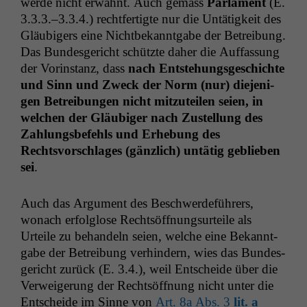
werde nicht erwäh­nt. Auch gemäss
Par­la­ment
(E.
3.3.3.–3.3.4.) recht­fer­tigte nur die Untätigkeit des
Gläu­bigers eine Nicht­bekan­nt­gabe der Betrei­bung.
Das Bun­des­gericht schützte daher die Auf­fas­sung
der Vorin­stanz, dass
nach Entste­hungs­geschichte
und Sinn und Zweck der Norm (nur) diejeni­
gen Betrei­bun­gen nicht mitzuteilen seien, in
welchen der Gläu­biger nach Zustel­lung des
Zahlungs­be­fehls und Erhe­bung des
Rechtsvorschlages (gän­zlich) untätig geblieben
sei
.
Auch das Argu­ment des Beschw­erde­führers,
wonach erfol­glose Recht­söff­nung­surteile als
Urteile zu behan­deln seien, welche eine Bekan­nt­
gabe der Betrei­bung ver­hin­dern, wies das Bun­des­
gericht zurück (E. 3.4.), weil Entschei­de über die
Ver­weigerung der Recht­söff­nung nicht unter die
Entschei­de im Sinne von
Art. 8a Abs. 3
lit. a