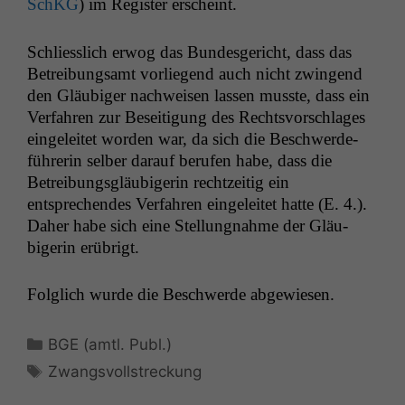
SchKG
) im Reg­is­ter erscheint.
Schliesslich erwog das Bun­des­gericht, dass das
Betrei­bungsamt vor­liegend auch nicht zwin­gend
den Gläu­biger nach­weisen lassen musste, dass ein
Ver­fahren zur Besei­t­i­gung des Rechtsvorschlages
ein­geleit­et wor­den war, da sich die Beschw­erde­
führerin sel­ber darauf berufen habe, dass die
Betrei­bungs­gläu­bigerin rechtzeit­ig ein
entsprechen­des Ver­fahren ein­geleit­et hat­te (E. 4.).
Daher habe sich eine Stel­lung­nahme der Gläu­
bigerin erübrigt.
Fol­glich wurde die Beschw­erde abgewiesen.
Kategorien
BGE (amtl. Publ.)
Schlagwörter
Zwangsvollstreckung