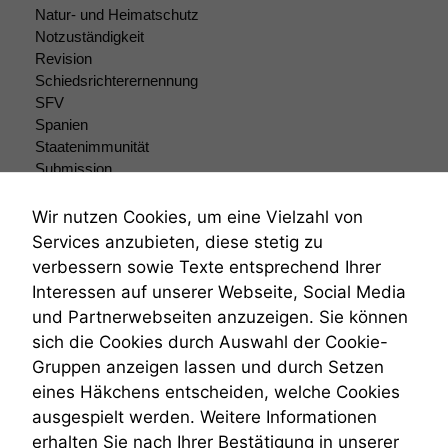
Natur- und Heimatschutz
Notzuständigkeit
Revision
Schiedsrichterernennung
SFV
Spanien
Staatenimmunität
Submission
Submissionsrecht
Teilungsklage
Wir nutzen Cookies, um eine Vielzahl von
Venezuela
Services anzubieten, diese stetig zu
VRK
verbessern sowie Texte entsprechend Ihrer
Wiederherstellungsanordnung
Interessen auf unserer Webseite, Social Media
Zivilprozessordnung
und Partnerwebseiten anzuzeigen. Sie können
ZPO
sich die Cookies durch Auswahl der Cookie-
Zustellfiktion
Gruppen anzeigen lassen und durch Setzen
Zuständigkeit
Öffentliches Personalrecht
eines Häkchens entscheiden, welche Cookies
Öffentlichkeitsprinzip
ausgespielt werden. Weitere Informationen
erhalten Sie nach Ihrer Bestätigung in unserer