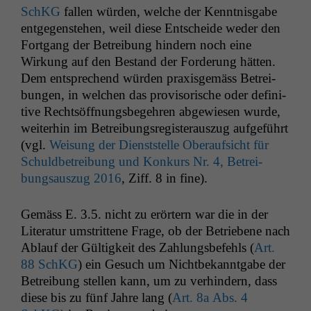
SchKG
fall­en wür­den, welche der Ken­nt­nis­gabe
ent­ge­gen­ste­hen, weil diese Entschei­de wed­er den
Fort­gang der Betrei­bung hin­dern noch eine
Wirkung auf den Bestand der Forderung hät­ten.
Dem entsprechend wür­den prax­is­gemäss Betrei­
bun­gen, in welchen das pro­vi­sorische oder defin­i­
tive Recht­söff­nungs­begehren abgewiesen wurde,
weit­er­hin im Betrei­bungsreg­is­ter­auszug aufge­führt
(vgl.
Weisung der Dien­st­stelle Ober­auf­sicht für
Schuld­be­trei­bung und Konkurs Nr. 4, Betrei­
bungsauszug 2016
, Ziff. 8 in fine).
Gemäss E. 3.5. nicht zu erörtern war die in der
Lit­er­atur umstrit­tene Frage, ob der Betriebene nach
Ablauf der Gültigkeit des Zahlungs­be­fehls (
Art.
88 SchKG
) ein Gesuch um Nicht­bekan­nt­gabe der
Betrei­bung stellen kann, um zu ver­hin­dern, dass
diese bis zu fünf Jahre lang (
Art. 8a Abs. 4