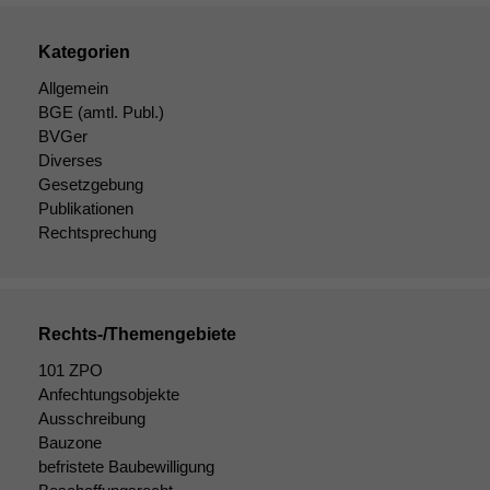
Funktionen auf
dieser Website
Kategorien
sind optional.
Wenn Sie
Allgemein
diese Option
BGE
(amtl. Publ.)
deaktivieren,
BVGer
kann die
Diverses
Website nicht
Gesetzgebung
zu 100%
Publikationen
funktionieren.
Rechtsprechung
Marketing
Wir speichern
anonyme Daten ab,
Rechts-/Themengebiete
um interne
101 ZPO
marketingtechnische
Anfechtungsobjekte
Auswertungen
Ausschreibung
durchführen zu
können. Diese helfen
Bauzone
uns, unsere Website
befristete Baubewilligung
zu verbessern.