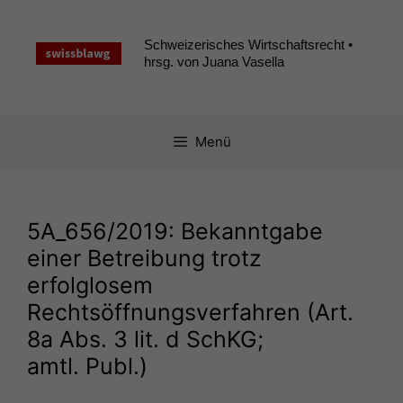
Zum
Inhalt
Schweizerisches Wirtschaftsrecht •
springen
hrsg. von Juana Vasella
Menü
5A_656
/2019: Bekanntgabe
einer Betreibung trotz
erfolglosem
Rechtsöffnungsverfahren (Art.
8a Abs. 3 lit. d SchKG;
amtl. Publ.)