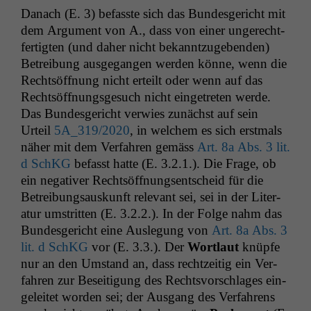
Danach (E. 3) befasste sich das Bun­des­gericht mit
dem Argu­ment von A., dass von ein­er ungerecht­
fer­tigten (und daher nicht bekan­ntzugeben­den)
Betrei­bung aus­ge­gan­gen wer­den könne, wenn die
Recht­söff­nung nicht erteilt oder wenn auf das
Recht­söff­nungs­ge­such nicht einge­treten werde.
Das Bun­des­gericht ver­wies zunächst auf sein
Urteil
5A_319
/2020
, in welchem es sich erst­mals
näher mit dem Ver­fahren gemäss
Art. 8a Abs. 3 lit.
d SchKG
befasst hat­te (E. 3.2.1.). Die Frage, ob
ein neg­a­tiv­er Recht­söff­nungsentscheid für die
Betrei­bungsauskun­ft rel­e­vant sei, sei in der Lit­er­
atur umstrit­ten (E. 3.2.2.). In der Folge nahm das
Bun­des­gericht eine Ausle­gung von
Art. 8a Abs. 3
lit. d SchKG
vor (E. 3.3.). Der
Wort­laut
knüpfe
nur an den Umstand an, dass rechtzeit­ig ein Ver­
fahren zur Besei­t­i­gung des Rechtsvorschlages ein­
geleit­et wor­den sei; der Aus­gang des Ver­fahrens