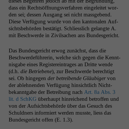
dieses Begehren jedoch ab mit der Begrün­dung,
dass ein Recht­söff­nungsver­fahren ein­geleit­et wor­
den sei; dessen Aus­gang sei nicht mass­gebend.
Diese Ver­fü­gung wurde von den kan­tonalen Auf­
sichts­be­hör­den bestätigt. Schliesslich gelangte A.
mit Beschw­erde in Zivil­sachen ans Bundesgericht.
Das Bun­des­gericht erwog zunächst, dass die
Beschw­erde­führerin, welche sich gegen die Ken­nt­
nis­gabe eines Reg­is­tere­in­trages an Dritte wende
(d.h.
die Betriebene
), zur Beschw­erde berechtigt
sei. Ob hinge­gen
der betreibende Gläu­biger
von
der ablehnen­den Ver­fü­gung hin­sichtlich Nicht­
bekan­nt­gabe der Betrei­bung nach
Art. 8a Abs. 3
lit. d SchKG
über­haupt hin­re­ichend betrof­fen und
von der Auf­sichts­be­hörde über das Gesuch des
Schuld­ners informiert wer­den musste, liess das
Bun­des­gericht offen (E. 1.3).