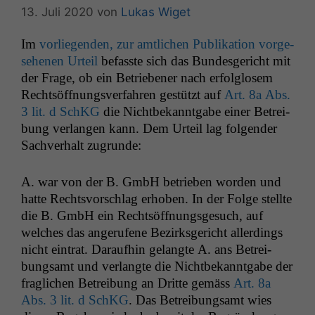
13. Juli 2020
von
Lukas Wiget
Im
vor­liegen­den, zur amtlichen Pub­lika­tion vorge­
se­henen Urteil
befasste sich das Bun­des­gericht mit
der Frage, ob ein Betrieben­er nach erfol­glosem
Recht­söff­nungsver­fahren gestützt auf
Art. 8a Abs.
3 lit. d SchKG
die Nicht­bekan­nt­gabe ein­er Betrei­
bung ver­lan­gen kann. Dem Urteil lag fol­gen­der
Sachver­halt zugrunde:
A. war von der B. GmbH betrieben wor­den und
hat­te Rechtsvorschlag erhoben. In der Folge stellte
die B. GmbH ein Recht­söff­nungs­ge­such, auf
welch­es das angerufene Bezirks­gericht allerd­ings
nicht ein­trat. Daraufhin gelangte A. ans Betrei­
bungsamt und ver­langte die Nicht­bekan­nt­gabe der
fraglichen Betrei­bung an Dritte gemäss
Art. 8a
Abs. 3 lit. d SchKG
. Das Betrei­bungsamt wies