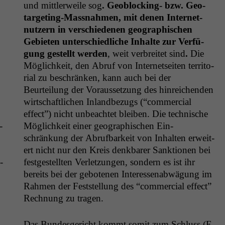
und mit­tler­weile sog
. Geoblock­ing- bzw. Geo­
tar­get­ing-Mass­nah­men, mit denen Inter­net­
nutzern in ver­schiede­nen geo­graphis­chen
Gebi­eten unter­schiedliche Inhalte zur Ver­fü­
gung gestellt wer­den
, weit ver­bre­it­et sind
.
Die
Möglichkeit, den Abruf von Inter­net­seit­en ter­ri­to­
r­i­al zu beschränken, kann auch bei der
Beurteilung der Voraus­set­zung des hin­re­ichen­den
wirtschaftlichen Inland­bezugs (“com­mer­cial
effect”) nicht unbeachtet bleiben. Die tech­nis­che
­
Möglichkeit ein­er geo­graphis­chen Ein­
schränkung der Abruf­barkeit von Inhal­ten erweit­
ert nicht nur den Kreis denkbar­er Sank­tio­nen bei
­
fest­gestell­ten Ver­let­zun­gen, son­dern es ist ihr
bere­its bei der gebote­nen Inter­essen­ab­wä­gung im
Rah­men der Fest­stel­lung des “com­mer­cial effect”
Rech­nung zu tragen.
Das Bun­des­gericht kommt somit zum Schluss (E.