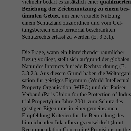
vielmehr bedarf es zusät­zlich ein­er
qual­i­fizierten
Beziehung der Zeichen­nutzung zu einem bes­
timmten Gebi­et
, um eine virtuelle Nutzung
einem Schut­z­land zuzuord­nen und vom Gel­
tungs­bere­ich eines ter­ri­to­r­i­al beschränk­ten
Schutzrechts erfasst zu wer­den (E. 3.3.1).
Die Frage, wann ein hin­re­ichen­der räum­lich­er
Bezug vor­liegt, stellt sich auf­grund der glob­alen
Natur des Inter­nets für jede Recht­sor­d­nung (E.
3.3.2.). Aus diesem Grund haben die Wel­tor­gan­i
sa­tion für geistiges Eigen­tum (World Intel­lec­tu­al
Prop­er­ty Organ­i­sa­tion,
WIPO
) und der Paris­er
Ver­band (Paris Union for the Pro­tec­tion of Indus
tri­al Prop­er­ty) im Jahre 2001 zum Schutz des
geisti­gen Eigen­tums in ein­er gemein­samen
Empfehlung Kri­te­rien für die Beurteilung des
hin­re­ichen­den Inland­bezugs entwick­elt (Joint
Rec­om­men­da­tion Con­cern­ing Pro­vi­sions on the