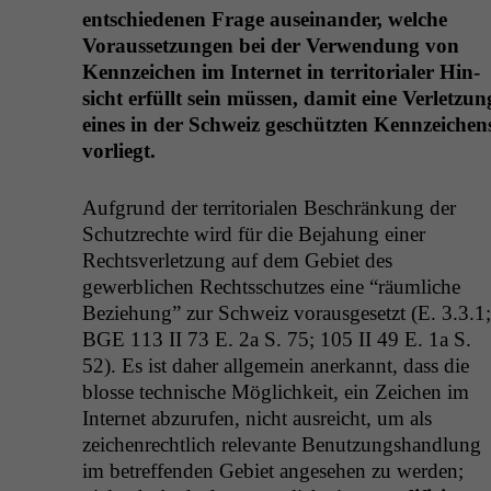
entsch­iede­nen Frage auseinan­der, welche
Voraus­set­zun­gen bei der Ver­wen­dung von
Kennze­ichen im Inter­net in ter­ri­to­ri­aler Hin­
sicht erfüllt sein müssen, damit eine Ver­let­zun
eines in der Schweiz geschützten Kennze­ichen
vorliegt.
Auf­grund der ter­ri­to­ri­alen Beschränkung der
Schutzrechte wird für die Bejahung ein­er
Rechtsver­let­zung auf dem Gebi­et des
gewerblichen Rechtss­chutzes eine “räum­liche
Beziehung” zur Schweiz voraus­ge­set­zt (E. 3.3.1;
BGE
113
II
73 E. 2a S. 75; 105
II
49 E. 1a S.
52). Es ist daher all­ge­mein anerkan­nt, dass die
blosse tech­nis­che Möglichkeit, ein Zeichen im
Inter­net abzu­rufen, nicht aus­re­icht, um als
zeichen­rechtlich rel­e­vante Benutzung­shand­lung
im betr­e­f­fend­en Gebi­et ange­se­hen zu wer­den;