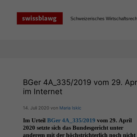
Zum
Inhalt
springen
Schweizerisches Wirtschaftsrecht
BGer
4A_335
/2019 vom 29. Ap
im Internet
14. Juli 2020
von
Maria Iskic
Im Urteil
BGer
4A_335
/2019
vom 29. April
2020 set­zte sich das Bun­des­gericht unter
anderem mit der höch­strichter­lich noch nicht