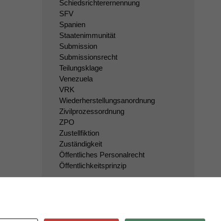
Schiedsrichterernennung
SFV
Spanien
Staatenimmunität
Submission
Submissionsrecht
Teilungsklage
Venezuela
VRK
Wiederherstellungsanordnung
Zivilprozessordnung
ZPO
Zustellfiktion
Zuständigkeit
Öffentliches Personalrecht
Öffentlichkeitsprinzip