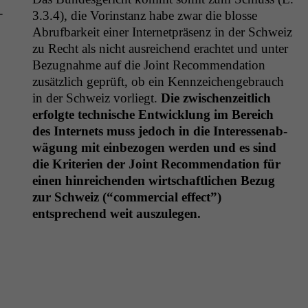
­
3.3.4), die Vorin­stanz habe zwar die blosse
Abruf­barkeit ein­er Inter­net­präsenz in der Schweiz
zu Recht als nicht aus­re­ichend erachtet und unter
Bezug­nahme auf die Joint Rec­om­men­da­tion
zusät­zlich geprüft, ob ein Kennze­ichenge­brauch
in der Schweiz vor­liegt.
Die zwis­chen­zeitlich
erfol­gte tech­nis­che Entwick­lung im Bere­ich
des Inter­nets muss jedoch in die Inter­essen­ab­
wä­gung mit ein­be­zo­gen wer­den und es sind
die Kri­te­rien der Joint Rec­om­men­da­tion für
einen hin­re­ichen­den wirtschaftlichen Bezug
zur Schweiz (“com­mer­cial effect”)
entsprechend weit auszulegen.