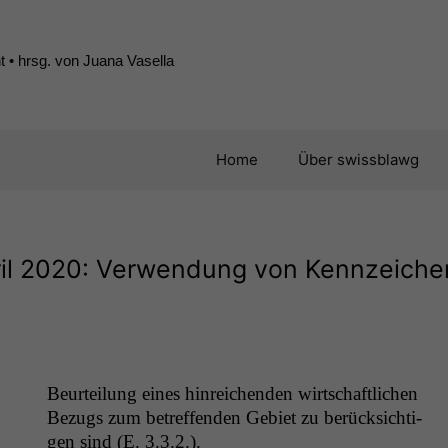
 • hrsg. von Juana Vasella
Home
Über swissblawg
ril 2020: Verwendung von Kennzeiche
Beurteilung eines hin­re­ichen­den wirtschaftlichen
Bezugs zum betr­e­f­fend­en Gebi­et zu berück­sichti­
gen sind (E. 3.3.2.).