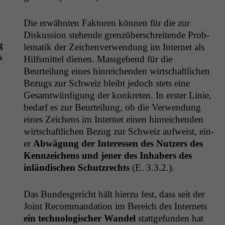
Die erwäh­n­ten Fak­toren kön­nen für die zur
Diskus­sion ste­hende gren­züber­schre­i­t­ende Prob­
g
lematik der Zeichen­ver­wen­dung im Inter­net als
s
Hil­f­s­mit­tel dienen. Mass­gebend für die
Beurteilung eines hin­re­ichen­den wirtschaftlichen
Bezugs zur Schweiz bleibt jedoch stets eine
Gesamtwürdi­gung der konkreten. In erster Lin­ie,
bedarf es zur Beurteilung, ob die Ver­wen­dung
eines Zeichens im Inter­net einen hin­re­ichen­den
wirtschaftlichen Bezug zur Schweiz aufweist, ein­
er
Abwä­gung der Inter­essen des Nutzers des
Kennze­ichens und jen­er des Inhab­ers des
inländis­chen Schutzrechts
(E. 3.3.2.).
Das Bun­des­gericht hält hierzu fest, dass seit der
Joint Recom­man­da­tion im Bere­ich des Inter­nets
ein tech­nol­o­gis­ch­er Wan­del
stattge­fun­den hat