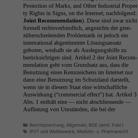
Pro­tec­tion of Marks, and Oth­er Indus­tri­al Prop­er
ty Rights in Signs, on the Inter­net; nach­fol­gend:
Joint Rec­om­men­da­tion
). Diese sind zwar nicht
formell rechtsverbindlich, angesichts der gren­
züber­schre­i­t­en­den Prob­lematik ist jedoch ein
inter­na­tion­al abges­timmter Lösungsansatz
geboten, weshalb sie als Ausle­gung­shil­fe zu
berück­sichti­gen sind. Artikel 2 der Joint Rec­om­
men­da­tion geht vom Grund­satz aus, dass die
Benutzung eines Kennze­ichens im Inter­net nur
dann eine Benutzung im Schut­z­land darstellt,
wenn sie in diesem Staat eine wirtschaftliche
Auswirkung (“com­mer­cial effect”) hat. Artikel 3
Abs. 1 enthält eine — nicht abschliessende —
Auflis­tung von Umstän­den, die bei der
Kategorien
Rechtsprechung
,
Allgemein
,
BGE (amtl. Publ.)
Schlagwörter
IP/IT und Wettbewerb
,
Medizin- u. Pharmarecht