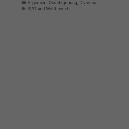
Kategorien
Allgemein
,
Gesetzgebung
,
Diverses
Schlagwörter
IP/IT und Wettbewerb