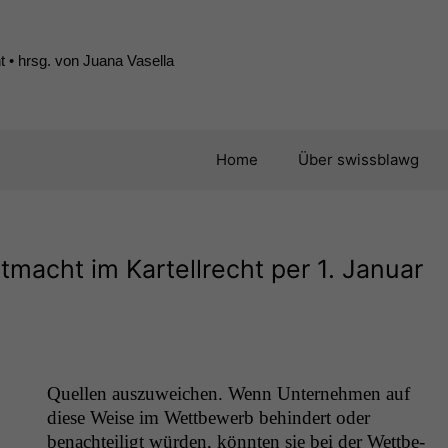
 • hrsg. von Juana Vasella
Home
Über swissblawg
tmacht im Kartellrecht per 1. Januar
Quellen auszuwe­ichen. Wenn Unternehmen auf
diese Weise im Wet­tbe­werb behin­dert oder
benachteiligt wür­den, kön­nten sie bei der Wet­tbe­