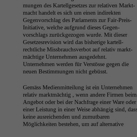
mungen des Kartellge­set­zes zur rel­a­tiv­en Mark­t­
macht han­delt es sich um einen indi­rek­ten
Gegen­vorschlag des Par­la­ments zur Fair-Preis-
Ini­tia­tive, welche auf­grund dieses Gegen­
vorschlags zurück­ge­zo­gen wurde. Mit dieser
Geset­zes­re­vi­sion wird das bish­erige kartell­
rechtliche Miss­brauchsver­bot auf rel­a­tiv mark­t­
mächtige Unternehmen aus­gedehnt.
Unternehmen wer­den für Ver­stösse gegen die
neuen Bes­tim­mungen nicht gebüsst.
Gemäss Medi­en­mit­teilung ist ein Unternehmen
rel­a­tiv mark­t­mächtig , wenn andere Fir­men beim
Ange­bot oder bei der Nach­frage ein­er Ware oder
ein­er Leis­tung in ein­er Weise abhängig sind, das
keine aus­re­ichen­den und zumut­baren
Möglichkeit­en beste­hen, um auf alter­na­tive