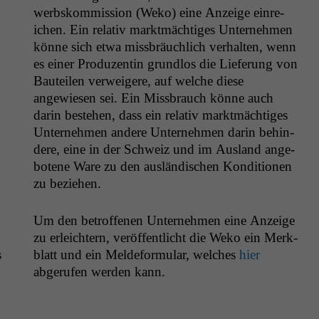
werb­skom­mis­sion (Weko) eine Anzeige ein­re­
ichen. Ein rel­a­tiv mark­t­mächtiges Unternehmen
könne sich etwa miss­bräuch­lich ver­hal­ten, wenn
es ein­er Pro­duzentin grund­los die Liefer­ung von
Bauteilen ver­weigere, auf welche diese
angewiesen sei. Ein Miss­brauch könne auch
darin beste­hen, dass ein rel­a­tiv mark­t­mächtiges
Unternehmen andere Unternehmen darin behin­
dere, eine in der Schweiz und im Aus­land ange­
botene Ware zu den aus­ländis­chen Kon­di­tio­nen
zu beziehen.
Um den betrof­fe­nen Unternehmen eine Anzeige
zu erle­ichtern, veröf­fentlicht die Weko ein Merk­
s
blatt und ein Melde­for­mu­lar, welch­es
hier
abgerufen wer­den kann.