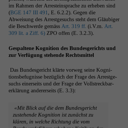
im Rah­men der Arrestein­sprache zu erheben sind
(
BGE
147
III
491
, E. 6.2.2). Gegen die
Abweisung des Arrest­ge­suchs ste­ht dem Gläu­biger
die Beschw­erde gemäss
Art. 319 ff.
(i.V.m.
Art.
309 lit. a Ziff. 6)
ZPO
offen (E. 3.2.3).
Ges­pal­tene Kog­ni­tion des Bun­des­gerichts und
zur Ver­fü­gung ste­hende Rechtsmittel
Das Bun­des­gericht klärte vor­weg seine Kog­ni­
tions­befug­nisse bezüglich der Frage des Arrest­ge­
suchs ein­er­seits und der Frage der Voll­streck­bar­
erk­lärung ander­er­seits (E. 3.3):
«Mit Blick auf die dem Bun­des­gericht
zuste­hende Kog­ni­tion ist zunächst zu
klären, in welche Rich­tung die vom