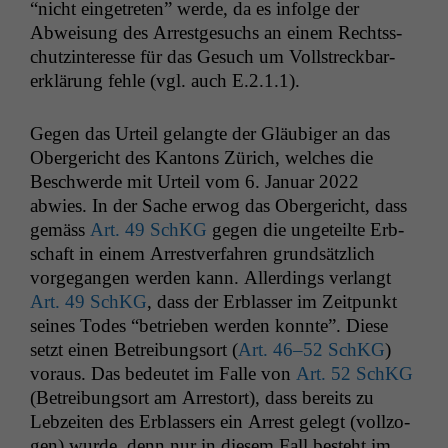
“nicht einge­treten” werde, da es infolge der
Abweisung des Arrest­ge­suchs an einem Rechtss­
chutz­in­ter­esse für das Gesuch um Voll­streck­bar­
erk­lärung fehle (vgl. auch E.2.1.1).
Gegen das Urteil gelangte der Gläu­biger an das
Oberg­ericht des Kan­tons Zürich, welch­es die
Beschw­erde mit Urteil vom 6. Jan­u­ar 2022
abwies. In der Sache erwog das Oberg­ericht, dass
gemäss
Art. 49 SchKG
gegen die ungeteilte Erb­
schaft in einem Arrestver­fahren grund­sät­zlich
vorge­gan­gen wer­den kann. Allerd­ings ver­langt
Art. 49 SchKG
, dass der Erblass­er im Zeit­punkt
seines Todes “betrieben wer­den kon­nte”. Diese
set­zt einen Betrei­bung­sort (
Art. 46–52 SchKG
)
voraus. Das bedeutet im Falle von
Art. 52 SchKG
(Betrei­bung­sort am Arrestort), dass bere­its zu
Lebzeit­en des Erblassers ein Arrest gelegt (vol­l­zo­
gen) wurde, denn nur in diesem Fall beste­ht im