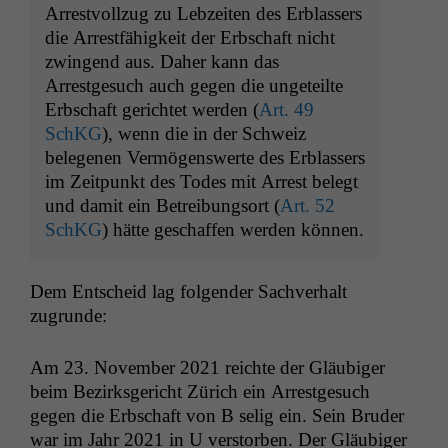
Arrestvollzug zu Lebzeiten des Erblassers
die Arrestfähigkeit der Erbschaft nicht
zwingend aus. Daher kann das
Arrestgesuch auch gegen die ungeteilte
Erbschaft gerichtet werden (
Art. 49
SchKG
), wenn die in der Schweiz
belegenen Vermögenswerte des Erblassers
im Zeitpunkt des Todes mit Arrest belegt
und damit ein Betreibungsort (
Art. 52
SchKG
) hätte geschaffen werden können.
Dem Entscheid lag fol­gen­der Sachver­halt
zugrunde:
Am 23. Novem­ber 2021 reichte der Gläu­biger
beim Bezirks­gericht Zürich ein Arrest­ge­such
gegen die Erb­schaft von B selig ein. Sein Brud­er
war im Jahr 2021 in U ver­stor­ben. Der Gläu­biger