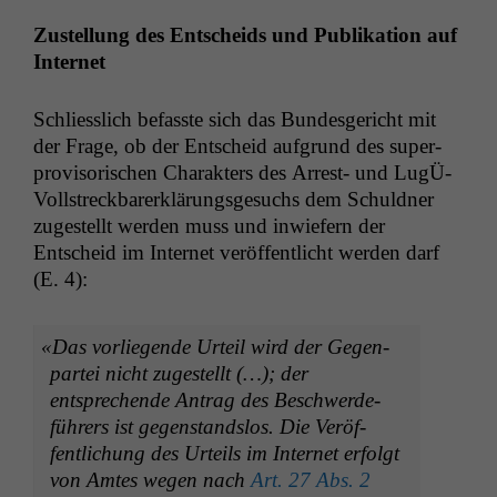
Zustel­lung des Entschei­ds und Pub­lika­tion auf
Internet
Schliesslich befasste sich das Bun­des­gericht mit
der Frage, ob der Entscheid auf­grund des super­
pro­vi­sorischen Charak­ters des Arrest- und LugÜ-
Voll­streck­bar­erk­lärungs­ge­suchs dem Schuld­ner
zugestellt wer­den muss und inwiefern der
Entscheid im Inter­net veröf­fentlicht wer­den darf
(E. 4):
«
Das vor­liegende Urteil wird der Gegen­
partei nicht zugestellt (…); der
entsprechende Antrag des Beschw­erde­
führers ist gegen­stand­s­los. Die Veröf­
fentlichung des Urteils im Inter­net erfol­gt
von Amtes wegen nach
Art. 27 Abs. 2