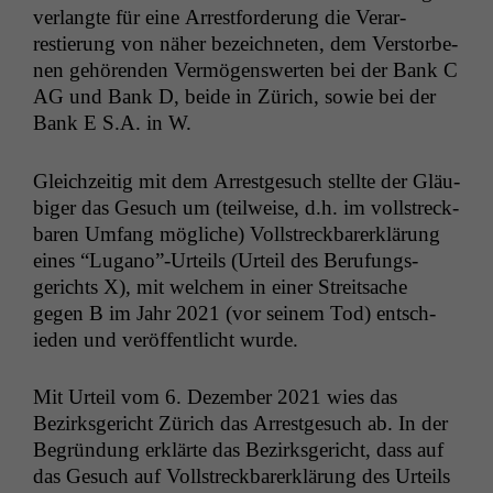
ver­langte für eine Arrest­forderung die Ver­ar­
restierung von näher beze­ich­neten, dem Ver­stor­be­
nen gehören­den Ver­mö­genswerten bei der Bank C
AG
und Bank D, bei­de in Zürich, sowie bei der
Bank E S.A. in W.
Gle­ichzeit­ig mit dem Arrest­ge­such stellte der Gläu­
biger das Gesuch um (teil­weise, d.h. im voll­streck­
baren Umfang mögliche) Voll­streck­bar­erk­lärung
eines “Lugano”-Urteils (Urteil des Beru­fungs­
gerichts X), mit welchem in ein­er Stre­it­sache
gegen B im Jahr 2021 (vor seinem Tod) entsch­
ieden und veröf­fentlicht wurde.
Mit Urteil vom 6. Dezem­ber 2021 wies das
Bezirks­gericht Zürich das Arrest­ge­such ab. In der
Begrün­dung erk­lärte das Bezirks­gericht, dass auf
das Gesuch auf Voll­streck­bar­erk­lärung des Urteils