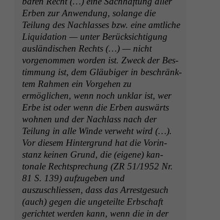
baren Recht (…) eine Sach­haf­tung aller
Erben zur Anwen­dung, solange die
Teilung des Nach­lass­es bzw. eine amtliche
Liq­ui­da­tion — unter Berück­sich­ti­gung
aus­ländis­chen Rechts (…) — nicht
vorgenom­men wor­den ist. Zweck der Bes­
tim­mung ist, dem Gläu­biger in beschränk­
tem Rah­men ein Vorge­hen zu
ermöglichen, wenn noch unklar ist, wer
Erbe ist oder wenn die Erben auswärts
wohnen und der Nach­lass nach der
Teilung in alle Winde ver­we­ht wird (…).
Vor diesem Hin­ter­grund hat die Vorin­
stanz keinen Grund, die (eigene) kan­
tonale Recht­sprechung (
ZR
51/1952 Nr.
81 S. 139) aufzugeben und
auszuschliessen, dass das Arrest­ge­such
(auch) gegen die ungeteilte Erb­schaft
gerichtet wer­den kann, wenn die in der