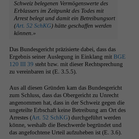
Schweiz bele­ge­nen Ver­mö­genswerte des
Erblassers im Zeit­punkt des Todes mit
Arrest belegt und damit ein Betrei­bung­sort
(
Art. 52 SchKG
) hätte geschaf­fen wer­den
können.»
Das Bun­des­gericht präzisierte dabei, dass das
Ergeb­nis sein­er Ausle­gung in Ein­klang mit
BGE
120
III
39
ste­ht bzw. mit dieser Recht­sprechung
zu vere­in­baren ist (E. 3.5.5).
Aus all diesen Grün­den kam das Bun­des­gericht
zum Schluss, dass das Oberg­ericht zu Unrecht
angenom­men hat, dass in der Schweiz gegen die
ungeteilte Erb­schaft keine Betrei­bung am Ort des
Arrestes (
Art. 52 SchKG
) durchge­führt wer­den
könne, weshalb die Beschw­erde begrün­det und
das ange­focht­ene Urteil aufzuheben ist (E. 3.6).