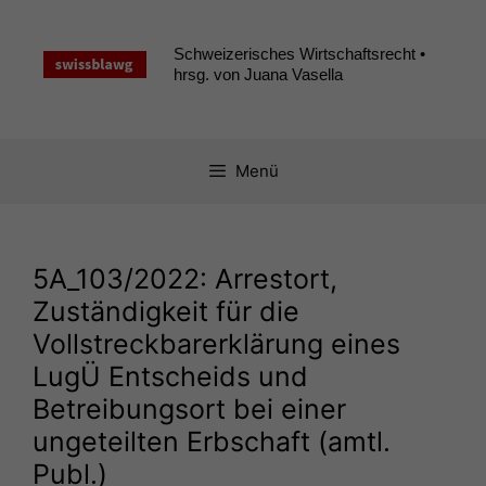
Zum
Inhalt
Schweizerisches Wirtschaftsrecht •
springen
hrsg. von Juana Vasella
Menü
5A_103
/2022: Arrestort,
Zuständigkeit für die
Vollstreckbarerklärung eines
LugÜ Entscheids und
Betreibungsort bei einer
ungeteilten Erbschaft (amtl.
Publ.)