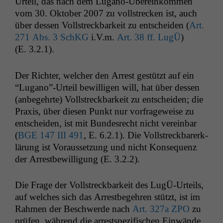
Urteil, das nach dem Lugano-Übereinkom­men
vom 30. Okto­ber 2007 zu voll­streck­en ist, auch
über dessen Voll­streck­barkeit zu entschei­den (
Art.
271 Abs. 3 SchKG
i.V.m.
Art. 38 ff. LugÜ
)
(E. 3.2.1).
Der Richter, welch­er den Arrest gestützt auf ein
“Lugano”-Urteil bewil­li­gen will, hat über dessen
(anbegehrte) Voll­streck­barkeit zu entschei­den; die
Prax­is, über diesen Punkt nur vor­frageweise zu
entschei­den, ist mit Bun­desrecht nicht vere­in­bar
(
BGE
147
III
491
, E. 6.2.1). Die Voll­streck­bar­erk­
lärung ist Voraus­set­zung und nicht Kon­se­quenz
der Arrest­be­wil­li­gung (E. 3.2.2).
Die Frage der Voll­streck­barkeit des LugÜ-Urteils,
auf welch­es sich das Arrest­begehren stützt, ist im
Rah­men der Beschw­erde nach
Art. 327a
ZPO
zu
prüfen, während die arrest­spez­i­fis­chen Ein­wände