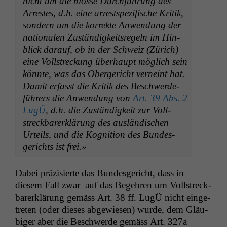
nicht um die blosse Durch­führung des
Arrestes, d.h. eine arrest­spez­i­fis­che Kri­tik,
son­dern um die kor­rek­te Anwen­dung der
nationalen Zuständigkeit­sregeln im Hin­
blick darauf, ob in der Schweiz (Zürich)
eine Voll­streck­ung über­haupt möglich sein
kön­nte, was das Oberg­ericht verneint hat.
Damit erfasst die Kri­tik des Beschw­erde­
führers die Anwen­dung von
Art. 39 Abs. 2
LugÜ
, d.h. die Zuständigkeit zur Voll­
streck­bar­erk­lärung des aus­ländis­chen
Urteils, und die Kog­ni­tion des Bun­des­
gerichts ist frei.»
Dabei präzisierte das Bun­des­gericht, dass in
diesem Fall zwar auf das Begehren um Voll­streck­
bar­erk­lärung gemäss Art. 38 ff. LugÜ nicht einge­
treten (oder dieses abgewiesen) wurde, dem Gläu­
biger aber die Beschw­erde gemäss Art. 327a