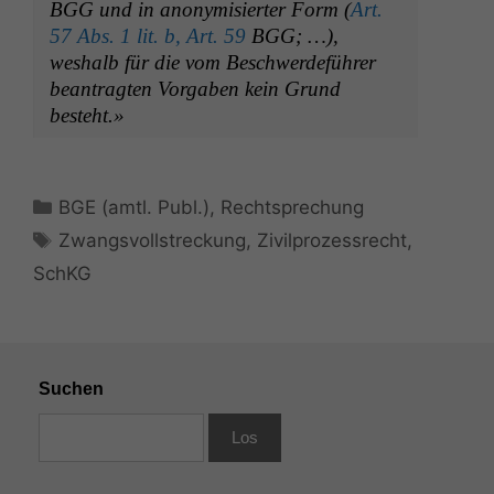
BGG
und in anonymisiert­er Form (
Art.
57 Abs. 1 lit. b, Art. 59
BGG
; …),
weshalb für die vom Beschw­erde­führer
beantragten Vor­gaben kein Grund
besteht.»
Kategorien
BGE (amtl. Publ.)
,
Rechtsprechung
Schlagwörter
Zwangsvollstreckung
,
Zivilprozessrecht
,
SchKG
Suchen