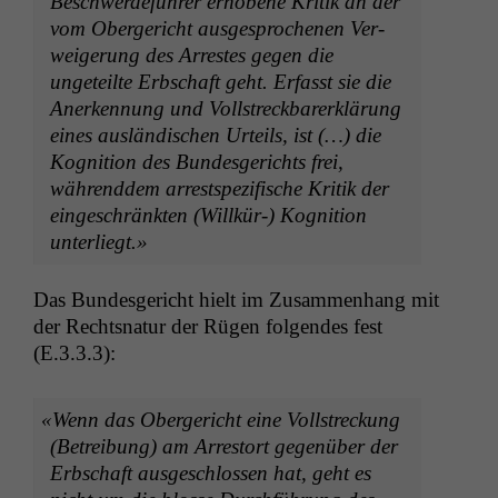
Beschw­erde­führer erhobene Kri­tik an der
vom Oberg­ericht aus­ge­sproch­enen Ver­
weigerung des Arrestes gegen die
ungeteilte Erb­schaft geht. Erfasst sie die
Anerken­nung und Voll­streck­bar­erk­lärung
eines aus­ländis­chen Urteils, ist (…) die
Kog­ni­tion des Bun­des­gerichts frei,
während­dem arrest­spez­i­fis­che Kri­tik der
eingeschränk­ten (Willkür-) Kog­ni­tion
unterliegt.»
Das Bun­des­gericht hielt im Zusam­men­hang mit
der Recht­snatur der Rügen fol­gen­des fest
(E.3.3.3):
«
Wenn das Oberg­ericht eine Voll­streck­ung
(Betrei­bung) am Arrestort gegenüber der
Erb­schaft aus­geschlossen hat, geht es