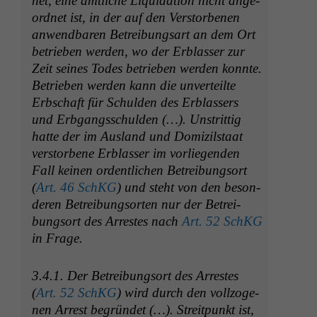
net, eine amtliche Liq­ui­da­tion nicht ange­
ord­net ist, in der auf den Ver­stor­be­nen
anwend­baren Betrei­bungsart an dem Ort
betrieben wer­den, wo der Erblass­er zur
Zeit seines Todes betrieben wer­den kon­nte.
Betrieben wer­den kann die unverteilte
Erb­schaft für Schulden des Erblassers
und Erb­gangss­chulden (…). Unstrit­tig
hat­te der im Aus­land und Dom­izil­staat
ver­stor­bene Erblass­er im vor­liegen­den
Fall keinen ordentlichen Betrei­bung­sort
(
Art. 46 SchKG
) und ste­ht von den beson­
Notwendige
deren Betrei­bung­sorten nur der Betrei­
Cookies
bung­sort des Arrestes nach
Art. 52 SchKG
Diese
in Frage.
Cookies sind
nicht
optional, es
3.4.1.
Der Betrei­bung­sort des Arrestes
braucht sie,
(
Art. 52 SchKG
) wird durch den vol­l­zo­ge­
damit die
nen Arrest begrün­det (…). Stre­it­punkt ist,
Website