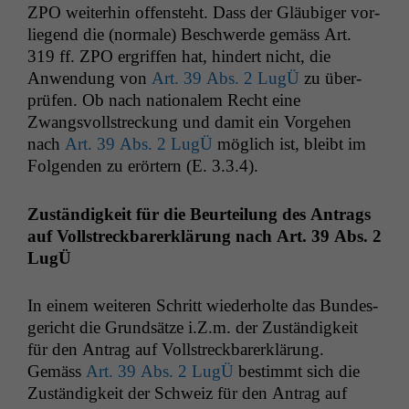
ZPO
weit­er­hin offen­ste­ht. Dass der Gläu­biger vor­
liegend die (nor­male) Beschw­erde gemäss Art.
319 ff.
ZPO
ergrif­f­en hat, hin­dert nicht, die
Anwen­dung von
Art. 39 Abs. 2 LugÜ
zu über­
prüfen. Ob nach nationalem Recht eine
Zwangsvoll­streck­ung und damit ein Vorge­hen
nach
Art. 39 Abs. 2 LugÜ
möglich ist, bleibt im
Fol­gen­den zu erörtern (E. 3.3.4).
Zuständigkeit für die Beurteilung des Antrags
auf Voll­streck­bar­erk­lärung nach Art.
39 Abs. 2
LugÜ
In einem weit­eren Schritt wieder­holte das Bun­des­
gericht die Grund­sätze i.Z.m. der Zuständigkeit
für den Antrag auf Voll­streck­bar­erk­lärung.
Gemäss
Art. 39 Abs. 2 LugÜ
bes­timmt sich die
Zuständigkeit der Schweiz für den Antrag auf