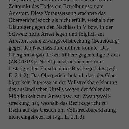
Zeit­punkt des Todes ein Betrei­bung­sort am
Arrestort. Diese Voraus­set­zung erachtete das
Oberg­ericht jedoch als nicht erfüllt, weshalb der
Gläu­biger gegen den Nach­lass in V bzw. in der
Schweiz nicht Arrest leg­en und fol­glich am
Arrestort keine Zwangsvoll­streck­ung (Betrei­bung)
gegen den Nach­lass durch­führen kon­nte. Das
Oberg­ericht gab dessen frühere gegen­teilige Prax­is
(
ZR
51/1952 Nr. 81) aus­drück­lich auf und
bestätigte den Entscheid des Bezirks­gerichts (vgl.
E. 2.1.2). Das Oberg­ericht befand, dass der Gläu­
biger kein Inter­esse an der Voll­streck­bar­erk­lärung
des aus­ländis­chen Urteils wegen der fehlen­den
Möglichkeit zum Arrest bzw. zur Zwangsvoll­
streck­ung hat, weshalb das Bezirks­gericht zu
Recht auf das Gesuch um Voll­streck­bar­erk­lärung
nicht einge­treten ist (vgl. E. 2.1.3).