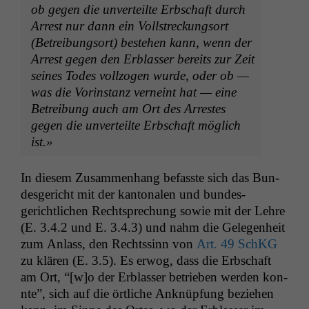
ob gegen die unverteilte Erb­schaft durch
korrekt
angezeigt
Arrest nur dann ein Voll­streck­ung­sort
werden kann.
(Betrei­bung­sort) beste­hen kann, wenn der
Arrest gegen den Erblass­er bere­its zur Zeit
seines Todes vol­l­zo­gen wurde, oder ob —
Statistiken
was die Vorin­stanz verneint hat — eine
Um unsere
Betrei­bung auch am Ort des Arrestes
Website zu
gegen die unverteilte Erb­schaft möglich
verbessern,
zeichnen
ist.»
wir
anonyme
In diesem Zusam­men­hang befasste sich das Bun­
statistische
des­gericht mit der kan­tonalen und bun­des­
Daten auf.
gerichtlichen Recht­sprechung sowie mit der Lehre
(E. 3.4.2 und E. 3.4.3) und nahm die Gele­gen­heit
Funktionalität
zum Anlass, den Rechtssinn von
Art. 49 SchKG
Einige
zu klären (E. 3.5). Es erwog, dass die Erb­schaft
Funktionen auf
am Ort, “[w]o der Erblass­er betrieben wer­den kon­
dieser Website
nte”, sich auf die örtliche Anknüp­fung beziehen
sind optional.