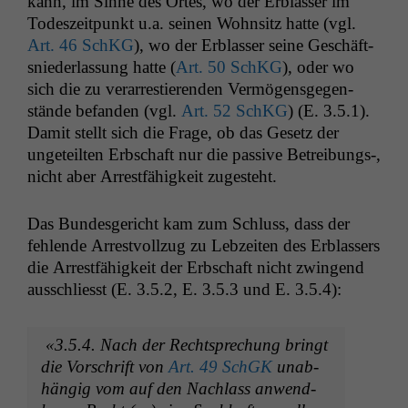
kann, im Sinne des Ortes, wo der Erblass­er im
Wenn Sie
diese Option
Todeszeit­punkt u.a. seinen Wohn­sitz hat­te (vgl.
deaktivieren,
Art. 46 SchKG
), wo der Erblass­er seine Geschäft­
kann die
snieder­las­sung hat­te (
Art. 50 SchKG
), oder wo
Website nicht
sich die zu ver­ar­restieren­den Ver­mö­gens­ge­gen­
zu 100%
stände befan­den (vgl.
Art. 52 SchKG
) (E. 3.5.1).
funktionieren.
Damit stellt sich die Frage, ob das Gesetz der
ungeteil­ten Erb­schaft nur die pas­sive Betreibungs‑,
Marketing
nicht aber Arrest­fähigkeit zugesteht.
Wir speichern
anonyme Daten ab,
Das Bun­des­gericht kam zum Schluss, dass der
um interne
fehlende Arrestvol­lzug zu Lebzeit­en des Erblassers
marketingtechnische
Auswertungen
die Arrest­fähigkeit der Erb­schaft nicht zwin­gend
durchführen zu
auss­chliesst (E. 3.5.2, E. 3.5.3 und E. 3.5.4):
können. Diese helfen
uns, unsere Website
zu verbessern.
«3.5.4. Nach der Recht­sprechung bringt
die Vorschrift von
Art. 49 SchGK
unab­
hängig vom auf den Nach­lass anwend­