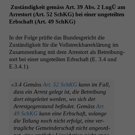
Z
uständigkeit gemäss Art. 39 Abs.
2 LugÜ am
Arrestort (Art. 52 SchKG) bei ein­er ungeteil­ten
Erb­schaft (Art. 49 SchKG)
In der Folge prüfte das Bun­des­gericht die
Zuständigkeit für die Voll­streck­bar­erk­lärung im
Zusam­men­hang mit dem Arrestort als Betrei­bung­
sort bei ein­er ungeteil­ten Erb­schaft (E. 3.4 und
E.3.4.1).
«
3.4 Gemäss
Art. 52 SchKG
kann im Fall,
dass ein Arrest gelegt ist, die Betrei­bung
dort ein­geleit­et wer­den, wo sich der
Arrest­ge­gen­stand befind­et. Gemäss
Art.
49 SchKG
kann eine Erb­schaft, solange
die Teilung noch nicht erfol­gt, eine ver­
tragliche Gemein­der­schaft nicht ange­ord­