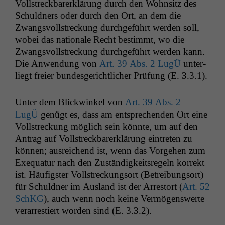
Voll­streck­bar­erk­lärung durch den Wohn­sitz des
Schuld­ners oder durch den Ort, an dem die
Zwangsvoll­streck­ung durchge­führt wer­den soll,
wobei das nationale Recht bes­timmt, wo die
Zwangsvoll­streck­ung durchge­führt wer­den kann.
Die Anwen­dung von
Art. 39 Abs. 2 LugÜ
unter­
liegt freier bun­des­gerichtlich­er Prü­fung (E. 3.3.1).
Unter dem Blick­winkel von
Art. 39 Abs. 2
LugÜ
genügt es, dass am entsprechen­den Ort eine
Voll­streck­ung möglich sein kön­nte, um auf den
Antrag auf Voll­streck­bar­erk­lärung ein­treten zu
kön­nen; aus­re­ichend ist, wenn das Vorge­hen zum
Exe­quatur nach den Zuständigkeit­sregeln kor­rekt
ist. Häu­fig­ster Voll­streck­ung­sort (Betrei­bung­sort)
für Schuld­ner im Aus­land ist der Arrestort (
Art. 52
SchKG
), auch wenn noch keine Ver­mö­genswerte
ver­ar­restiert wor­den sind (E. 3.3.2).