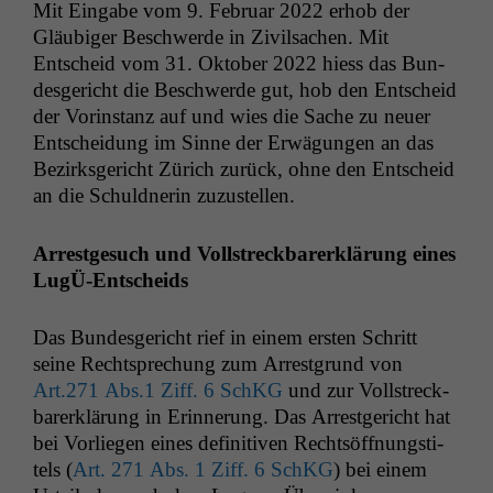
Mit Eingabe vom 9. Feb­ru­ar 2022 erhob der
Gläu­biger Beschw­erde in Zivil­sachen. Mit
Entscheid vom 31. Okto­ber 2022 hiess das Bun­
des­gericht die Beschw­erde gut, hob den Entscheid
der Vorin­stanz auf und wies die Sache zu neuer
Entschei­dung im Sinne der Erwä­gun­gen an das
Bezirks­gericht Zürich zurück, ohne den Entscheid
an die Schuld­ner­in zuzustellen.
Arrest­ge­such und Voll­streck­bar­erk­lärung eines
LugÜ-Entscheids
Das Bun­des­gericht rief in einem ersten Schritt
seine Recht­sprechung zum Arrest­grund von
Art.271 Abs.1 Ziff. 6 SchKG
und zur Voll­streck­
bar­erk­lärung in Erin­nerung. Das Arrest­gericht hat
bei Vor­liegen eines defin­i­tiv­en Recht­söff­nungsti­
tels (
Art. 271 Abs. 1 Ziff. 6 SchKG
) bei einem