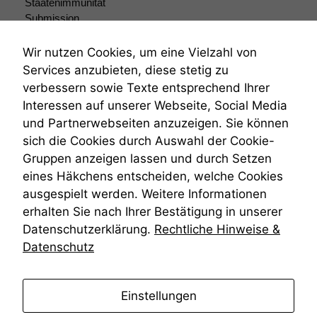
Staatenimmunität
Submission
Submissionsrecht
Teilungsklage
Wir nutzen Cookies, um eine Vielzahl von
Venezuela
Services anzubieten, diese stetig zu
VRK
verbessern sowie Texte entsprechend Ihrer
Wiederherstellungsanordnung
Interessen auf unserer Webseite, Social Media
Zivilprozessordnung
und Partnerwebseiten anzuzeigen. Sie können
ZPO
sich die Cookies durch Auswahl der Cookie-
Zustellfiktion
Gruppen anzeigen lassen und durch Setzen
Zuständigkeit
Öffentliches Personalrecht
eines Häkchens entscheiden, welche Cookies
Öffentlichkeitsprinzip
ausgespielt werden. Weitere Informationen
erhalten Sie nach Ihrer Bestätigung in unserer
Datenschutzerklärung.
Rechtliche Hinweise &
Datenschutz
anmelden
Einstellungen