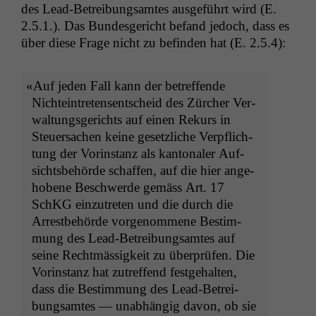
des Lead-Betrei­bungsamtes aus­ge­führt wird (E.
Notwendige
2.5.1.). Das Bun­des­gericht befand jedoch, dass es
Cookies
über diese Frage nicht zu befind­en hat (E. 2.5.4):
Diese
Cookies sind
nicht
«
Auf jeden Fall kann der betr­e­f­fende
optional, es
braucht sie,
Nichtein­tretensentscheid des Zürcher Ver­
damit die
wal­tungs­gerichts auf einen Rekurs in
Website
Steuer­sachen keine geset­zliche Verpflich­
korrekt
tung der Vorin­stanz als kan­tonaler Auf­
angezeigt
sichts­be­hörde schaf­fen, auf die hier ange­
werden kann.
hobene Beschw­erde gemäss Art. 17
SchKG einzutreten und die durch die
Statistiken
Arrest­be­hörde vorgenommene Bes­tim­
Um unsere
mung des Lead-Betrei­bungsamtes auf
Website zu
seine Recht­mäs­sigkeit zu über­prüfen. Die
verbessern,
Vorin­stanz hat zutr­e­f­fend fest­ge­hal­ten,
zeichnen
dass die Bes­tim­mung des Lead-Betrei­
wir
anonyme
bungsamtes — unab­hängig davon, ob sie