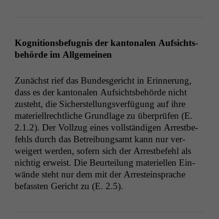
Kog­ni­tions­befug­nis der kan­tonalen Auf­sichts­
be­hörde im Allgemeinen
Zunächst rief das Bun­des­gericht in Erin­nerung,
dass es der kan­tonalen Auf­sichts­be­hörde nicht
zuste­ht, die Sich­er­stel­lungsver­fü­gung auf ihre
materiell­rechtliche Grund­lage zu über­prüfen (E.
2.1.2). Der Vol­lzug eines voll­ständi­gen Arrest­be­
fehls durch das Betrei­bungsamt kann nur ver­
weigert wer­den, sofern sich der Arrest­be­fehl als
nichtig erweist. Die Beurteilung materiellen Ein­
wände ste­ht nur dem mit der Arrestein­sprache
befassten Gericht zu (E. 2.5).