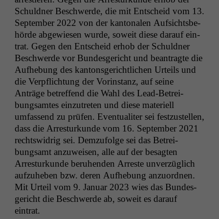
Schuld­ner Beschw­erde, die mit Entscheid vom 13.
Sep­tem­ber 2022 von der kan­tonalen Auf­sichts­be­
hörde abgewiesen wurde, soweit diese darauf ein­
trat. Gegen den Entscheid erhob der Schuld­ner
Beschw­erde vor Bun­des­gericht und beantragte die
Aufhe­bung des kan­ton­s­gerichtlichen Urteils und
die Verpflich­tung der Vorin­stanz, auf seine
Anträge betr­e­f­fend die Wahl des Lead-Betrei­
bungsamtes einzutreten und diese materiell
umfassend zu prüfen. Even­tu­aliter sei festzustellen,
dass die Arresturkunde vom 16. Sep­tem­ber 2021
rechtswidrig sei. Demzu­folge sei das Betrei­
bungsamt anzuweisen, alle auf der besagten
Arresturkunde beruhen­den Arreste unverzüglich
aufzuheben bzw. deren Aufhe­bung anzuord­nen.
Mit Urteil vom 9. Jan­u­ar 2023 wies das Bun­des­
gericht die Beschw­erde ab, soweit es darauf
eintrat.