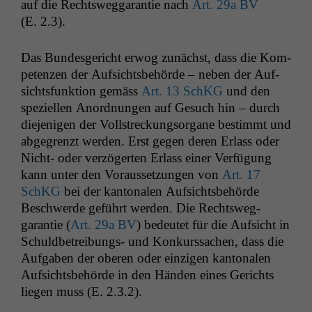
auf die Rechtsweg­garantie nach
Art. 29a
BV
(E. 2.3).
Das Bun­des­gericht erwog zunächst, dass die Kom­
pe­ten­zen der Auf­sichts­be­hörde – neben der Auf­
sichts­funk­tion gemäss
Art. 13 SchKG
und den
speziellen Anord­nun­gen auf Gesuch hin – durch
diejeni­gen der Voll­streck­ung­sor­gane bes­timmt und
abge­gren­zt wer­den. Erst gegen deren Erlass oder
Nicht- oder verzögerten Erlass ein­er Ver­fü­gung
kann unter den Voraus­set­zun­gen von
Art. 17
SchKG
bei der kan­tonalen Auf­sichts­be­hörde
Beschw­erde geführt wer­den. Die Rechtsweg­
garantie (
Art. 29a
BV
) bedeutet für die Auf­sicht in
Schuld­be­trei­bungs- und Konkurssachen, dass die
Auf­gaben der oberen oder einzi­gen kan­tonalen
Auf­sichts­be­hörde in den Hän­den eines Gerichts
liegen muss (E. 2.3.2).