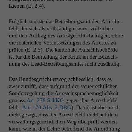
lziehen (E. 2.4).
Fol­glich musste das Betrei­bungsamt den Arrest­be­
fehl, der sich als voll­ständig erwies, vol­lziehen
und den Auf­trag des Arrest­gerichts befol­gen, ohne
die materiellen Voraus­set­zun­gen des Arrestes zu
prüfen (E. 2.5). Die kan­tonale Auf­sichts­be­hörde
ist für die Beurteilung der Kri­tik an der Beze­ich­
nung des Lead-Betrei­bungsamtes nicht zuständig.
Das Bun­des­gericht erwog schliesslich, dass es
zwar zutrifft, dass auf­grund der steuer­rechtlichen
Son­der­regelung die Arrestein­sprachemöglichkeit
gemäss
Art. 278 SchKG
gegen den Arrest­be­fehl
fehlt (
Art. 170 Abs. 2
DBG
). Damit ist aber noch
nicht gesagt, dass der Arrest­be­fehl nicht auf dem
ver­wal­tungs­gerichtlichen Weg über­prüft wer­den
kann, wie in der Lehre betr­e­f­fend die Anord­nung