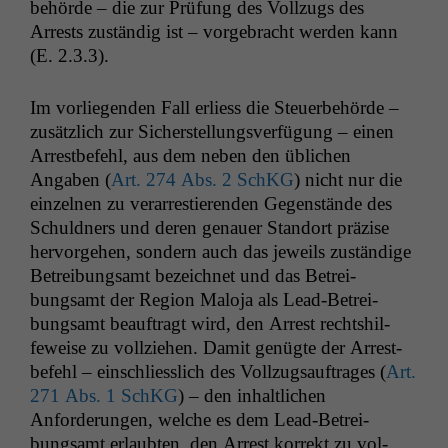
be­hörde – die zur Prü­fung des Vol­lzugs des
Arrests zuständig ist – vorge­bracht wer­den kann
(E. 2.3.3).
Im vor­liegen­den Fall erliess die Steuer­be­hörde –
zusät­zlich zur Sich­er­stel­lungsver­fü­gung – einen
Arrest­be­fehl, aus dem neben den üblichen
Angaben (
Art. 274 Abs. 2 SchKG
) nicht nur die
einzel­nen zu ver­ar­restieren­den Gegen­stände des
Schuld­ners und deren genauer Stan­dort präzise
her­vorge­hen, son­dern auch das jew­eils zuständi­ge
Betrei­bungsamt beze­ich­net und das Betrei­
bungsamt der Region Mal­o­ja als Lead-Betrei­
bungsamt beauf­tragt wird, den Arrest recht­shil­
feweise zu vol­lziehen. Damit genügte der Arrest­
be­fehl – ein­schliesslich des Vol­lzugsauf­trages (
Art.
271 Abs. 1 SchKG
) – den inhaltlichen
Anforderun­gen, welche es dem Lead-Betrei­
bungsamt erlaubten, den Arrest kor­rekt zu vol­