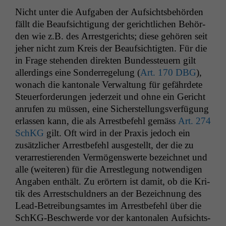
Nicht unter die Auf­gaben der Auf­sichts­be­hör­den
fällt die Beauf­sich­ti­gung der gerichtlichen Behör­
den wie z.B. des Arrest­gerichts; diese gehören seit
jeher nicht zum Kreis der Beauf­sichtigten. Für die
in Frage ste­hen­den direk­ten Bun­dess­teuern gilt
allerd­ings eine Son­der­regelung (
Art. 170
DBG
),
wonach die kan­tonale Ver­wal­tung für gefährdete
Steuer­forderun­gen jed­erzeit und ohne ein Gericht
anrufen zu müssen, eine Sich­er­stel­lungsver­fü­gung
erlassen kann, die als Arrest­be­fehl gemäss
Art. 274
SchKG
gilt. Oft wird in der Prax­is jedoch ein
zusät­zlich­er Arrest­be­fehl aus­gestellt, der die zu
ver­ar­restieren­den Ver­mö­genswerte beze­ich­net und
alle (weit­eren) für die Arrestle­gung notwendi­gen
Angaben enthält. Zu erörtern ist damit, ob die Kri­
tik des Arrestschuld­ners an der Beze­ich­nung des
Lead-Betrei­bungsamtes im Arrest­be­fehl über die
SchKG-Beschw­erde vor der kan­tonalen Auf­sichts­