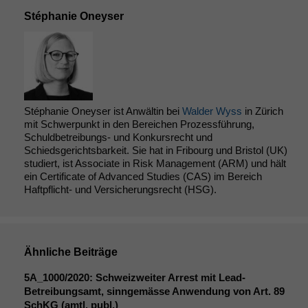
marketingtechnische
Stéphanie Oneyser
Auswertungen
durchführen zu
können. Diese helfen
uns, unsere Website
zu verbessern.
Stéphanie Oneyser ist Anwältin bei
Walder Wyss
in Zürich
mit Schwerpunkt in den Bereichen Prozessführung,
Schuldbetreibungs- und Konkursrecht und
Schiedsgerichtsbarkeit. Sie hat in Fribourg und Bristol (UK)
studiert, ist Associate in Risk Management (ARM) und hält
ein Certificate of Advanced Studies (CAS) im Bereich
Haftpflicht- und Versicherungsrecht (HSG).
Ähnliche Beiträge
5A_1000
/2020: Schweizweiter Arrest mit Lead-
Betreibungsamt, sinngemässe Anwendung von Art. 89
SchKG (amtl. publ.)