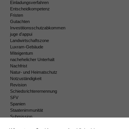
Einladungsverfahren
Entscheidkompetenz
Fristen
Gutachten
Investitionsschutzabkommen
juge d'appui
Landwirtschaftszone
Luxram-Gebäude
Miteigentum
nachehelicher Unterhalt
Nachfrist
Natur- und Heimatschutz
Notzuständigkeit
Revision
Schiedsrichterernennung
SFV
Spanien
Staatenimmunität
Submission
Submissionsrecht