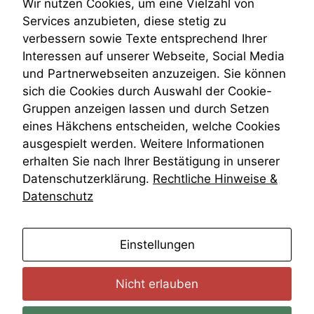
Teilungsklage
Wir nutzen Cookies, um eine Vielzahl von
Venezuela
Services anzubieten, diese stetig zu
VRK
verbessern sowie Texte entsprechend Ihrer
Wiederherstellungsanordnung
Interessen auf unserer Webseite, Social Media
Zivilprozessordnung
und Partnerwebseiten anzuzeigen. Sie können
ZPO
sich die Cookies durch Auswahl der Cookie-
Zustellfiktion
Gruppen anzeigen lassen und durch Setzen
Zuständigkeit
Öffentliches Personalrecht
eines Häkchens entscheiden, welche Cookies
Öffentlichkeitsprinzip
ausgespielt werden. Weitere Informationen
erhalten Sie nach Ihrer Bestätigung in unserer
Datenschutzerklärung.
Rechtliche Hinweise &
Datenschutz
anmelden
Einstellungen
Nicht erlauben