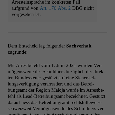
Arresteinsprache im konkreten Fall
aufgrund von
Art. 170 Abs. 2
DBG
nicht
vorgesehen ist.
Dem Entscheid lag fol­gen­der
Sachver­halt
zugrunde:
Mit Arrest­be­fehl vom 1. Juni 2021 wur­den Ver­
mö­genswerte des Schuld­ners bezüglich der direk­
ten Bun­dess­teuer gestützt auf eine Sich­er­stel­
lungsver­fü­gung ver­ar­restiert und das Betrei­
bungsamt der Region Mal­o­ja wurde im Arrest­be­
fehl als Lead-Betrei­bungsamt beze­ich­net. Gestützt
darauf liess das Betrei­bungsamt recht­shil­feweise
schweizweit Ver­mö­genswerte des Schuld­ners ver­
ar­restieren. Gegen die Arresturkunde erhob der