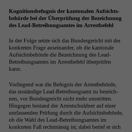
Kog­ni­tions­befug­nis der kan­tonalen Auf­sichts­
be­hörde bei der Über­prü­fung der Beze­ich­nung
des Lead-Betrei­bungsamtes im Arrestbefehl
In der Folge set­zte sich das Bun­des­gericht mit der
konkreten Frage auseinan­der, ob die kan­tonale
Auf­sichts­be­hörde die Beze­ich­nung des Lead-
Betrei­bungsamtes im Arrest­be­fehl über­prüfen
kann.
Vor­liegend war die Befug­nis der Arrest­be­hörde,
das zuständi­ge Lead-Betrei­bungsamt zu beze­ich­
nen, vor Bun­des­gericht nicht mehr umstrit­ten.
Hinge­gen bestand der Arrestschuld­ner auf ein­er
umfassenden Prü­fung durch die Auf­sichts­be­hörde,
ob die Wahl des Lead-Betrei­bungsamtes im
konkreten Fall recht­mäs­sig ist; dabei berief er sich