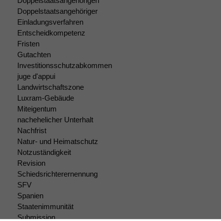
Doppelstaatsangehörigen
Doppelstaatsangehöriger
Einladungsverfahren
Entscheidkompetenz
Fristen
Gutachten
Investitionsschutzabkommen
juge d'appui
Landwirtschaftszone
Luxram-Gebäude
Miteigentum
nachehelicher Unterhalt
Nachfrist
Natur- und Heimatschutz
Notzuständigkeit
Revision
Schiedsrichterernennung
SFV
Spanien
Staatenimmunität
Submission