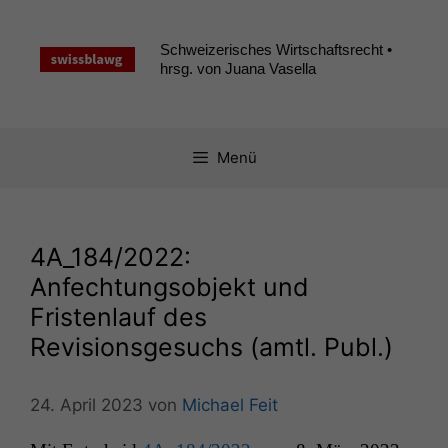
Zum
Inhalt
Schweizerisches Wirtschaftsrecht •
springen
hrsg. von Juana Vasella
Menü
4A_184
/2022:
Anfechtungsobjekt und
Fristenlauf des
Revisionsgesuchs (amtl. Publ.)
24. April 2023
von
Michael Feit