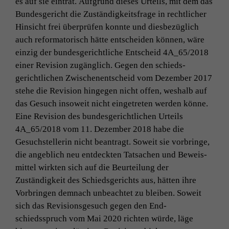
es auf sie ein­trat. Auf­grund dieses Urteils, mit dem das
Bun­des­gericht die Zuständigkeits­frage in rechtlich­er
Hin­sicht frei über­prüfen kon­nte und dies­bezüglich
auch refor­ma­torisch hätte entschei­den kön­nen, wäre
einzig der bun­des­gerichtliche Entscheid
4A_65
/2018
ein­er Revi­sion zugänglich. Gegen den schieds­
gerichtlichen Zwis­ch­enentscheid vom Dezem­ber 2017
ste­he die Revi­sion hinge­gen nicht offen, weshalb auf
das Gesuch insoweit nicht einge­treten wer­den könne.
Eine Revi­sion des bun­des­gerichtlichen Urteils
4A_65
/2018 vom 11. Dezem­ber 2018 habe die
Gesuch­stel­lerin nicht beantragt. Soweit sie vor­bringe,
die ange­blich neu ent­deck­ten Tat­sachen und Beweis­
mit­tel wirk­ten sich auf die Beurteilung der
Zuständigkeit des Schieds­gerichts aus, hät­ten ihre
Vor­brin­gen dem­nach unbeachtet zu bleiben. Soweit
sich das Revi­sion­s­ge­such gegen den End­
schiedsspruch vom Mai 2020 richt­en würde, läge