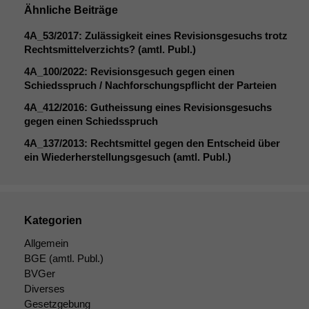
um interne
Ähnliche Beiträge
marketingtechnische
Auswertungen
4A_53
/2017: Zulässigkeit eines Revisionsgesuchs trotz
durchführen zu
Rechtsmittelverzichts? (amtl. Publ.)
können. Diese helfen
4A_100
/2022: Revisionsgesuch gegen einen
uns, unsere Website
Schiedsspruch / Nachforschungspflicht der Parteien
zu verbessern.
4A_412
/2016: Gutheissung eines Revisionsgesuchs
gegen einen Schiedsspruch
4A_137
/2013: Rechtsmittel gegen den Entscheid über
ein Wiederherstellungsgesuch (amtl. Publ.)
Kategorien
Allgemein
BGE
(amtl. Publ.)
BVGer
Diverses
Gesetzgebung