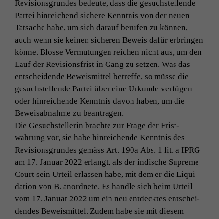
Revi­sion­s­grun­des bedeute, dass die gesuch­stel­lende
Partei hin­re­ichend sichere Ken­nt­nis von der neuen
Tat­sache habe, um sich darauf berufen zu kön­nen,
auch wenn sie keinen sicheren Beweis dafür erbrin­gen
könne. Blosse Ver­mu­tun­gen reichen nicht aus, um den
Lauf der Revi­sions­frist in Gang zu set­zen. Was das
entschei­dende Beweis­mit­tel betr­e­ffe, so müsse die
gesuch­stel­lende Partei über eine Urkunde ver­fü­gen
oder hin­re­ichende Ken­nt­nis davon haben, um die
Beweis­ab­nahme zu beantragen.
Die Gesuch­stel­lerin brachte zur Frage der Frist­
wahrung vor, sie habe hin­re­ichende Ken­nt­nis des
Revi­sion­s­grun­des gemäss
Art. 190a Abs. 1 lit. a
IPRG
am 17. Jan­u­ar 2022 erlangt, als der indis­che Supreme
Court sein Urteil erlassen habe, mit dem er die Liq­ui­
da­tion von B. anord­nete. Es han­dle sich beim Urteil
vom 17. Jan­u­ar 2022 um ein neu ent­deck­tes entschei­
den­des Beweis­mit­tel. Zudem habe sie mit diesem