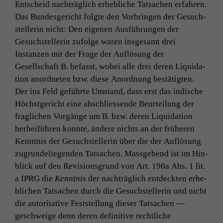
Entscheid nachträglich erhe­bliche Tat­sachen erfahren.
Das Bun­des­gericht fol­gte den Vor­brin­gen der Gesuch­
stel­lerin nicht: Den eige­nen Aus­führun­gen der
Gesuch­stel­lerin zufolge waren ins­ge­samt drei
Instanzen mit der Frage der Auflö­sung der
Gesellschaft B. befasst, wobei alle drei deren Liq­ui­da­
tion anord­neten bzw. diese Anord­nung bestätigten.
Der ins Feld geführte Umstand, dass erst das indis­che
Höch­st­gericht eine abschliessende Beurteilung der
fraglichen Vorgänge um B. bzw. deren Liq­ui­da­tion
her­beiführen kon­nte, ändere nichts an der früheren
Ken­nt­nis der Gesuch­stel­lerin über die der Auflö­sung
zugrun­deliegen­den Tat­sachen. Mass­gebend ist im Hin­
blick auf den Revi­sion­s­grund von
Art. 190a Abs. 1 lit.
a
IPRG
die
Ken­nt­nis
der nachträglich ent­deck­ten erhe­
blichen Tat­sachen durch die Gesuch­stel­lerin und nicht
die autori­ta­tive Fest­stel­lung dieser Tat­sachen —
geschweige denn deren defin­i­tive rechtliche