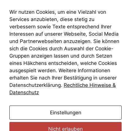
Submissionsrecht
Teilungsklage
Wir nutzen Cookies, um eine Vielzahl von
Venezuela
Services anzubieten, diese stetig zu
VRK
verbessern sowie Texte entsprechend Ihrer
Wiederherstellungsanordnung
Interessen auf unserer Webseite, Social Media
Zivilprozessordnung
und Partnerwebseiten anzuzeigen. Sie können
ZPO
sich die Cookies durch Auswahl der Cookie-
Zustellfiktion
Gruppen anzeigen lassen und durch Setzen
Zuständigkeit
Öffentliches Personalrecht
eines Häkchens entscheiden, welche Cookies
Öffentlichkeitsprinzip
ausgespielt werden. Weitere Informationen
erhalten Sie nach Ihrer Bestätigung in unserer
Datenschutzerklärung.
Rechtliche Hinweise &
Datenschutz
anmelden
Einstellungen
Nicht erlauben