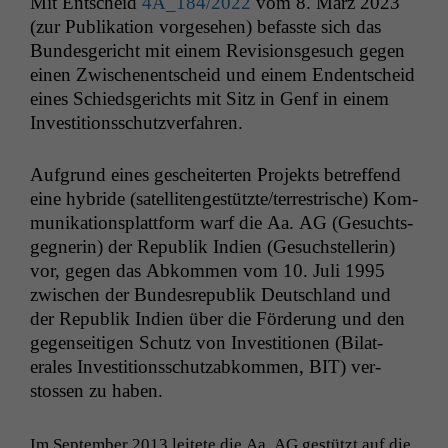
Mit Entscheid
4A_184
/2022
vom 8. März 2023
(zur Pub­lika­tion vorge­se­hen) befasste sich das
Bun­des­gericht mit einem Revi­sion­s­ge­such gegen
einen Zwis­ch­enentscheid und einem Endentscheid
eines Schieds­gerichts mit Sitz in Genf in einem
Investitionsschutzverfahren.
Auf­grund eines gescheit­erten Pro­jek­ts betr­e­f­fend
eine hybride (satellitengestützte/terrestrische) Kom­
mu­nika­tion­splat­tform warf die Aa.
AG
(Gesuchts­
geg­ner­in) der Repub­lik Indi­en (Gesuch­stel­lerin)
vor, gegen das Abkom­men vom 10. Juli 1995
zwis­chen der Bun­desre­pub­lik Deutsch­land und
der Repub­lik Indi­en über die Förderung und den
gegen­seit­i­gen Schutz von Investi­tio­nen (Bilat­
erales Investi­tion­ss­chutz­abkom­men,
BIT
) ver­
stossen zu haben.
Im Sep­tem­ber 2013 leit­ete die Aa.
AG
gestützt auf die