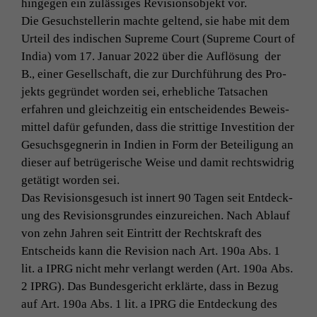
hinge­gen ein zuläs­siges Revi­sion­sob­jekt vor.
Die Gesuch­stel­lerin machte gel­tend, sie habe mit dem
Urteil des indis­chen Supreme Court (Supreme Court of
India) vom 17. Jan­u­ar 2022 über die Auflö­sung der
B., ein­er Gesellschaft, die zur Durch­führung des Pro­
jek­ts gegrün­det wor­den sei, erhe­bliche Tat­sachen
erfahren und gle­ichzeit­ig ein entschei­den­des Beweis­
mit­tel dafür gefun­den, dass die strit­tige Investi­tion der
Gesuchs­geg­ner­in in Indi­en in Form der Beteili­gung an
dieser auf betrügerische Weise und damit rechtswidrig
getätigt wor­den sei.
Das Revi­sion­s­ge­such ist innert 90 Tagen seit Ent­deck­
ung des Revi­sion­s­grun­des einzure­ichen. Nach Ablauf
von zehn Jahren seit Ein­tritt der Recht­skraft des
Entschei­ds kann die Revi­sion nach
Art. 190a Abs. 1
lit. a
IPRG
nicht mehr ver­langt wer­den (
Art. 190a Abs.
2
IPRG
). Das Bun­des­gericht erk­lärte, dass in Bezug
auf
Art. 190a Abs. 1 lit. a
IPRG
die Ent­deck­ung des