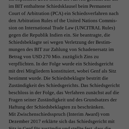
im
BIT
enthal­tene Schied­sklausel beim Per­ma­nent
Court of Arbi­tra­tion (
PCA
) ein Schiedsver­fahren nach
den Arbi­tra­tion Rules of the Unit­ed Nations Com­mis­
sion on Inter­na­tion­al Trade Law (
UNCITRAL
Rules)
gegen die Repub­lik Indi­en ein. Sie beantragte, die
Schieds­beklagte sei wegen Ver­let­zung der Bes­tim­
mungen des
BIT
zur Zahlung von Schaden­er­satz im
Betrag von
USD
270 Mio. zuzüglich Zins zu
verpflicht­en. In der Folge wurde ein Schieds­gericht
mit drei Mit­gliedern kon­sti­tu­iert, wobei Genf als Sitz
bes­timmt wurde. Die Schieds­beklagte bestritt die
Zuständigkeit des Schieds­gerichts. Das Schieds­gericht
beschloss in der Folge, das Ver­fahren zunächst auf die
Fra­gen sein­er Zuständigkeit und des Grund­satzes der
Haf­tung der Schieds­beklagten zu beschränken.
Mit Zwis­chen­schiedsspruch (Inter­im Award) vom
Dezem­ber 2017 erk­lärte sich das Schieds­gericht mit
Sitz in Genf für zuständig und stellte fest, dass die