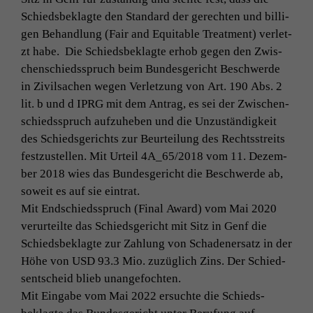
Schieds­beklagte den Stan­dard der gerecht­en und bil­li­
gen Behand­lung (Fair and Equi­table Treat­ment) ver­let­
zt habe. Die Schieds­beklagte erhob gegen den Zwis­
chen­schiedsspruch beim Bun­des­gericht Beschw­erde
in Zivil­sachen wegen Ver­let­zung von
Art. 190 Abs. 2
lit. b und d
IPRG
mit dem Antrag, es sei der Zwis­chen­
schiedsspruch aufzuheben und die Unzuständigkeit
des Schieds­gerichts zur Beurteilung des Rechtsstre­its
festzustellen. Mit Urteil
4A_65
/2018 vom 11. Dezem­
ber 2018 wies das Bun­des­gericht die Beschw­erde ab,
soweit es auf sie eintrat.
Mit End­schiedsspruch (Final Award) vom Mai 2020
verurteilte das Schieds­gericht mit Sitz in Genf die
Schieds­beklagte zur Zahlung von Schaden­er­satz in der
Höhe von
USD
93.3 Mio. zuzüglich Zins. Der Schied­
sentscheid blieb unangefochten.
Mit Eingabe vom Mai 2022 ersuchte die Schieds­