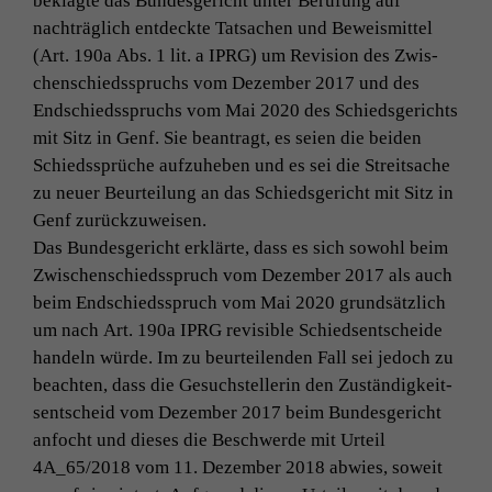
beklagte das Bun­des­gericht unter Beru­fung auf
nachträglich ent­deck­te Tat­sachen und Beweis­mit­tel
(
Art. 190a Abs. 1 lit. a
IPRG
) um Revi­sion des Zwis­
chen­schiedsspruchs vom Dezem­ber 2017 und des
End­schiedsspruchs vom Mai 2020 des Schieds­gerichts
mit Sitz in Genf. Sie beantragt, es seien die bei­den
Schiedssprüche aufzuheben und es sei die Stre­it­sache
zu neuer Beurteilung an das Schieds­gericht mit Sitz in
Genf zurückzuweisen.
Das Bun­des­gericht erk­lärte, dass es sich sowohl beim
Zwis­chen­schiedsspruch vom Dezem­ber 2017 als auch
beim End­schiedsspruch vom Mai 2020 grund­sät­zlich
um nach
Art. 190a
IPRG
revis­i­ble Schied­sentschei­de
han­deln würde. Im zu beurteilen­den Fall sei jedoch zu
beacht­en, dass die Gesuch­stel­lerin den Zuständigkeit­
sentscheid vom Dezem­ber 2017 beim Bun­des­gericht
anfocht und dieses die Beschw­erde mit Urteil
4A_65
/2018 vom 11. Dezem­ber 2018 abwies, soweit