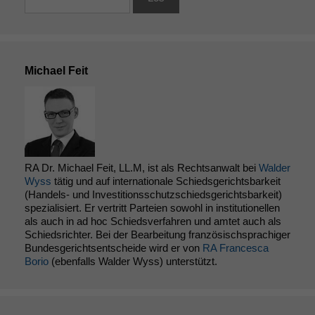
anonyme
statistische
Daten auf.
Michael Feit
Funktionalität
Einige
Funktionen auf
dieser Website
sind optional.
Wenn Sie
diese Option
RA Dr. Michael Feit, LL.M, ist als Rechtsanwalt bei
Walder
deaktivieren,
Wyss
tätig und auf internationale Schiedsgerichtsbarkeit
kann die
(Handels- und Investitionsschutzschiedsgerichtsbarkeit)
Website nicht
spezialisiert. Er vertritt Parteien sowohl in institutionellen
zu 100%
als auch in ad hoc Schiedsverfahren und amtet auch als
funktionieren.
Schiedsrichter. Bei der Bearbeitung französischsprachiger
Bundesgerichtsentscheide wird er von
RA Francesca
Borio
(ebenfalls Walder Wyss) unterstützt.
Marketing
Wir speichern
anonyme Daten ab,