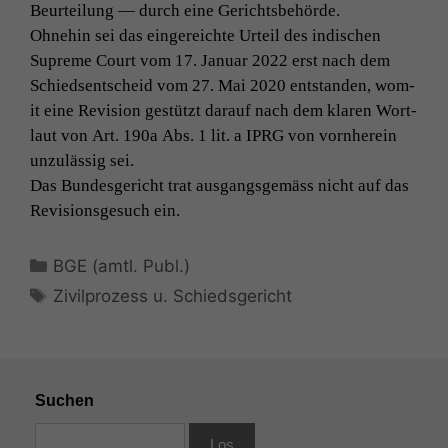
Beurteilung — durch eine Gerichtsbehörde.
Ohne­hin sei das ein­gere­ichte Urteil des indis­chen
Notwendige
Cookies
Supreme Court vom 17. Jan­u­ar 2022 erst nach dem
Diese
Schied­sentscheid vom 27. Mai 2020 ent­standen, wom­
Cookies sind
it eine Revi­sion gestützt darauf nach dem klaren Wort­
nicht
laut von
Art. 190a Abs. 1 lit. a
IPRG
von vorn­here­in
optional, es
unzuläs­sig sei.
braucht sie,
damit die
Das Bun­des­gericht trat aus­gangs­gemäss nicht auf das
Website
Revi­sion­s­ge­such ein.
korrekt
angezeigt
werden kann.
Kategorien
BGE (amtl. Publ.)
Schlagwörter
Zivilprozess u. Schiedsgericht
Statistiken
Um unsere
Website zu
verbessern,
Suchen
zeichnen
wir