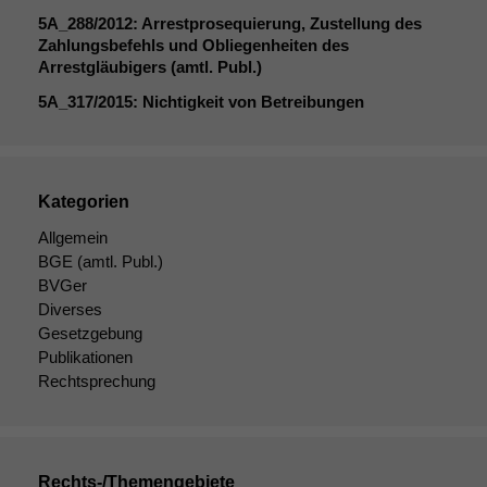
durchführen zu
5A_288
/2012: Arrestprosequierung, Zustellung des
können. Diese helfen
Zahlungsbefehls und Obliegenheiten des
uns, unsere Website
Arrestgläubigers (amtl. Publ.)
zu verbessern.
5A_317
/2015: Nichtigkeit von Betreibungen
Kategorien
Allgemein
BGE
(amtl. Publ.)
BVGer
Diverses
Gesetzgebung
Publikationen
Rechtsprechung
Rechts-/Themengebiete