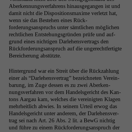
Aberken­nungsver­fahrens hin­aus­ge­gan­gen ist und
damit nicht die Dis­po­si­tion­s­maxime ver­let­zt hat,
wenn sie das Beste­hen eines Rück­
forderungsanspruchs unter sämtlichen möglichen
rechtlichen Entste­hungs­grün­den prüfe und auf­
grund eines nichti­gen Dar­lehensver­trags den
Rück­forderungsanspruch auf die ungerecht­fer­tigte
Bere­icherung abstützte.
Hin­ter­grund war ein Stre­it über die Rück­zahlung
ein­er als “Dar­lehensver­trag” beze­ich­neten Vere­in­
barung, im Zuge dessen es zu zwei Aberken­
nungsver­fahren vor dem Han­dels­gericht des Kan­
tons Aar­gau kam, welch­es die vere­inigten Kla­gen
mehrheitlich abwies. In seinem Urteil erwog das
Han­dels­gericht unter anderem, der Dar­lehensver­
trag sei nach Art. 26 Abs. 2 lit. a BewG nichtig
und führe zu einem Rück­forderungsanspruch der