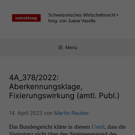
Zum
Inhalt
Schweizerisches Wirtschaftsrecht •
springen
hrsg. von Juana Vasella
Menü
4A_378
/2022:
Aberkennungsklage,
Fixierungswirkung (amtl. Publ.)
14. April 2023
von
Martin Rauber
Das Bun­des­gericht klärte in diesem
Urteil
, dass die
Vorin­stanz nicht über den Stre­it­ge­gen­stand des