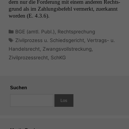
dern nur die Forderung mit einem anderen Rechts­
Diese
grund als im Zahlungs­be­fehl ver­merkt, zuerkan­nt
Cookies sind
wor­den (E. 4.3.6).
nicht
optional, es
braucht sie,
Kategorien
BGE (amtl. Publ.)
,
Rechtsprechung
damit die
Website
Schlagwörter
Zivilprozess u. Schiedsgericht
,
Vertrags- u.
korrekt
Handelsrecht
,
Zwangsvollstreckung
,
angezeigt
werden kann.
Zivilprozessrecht
,
SchKG
Statistiken
Um unsere
Website zu
Suchen
verbessern,
zeichnen
wir
anonyme
statistische
Daten auf.