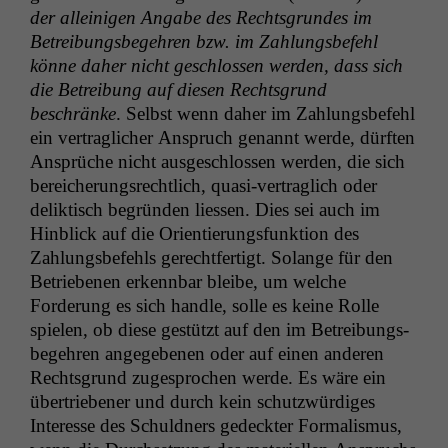
der alleini­gen Angabe des Rechts­grun­des im
Betrei­bungs­begehren bzw. im Zahlungs­be­fehl
könne daher nicht geschlossen wer­den, dass sich
die Betrei­bung auf diesen Rechts­grund
beschränke
. Selb­st wenn daher im Zahlungs­be­fehl
ein ver­traglich­er Anspruch genan­nt werde, dürften
Ansprüche nicht aus­geschlossen wer­den, die sich
bere­icherungsrechtlich, qua­si-ver­traglich oder
delik­tisch begrün­den liessen. Dies sei auch im
Hin­blick auf die Ori­en­tierungs­funk­tion des
Zahlungs­be­fehls gerecht­fer­tigt. Solange für den
Betriebe­nen erkennbar bleibe, um welche
Forderung es sich han­dle, solle es keine Rolle
spie­len, ob diese gestützt auf den im Betrei­bungs­
begehren angegebe­nen oder auf einen anderen
Rechts­grund zuge­sprochen werde. Es wäre ein
über­trieben­er und durch kein schutzwürdi­ges
Inter­esse des Schuld­ners gedeck­ter For­mal­is­mus,