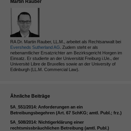
Martin Rauber
Funktionalität
Einige
Funktionen auf
dieser Website
sind optional.
RA Dr. Martin Rauber, LL.M., arbeitet als Rechtsanwalt bei
Wenn Sie
Eversheds Sutherland AG
. Zudem steht er als
diese Option
nebenamtlicher Ersatzrichter am Bezirksgericht Horgen im
deaktivieren,
Einsatz. Er studierte an der Universität Freiburg i.Ue., der
kann die
Université Libre de Bruxelles sowie an der University of
Website nicht
Edinburgh (LL.M. Commercial Law).
zu 100%
funktionieren.
Ähnliche Beiträge
Marketing
Wir speichern
5A_551
/2014: Anforderungen an ein
anonyme Daten ab,
Betreibungsbegehren (Art. 67 SchKG; amtl. Publ.; frz.)
um interne
marketingtechnische
5A_508
/2014: Nichtigerklärung einer
Auswertungen
rechtsmissbräuchlichen Betreibung (amtl. Publ.)