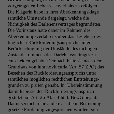
vor­ge­tra­ge­nen Lebenssachver­halts zu erfol­gen.
Die Klägerin habe in ihrer Aberken­nungsklage
sämtliche Umstände dargelegt, welche die
Nichtigkeit des Dar­lehensver­trages begrün­de­ten.
Die Vorin­stanz hätte daher im Rah­men des
Aberken­nungsver­fahrens über das Beste­hen des
fraglichen Rück­forderungsanspruchs unter
Berück­sich­ti­gung der Umstände des nichti­gen
Zus­tandekom­mens des Dar­lehensver­trages zu
entschei­den gehabt. Dem­nach hätte sie nach dem
Grund­satz von iura novit curia (Art. 57
ZPO
) das
Beste­hen des Rück­forderungsanspruchs unter
sämtlichen möglichen rechtlichen Entste­hungs­
grün­den zu prüfen gehabt. In Übere­in­stim­mung
damit habe sie den Rück­forderungsanspruch
gestützt auf Art. 26 Abs. 4 lit. b BewG bejaht.
Damit sei nicht eine andere als die in Betrei­bung
Notwendige
geset­zte Forderung zuge­sprochen wor­den, son­
Cookies