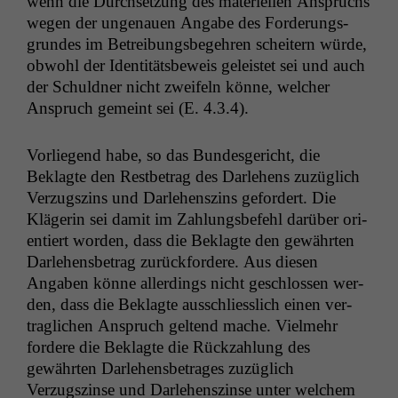
wenn die Durch­set­zung des materiellen Anspruchs
wegen der unge­nauen Angabe des Forderungs­
grun­des im Betrei­bungs­begehren scheit­ern würde,
obwohl der Iden­titäts­be­weis geleis­tet sei und auch
der Schuld­ner nicht zweifeln könne, welch­er
Anspruch gemeint sei (E. 4.3.4).
Vor­liegend habe, so das Bun­des­gericht, die
Beklagte den Rest­be­trag des Dar­lehens zuzüglich
Verzugszins und Dar­lehen­szins gefordert. Die
Klägerin sei damit im Zahlungs­be­fehl darüber ori­
en­tiert wor­den, dass die Beklagte den gewährten
Dar­lehens­be­trag zurück­fordere. Aus diesen
Angaben könne allerd­ings nicht geschlossen wer­
den, dass die Beklagte auss­chliesslich einen ver­
traglichen Anspruch gel­tend mache. Vielmehr
fordere die Beklagte die Rück­zahlung des
gewährten Dar­lehens­be­trages zuzüglich
Verzugszinse und Dar­lehen­szinse unter welchem