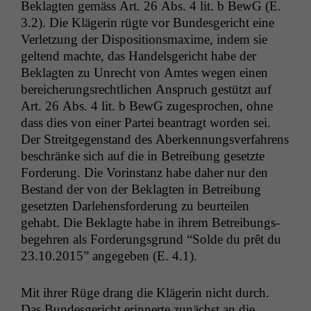
Beklagten gemäss Art. 26 Abs. 4 lit. b BewG (E.
3.2). Die Klägerin rügte vor Bun­des­gericht eine
Ver­let­zung der Dis­po­si­tion­s­maxime, indem sie
gel­tend machte, das Han­dels­gericht habe der
Beklagten zu Unrecht von Amtes wegen einen
bere­icherungsrechtlichen Anspruch gestützt auf
Art. 26 Abs. 4 lit. b BewG zuge­sprochen, ohne
dass dies von ein­er Partei beantragt wor­den sei.
Der Stre­it­ge­gen­stand des Aberken­nungsver­fahrens
beschränke sich auf die in Betrei­bung geset­zte
Forderung. Die Vorin­stanz habe daher nur den
Bestand der von der Beklagten in Betrei­bung
geset­zten Dar­lehens­forderung zu beurteilen
gehabt. Die Beklagte habe in ihrem Betrei­bungs­
begehren als Forderungs­grund “Sol­de du prêt du
23.10.2015” angegeben (E. 4.1).
Mit ihrer Rüge drang die Klägerin nicht durch.
Das Bun­des­gericht erin­nerte zunächst an die