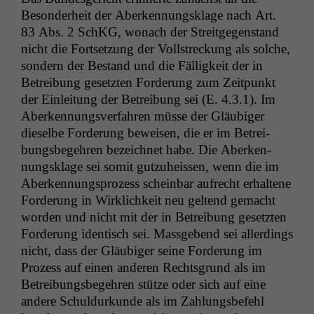
Beson­der­heit der Aberken­nungsklage nach Art.
83 Abs. 2 SchKG, wonach der Stre­it­ge­gen­stand
nicht die Fort­set­zung der Voll­streck­ung als solche,
son­dern der Bestand und die Fäl­ligkeit der in
Betrei­bung geset­zten Forderung zum Zeit­punkt
der Ein­leitung der Betrei­bung sei (E. 4.3.1). Im
Aberken­nungsver­fahren müsse der Gläu­biger
dieselbe Forderung beweisen, die er im Betrei­
bungs­begehren beze­ich­net habe. Die Aberken­
nungsklage sei somit gutzuheis­sen, wenn die im
Aberken­nung­sprozess schein­bar aufrecht erhal­tene
Forderung in Wirk­lichkeit neu gel­tend gemacht
wor­den und nicht mit der in Betrei­bung geset­zten
Forderung iden­tisch sei. Mass­gebend sei allerd­ings
nicht, dass der Gläu­biger seine Forderung im
Prozess auf einen anderen Rechts­grund als im
Betrei­bungs­begehren stütze oder sich auf eine
andere Schul­durkunde als im Zahlungs­be­fehl