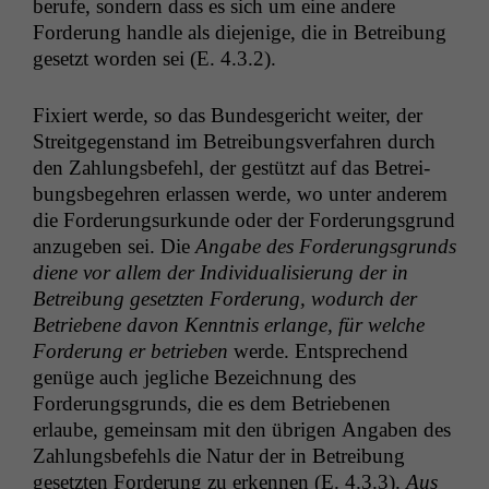
berufe, son­dern dass es sich um eine andere
Forderung han­dle als diejenige, die in Betrei­bung
geset­zt wor­den sei (E. 4.3.2).
Fix­iert werde, so das Bun­des­gericht weit­er, der
Stre­it­ge­gen­stand im Betrei­bungsver­fahren durch
den Zahlungs­be­fehl, der gestützt auf das Betrei­
bungs­begehren erlassen werde, wo unter anderem
die Forderung­surkunde oder der Forderungs­grund
anzugeben sei. Die
Angabe des Forderungs­grunds
diene vor allem der Indi­vid­u­al­isierung der in
Betrei­bung geset­zten Forderung, wodurch der
Betriebene davon Ken­nt­nis erlange, für welche
Forderung er betrieben
werde. Entsprechend
genüge auch jegliche Beze­ich­nung des
Forderungs­grunds, die es dem Betriebe­nen
erlaube, gemein­sam mit den übri­gen Angaben des
Zahlungs­be­fehls die Natur der in Betrei­bung
geset­zten Forderung zu erken­nen (E. 4.3.3).
Aus