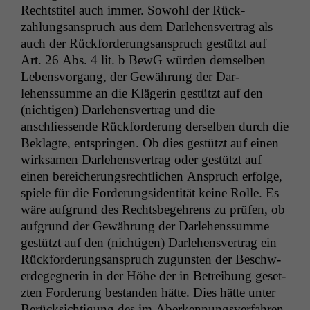
Recht­sti­tel auch immer. Sowohl der Rück­
zahlungsanspruch aus dem Dar­lehensver­trag als
auch der Rück­forderungsanspruch gestützt auf
Art. 26 Abs. 4 lit. b BewG wür­den dem­sel­ben
Lebensvor­gang, der Gewährung der Dar­
lehenssumme an die Klägerin gestützt auf den
(nichti­gen) Dar­lehensver­trag und die
anschliessende Rück­forderung der­sel­ben durch die
Beklagte, entsprin­gen. Ob dies gestützt auf einen
wirk­samen Dar­lehensver­trag oder gestützt auf
einen bere­icherungsrechtlichen Anspruch erfolge,
spiele für die Forderungsi­den­tität keine Rolle. Es
wäre auf­grund des Rechts­begehrens zu prüfen, ob
auf­grund der Gewährung der Dar­lehenssumme
gestützt auf den (nichti­gen) Dar­lehensver­trag ein
Rück­forderungsanspruch zugun­sten der Beschw­
erdegeg­ner­in in der Höhe der in Betrei­bung geset­
zten Forderung bestanden hätte. Dies hätte unter
Berück­sich­ti­gung des im Aberken­nungsver­fahren