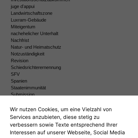
juge d'appui
Landwirtschaftszone
Luxram-Gebäude
Miteigentum
nachehelicher Unterhalt
Nachfrist
Natur- und Heimatschutz
Notzuständigkeit
Revision
Schiedsrichterernennung
SFV
Spanien
Staatenimmunität
Submission
Submissionsrecht
Teilungsklage
Wir nutzen Cookies, um eine Vielzahl von
Venezuela
Services anzubieten, diese stetig zu
VRK
verbessern sowie Texte entsprechend Ihrer
Wiederherstellungsanordnung
Interessen auf unserer Webseite, Social Media
Zivilprozessordnung