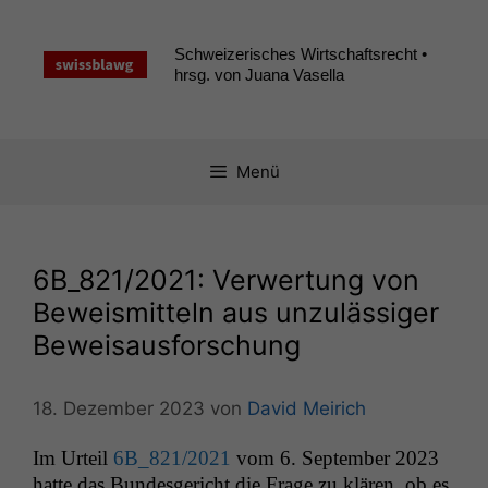
Zum
Inhalt
Schweizerisches Wirtschaftsrecht •
springen
hrsg. von Juana Vasella
Menü
6B_821
/2021: Verwertung von
Beweismitteln aus unzulässiger
Beweisausforschung
18. Dezember 2023
von
David Meirich
Im Urteil
6B_821
/2021
vom 6. Sep­tem­ber 2023
hat­te das Bun­des­gericht die Frage zu klären, ob es