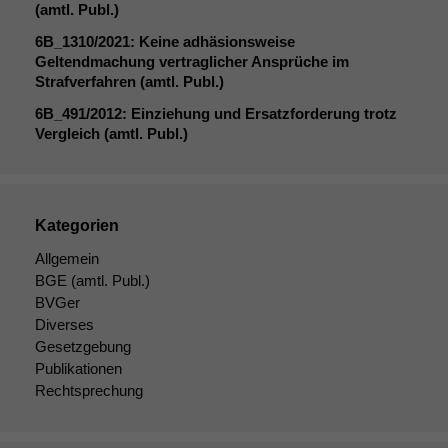
(amtl. Publ.)
6B_1310
/2021: Keine adhäsionsweise
Geltendmachung vertraglicher Ansprüche im
Funktionalität
Strafverfahren (amtl. Publ.)
Einige
Funktionen auf
6B_491
/2012: Einziehung und Ersatzforderung trotz
dieser Website
Vergleich (amtl. Publ.)
sind optional.
Wenn Sie
diese Option
deaktivieren,
kann die
Kategorien
Website nicht
Allgemein
zu 100%
BGE
(amtl. Publ.)
funktionieren.
BVGer
Diverses
Gesetzgebung
Marketing
Publikationen
Wir speichern
Rechtsprechung
anonyme Daten ab,
um interne
marketingtechnische