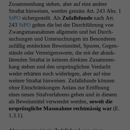
Zusam­men­hang ste­hen, aber auf eine andere
Straftat hin­weisen, wer­den gemäss Art. 243 Abs. 1
StPO
sichergestellt. Als
Zufalls­funde
nach Art.
243
StPO
gel­ten die bei der Durch­führung von
Zwangs­mass­nah­men all­ge­mein und bei Durch­
suchun­gen und Unter­suchun­gen im Beson­deren
zufäl­lig ent­deck­ten Beweis­mit­tel, Spuren, Gegen­
stände oder Ver­mö­genswerte, die mit der abzuk­
lären­den Straftat in keinem direk­ten Zusam­men­
hang ste­hen und den ursprünglichen Ver­dacht
wed­er erhärten noch wider­legen, aber auf eine
weit­ere Straftat hin­weisen. Zufalls­funde kön­nen
ohne Ein­schränkun­gen Anlass zur Eröff­nung
eines neuen Strafver­fahrens geben und in diesem
als Beweis­mit­tel ver­wen­det wer­den,
soweit die
ursprüngliche Mass­nahme recht­mäs­sig war
(E.
1.3.1).