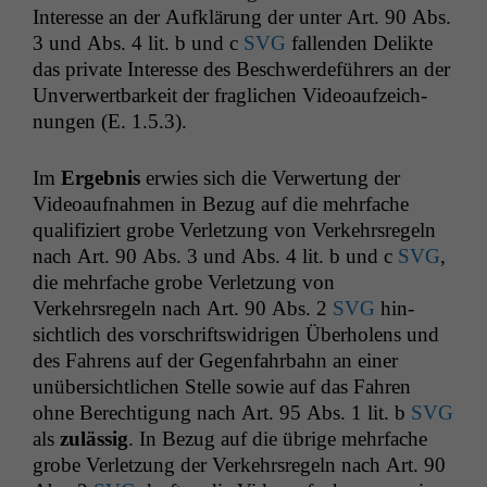
Inter­esse an der Aufk­lärung der unter Art. 90 Abs.
3 und Abs. 4 lit. b und c
SVG
fal­l­en­den Delik­te
das pri­vate Inter­esse des Beschw­erde­führers an der
Unver­w­ert­barkeit der fraglichen Videoaufze­ich­
nun­gen (E. 1.5.3).
Im
Ergeb­nis
erwies sich die Ver­w­er­tung der
Videoauf­nah­men in Bezug auf die mehrfache
qual­i­fiziert grobe Ver­let­zung von Verkehrsregeln
nach Art. 90 Abs. 3 und Abs. 4 lit. b und c
SVG
,
die mehrfache grobe Ver­let­zung von
Verkehrsregeln nach Art. 90 Abs. 2
SVG
hin­
sichtlich des vorschriftswidri­gen Über­holens und
des Fahrens auf der Gegen­fahrbahn an ein­er
unüber­sichtlichen Stelle sowie auf das Fahren
ohne Berech­ti­gung nach Art. 95 Abs. 1 lit. b
SVG
als
zuläs­sig
. In Bezug auf die übrige mehrfache
grobe Ver­let­zung der Verkehrsregeln nach Art. 90