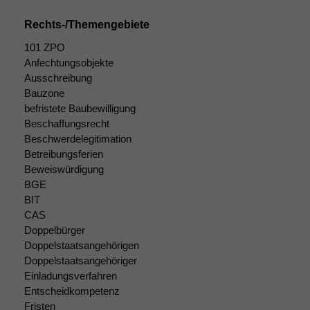
Auswertungen
durchführen zu
Rechts-/Themengebiete
können. Diese helfen
uns, unsere Website
101 ZPO
zu verbessern.
Anfechtungsobjekte
Ausschreibung
Bauzone
befristete Baubewilligung
Beschaffungsrecht
Beschwerdelegitimation
Betreibungsferien
Beweiswürdigung
BGE
BIT
CAS
Doppelbürger
Doppelstaatsangehörigen
Doppelstaatsangehöriger
Einladungsverfahren
Entscheidkompetenz
Fristen