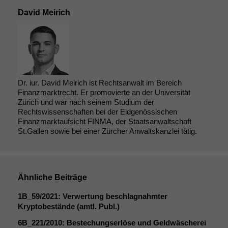
Cookies
David Meirich
Diese
Cookies sind
nicht
optional, es
braucht sie,
damit die
Website
Dr. iur. David Meirich ist Rechtsanwalt im Bereich
korrekt
Finanzmarktrecht. Er promovierte an der Universität
angezeigt
Zürich und war nach seinem Studium der
werden kann.
Rechtswissenschaften bei der Eidgenössischen
Finanzmarktaufsicht FINMA, der Staatsanwaltschaft
St.Gallen sowie bei einer Zürcher Anwaltskanzlei tätig.
Statistiken
Um unsere
Website zu
verbessern,
Ähnliche Beiträge
zeichnen
wir
1B_59
/2021: Verwertung beschlagnahmter
anonyme
Kryptobestände (amtl. Publ.)
statistische
6B_221
/2010: Bestechungserlöse und Geldwäscherei
Daten auf.