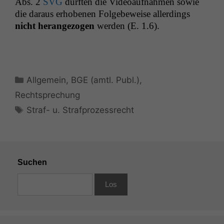
Abs. 2
SVG
durften die Videoauf­nah­men sowie
die daraus erhobe­nen Fol­ge­be­weise allerd­ings
nicht herange­zo­gen
wer­den (E. 1.6).
Kategorien
Allgemein
,
BGE (amtl. Publ.)
,
Rechtsprechung
Schlagwörter
Straf- u. Strafprozessrecht
Suchen
Notwendige