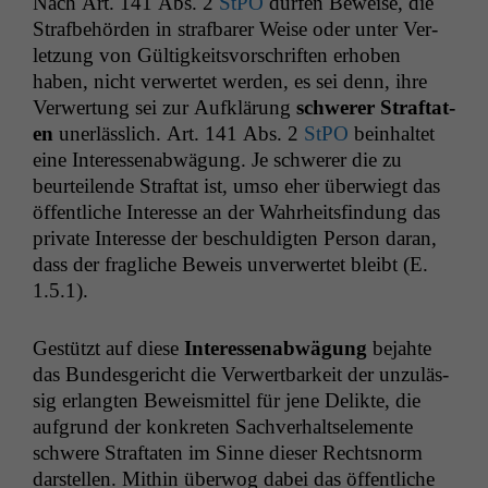
Nach Art. 141 Abs. 2
StPO
dür­fen Beweise, die
Straf­be­hör­den in straf­bar­er Weise oder unter Ver­
let­zung von Gültigkeitsvorschriften erhoben
haben, nicht ver­w­ertet wer­den, es sei denn, ihre
Ver­w­er­tung sei zur Aufk­lärung
schw­er­er Straftat­
en
uner­lässlich. Art. 141 Abs. 2
StPO
bein­hal­tet
eine Inter­essen­ab­wä­gung. Je schw­er­er die zu
beurteilende Straftat ist, umso eher über­wiegt das
öffentliche Inter­esse an der Wahrheits­find­ung das
pri­vate Inter­esse der beschuldigten Per­son daran,
dass der fragliche Beweis unver­w­ertet bleibt (E.
1.5.1).
Gestützt auf diese
Inter­essen­ab­wä­gung
bejahte
das Bun­des­gericht die Ver­w­ert­barkeit der unzuläs­
sig erlangten Beweis­mit­tel für jene Delik­te, die
auf­grund der konkreten Sachver­halt­se­le­mente
schwere Straftat­en im Sinne dieser Recht­snorm
darstellen. Mithin über­wog dabei das öffentliche