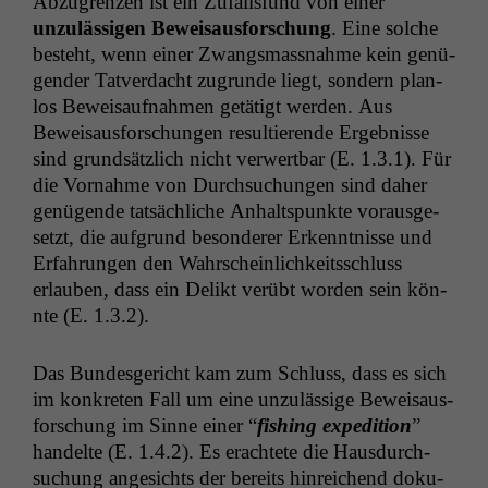
Abzu­gren­zen ist ein Zufalls­fund von ein­er
unzuläs­si­gen Beweisaus­forschung
. Eine solche
beste­ht, wenn ein­er Zwangs­mass­nahme kein genü­
gen­der Tatver­dacht zugrunde liegt, son­dern plan­
los Beweisauf­nah­men getätigt wer­den. Aus
Beweisaus­forschun­gen resul­tierende Ergeb­nisse
sind grund­sät­zlich nicht ver­w­ert­bar (E. 1.3.1). Für
die Vor­nahme von Durch­suchun­gen sind daher
genü­gende tat­säch­liche Anhalt­spunk­te voraus­ge­
set­zt, die auf­grund beson­der­er Erken­nt­nisse und
Erfahrun­gen den Wahrschein­lichkeitss­chluss
erlauben, dass ein Delikt verübt wor­den sein kön­
nte (E. 1.3.2).
Das Bun­des­gericht kam zum Schluss, dass es sich
im konkreten Fall um eine unzuläs­sige Beweisaus­
forschung im Sinne ein­er “
fish­ing expe­di­tion
”
han­delte (E. 1.4.2). Es erachtete die Haus­durch­
suchung angesichts der bere­its hin­re­ichend doku­