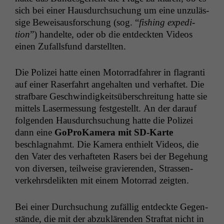
sich bei ein­er Haus­durch­suchung um eine unzuläs­
sige Beweisaus­forschung (sog. “
fish­ing expe­di­
tion
”) han­delte, oder ob die ent­deck­ten Videos
einen Zufalls­fund darstellten.
Die Polizei hat­te einen Motor­rad­fahrer in fla­granti
auf ein­er Raser­fahrt ange­hal­ten und ver­haftet. Die
straf­bare Geschwindigkeit­süber­schre­itung hat­te sie
mit­tels Laser­mes­sung fest­gestellt. An der darauf
fol­gen­den Haus­durch­suchung hat­te die Polizei
dann eine
GoProKam­era mit SD-Karte
beschlagnahmt. Die Kam­era enthielt Videos, die
den Vater des ver­hafteten Rasers bei der Bege­hung
von diversen, teil­weise gravieren­den, Strassen­
verkehrs­de­lik­ten mit einem Motor­rad zeigten.
Bei ein­er Durch­suchung zufäl­lig ent­deck­te Gegen­
stände, die mit der abzuk­lären­den Straftat nicht in