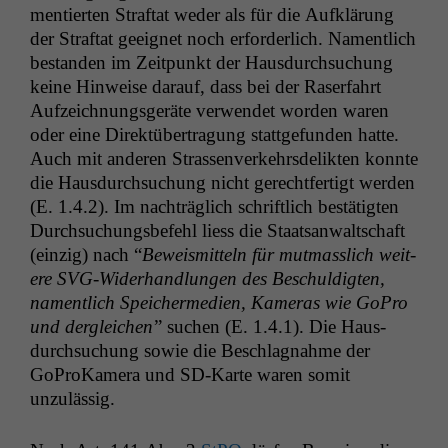
men­tierten Straftat wed­er als für die Aufk­lärung
der Straftat geeignet noch erforder­lich. Namentlich
bestanden im Zeit­punkt der Haus­durch­suchung
keine Hin­weise darauf, dass bei der Raser­fahrt
Aufze­ich­nungs­geräte ver­wen­det wor­den waren
oder eine Direk­tüber­tra­gung stattge­fun­den hat­te.
Auch mit anderen Strassen­verkehrs­de­lik­ten kon­nte
die Haus­durch­suchung nicht gerecht­fer­tigt wer­den
(E. 1.4.2). Im nachträglich schriftlich bestätigten
Durch­suchungs­be­fehl liess die Staat­san­waltschaft
(einzig) nach “
Beweis­mit­teln für mut­masslich weit­
ere SVG-Wider­hand­lun­gen des Beschuldigten,
namentlich Spe­icher­me­di­en, Kam­eras wie GoPro
und der­gle­ichen
” suchen (E. 1.4.1). Die Haus­
durch­suchung sowie die Beschlagnahme der
GoProKam­era und SD-Karte waren somit
unzulässig.