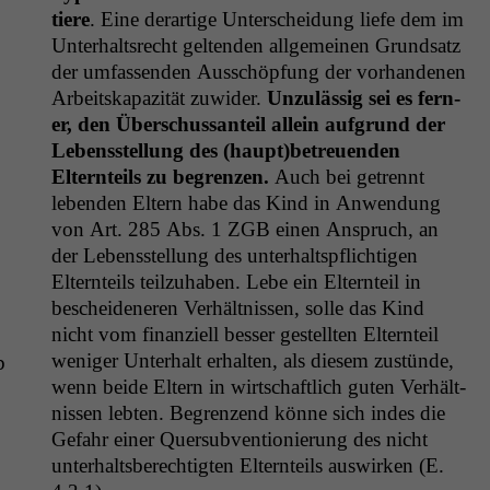
tiere
. Eine der­ar­tige Unter­schei­dung liefe dem im
Unter­halt­srecht gel­tenden all­ge­meinen Grund­satz
der umfassenden Auss­chöp­fung der vorhan­de­nen
Arbeit­ska­paz­ität zuwider.
Unzuläs­sig sei es fern­
er, den Über­schus­san­teil allein auf­grund der
Lebensstel­lung des (haupt)betreuenden
Eltern­teils zu begren­zen.
Auch bei getren­nt
leben­den Eltern habe das Kind in Anwen­dung
von Art. 285 Abs. 1
ZGB
einen Anspruch, an
der Lebensstel­lung des unter­halt­spflichti­gen
Eltern­teils teilzuhaben. Lebe ein Eltern­teil in
beschei­deneren Ver­hält­nis­sen, solle das Kind
nicht vom finanziell bess­er gestell­ten Eltern­teil
weniger Unter­halt erhal­ten, als diesem zustünde,
b
wenn bei­de Eltern in wirtschaftlich guten Ver­hält­
nis­sen lebten. Begren­zend könne sich indes die
Gefahr ein­er Quer­sub­ven­tion­ierung des nicht
unter­halts­berechtigten Eltern­teils auswirken (E.