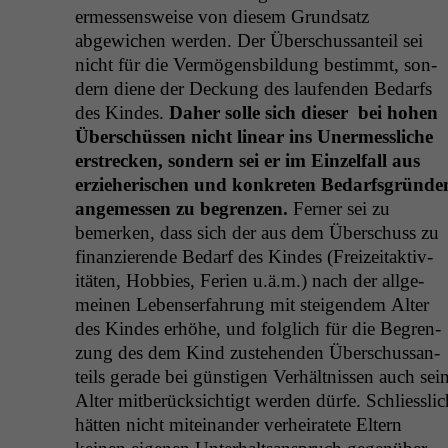
ermessensweise von diesem Grund­satz
abgewichen wer­den. Der Über­schus­san­teil sei
nicht für die Ver­mö­gens­bil­dung bes­timmt, son­
dern diene der Deck­ung des laufend­en Bedarfs
des Kindes.
Daher solle sich
dieser
bei hohen
Über­schüssen nicht lin­ear ins Uner­messliche
erstreck­en, son­dern sei er im Einzelfall aus
erzieherischen und konkreten Bedarf­s­grün­de
angemessen zu begren­zen.
Fern­er sei zu
bemerken, dass sich der aus dem Über­schuss zu
finanzierende Bedarf des Kindes (Freizeitak­tiv­
itäten, Hob­bies, Ferien u.ä.m.) nach der all­ge­
meinen Lebenser­fahrung mit steigen­dem Alter
des Kindes erhöhe, und fol­glich für die Begren­
zung des dem Kind zuste­hen­den Über­schus­san­
teils ger­ade bei gün­sti­gen Ver­hält­nis­sen auch sei
Alter mit­berück­sichtigt wer­den dürfe. Schliesslic
hät­ten nicht miteinan­der ver­heiratete Eltern