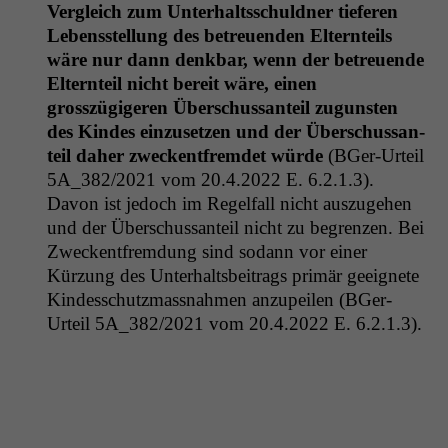
Ver­gle­ich zum Unter­haltss­chuld­ner tief­er­en
Lebensstel­lung des betreuen­den Eltern­teils
wäre nur dann denkbar, wenn der betreuende
Eltern­teil nicht bere­it wäre, einen
grosszügigeren Über­schus­san­teil zugun­sten
Notwendige
des Kindes einzuset­zen und der Über­schus­san­
Cookies
teil daher zweck­ent­fremdet würde
(BGer-Urteil
Diese
5A_382
/2021 vom 20.4.2022 E. 6.2.1.3).
Cookies sind
nicht
Davon ist jedoch im Regelfall nicht auszuge­hen
optional, es
und der Über­schus­san­teil nicht zu begren­zen. Bei
braucht sie,
Zweck­ent­frem­dung sind sodann vor ein­er
damit die
Kürzung des Unter­halts­beitrags primär geeignete
Website
Kindess­chutz­mass­nah­men anzu­peilen (BGer-
korrekt
angezeigt
Urteil
5A_382
/2021 vom 20.4.2022 E. 6.2.1.3).
werden kann.
Statistiken
Um unsere