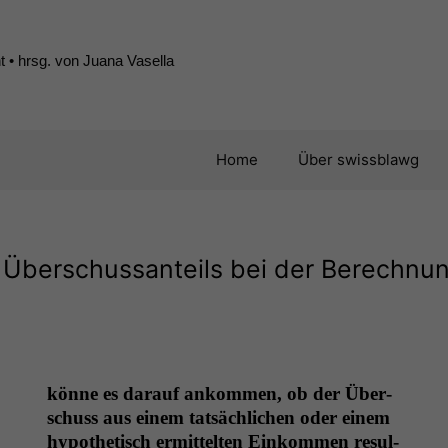
 • hrsg. von Juana Vasella
Home
Über swissblawg
 Überschussanteils bei der Berechnu
könne es darauf ankom­men, ob der Über­
schuss aus einem tat­säch­lichen oder einem
hypo­thetisch ermit­tel­ten Einkom­men resul­