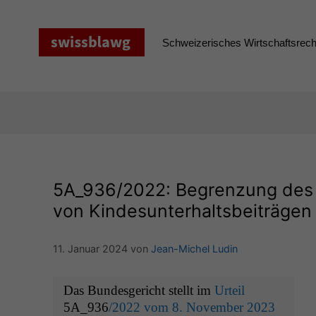
Zum
Inhalt
springen
Schweizerisches Wirtschaftsrecht
5A_936
/2022: Begrenzung des
von Kindesunterhaltsbeiträgen
11. Januar 2024
von
Jean-Michel Ludin
Das Bun­des­gericht stellt im
Urteil
5A_936
/2022 vom 8. Novem­ber 2023