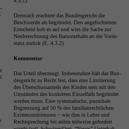
4.3.1).
­
­
Dem­nach erachtete das Bun­des­gericht die
Beschw­erde als begrün­det. Den ange­focht­e­nen
Entscheid hob es auf und wies die Sache zur
Neu­berech­nung des Barun­ter­halts an die Vorin­
stanz zurück (E. 4.3.2).
Kom­men­tar
s
Das Urteil überzeugt. Ins­beson­dere hält das Bun­
l
des­gericht zu Recht fest, dass eine Lim­i­tierung
des Über­schus­san­teils des Kindes stets mit den
Umstän­den des konkreten Einzelfalls begrün­det
wer­den muss. Eine sys­tem­a­tis­che, pauschale
Begren­zung auf 50 % des fam­i­lien­rechtlichen
Exis­tenzmin­i­mums − wie dies in Lehre und
s
Recht­sprechung bis anhin teil­weise gefordert
wurde (vgl. Schwizer/Oeri, “Neues” Unter­halt­