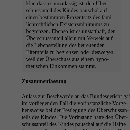
klar, dass es unzuläs­sig ist, den Über­
schus­san­teil des Kindes pauschal auf
einen bes­timmten Prozentsatz des fam­i­
lien­rechtlichen Exis­tenzmin­i­mums zu
begren­zen. Eben­so ist es unstatthaft, den
Über­schus­san­teil allein mit Ver­weis auf
die Lebensstel­lung des betreuen­den
Eltern­teils zu begren­zen oder deswe­gen,
weil der Über­schuss aus einem hypo­
thetis­chen Einkom­men stammt.
Zusam­men­fas­sung
Anlass zur Beschw­erde an das Bun­des­gericht ga
im vor­liegen­den Fall die vorin­stan­zliche Vorge­
hensweise bei der Fes­tle­gung des Über­schus­san­
teils des Kindes. Die Vorin­stanz hat­te den Über­
schus­san­teil des Kindes pauschal auf die Hälfte