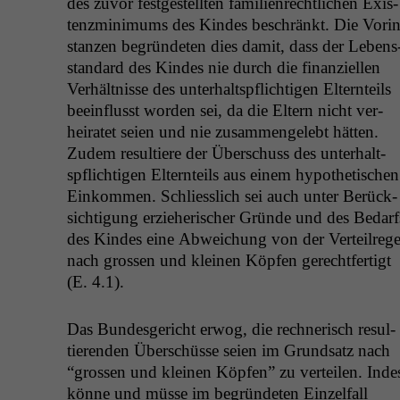
des zuvor fest­gestell­ten fam­i­lien­rechtlichen Exis­
tenzmin­i­mums des Kindes beschränkt. Die Vorin
stanzen begrün­de­ten dies damit, dass der Lebens
stan­dard des Kindes nie durch die finanziellen
Ver­hält­nisse des unter­halt­spflichti­gen Eltern­teils
bee­in­flusst wor­den sei, da die Eltern nicht ver­
heiratet seien und nie zusam­men­gelebt hät­ten.
Zudem resul­tiere der Über­schuss des unter­halt­
spflichti­gen Eltern­teils aus einem hypo­thetis­chen
Einkom­men. Schliesslich sei auch unter Berück­
sich­ti­gung erzieherisch­er Gründe und des Bedarf
des Kindes eine Abwe­ichung von der Verteil­rege
nach grossen und kleinen Köpfen gerecht­fer­tigt
(E. 4.1).
Das Bun­des­gericht erwog, die rech­ner­isch resul­
tieren­den Über­schüsse seien im Grund­satz nach
“grossen und kleinen Köpfen” zu verteilen. Inde
könne und müsse im begrün­de­ten Einzelfall