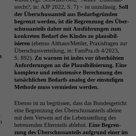
srecht?, in:
AJP
2022, S. 7) − ist unzuläs­sig.
Soll
der Über­schus­san­teil aus Bedarf­s­grün­den
begren­zt wer­den, ist die Begren­zung des Über­
schus­san­teils daher mit Aus­führun­gen zum
konkreten Bedarf des Kindes zu plau­si­bil­
isieren
(eben­so Althaus/Mettler, Prax­is­fra­gen zur
Über­schussverteilung, in: FamPra.ch 4/2023,
n
S. 892).
Zu war­nen ist indes vor über­höht­en
Anforderun­gen an die Plau­si­bil­isierung. Eine
kom­plexe und zeit­in­ten­sive Berech­nung des
tat­säch­lichen Bedarfs ana­log der ein­stu­fi­gen
Meth­ode muss ver­mieden werden.
Eben­so ist zu begrüssen, dass das Bun­des­gericht
eine Begren­zung des Über­schus­san­teils alleine
n
mit dem Ver­weis auf die Lebensstel­lung des
h
betreuen­den Eltern­teils ablehnt.
Eine Begren­
zung des Über­schus­san­teils auf­grund ein­er im