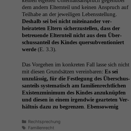
keinen eige­nen Unter­halt­sanspruch gegenüber
dem andern Eltern­teil und keinen Anspruch auf
Teil­habe an der jew­eili­gen Lebensstel­lung.
Deshalb sei bei nicht miteinan­der ver­
heirateten Eltern sicherzustellen, dass der
betreuende Eltern­teil nicht aus dem Über­
schus­san­teil des Kindes quer­sub­ven­tion­iert
werde
(E. 3.3).
Das Vorge­hen im konkreten Fall lasse sich nicht
mit diesen Grund­sätzen vere­in­baren:
Es sei
unzuläs­sig, für die Fes­tle­gung des Über­schus­
san­teils sys­tem­a­tisch am fam­i­lien­rechtlichen
Exis­tenzmin­i­mum des Kindes anzuknüpfen
und diesen in einem irgend­wie geart­eten Ver­
hält­nis dazu zu begren­zen
.
Eben­sowenig
Kategorien
Rechtsprechung
Schlagwörter
Familienrecht