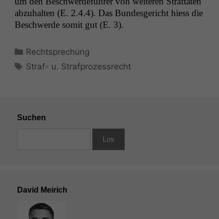
um den Beschw­erde­führer von weit­eren Straftat­en
abzuhal­ten (E. 2.4.4). Das Bun­des­gericht hiess die
Beschw­erde somit gut (E. 3).
Kategorien
Rechtsprechung
Schlagwörter
Straf- u. Strafprozessrecht
Suchen
David Meirich