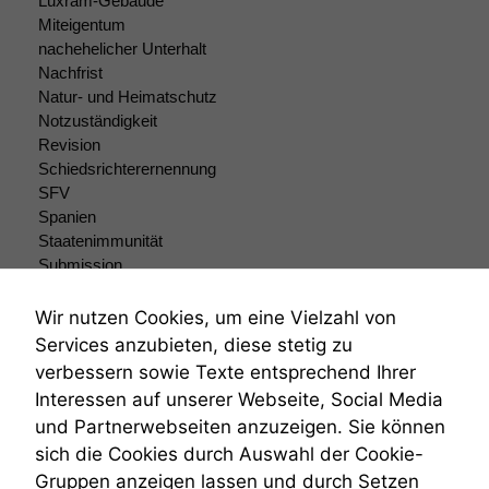
Luxram-Gebäude
uns, unsere Website
Miteigentum
zu verbessern.
nachehelicher Unterhalt
Nachfrist
Natur- und Heimatschutz
Notzuständigkeit
Revision
Schiedsrichterernennung
SFV
Spanien
Staatenimmunität
Submission
Submissionsrecht
Teilungsklage
Wir nutzen Cookies, um eine Vielzahl von
Venezuela
Services anzubieten, diese stetig zu
VRK
verbessern sowie Texte entsprechend Ihrer
Wiederherstellungsanordnung
Interessen auf unserer Webseite, Social Media
Zivilprozessordnung
und Partnerwebseiten anzuzeigen. Sie können
ZPO
sich die Cookies durch Auswahl der Cookie-
Zustellfiktion
Gruppen anzeigen lassen und durch Setzen
Zuständigkeit