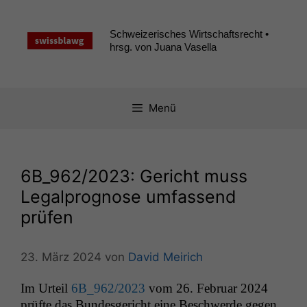
Zum
Inhalt
Schweizerisches Wirtschaftsrecht •
springen
hrsg. von Juana Vasella
Menü
6B_962
/2023: Gericht muss
Legalprognose umfassend
prüfen
23. März 2024
von
David Meirich
Im Urteil
6B_962
/2023
vom 26. Feb­ru­ar 2024
prüfte das Bun­des­gericht eine Beschw­erde gegen