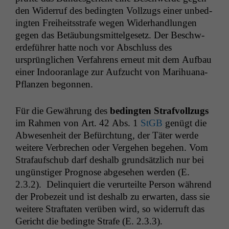
den Wider­ruf des bed­ingten Vol­lzugs ein­er unbe­d­
ingten Frei­heitsstrafe wegen Wider­hand­lun­gen
gegen das Betäubungsmit­telge­setz. Der Beschw­
erde­führer hat­te noch vor Abschluss des
ursprünglichen Ver­fahrens erneut mit dem Auf­bau
ein­er Indooran­lage zur Aufzucht von Mar­i­hua­na-
Pflanzen begonnen.
Für die Gewährung des
bed­ingten Strafvol­lzugs
im Rah­men von Art. 42 Abs. 1
StGB
genügt die
Abwe­sen­heit der Befürch­tung, der Täter werde
weit­ere Ver­brechen oder Verge­hen bege­hen. Vom
Strafauf­schub darf deshalb grund­sät­zlich nur bei
ungün­stiger Prog­nose abge­se­hen wer­den (E.
2.3.2). Delin­quiert die verurteilte Per­son während
der Probezeit und ist deshalb zu erwarten, dass sie
weit­ere Straftat­en verüben wird, so wider­ruft das
Gericht die bed­ingte Strafe (E. 2.3.3).