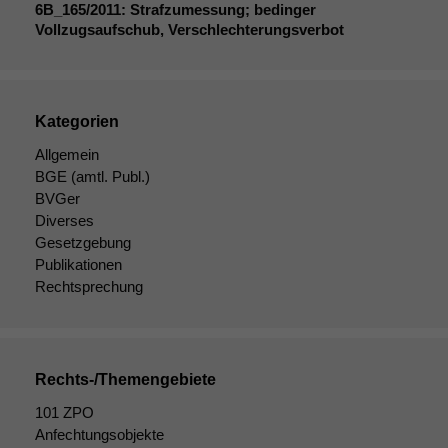
Cookies sind
6B_165
/2011: Strafzumessung; bedinger
nicht
Vollzugsaufschub, Verschlechterungsverbot
optional, es
braucht sie,
damit die
Website
korrekt
Kategorien
angezeigt
Allgemein
werden kann.
BGE
(amtl. Publ.)
BVGer
Diverses
Statistiken
Gesetzgebung
Um unsere
Publikationen
Website zu
Rechtsprechung
verbessern,
zeichnen
wir
anonyme
statistische
Rechts-/Themengebiete
Daten auf.
101 ZPO
Anfechtungsobjekte