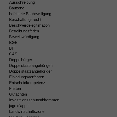
Ausschreibung
Funktionalität
Bauzone
Einige
Funktionen auf
befristete Baubewilligung
dieser Website
Beschaffungsrecht
sind optional.
Beschwerdelegitimation
Wenn Sie
Betreibungsferien
diese Option
Beweiswürdigung
deaktivieren,
BGE
kann die
BIT
Website nicht
CAS
zu 100%
Doppelbürger
funktionieren.
Doppelstaatsangehörigen
Doppelstaatsangehöriger
Einladungsverfahren
Marketing
Entscheidkompetenz
Wir speichern
Fristen
anonyme Daten ab,
um interne
Gutachten
marketingtechnische
Investitionsschutzabkommen
Auswertungen
juge d'appui
durchführen zu
Landwirtschaftszone
können. Diese helfen