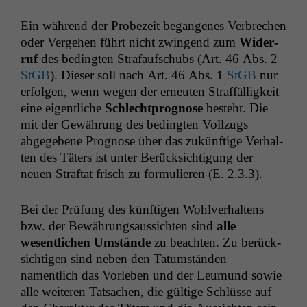
Ein während der Probezeit began­ge­nes Ver­brechen
oder Verge­hen führt nicht zwin­gend zum
Wider­
ruf
des bed­ingten Strafauf­schubs (Art. 46 Abs. 2
StGB
). Dieser soll nach Art. 46 Abs. 1
StGB
nur
erfol­gen, wenn wegen der erneuten Straf­fäl­ligkeit
eine eigentliche
Schlecht­prog­nose
beste­ht. Die
mit der Gewährung des bed­ingten Vol­lzugs
abgegebene Prog­nose über das zukün­ftige Ver­hal­
ten des Täters ist unter Berück­sich­ti­gung der
neuen Straftat frisch zu for­mulieren (E. 2.3.3).
Bei der Prü­fung des kün­fti­gen Wohlver­hal­tens
bzw. der Bewährungsaus­sicht­en sind
alle
wesentlichen Umstände
zu beacht­en. Zu berück­
sichti­gen sind neben den Tatum­stän­den
namentlich das Vor­leben und der Leu­mund sowie
alle weit­eren Tat­sachen, die gültige Schlüsse auf