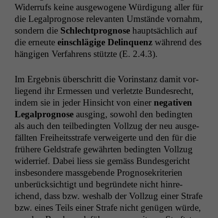
Wider­rufs keine aus­ge­wo­gene Würdi­gung aller für
die Legal­prog­nose rel­e­van­ten Umstände vor­nahm,
son­dern die
Schlecht­prog­nose
haupt­säch­lich auf
die erneute
ein­schlägige Delin­quenz
während des
hängi­gen Ver­fahrens stützte (E. 2.4.3).
Im Ergeb­nis über­schritt die Vorin­stanz damit vor­
liegend ihr Ermessen und ver­let­zte Bun­desrecht,
indem sie in jed­er Hin­sicht von ein­er
neg­a­tiv­en
Legal­prog­nose
aus­ging, sowohl den bed­ingten
als auch den teilbe­d­ingten Vol­lzug der neu aus­ge­
fäll­ten Frei­heitsstrafe ver­weigerte und den für die
frühere Geld­strafe gewährten bed­ingten Vol­lzug
wider­rief. Dabei liess sie gemäss Bun­des­gericht
ins­beson­dere mass­gebende Prog­nosekri­te­rien
unberück­sichtigt und begrün­dete nicht hin­re­
ichend, dass bzw. weshalb der Vol­lzug ein­er Strafe
bzw. eines Teils ein­er Strafe nicht genü­gen würde,