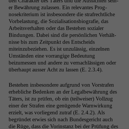
den Charak­ter des Täters und die Aus­sicht­en sein­
er Bewährung zulassen. Ein rel­e­vantes Prog­
nosekri­teri­um ist ins­beson­dere die strafrechtliche
Vor­be­las­tung, die Sozial­i­sa­tions­bi­ografie, das
Arbeitsver­hal­ten oder das Beste­hen sozialer
Bindun­gen. Dabei sind die per­sön­lichen Ver­hält­
nisse bis zum Zeit­punkt des Entschei­ds
miteinzubeziehen. Es ist unzuläs­sig, einzel­nen
Umstän­den eine vor­rangige Bedeu­tung
beizumessen und andere zu ver­nach­läs­si­gen oder
über­haupt auss­er Acht zu lassen (E. 2.3.4).
Beste­hen ins­beson­dere auf­grund von Vorstrafen
erhe­bliche Bedenken an der Legal­be­währung des
Täters, ist zu prüfen, ob ein (teil­weis­er) Vol­lzug
ein­er der Strafen eine genü­gende Warn­wirkung
erzielt, was vor­liegend zutraf (E. 2.4.2). Als
begrün­det erwies sich nach Bun­des­gericht auch
die Rüge, dass die Vorin­stanz bei der Prü­fung des