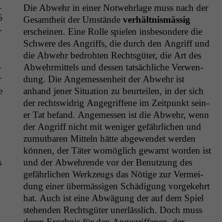
.
Die Abwehr in ein­er Notwehrlage muss nach der
6
Gesamtheit der Umstände
ver­hält­nis­mäs­sig
­
erscheinen. Eine Rolle spie­len ins­beson­dere die
Schwere des Angriffs, die durch den Angriff und
die Abwehr bedro­ht­en Rechts­güter, die Art des
­
Abwehrmit­tels und dessen tat­säch­liche Ver­wen­
r
dung. Die Angemessen­heit der Abwehr ist
e
anhand jen­er Sit­u­a­tion zu beurteilen, in der sich
der rechtswidrig Ange­grif­f­ene im Zeit­punkt sein­
.
er Tat befand. Angemessen ist die Abwehr, wenn
der Angriff nicht mit weniger gefährlichen und
zumut­baren Mit­teln hätte abgewen­det wer­den
kön­nen, der Täter wom­öglich gewarnt wor­den ist
s
und der Abwehrende vor der Benutzung des
gefährlichen Werkzeugs das Nötige zur Ver­mei­
dung ein­er über­mäs­si­gen Schädi­gung vorgekehrt
hat. Auch ist eine Abwä­gung der auf dem Spiel
ste­hen­den Rechts­güter uner­lässlich. Doch muss
deren Ergeb­nis für den Ange­grif­f­e­nen, der