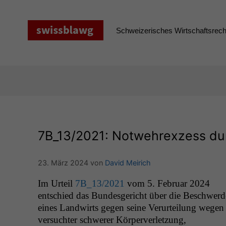
Zum
Inhalt
springen
Schweizerisches Wirtschaftsrecht
7B_13
/2021: Notwehrexzess d
23. März 2024
von
David Meirich
Im Urteil
7B_13
/2021
vom 5. Feb­ru­ar 2024
entsch­ied das Bun­des­gericht über die Beschw­erd
eines Land­wirts gegen seine Verurteilung wegen
ver­suchter schw­er­er Körperverletzung,