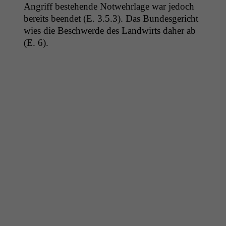
Angriff beste­hende Notwehrlage war jedoch
bere­its been­det (E. 3.5.3). Das Bun­des­gericht
wies die Beschw­erde des Land­wirts daher ab
(E. 6).