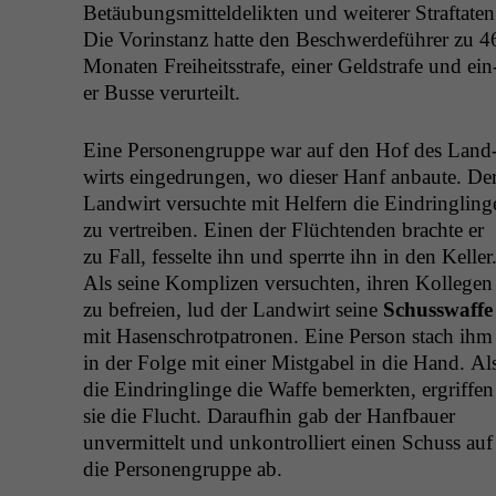
Betäubungsmit­telde­lik­ten und weit­er­er Straftat­en
Die Vorin­stanz hat­te den Beschw­erde­führer zu 4
Monat­en Frei­heitsstrafe, ein­er Geld­strafe und ein
er Busse verurteilt.
Eine Per­so­n­en­gruppe war auf den Hof des Land
wirts einge­drun­gen, wo dieser Hanf anbaute. De
Land­wirt ver­suchte mit Helfern die Ein­drin­gling
zu vertreiben. Einen der Flüch­t­en­den brachte er
zu Fall, fes­selte ihn und sper­rte ihn in den Keller
Als seine Kom­plizen ver­sucht­en, ihren Kol­le­gen
zu befreien, lud der Land­wirt seine
Schuss­waffe
mit Hasen­schrot­pa­tro­nen. Eine Per­son stach ihm
in der Folge mit ein­er Mist­ga­bel in die Hand. Al
die Ein­drin­glinge die Waffe bemerk­ten, ergrif­f­en
sie die Flucht. Daraufhin gab der Hanf­bauer
unver­mit­telt und unkon­trol­liert einen Schuss auf
die Per­so­n­en­gruppe ab.