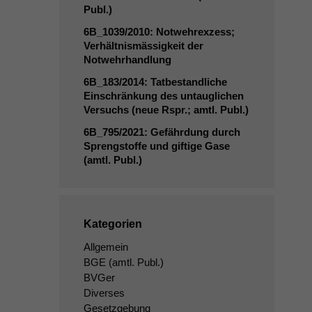
Publ.)
6B_1039
/2010: Notwehrexzess;
Verhältnismässigkeit der
Notwehrhandlung
6B_183
/2014: Tatbestandliche
Einschränkung des untauglichen
Versuchs (neue Rspr.; amtl. Publ.)
6B_795
/2021: Gefährdung durch
Sprengstoffe und giftige Gase
(amtl. Publ.)
Kategorien
Allgemein
BGE
(amtl. Publ.)
BVGer
Diverses
Gesetzgebung