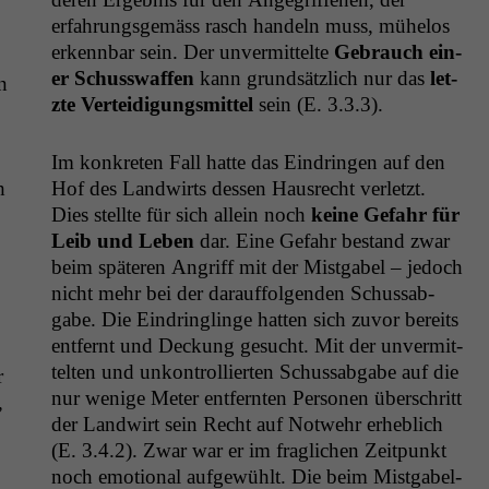
erfahrungs­gemäss rasch han­deln muss, müh­e­los
erkennbar sein. Der unver­mit­telte
Gebrauch ein­
er Schuss­waf­fen
kann grund­sät­zlich nur das
let­
n
zte Vertei­di­gungsmit­tel
sein (E. 3.3.3).
Im konkreten Fall hat­te das Ein­drin­gen auf den
h
Hof des Land­wirts dessen Haus­recht ver­let­zt.
Dies stellte für sich allein noch
keine Gefahr für
Leib und Leben
dar. Eine Gefahr bestand zwar
beim späteren Angriff mit der Mist­ga­bel – jedoch
nicht mehr bei der darauf­fol­gen­den Schuss­ab­
gabe. Die Ein­drin­glinge hat­ten sich zuvor bere­its
ent­fer­nt und Deck­ung gesucht. Mit der unver­mit­
tel­ten und unkon­trol­lierten Schuss­ab­gabe auf die
r
nur wenige Meter ent­fer­n­ten Per­so­n­en über­schritt
,
der Land­wirt sein Recht auf Notwehr erhe­blich
(E. 3.4.2). Zwar war er im fraglichen Zeit­punkt
noch emo­tion­al aufgewühlt. Die beim Mist­ga­bel-