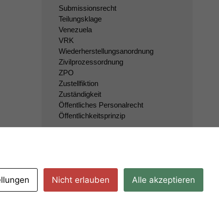
Submissionsrecht
Teilungsklage
Venezuela
VRK
Wiederherstellungsanordnung
Zivilprozessordnung
ZPO
Zustellfiktion
Zuständigkeit
Öffentliches Personalrecht
Öffentlichkeitsprinzip
ellungen
Nicht erlauben
Alle akzeptieren