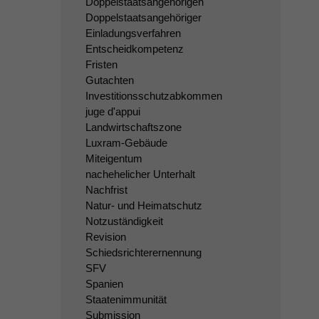
Doppelstaatsangehörigen
Doppelstaatsangehöriger
Einladungsverfahren
Entscheidkompetenz
Fristen
Gutachten
Investitionsschutzabkommen
juge d'appui
Landwirtschaftszone
Luxram-Gebäude
Miteigentum
nachehelicher Unterhalt
Nachfrist
Natur- und Heimatschutz
Notzuständigkeit
Revision
Schiedsrichterernennung
SFV
Spanien
Staatenimmunität
Submission