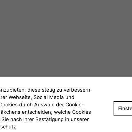
Statistiken
Um unsere
Website zu
verbessern,
zeichnen
wir
anonyme
statistische
Daten auf.
Funktionalität
anzubieten, diese stetig zu verbessern
Einige
erer Webseite, Social Media und
Funktionen auf
 Cookies durch Auswahl der Cookie-
dieser Website
Einst
sind optional.
Häkchens entscheiden, welche Cookies
Wenn Sie
Sie nach Ihrer Bestätigung in unserer
diese Option
nschutz
deaktivieren,