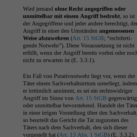
Wird jemand
ohne Recht ange­grif­f­en oder
unmit­tel­bar mit einem Angriff bedro­ht
, so ist
der Ange­grif­f­ene und jed­er andere berechtigt, de
Angriff in ein­er den Umstän­den
angemesse­nen
Weise abzuwehren
(
Art. 15 StGB
; “recht­fer­ti­
gende Notwehr”). Diese Voraus­set­zung ist nicht
erfüllt, wenn der Angriff bere­its vor­bei oder noc
nicht zu erwarten ist (E. 3.3.1).
Ein Fall von Puta­tivnotwehr liegt vor, wenn der
Täter einem Sachver­halt­sir­rtum unter­liegt, indem
er irrtüm­lich annimmt, es sei ein rechtswidriger
Angriff im Sinne von
Art. 15 StGB
gegen­wär­tig
oder unmit­tel­bar bevorste­hend. Han­delt der Täte
in ein­er irri­gen Vorstel­lung über den Sachver­halt
so beurteilt das Gericht die Tat zugun­sten des
Täters nach dem Sachver­halt, den sich dieser
vorgestellt hat (
Art. 13 Abs. 1 StGB
) (E. 3.3.2).