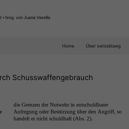
 • hrsg. von Juana Vasella
Home
Über swissblawg
urch Schusswaffengebrauch
die Gren­zen der Notwehr in entschuld­bar­er
e
Aufre­gung oder Bestürzung über den Angriff, so
han­delt er nicht schuld­haft (Abs. 2).