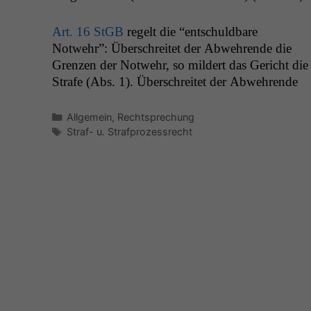
Art. 16 StGB
regelt die “entschuld­bare
Notwehr”: Über­schre­it­et der Abwehrende die
Gren­zen der Notwehr, so mildert das Gericht die
Strafe (Abs. 1). Über­schre­it­et der Abwehrende
Kategorien
Allgemein
,
Rechtsprechung
Schlagwörter
Straf- u. Strafprozessrecht