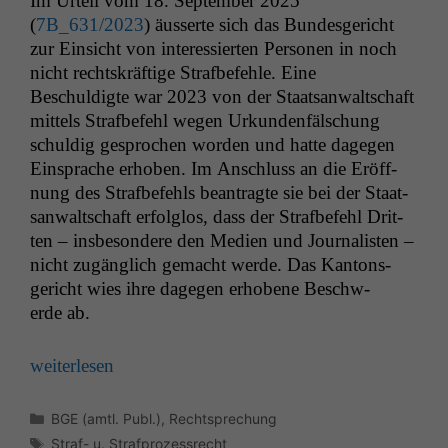
Im Urteil vom 18. Sep­tem­ber 2025
(
7B_631
/2023
) äusserte sich das Bun­des­gericht
zur Ein­sicht von inter­essierten Per­so­n­en in noch
nicht recht­skräftige Straf­be­fehle. Eine
Beschuldigte war 2023 von der Staat­san­waltschaft
mit­tels Straf­be­fehl wegen Urkun­den­fälschung
schuldig gesprochen wor­den und hat­te dage­gen
Ein­sprache erhoben. Im Anschluss an die Eröff­
nung des Straf­be­fehls beantragte sie bei der Staat­
san­waltschaft erfol­g­los, dass der Straf­be­fehl Drit­
ten – ins­beson­dere den Medi­en und Jour­nal­is­ten –
nicht zugänglich gemacht werde. Das Kan­ton­s­
gericht wies ihre dage­gen erhobene Beschw­
erde ab.
weit­er­lesen
Kategorien
BGE (amtl. Publ.)
,
Rechtsprechung
Schlagwörter
Straf- u. Strafprozessrecht