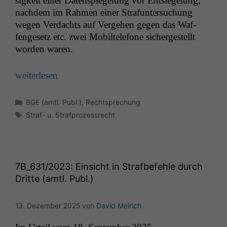
sigkeit ein­er Daten­spiegelung vor Entsiegelung,
nach­dem im Rah­men ein­er Stra­fun­ter­suchung
wegen Ver­dachts auf Verge­hen gegen das Waf­
fenge­setz etc. zwei Mobil­tele­fone sichergestellt
wor­den waren.
weit­er­lesen
Kategorien
BGE (amtl. Publ.)
,
Rechtsprechung
Schlagwörter
Straf- u. Strafprozessrecht
7B_631
/2023: Einsicht in Strafbefehle durch
Dritte (amtl. Publ.)
13. Dezember 2025
von
David Meirich