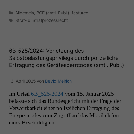
Kategorien
Allgemein
,
BGE (amtl. Publ.)
,
featured
Schlagwörter
Straf- u. Strafprozessrecht
6B_525
/2024: Verletzung des
Selbstbelastungsprivilegs durch polizeiliche
Erfragung des Gerätesperrcodes (amtl. Publ.)
13. April 2025
von
David Meirich
Im Urteil
6B_525
/2024
vom 15. Jan­u­ar 2025
befasste sich das Bun­des­gericht mit der Frage der
Ver­w­ert­barkeit ein­er polizeilichen Erfra­gung des
Entsper­rcodes zum Zugriff auf das Mobil­tele­fon
eines Beschuldigten.