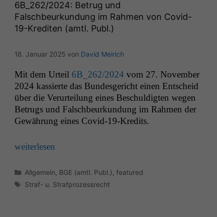
6B_262
/2024: Betrug und
anonyme
Falschbeurkundung im Rahmen von Covid-
statistische
19-Krediten (amtl. Publ.)
Daten auf.
18. Januar 2025
von
David Meirich
Funktionalität
Einige
Mit dem Urteil
6B_262
/2024
vom 27. Novem­ber
Funktionen auf
2024 kassierte das Bun­des­gericht einen Entscheid
dieser Website
über die Verurteilung eines Beschuldigten wegen
sind optional.
Betrugs und Falschbeurkun­dung im Rah­men der
Wenn Sie
diese Option
Gewährung eines Covid-19-Kredits.
deaktivieren,
kann die
weit­er­lesen
Website nicht
zu 100%
funktionieren.
Kategorien
Allgemein
,
BGE (amtl. Publ.)
,
featured
Schlagwörter
Straf- u. Strafprozessrecht
Marketing
Wir speichern