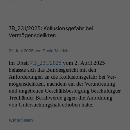
7B_231
/2025: Kollusionsgefahr bei
Vermögensdelikten
21. Juni 2025
von
David Meirich
Im Urteil
7B_231
/2025
vom 2. April 2025
befasste sich das Bun­des­gericht mit den
Anforderun­gen an die Kol­lu­sion­s­ge­fahr bei Ver­
mö­gens­de­lik­ten, nach­dem ein der Verun­treu­ung
und unge­treuen Geschäfts­be­sorgung beschuldigter
Treuhän­der Beschw­erde gegen die Anord­nung
von Unter­suchung­shaft erhoben hatte.
weit­er­lesen