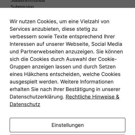
Staatenimmunität
Submission
Submissionsrecht
Teilungsklage
Wir nutzen Cookies, um eine Vielzahl von
Venezuela
Services anzubieten, diese stetig zu
VRK
verbessern sowie Texte entsprechend Ihrer
Wiederherstellungsanordnung
Interessen auf unserer Webseite, Social Media
Zivilprozessordnung
und Partnerwebseiten anzuzeigen. Sie können
ZPO
sich die Cookies durch Auswahl der Cookie-
Zustellfiktion
Gruppen anzeigen lassen und durch Setzen
Zuständigkeit
Öffentliches Personalrecht
eines Häkchens entscheiden, welche Cookies
Öffentlichkeitsprinzip
ausgespielt werden. Weitere Informationen
erhalten Sie nach Ihrer Bestätigung in unserer
Datenschutzerklärung.
Rechtliche Hinweise &
Datenschutz
anmelden
Einstellungen