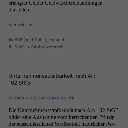
erlangter Gelder Geld­wäscherei­hand­lun­gen
darstellen.
weit­er­lesen
Kategorien
BGE (amtl. Publ.)
,
featured
Schlagwörter
Straf- u. Strafprozessrecht
Unternehmensstrafbarkeit nach Art.
102 StGB
15. Februar 2025
von
David Meirich
Die Unternehmensstraf­barkeit nach Art. 102 StGB
bildet eine Aus­nahme vom herrschen­den Prinzip
der auss­chliesslichen Straf­barkeit natür­lich­er Per­