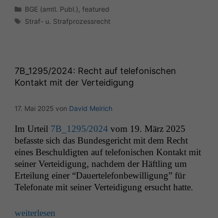
Kategorien
BGE (amtl. Publ.)
,
featured
Schlagwörter
Straf- u. Strafprozessrecht
7B_1295
/2024: Recht auf telefonischen
Kontakt mit der Verteidigung
17. Mai 2025
von
David Meirich
Im Urteil
7B_1295
/2024
vom 19. März 2025
befasste sich das Bun­des­gericht mit dem Recht
eines Beschuldigten auf tele­fonis­chen Kon­takt mit
sein­er Vertei­di­gung, nach­dem der Häftling um
Erteilung ein­er “Dauertele­fon­be­wil­li­gung” für
Tele­fonate mit sein­er Vertei­di­gung ersucht hatte.
weit­er­lesen