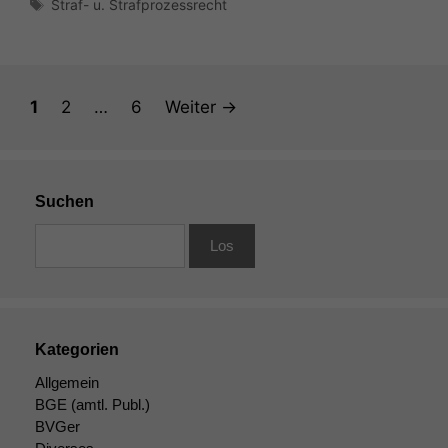
Schlagwörter
Straf- u. Strafprozessrecht
Seite
Seite
Seite
1
2
…
6
Weiter
→
Suchen
Kategorien
Allgemein
BGE
(amtl. Publ.)
BVGer