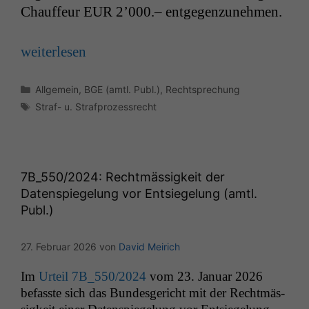
Chauf­feur
EUR
2’000.– entgegenzunehmen.
weit­er­lesen
Kategorien
Allgemein
,
BGE (amtl. Publ.)
,
Rechtsprechung
Schlagwörter
Straf- u. Strafprozessrecht
7B_550
/2024: Rechtmässigkeit der
Datenspiegelung vor Entsiegelung (amtl.
Publ.)
27. Februar 2026
von
David Meirich
Im
Urteil
7B_550
/2024
vom 23. Jan­u­ar 2026
befasste sich das Bun­des­gericht mit der Recht­mäs­