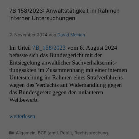
anonyme Daten ab,
um interne
7B_158
/2023: Anwaltstätigkeit im Rahmen
marketingtechnische
interner Untersuchungen
Auswertungen
durchführen zu
können. Diese helfen
2. November 2024
von
David Meirich
uns, unsere Website
zu verbessern.
Im Urteil
7B_158
/2023
vom 6. August 2024
befasste sich das Bun­des­gericht mit der
Entsiegelung anwaltlich­er Sachver­halt­ser­mit­
tlungsak­ten im Zusam­men­hang mit ein­er inter­nen
Unter­suchung im Rah­men eines Strafver­fahrens
wegen des Ver­dachts auf Wider­hand­lung gegen
das Bun­des­ge­setz gegen den unlauteren
Wettbewerb.
weit­er­lesen
Kategorien
Allgemein
,
BGE (amtl. Publ.)
,
Rechtsprechung