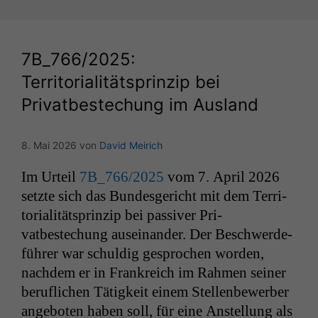
7B_766
/2025:
Territorialitätsprinzip bei
Privatbestechung im Ausland
8. Mai 2026
von
David Meirich
Im Urteil
7B_766
/2025
vom 7. April 2026
set­zte sich das Bun­des­gericht mit dem Ter­ri­
to­ri­al­ität­sprinzip bei pas­siv­er Pri­
vatbestechung auseinan­der. Der Beschw­erde­
führer war schuldig gesprochen wor­den,
nach­dem er in Frankre­ich im Rah­men sein­er
beru­flichen Tätigkeit einem Stel­len­be­wer­ber
ange­boten haben soll, für eine Anstel­lung als