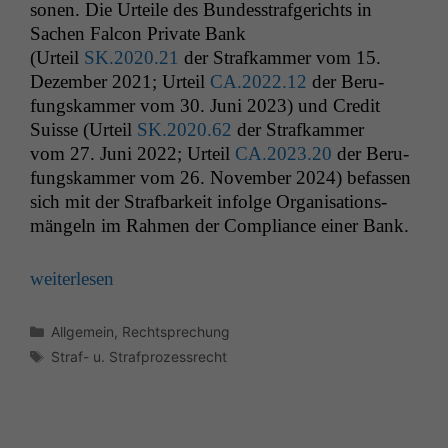
so­n­en. Die Urteile des Bun­desstrafgerichts in
Sachen Fal­con Pri­vate Bank
Notwendige
(Urteil
SK
.2020.21
der Strafkam­mer vom 15.
Cookies
Dezem­ber 2021; Urteil
CA
.2022.12
der Beru­
Diese
fungskam­mer vom 30. Juni 2023) und Cred­it
Cookies sind
Suisse (Urteil
SK
.2020.62
der Strafkam­mer
nicht
vom 27. Juni 2022; Urteil
CA
.2023.20
der Beru­
optional, es
braucht sie,
fungskam­mer vom 26. Novem­ber 2024) befassen
damit die
sich mit der Straf­barkeit infolge Organ­i­sa­tion­s­
Website
män­geln im Rah­men der Com­pli­ance ein­er Bank.
korrekt
angezeigt
werden kann.
weit­er­lesen
Kategorien
Allgemein
,
Rechtsprechung
Statistiken
Schlagwörter
Straf- u. Strafprozessrecht
Um unsere
Website zu
verbessern,
zeichnen
wir