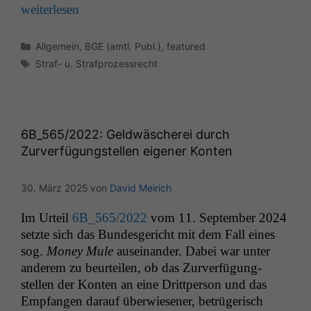
weit­er­lesen
Kategorien
Allgemein
,
BGE (amtl. Publ.)
,
featured
Schlagwörter
Straf- u. Strafprozessrecht
6B_565
/2022: Geldwäscherei durch
Zurverfügungstellen eigener Konten
30. März 2025
von
David Meirich
Im Urteil
6B_565
/2022
vom 11. Sep­tem­ber 2024
set­zte sich das Bun­des­gericht mit dem Fall eines
sog.
Mon­ey Mule
auseinan­der. Dabei war unter
anderem zu beurteilen, ob das Zurver­fü­gung­
stellen der Kon­ten an eine Drittper­son und das
Emp­fan­gen darauf über­wiesen­er, betrügerisch