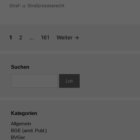
Straf- u. Strafprozessrecht
Seite
Seite
Seite
1
2
…
161
Weiter
→
Suchen
Kategorien
Allgemein
BGE
(amtl. Publ.)
BVGer