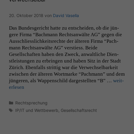
20. Oktober 2018
von
David Vasella
Das Bun­des­gericht hat­te zu entschei­den, ob die jün­
gere Fir­ma “Bach­mann Recht­san­wälte
AG
” gegen die
Auss­chliesslichkeit­srechte der älteren Fir­ma “Pach­
mann Recht­san­wälte
AG
” ver­stiess. Bei­de
Gesellschaften haben den Zweck, anwaltliche Dien­
stleis­tun­gen zu erbrin­gen und haben Sitz in der Stadt
Zürich. Eben­falls strit­tig war die Ver­wech­sel­barkeit
zwis­chen der älteren Wort­marke “Pach­mann” und dem
jün­geren, als Wap­pen­schild dargestell­ten “B” …
weit­
er­lesen
Kategorien
Rechtsprechung
Schlagwörter
IP/IT und Wettbewerb
,
Gesellschaftsrecht