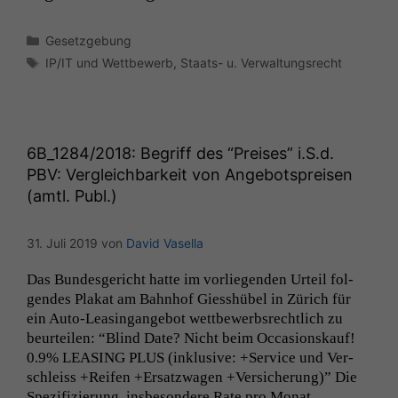
Kategorien
Gesetzgebung
Schlagwörter
IP/IT und Wettbewerb
,
Staats- u. Verwaltungsrecht
6B_1284
/2018: Begriff des “Preises” i.S.d.
PBV
: Vergleichbarkeit von Angebotspreisen
(amtl. Publ.)
31. Juli 2019
von
David Vasella
Das Bun­des­gericht hat­te im vor­liegen­den Urteil fol­
gen­des Plakat am Bahn­hof Giesshü­bel in Zürich für
ein Auto-Leas­in­­gange­bot wet­tbe­werb­srechtlich zu
beurteilen: “Blind Date? Nicht beim Occa­sion­skauf!
0.9%
LEASING
PLUS
(inklu­sive: +Ser­vice und Ver­
schleiss +Reifen +Ersatzwa­gen +Ver­sicherung)” Die
Spez­i­fizierung, ins­beson­dere Rate pro Monat,