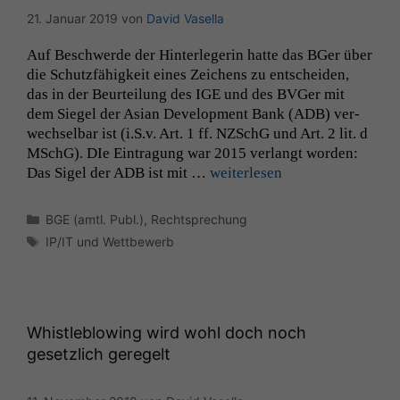
21. Januar 2019
von
David Vasella
Auf Beschw­erde der Hin­ter­legerin hat­te das BGer über
die Schutzfähigkeit eines Zeichens zu entschei­den,
das in der Beurteilung des
IGE
und des BVGer mit
dem Siegel der Asian Devel­op­ment Bank (
ADB
) ver­
wech­sel­bar ist (i.S.v. Art. 1 ff. NZSchG und Art. 2 lit. d
MSchG). DIe Ein­tra­gung war 2015 ver­langt wor­den:
Das Sigel der
ADB
ist mit …
weit­er­lesen
Kategorien
BGE (amtl. Publ.)
,
Rechtsprechung
Schlagwörter
IP/IT und Wettbewerb
Whistleblowing wird wohl doch noch
gesetzlich geregelt