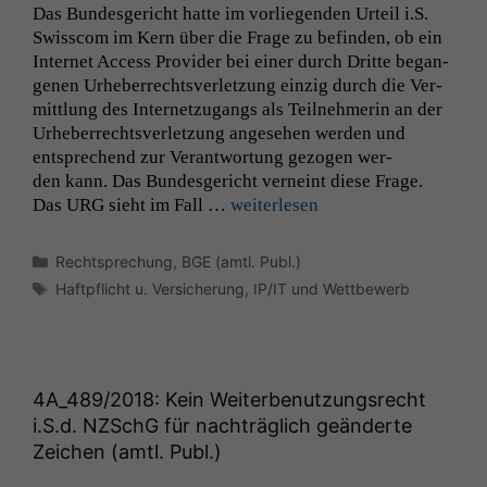
Das Bun­des­gericht hat­te im vor­liegen­den Urteil i.S.
Swiss­com im Kern über die Frage zu befind­en, ob ein
Inter­net Access Provider bei ein­er durch Dritte began­
genen Urhe­ber­rechtsver­let­zung einzig durch die Ver­
mit­tlung des Inter­net­zu­gangs als Teil­nehmerin an der
Urhe­ber­rechtsver­let­zung ange­se­hen wer­den und
entsprechend zur Ver­ant­wor­tung gezo­gen wer­
den kann. Das Bun­des­gericht verneint diese Frage.
Das
URG
sieht im Fall …
weit­er­lesen
Kategorien
Rechtsprechung
,
BGE (amtl. Publ.)
Schlagwörter
Haftpflicht u. Versicherung
,
IP/IT und Wettbewerb
4A_489
/2018: Kein Weiterbenutzungsrecht
i.S.d. NZSchG für nachträglich geänderte
Zeichen (amtl. Publ.)