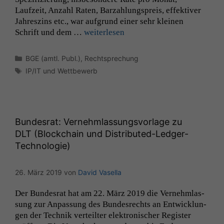
Laufzeit, Anzahl Rat­en, Barzahlung­spreis, effek­tiv­er
Jahreszins etc., war auf­grund ein­er sehr kleinen
Schrift und dem …
weit­er­lesen
Kategorien
BGE (amtl. Publ.)
,
Rechtsprechung
Schlagwörter
IP/IT und Wettbewerb
Bundesrat: Vernehmlassungsvorlage zu
DLT
(Blockchain und Distributed-Ledger-
Technologie)
26. März 2019
von
David Vasella
Der Bun­desrat hat am 22. März 2019 die Vernehm­las­
sung zur Anpas­sung des Bun­desrechts an Entwick­lun­
gen der Tech­nik verteil­ter elek­tro­n­is­ch­er Reg­is­ter