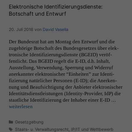
Elektronische Identifizierungsdienste:
Botschaft und Entwurf
20. Juli 2018
von
David Vasella
Der Bun­desrat hat am Mon­tag den Entwurf und die
zuge­hörige Botschaft des Bun­des­ge­set­zes über elek­
tro­n­is­che Iden­ti­fizierungs­di­en­ste (
BGEID
) veröf­
fentlicht. Das
BGEID
regelt die E‑
ID
, d.h. Inhalt,
Ausstel­lung, Ver­wen­dung, Sper­rung und Wider­ruf
anerkan­nter elek­tro­n­is­ch­er “Ein­heit­en” zur Iden­ti­
fizierung natür­lich­er Per­so­n­en (E‑
ID
); die Anerken­
Notwendige
nung und Beauf­sich­ti­gung der Anbi­eter elek­tro­n­is­ch­er
Cookies
Iden­titäts­di­en­stleis­tun­gen (Iden­ti­­ty-Provider, IdP) die
Diese
staatliche Iden­ti­fizierung der Inhab­er ein­er E‑
ID
…
Cookies sind
weit­er­lesen
nicht
optional, es
braucht sie,
Kategorien
Gesetzgebung
damit die
Schlagwörter
Staats- u. Verwaltungsrecht
,
IP/IT und Wettbewerb
Website