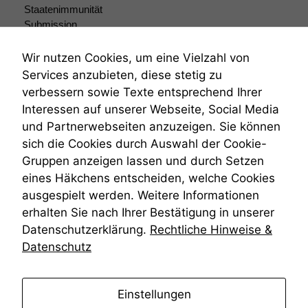
Staatenimmunität
Submission
Submissionsrecht
Teilungsklage
Wir nutzen Cookies, um eine Vielzahl von
Venezuela
Services anzubieten, diese stetig zu
VRK
verbessern sowie Texte entsprechend Ihrer
Wiederherstellungsanordnung
Interessen auf unserer Webseite, Social Media
Zivilprozessordnung
und Partnerwebseiten anzuzeigen. Sie können
ZPO
sich die Cookies durch Auswahl der Cookie-
Zustellfiktion
Gruppen anzeigen lassen und durch Setzen
Zuständigkeit
Öffentliches Personalrecht
eines Häkchens entscheiden, welche Cookies
Öffentlichkeitsprinzip
ausgespielt werden. Weitere Informationen
erhalten Sie nach Ihrer Bestätigung in unserer
Datenschutzerklärung.
Rechtliche Hinweise &
Datenschutz
anmelden
Einstellungen