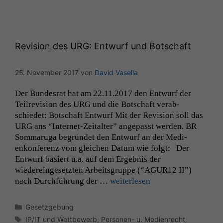
Wenn Sie
diese Option
deaktivieren,
kann die
Website nicht
Revision des
URG
: Entwurf und Botschaft
zu 100%
funktionieren.
25. November 2017
von
David Vasella
Der Bun­desrat hat am 22.11.2017 den Entwurf der
Marketing
Teil­re­vi­sion des
URG
und die Botschaft ver­ab­
Wir speichern
schiedet: Botschaft Entwurf Mit der Revi­sion soll das
anonyme Daten ab,
URG
ans “Inter­net-Zeital­ter” angepasst wer­den.
BR
um interne
Som­maru­ga begrün­det den Entwurf an der Medi­
marketingtechnische
enkon­ferenz vom gle­ichen Datum wie fol­gt: Der
Auswertungen
durchführen zu
Entwurf basiert u.a. auf dem Ergeb­nis der
können. Diese helfen
wiedereinge­set­zten Arbeits­gruppe (“
AGUR12
II
”)
uns, unsere Website
nach Durch­führung der …
weit­er­lesen
zu verbessern.
Kategorien
Gesetzgebung
Schlagwörter
IP/IT und Wettbewerb
,
Personen- u. Medienrecht
,