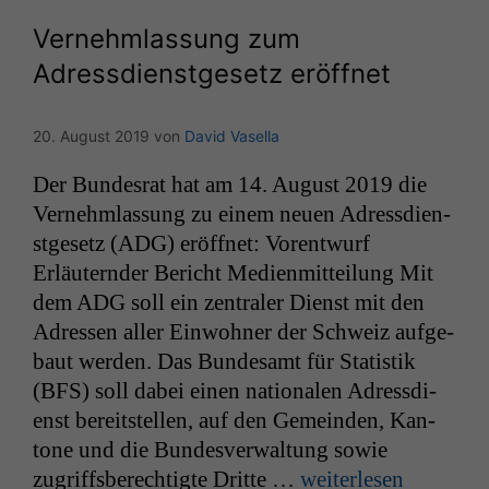
Vernehmlassung zum
Adressdienstgesetz eröffnet
20. August 2019
von
David Vasella
Der Bun­desrat hat am 14. August 2019 die
Vernehm­las­sung zu einem neuen Adress­di­en­
st­ge­setz (
ADG
) eröffnet: Voren­twurf
Erläutern­der Bericht Medi­en­mit­teilung Mit
dem
ADG
soll ein zen­traler Dienst mit den
Adressen aller Ein­wohn­er der Schweiz aufge­
baut wer­den. Das Bun­de­samt für Sta­tis­tik
(
BFS
) soll dabei einen nationalen Adress­di­
enst bere­it­stellen, auf den Gemein­den, Kan­
tone und die Bun­desver­wal­tung sowie
zugriffs­berechtigte Dritte …
weit­er­lesen