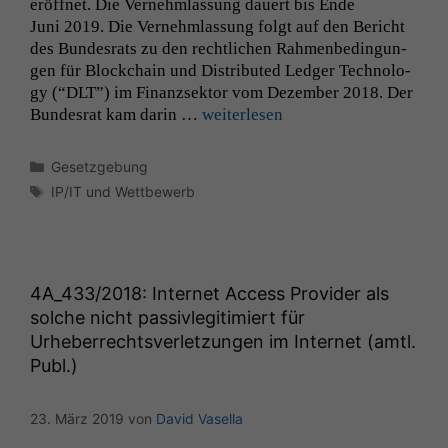
eröffnet. Die Vernehm­las­sung dauert bis Ende
Juni 2019. Die Vernehm­las­sung fol­gt auf den Bericht
des Bun­desrats zu den rechtlichen Rah­menbe­din­gun­
gen für Blockchain und Dis­trib­uted Ledger Tech­nol­o­
gy (“
DLT
”) im Finanzsek­tor vom Dezem­ber 2018. Der
Bun­desrat kam darin …
weit­er­lesen
Kategorien
Gesetzgebung
Schlagwörter
IP/IT und Wettbewerb
4A_433
/2018: Internet Access Provider als
solche nicht passivlegitimiert für
Urheberrechtsverletzungen im Internet (amtl.
Publ.)
23. März 2019
von
David Vasella