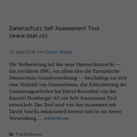
korrekt
angezeigt
werden kann.
Datenschutz Self Assessment Tool
(www.dsat.ch)
Statistiken
Um unsere
Website zu
12. April 2018
von
David Vasella
verbessern,
zeichnen
Die Vor­bere­itung auf das neue Daten­schutzrecht —
wir
das rev­i­dierte
DSG
, vor allem aber die Europäis­che
anonyme
Daten­schutz-Grund­verord­­nung — beschäftigt zur Zeit
statistische
eine Vielzahl von Unternehmen. Zur Erle­ichterung der
Daten auf.
Umset­zungsar­beit­en hat David Rosen­thal von der
Kan­zlei Hom­burg­er
AG
ein Self-Assess­­ment-Tool
entwick­elt. Das Tool wird von ihm zusam­men mit
Funktionalität
David Vasel­la redak­tionell betreut und ist zur freien
Einige
Ver­wen­dung …
weit­er­lesen
Funktionen auf
dieser Website
Kategorien
sind optional.
Publikationen