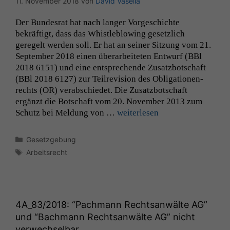
11. November 2018
von
David Vasella
Der Bun­desrat hat nach langer Vorgeschichte
bekräftigt, dass das Whistle­blow­ing geset­zlich
geregelt wer­den soll. Er hat an sein­er Sitzung vom 21.
Sep­tem­ber 2018 einen über­ar­beit­eten Entwurf (BBl
2018 6151) und eine entsprechende Zusatzbotschaft
(BBl 2018 6127) zur Teil­re­vi­sion des Oblig­a­tio­nen­
rechts (
OR
) ver­ab­schiedet. Die Zusatzbotschaft
ergänzt die Botschaft vom 20. Novem­ber 2013 zum
Schutz bei Mel­dung von …
weit­er­lesen
Kategorien
Gesetzgebung
Schlagwörter
Arbeitsrecht
4A_83
/2018: “Pachmann Rechtsanwälte
AG
”
und “Bachmann Rechtsanwälte
AG
” nicht
verwechselbar