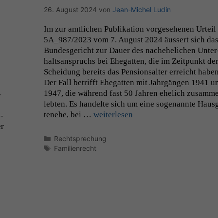
26. August 2024
von
Jean-Michel Ludin
Im zur amtlichen Pub­lika­tion vorge­se­henen Urteil
5A_987
/2023 vom 7. August 2024 äussert sich da
Bun­des­gericht zur Dauer des nachehe­lichen Unter
halt­sanspruchs bei Ehe­gat­ten, die im Zeit­punkt de
Schei­dung bere­its das Pen­sion­salter erre­icht haben
Der Fall bet­rifft Ehe­gat­ten mit Jahrgän­gen 1941 u
1947, die während fast 50 Jahren ehe­lich zusam­m
­
lebten. Es han­delte sich um eine soge­nan­nte Haus­
tene­he, bei …
weit­er­lesen
­
er
Kategorien
Rechtsprechung
Schlagwörter
Familienrecht