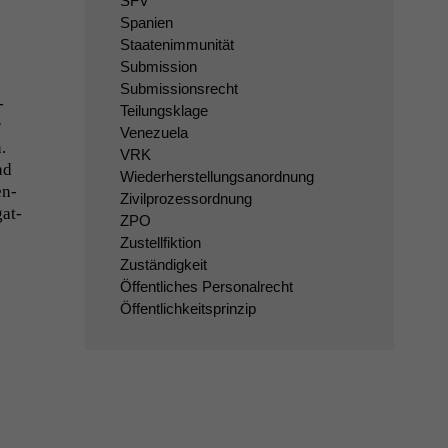
SFV
Spanien
Staatenimmunität
Submission
s
Submissionsrecht
­
Teilungsklage
r
Venezuela
.
VRK
nd
Wiederherstellungsanordnung
en­
Zivilprozessordnung
gat­
ZPO
Zustellfiktion
Zuständigkeit
Öffentliches Personalrecht
Öffentlichkeitsprinzip