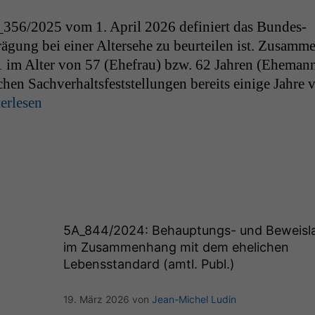
_356
/2025 vom 1. April 2026 definiert das Bun­des­
rä­gung bei ein­er Alterse­he zu beurteilen ist. Zusam­m
1 im Alter von 57 (Ehe­frau) bzw. 62 Jahren (Ehe­mann
n Sachver­halts­fest­stel­lun­gen bere­its einige Jahre 
­er­lesen
5A_844
/2024: Behauptungs- und Beweisl
im Zusammenhang mit dem ehelichen
Lebensstandard (amtl. Publ.)
19. März 2026
von
Jean-Michel Ludin