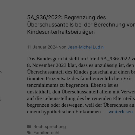
5A_936
/2022: Begrenzung des
Überschussanteils bei der Berechnung vo
Kindesunterhaltsbeiträgen
11. Januar 2024
von
Jean-Michel Ludin
Das Bun­des­gericht stellt im Urteil
5A_936
/2022 
8. Novem­ber 2023 klar, dass es unzuläs­sig ist, den
Notwendige
r­
Über­schus­san­teil des Kindes pauschal auf einen b
Cookies
timmten Prozentsatz des fam­i­lien­rechtlichen Exis­
Diese
tenzmin­i­mums zu begren­zen. Eben­so ist es
Cookies sind
unstatthaft, den Über­schus­san­teil allein mit Ver­we
nicht
,
auf die Lebensstel­lung des betreuen­den Eltern­teil
optional, es
braucht sie,
begren­zen oder deswe­gen, weil der Über­schuss au
damit die
einem hypo­thetis­chen Einkom­men …
weit­er­lesen
Website
korrekt
Kategorien
Rechtsprechung
angezeigt
Schlagwörter
Familienrecht
werden kann.