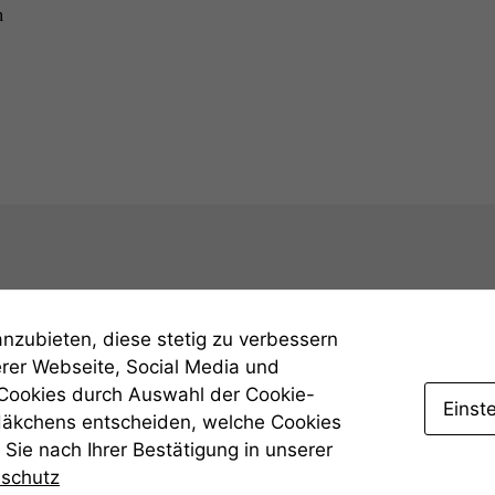
kann die
m
Website nicht
zu 100%
funktionieren.
Marketing
Wir speichern
anonyme Daten ab,
um interne
marketingtechnische
Auswertungen
durchführen zu
können. Diese helfen
uns, unsere Website
anzubieten, diese stetig zu verbessern
zu verbessern.
erer Webseite, Social Media und
 Cookies durch Auswahl der Cookie-
Einst
Häkchens entscheiden, welche Cookies
Sie nach Ihrer Bestätigung in unserer
nschutz