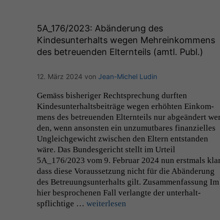
5A_176
/2023: Abänderung des
Kindesunterhalts wegen Mehreinkommens
des betreuenden Elternteils (amtl. Publ.)
12. März 2024
von
Jean-Michel Ludin
Gemäss bish­eriger Recht­sprechung durften
Kindesun­ter­halts­beiträge wegen erhöht­en Einkom­
mens des betreuen­den Eltern­teils nur abgeän­dert we
den, wenn anson­sten ein unzu­mut­bares finanzielles
Ungle­ichgewicht zwis­chen den Eltern ent­standen
wäre. Das Bun­des­gericht stellt im Urteil
5A_176
/2023 vom 9. Feb­ru­ar 2024 nun erst­mals klar
dass diese Voraus­set­zung nicht für die Abän­derung
des Betreu­ung­sun­ter­halts gilt. Zusam­men­fas­sung Im
hier besproch­enen Fall ver­langte der unter­halt­
spflichtige …
weit­er­lesen