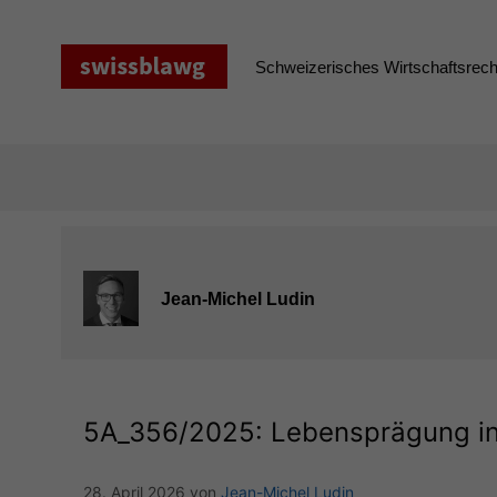
Zum
Inhalt
springen
Schweizerisches Wirtschaftsrecht
Jean-Michel Ludin
5A_356
/2025: Lebensprägung in 
28. April 2026
von
Jean-Michel Ludin