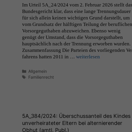
Im Urteil
5A_24
/2024 vom 2. Feb­ru­ar 2026 stellt da
Bun­des­gericht klar, dass eine lange Tren­nungs­dauer
für sich allein keinen wichti­gen Grund darstellt, um
vom Grund­satz der hälfti­gen Teilung der beru­fliche
Vor­sorgeguthaben abzuwe­ichen. Eben­so wenig
genügt der Umstand, dass die Vor­sorgeguthaben
haupt­säch­lich nach der Tren­nung erwor­ben wur­den.
Zusam­men­fas­sung Die Parteien des vor­liegen­den Ve
fahrens hat­ten 2011 in …
weit­er­lesen
Kategorien
Allgemein
Schlagwörter
Familienrecht
5A_384
/2024: Überschussanteil des Kindes
unverheirateter Eltern bei alternierender
Obhut (amtl. Publ.)