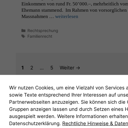
Einkom­men von rund Fr. 50’000.–, mehrheitlich vo
Ehe­mann stam­mend. Im Rah­men von vor­sor­glichen
Mass­nah­men …
weit­er­lesen
Kategorien
Rechtsprechung
Schlagwörter
Familienrecht
Seite
Seite
Seite
1
2
…
5
Weiter
→
Wir nutzen Cookies, um eine Vielzahl von Services 
sowie Texte entsprechend Ihrer Interessen auf uns
Partnerwebseiten anzuzeigen. Sie können sich die
Gruppen anzeigen lassen und durch Setzen eines 
anmelden
ausgespielt werden. Weitere Informationen erhalten 
Datenschutzerklärung.
Rechtliche Hinweise & Date