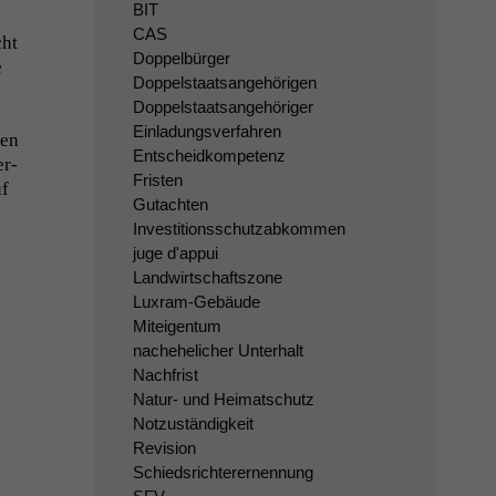
BIT
CAS
cht
Doppelbürger
e
Doppelstaatsangehörigen
Doppelstaatsangehöriger
Einladungsverfahren
hen
Entscheidkompetenz
er­
Fristen
uf
Gutachten
Investitionsschutzabkommen
juge d'appui
Landwirtschaftszone
Luxram-Gebäude
Miteigentum
nachehelicher Unterhalt
Nachfrist
Natur- und Heimatschutz
Notzuständigkeit
i
Revision
Schiedsrichterernennung