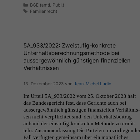
Kategorien
BGE (amtl. Publ.)
Schlagwörter
Familienrecht
5A_933
/2022: Zweistufig-konkrete
Unterhaltsberechnungsmethode bei
aussergewöhnlich günstigen finanziellen
Verhältnissen
13. Dezember 2023
von
Jean-Michel Ludin
Im Urteil
5A_933
/2022 vom 25. Okto­ber 2023 hält
das Bun­des­gericht fest, dass Gerichte auch bei
aussergewöhn­lich gün­sti­gen finanziellen Ver­hält­nis­
sen nicht verpflichtet sind, den Unter­halts­beitrag
anhand der ein­s­tu­­fig-konkreten Meth­ode zu ermit­
teln. Zusam­men­fas­sung Die Parteien im vor­liegen­de
Fall ver­fügten gemein­sam über ein monatlich­es