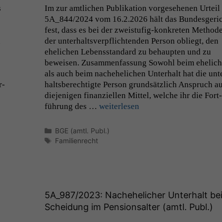
s
Im zur amtlichen Pub­lika­tion vorge­se­henen Urteil
5A_844
/2024 vom 16.2.2026 hält das Bun­des­geri
fest, dass es bei der zweis­tu­­fig-konkreten Meth­od
n
der unter­haltsverpflich­t­en­den Per­son obliegt, den
ehe­lichen Lebens­stan­dard zu behaupten und zu
beweisen. Zusam­men­fas­sung Sowohl beim ehe­lic
als auch beim nachehe­lichen Unter­halt hat die unt
r­
halts­berechtigte Per­son grund­sät­zlich Anspruch a
diejeni­gen finanziellen Mit­tel, welche ihr die Fort­
führung des …
weit­er­lesen
Kategorien
BGE (amtl. Publ.)
Schlagwörter
Familienrecht
5A_987
/2023: Nachehelicher Unterhalt be
Scheidung im Pensionsalter (amtl. Publ.)