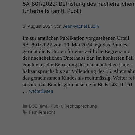
5A_801
/2022: Befristung des nachehelichen
Unterhalts (amtl. Publ.)
6. August 2024
von
Jean-Michel Ludin
Im zur amtlichen Pub­lika­tion vorge­se­henen Urteil
5A_801
/2022 vom 10. Mai 2024 legt das Bun­des­
gericht die Kri­te­rien für eine zeitliche Begren­zung
des nachehe­lichen Unter­halts dar. Im konkreten Fall
erachtet es die Befris­tung des nachehe­lichen Unter­
halt­sanspruchs bis zur Vol­len­dung des 16. Alter­s­jahr
des gemein­samen Kindes als recht­mäs­sig. Weit­er rel
a­tiviert das Bun­des­gericht seine in
BGE
148
III
161
…
weit­er­lesen
Kategorien
BGE (amtl. Publ.)
,
Rechtsprechung
Schlagwörter
Familienrecht