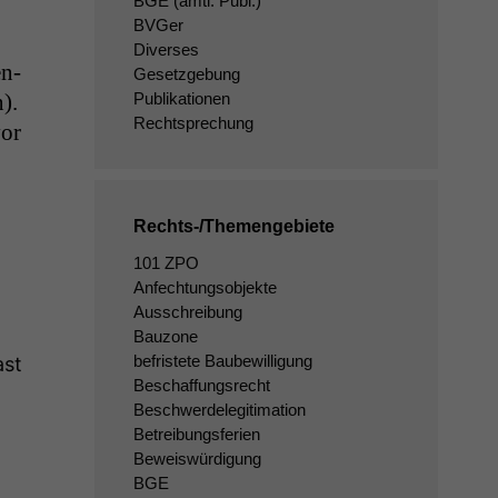
BGE
(amtl. Publ.)
BVGer
Diverses
en­
Gesetzgebung
).
Publikationen
Rechtsprechung
vor
Rechts-/Themengebiete
101 ZPO
Anfechtungsobjekte
Ausschreibung
Bauzone
befristete Baubewilligung
ast
Beschaffungsrecht
Beschwerdelegitimation
Betreibungsferien
Beweiswürdigung
BGE