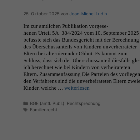
25. Oktober 2025
von
Jean-Michel Ludin
Im zur amtlichen Pub­lika­tion vorge­se­
henen Urteil
5A_384
/2024 vom 10. Sep­tem­ber 2025
befasste sich das Bun­des­gericht mit der Berech­nung
des Über­schus­san­teils von Kindern unver­heirateter
Eltern bei alternieren­der Obhut. Es kommt zum
Schluss, dass sich der Über­schus­san­teil dies­falls gle
ich berech­net wie bei Kindern von ver­heirateten
Eltern. Zusam­men­fas­sung Die Parteien des vor­liegen
den Ver­fahrens sind die unver­heirateten Eltern zwei
Kinder, welche …
weit­er­lesen
Kategorien
BGE (amtl. Publ.)
,
Rechtsprechung
Schlagwörter
Familienrecht