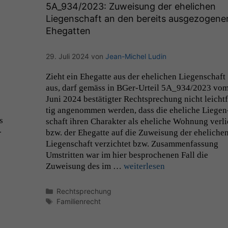
5A_934
/2023: Zuweisung der ehelichen
Liegenschaft an den bereits ausgezogene
Ehegatten
29. Juli 2024
von
Jean-Michel Ludin
Zieht ein Ehe­gat­te aus der ehe­lichen Liegen­schaft
aus, darf gemäss in BGer-Urteil
5A_934
/2023 vom
Juni 2024 bestätigter Recht­sprechung nicht leicht­f
tig angenom­men wer­den, dass die ehe­liche Liegen
s
schaft ihren Charak­ter als ehe­liche Woh­nung ver­li
­
bzw. der Ehe­gat­te auf die Zuweisung der ehe­liche
Liegen­schaft verzichtet bzw. Zusam­men­fas­sung
Umstrit­ten war im hier besproch­enen Fall die
Zuweisung des im …
weit­er­lesen
Kategorien
Rechtsprechung
Schlagwörter
Familienrecht