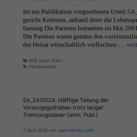
Im zur Pub­lika­tion vorge­se­henen Urteil
5A
gericht Kri­te­rien, anhand der­er die Leben­sp
fas­sung Die Parteien heirateten im Mai 200
Die Parteien waren gemäss den vorin­stan­zliche
der Heirat wirtschaftlich ver­flocht­en …
weit
Kategorien
BGE (amtl. Publ.)
Schlagwörter
Familienrecht
5A_24
/2024: Hälftige Teilung der
Vorsorgeguthaben trotz langer
Trennungsdauer (amtl. Publ.)
7. April 2026
von
Jean-Michel Ludin