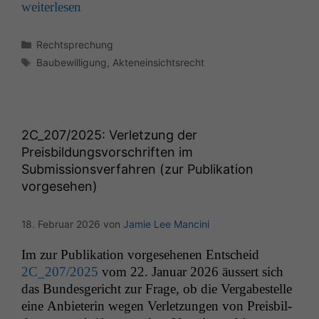
weit­er­lesen
Kategorien
Rechtsprechung
Schlagwörter
Baubewilligung
,
Akteneinsichtsrecht
2C_207
/2025: Verletzung der
Preisbildungsvorschriften im
Submissionsverfahren (zur Publikation
vorgesehen)
18. Februar 2026
von
Jamie Lee Mancini
Im zur Pub­lika­tion vorge­se­henen Entscheid
2C_207
/2025
vom 22. Jan­u­ar 2026 äussert sich
das Bun­des­gericht zur Frage, ob die Ver­gabestelle
eine Anbi­eterin wegen Ver­let­zun­gen von Preis­bil­