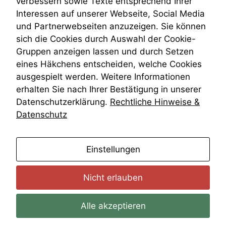
verbessern sowie Texte entsprechend Ihrer
Wiederherstellungsanordnung
Interessen auf unserer Webseite, Social Media
Zivilprozessordnung
und Partnerwebseiten anzuzeigen. Sie können
ZPO
sich die Cookies durch Auswahl der Cookie-
Zustellfiktion
Gruppen anzeigen lassen und durch Setzen
Zuständigkeit
Öffentliches Personalrecht
eines Häkchens entscheiden, welche Cookies
Öffentlichkeitsprinzip
ausgespielt werden. Weitere Informationen
erhalten Sie nach Ihrer Bestätigung in unserer
Datenschutzerklärung.
Rechtliche Hinweise &
Datenschutz
anmelden
Einstellungen
Nicht erlauben
Alle akzeptieren