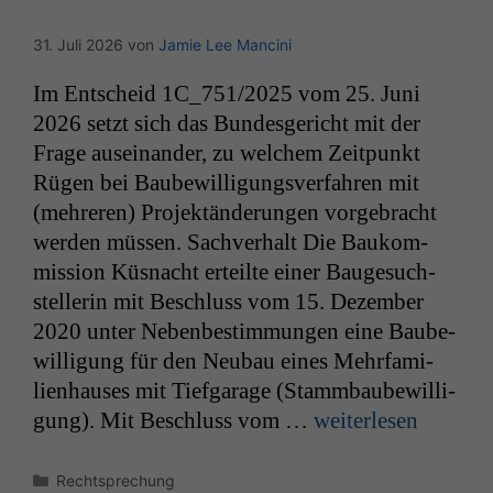
31. Juli 2026
von
Jamie Lee Mancini
Im Entscheid
1C_751
/2025 vom 25. Juni
2026 set­zt sich das Bun­des­gericht mit der
Frage auseinan­der, zu welchem Zeit­punkt
Rügen bei Baube­wil­li­gungsver­fahren mit
(mehreren) Pro­jek­tän­derun­gen vorge­bracht
wer­den müssen. Sachver­halt Die Baukom­
mis­sion Küs­nacht erteilte ein­er Bauge­such­
stel­lerin mit Beschluss vom 15. Dezem­ber
2020 unter Nebenbes­tim­mungen eine Baube­
wil­li­gung für den Neubau eines Mehrfam­i­
lien­haus­es mit Tief­garage (Stamm­baube­wil­li­
gung). Mit Beschluss vom …
weit­er­lesen
Kategorien
Rechtsprechung