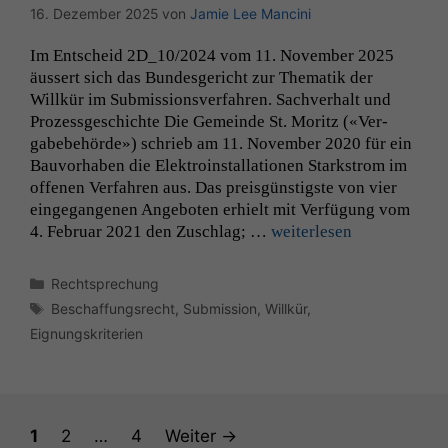
kann die
16. Dezember 2025
von
Jamie Lee Mancini
Website nicht
zu 100%
Im Entscheid
2D_10
/2024 vom 11. Novem­ber 2025
funktionieren.
äussert sich das Bun­des­gericht zur The­matik der
Willkür im Sub­mis­sionsver­fahren. Sachver­halt und
Prozess­geschichte Die Gemeinde St. Moritz («Ver­
Marketing
gabebe­hörde») schrieb am 11. Novem­ber 2020 für ein
Wir speichern
Bau­vorhaben die Elek­troin­stal­la­tio­nen Stark­strom im
anonyme Daten ab,
offe­nen Ver­fahren aus. Das preis­gün­stig­ste von vier
um interne
einge­gan­genen Ange­boten erhielt mit Ver­fü­gung vom
marketingtechnische
4. Feb­ru­ar 2021 den Zuschlag; …
weit­er­lesen
Auswertungen
durchführen zu
können. Diese helfen
Kategorien
Rechtsprechung
uns, unsere Website
Schlagwörter
Beschaffungsrecht
,
Submission
,
Willkür
,
zu verbessern.
Eignungskriterien
Seite
Seite
Seite
1
2
…
4
Weiter
→