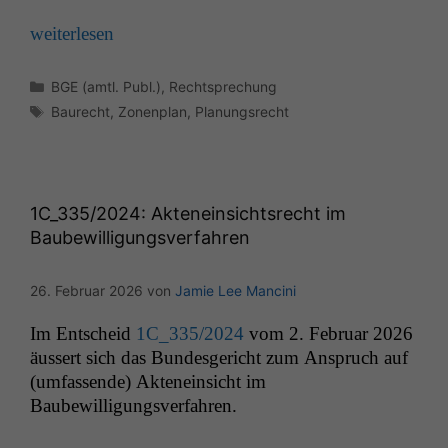
weit­er­lesen
Kategorien
BGE (amtl. Publ.)
,
Rechtsprechung
Schlagwörter
Baurecht
,
Zonenplan
,
Planungsrecht
1C_335
/2024: Akteneinsichtsrecht im
Baubewilligungsverfahren
26. Februar 2026
von
Jamie Lee Mancini
Im Entscheid
1C_335
/2024
vom 2. Feb­ru­ar 2026
äussert sich das Bun­des­gericht zum Anspruch auf
(umfassende) Aktenein­sicht im
Baubewilligungsverfahren.