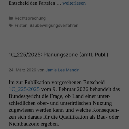
Entscheid den Parteien …
weit­er­lesen
Kategorien
Rechtsprechung
Schlagwörter
Fristen
,
Baubewilligungsverfahren
1C_225
/2025: Planungszone (amtl. Publ.)
24. März 2026
von
Jamie Lee Mancini
Im zur Pub­lika­tion vorge­se­henen Entscheid
1C_225
/2025
vom 9. Feb­ru­ar 2026 behan­delt das
Bun­des­gericht die Frage, ob Land ein­er unter­
schiedlichen ober- und unterirdis­chen Nutzung
zugewiesen wer­den kann und welche Kon­se­quen­
zen sich daraus für die Qual­i­fika­tion als Bau- oder
Nicht­bau­zone ergeben.