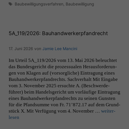
Schlagwörter
Baubewilligungsverfahren
,
Baubewilligung
5A_119
/2026: Bauhandwerkerpfandrecht
17. Juni 2026
von
Jamie Lee Mancini
Im Urteil
5A_119
/2026 vom 13. Mai 2026 beleuchtet
das Bun­des­gericht die prozes­sualen Her­aus­forderun­
gen von Kla­gen auf (vor­sor­gliche) Ein­tra­gung eines
Bauhandw­erk­erp­fan­drechts. Sachver­halt Mit Eingabe
vom 3. Novem­ber 2025 ersuchte A. (Beschw­erde­
führer) beim Han­dels­gericht um vor­läu­fige Ein­tra­gung
eines Bauhandw­erk­erp­fan­drechts zu seinen Gun­sten
für die Pfand­summe von Fr. 71’872.17 auf dem Grund­
stück X. Mit Ver­fü­gung vom 4. Novem­ber …
weit­er­
lesen