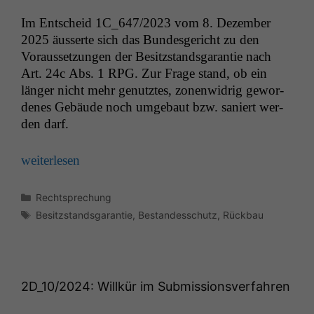
Im Entscheid
1C_647
/2023 vom 8. Dezem­ber
2025 äusserte sich das Bun­des­gericht zu den
Statistiken
Voraus­set­zun­gen der Besitz­s­tands­garantie nach
Um unsere
Website zu
Art. 24c Abs. 1
RPG
. Zur Frage stand, ob ein
verbessern,
länger nicht mehr genutztes, zonen­widrig gewor­
zeichnen
denes Gebäude noch umge­baut bzw. saniert wer­
wir
den darf.
anonyme
statistische
Daten auf.
weit­er­lesen
Kategorien
Rechtsprechung
Funktionalität
Schlagwörter
Besitzstandsgarantie
,
Bestandesschutz
,
Rückbau
Einige
Funktionen auf
dieser Website
sind optional.
Wenn Sie
2D_10
/2024: Willkür im Submissionsverfahren
diese Option
deaktivieren,