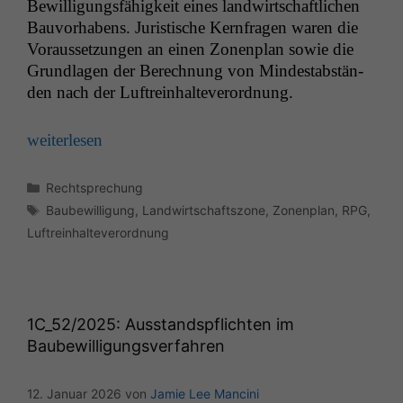
Bewil­li­gungs­fähigkeit eines land­wirtschaftlichen
Bau­vorhabens. Juris­tis­che Kern­fra­gen waren die
Voraus­set­zun­gen an einen Zonen­plan sowie die
Grund­la­gen der Berech­nung von Min­destab­stän­
den nach der Luftreinhalteverordnung.
weit­er­lesen
Kategorien
Rechtsprechung
Schlagwörter
Baubewilligung
,
Landwirtschaftszone
,
Zonenplan
,
RPG
,
Luftreinhalteverordnung
1C_52
/2025: Ausstandspflichten im
Baubewilligungsverfahren
12. Januar 2026
von
Jamie Lee Mancini