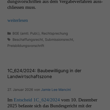
dungsvorschriften aus dem Ver­gabev­er­fahren auss­
chliessen muss.
weit­er­lesen
Kategorien
BGE (amtl. Publ.)
,
Rechtsprechung
Schlagwörter
Beschaffungsrecht
,
Submissionsrecht
,
Preisbildungsvorschrift
1C_624
/2024: Baubewilligung in der
Landwirtschaftszone
27. Januar 2026
von
Jamie Lee Mancini
Im
Entscheid
1C_624
/2024
vom 10. Dezem­ber
2025 befasste sich das Bun­des­gericht mit der