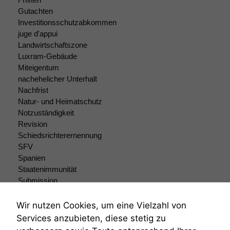
Gutachten
Investitionsschutzabkommen
juge d'appui
Landwirtschaftszone
Luxram-Gebäude
Miteigentum
nachehelicher Unterhalt
Nachfrist
Natur- und Heimatschutz
Notzuständigkeit
Revision
Schiedsrichterernennung
SFV
Spanien
Staatenimmunität
Submission
Submissionsrecht
Teilungsklage
Wir nutzen Cookies, um eine Vielzahl von
Venezuela
Services anzubieten, diese stetig zu
VRK