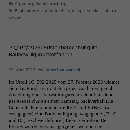
Kategorien
Allgemein
,
Rechtsprechung
Schlagwörter
Bauhandwerkerpfandrecht
,
vorsorgliche Massnahmen
,
Noven
1C_592
/2025: Fristenberechnung im
Baubewilligungsverfahren
23. April 2026
von
Jamie Lee Mancini
Im Urteil
1C_592
/2025 vom 27. Feb­ru­ar 2026 wid­met
sich das Bun­des­gericht den prozes­sualen Fol­gen der
Zustel­lung eines ver­wal­tungsrechtlichen Entschei­ds
per A‑Post Plus an einem Sam­stag. Sachver­halt Die
Gemeinde Kreu­zlin­gen erteilte E. und F. (Beschw­
erdegeg­n­er) eine Baube­wil­li­gung, woge­gen A., B., C.
und D. (Beschw­erde­führer) Rekurs erhoben. Der
Rekurs wurde teil­weise gut­ge­heis­sen und der