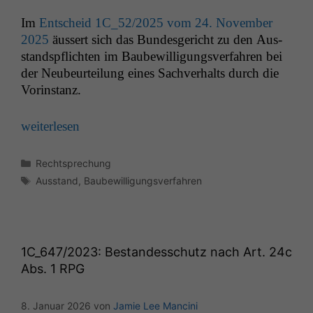
Im
Entscheid
1C_52
/2025 vom 24. Novem­ber
2025
äussert sich das Bun­des­gericht zu den Aus­
stand­spflicht­en im Baube­wil­li­gungsver­fahren bei
der Neubeurteilung eines Sachver­halts durch die
Vorinstanz.
weit­er­lesen
Notwendige
Kategorien
Rechtsprechung
Cookies
Schlagwörter
Ausstand
,
Baubewilligungsverfahren
Diese
Cookies sind
nicht
optional, es
braucht sie,
1C_647
/2023: Bestandesschutz nach Art. 24c
damit die
Website
Abs. 1
RPG
korrekt
angezeigt
8. Januar 2026
von
Jamie Lee Mancini
werden kann.