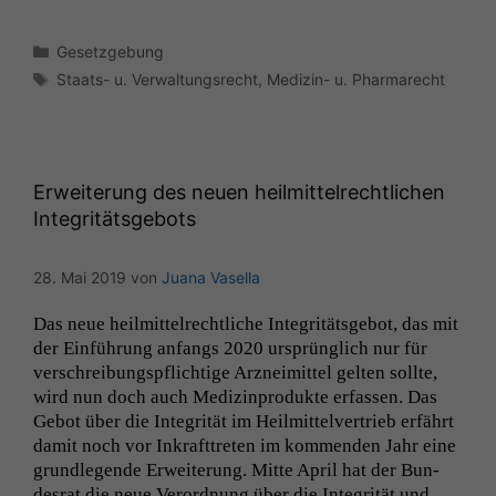
Kategorien
Gesetzgebung
Schlagwörter
Staats- u. Verwaltungsrecht
,
Medizin- u. Pharmarecht
Erweiterung des neuen heilmittelrechtlichen
Integritätsgebots
28. Mai 2019
von
Juana Vasella
Das neue heilmit­tel­rechtliche Integritäts­ge­bot, das mit
der Ein­führung anfangs 2020 ursprünglich nur für
ver­schrei­bungspflichtige Arzneimit­tel gel­ten sollte,
wird nun doch auch Medi­z­in­pro­duk­te erfassen. Das
Gebot über die Integrität im Heilmit­telver­trieb erfährt
damit noch vor Inkraft­treten im kom­menden Jahr eine
grundle­gende Erweiterung. Mitte April hat der Bun­
desrat die neue Verord­nung über die Integrität und