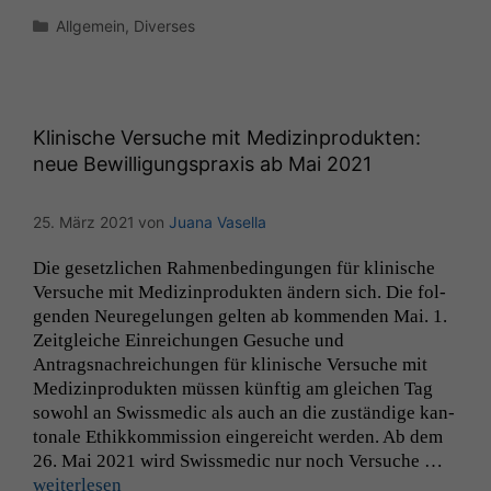
Kategorien
Allgemein
,
Diverses
Klinische Versuche mit Medizinprodukten:
neue Bewilligungspraxis ab Mai 2021
25. März 2021
von
Juana Vasella
Die geset­zlichen Rah­menbe­din­gun­gen für klin­is­che
Ver­suche mit Medi­z­in­pro­duk­ten ändern sich. Die fol­
gen­den Neuregelun­gen gel­ten ab kom­menden Mai. 1.
Zeit­gle­iche Ein­re­ichun­gen Gesuche und
Antragsnachre­ichun­gen für klin­is­che Ver­suche mit
Medi­z­in­pro­duk­ten müssen kün­ftig am gle­ichen Tag
sowohl an Swissmedic als auch an die zuständi­ge kan­
tonale Ethikkom­mis­sion ein­gere­icht wer­den. Ab dem
26. Mai 2021 wird Swissmedic nur noch Ver­suche …
weit­er­lesen