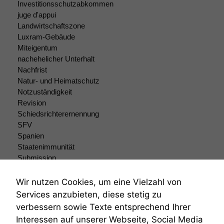
Investitionsschutzabkommen
juge d'appui
Landwirtschaftszone
Luxram-Gebäude
Miteigentum
nachehelicher Unterhalt
Nachfrist
Natur- und Heimatschutz
Notzuständigkeit
Revision
Schiedsrichterernennung
SFV
Spanien
Staatenimmunität
Submission
Submissionsrecht
Teilungsklage
Wir nutzen Cookies, um eine Vielzahl von
Venezuela
Services anzubieten, diese stetig zu
VRK
verbessern sowie Texte entsprechend Ihrer
Wiederherstellungsanordnung
Interessen auf unserer Webseite, Social Media
Zivilprozessordnung