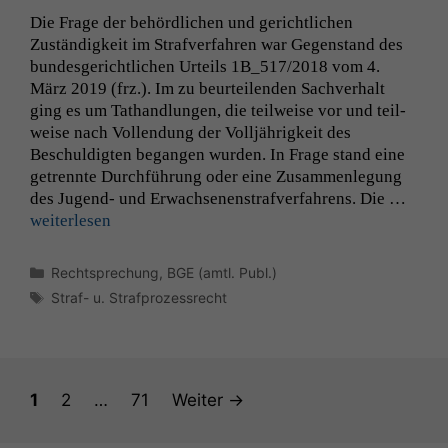
Website nicht
Die Frage der behördlichen und gerichtlichen
zu 100%
Zuständigkeit im Strafver­fahren war Gegen­stand des
funktionieren.
bun­des­gerichtlichen Urteils
1B_517
/2018 vom 4.
März 2019 (frz.). Im zu beurteilen­den Sachver­halt
ging es um Tathand­lun­gen, die teil­weise vor und teil­
Marketing
weise nach Vol­len­dung der Volljährigkeit des
Wir speichern
anonyme Daten ab,
Beschuldigten began­gen wur­den. In Frage stand eine
um interne
getren­nte Durch­führung oder eine Zusam­men­le­gung
marketingtechnische
des Jugend- und Erwach­se­nen­strafver­fahrens. Die …
Auswertungen
weit­er­lesen
durchführen zu
können. Diese helfen
Kategorien
Rechtsprechung
,
BGE (amtl. Publ.)
uns, unsere Website
zu verbessern.
Schlagwörter
Straf- u. Strafprozessrecht
Seite
Seite
Seite
1
2
…
71
Weiter
→