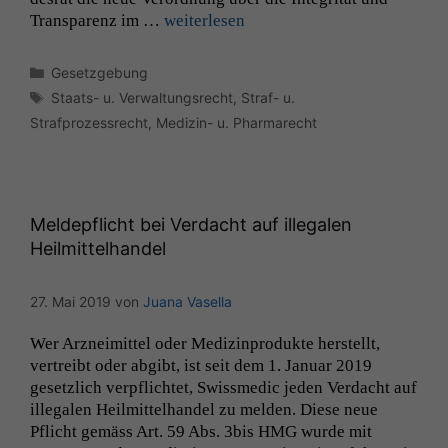
Trans­parenz im …
weit­er­lesen
Kategorien
Gesetzgebung
Schlagwörter
Staats- u. Verwaltungsrecht
,
Straf- u.
Strafprozessrecht
,
Medizin- u. Pharmarecht
Meldepflicht bei Verdacht auf illegalen
Heilmittelhandel
27. Mai 2019
von
Juana Vasella
Wer Arzneimit­tel oder Medi­z­in­pro­duk­te her­stellt,
vertreibt oder abgibt, ist seit dem 1. Jan­u­ar 2019
geset­zlich verpflichtet, Swissmedic jeden Ver­dacht auf
ille­galen Heilmit­tel­han­del zu melden. Diese neue
Pflicht gemäss Art. 59 Abs. 3bis
HMG
wurde mit