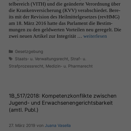
tel­bere­ich (
VITH
) und die geän­derte Verord­nung über
die Kranken­ver­sicherung (
KVV
) ver­ab­schiedet. Bere­
Statistiken
its mit der Revi­sion des Heilmit­telge­set­zes (revH­MG)
Um unsere
am 18. März 2016 hat­te das Par­la­ment die Bes­tim­
Website zu
mungen zu den geld­w­erten Vorteilen neu geregelt. Die
verbessern,
zeichnen
zwei neuen Artikel zur Integrität …
weit­er­lesen
wir
anonyme
Kategorien
Gesetzgebung
statistische
Schlagwörter
Staats- u. Verwaltungsrecht
,
Straf- u.
Daten auf.
Strafprozessrecht
,
Medizin- u. Pharmarecht
Funktionalität
Einige
Funktionen auf
1B_517
/2018: Kompetenzkonflikte zwischen
dieser Website
Jugend- und Erwachsenengerichtsbarkeit
sind optional.
Wenn Sie
(amtl. Publ.)
diese Option
deaktivieren,
27. März 2019
von
Juana Vasella
kann die