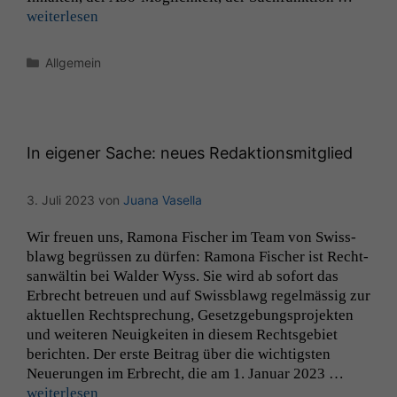
weit­er­lesen
Kategorien
Allgemein
In eigener Sache: neues Redaktionsmitglied
3. Juli 2023
von
Juana Vasella
Wir freuen uns, Ramona Fis­ch­er im Team von Swiss­
blawg begrüssen zu dür­fen: Ramona Fis­ch­er ist Recht­
san­wältin bei Walder Wyss. Sie wird ab sofort das
Erbrecht betreuen und auf Swiss­blawg regelmäs­sig zur
aktuellen Recht­sprechung, Geset­zge­bung­spro­jek­ten
und weit­eren Neuigkeit­en in diesem Rechts­ge­bi­et
bericht­en. Der erste Beitrag über die wichtig­sten
Neuerun­gen im Erbrecht, die am 1. Jan­u­ar 2023 …
weit­er­lesen