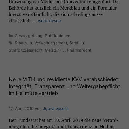
Umset­zung der Medicrime Con­ven­tion einge­führt. Die
Behörde hat kür­zlich ein Merk­blatt und ein For­mu­lar
hierzu veröf­fentlicht, die sich allerd­ings auss­
chliesslich …
weit­er­lesen
Kategorien
Gesetzgebung
,
Publikationen
Schlagwörter
Staats- u. Verwaltungsrecht
,
Straf- u.
Strafprozessrecht
,
Medizin- u. Pharmarecht
Notwendige
Cookies
Diese
Cookies sind
Neue
VITH
und revidierte
KVV
verabschiedet:
nicht
Integrität, Transparenz und Weitergabepflicht
optional, es
im Heilmittelvertrieb
braucht sie,
damit die
Website
12. April 2019
von
Juana Vasella
korrekt
angezeigt
Der Bun­desrat hat am 10. April 2019 die neue Verord­
werden kann.
nung über die Integrität und Trans­parenz im Heilmit­