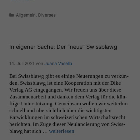
Kategorien
Allgemein
,
Diverses
In eigener Sache: Der “neue” Swissblawg
14. Juli 2021
von
Juana Vasella
Bei Swiss­blawg gibt es einige Neuerun­gen zu verkün­
den. Swiss­blawg ist eine Koop­er­a­tion mit der Dike
Ver­lag
AG
einge­gan­gen. Wir freuen uns über diese
Zusam­me­nar­beit und danken dem Ver­lag für die kün­
ftige Unter­stützung. Gemein­sam wollen wir weit­er­hin
schnell und über­sichtlich über die wichtig­sten
Entwick­lun­gen im schweiz­erischen Wirtschaft­srecht
bericht­en. Im Zuge dieser Neu­lancierung von Swiss­
blawg hat sich …
weit­er­lesen