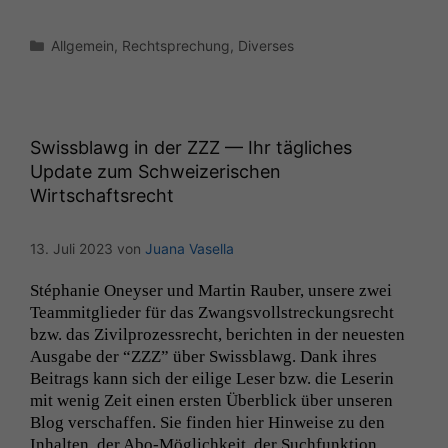
Kategorien
Allgemein
,
Rechtsprechung
,
Diverses
Swissblawg in der
ZZZ
— Ihr tägliches
Update zum Schweizerischen
Wirtschaftsrecht
13. Juli 2023
von
Juana Vasella
Stéphanie Oneyser und Mar­tin Rauber, unsere zwei
Team­mit­glieder für das Zwangsvoll­streck­ungsrecht
bzw. das Zivil­prozess­recht, bericht­en in der neuesten
Aus­gabe der “
ZZZ
” über Swiss­blawg. Dank ihres
Beitrags kann sich der eilige Leser bzw. die Leserin
mit wenig Zeit einen ersten Überblick über unseren
Blog ver­schaf­fen. Sie find­en hier Hin­weise zu den
Inhal­ten, der Abo-Möglichkeit, der Such­funk­tion …