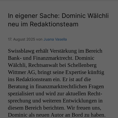
In eigener Sache: Dominic Wälchli
neu im Redaktionsteam
17. August 2025
von
Juana Vasella
Swiss­blawg erhält Ver­stärkung im Bere­ich
Bank- und Finanz­mark­trecht. Dominic
Wälch­li, Recht­san­walt bei Schel­len­berg
Wittmer
AG
, bringt seine Exper­tise kün­ftig
ins Redak­tion­steam ein. Er ist auf die
Beratung in finanz­mark­trechtlichen Fra­gen
spezial­isiert und wird zur aktuellen Recht­
sprechung und weit­eren Entwick­lun­gen in
diesem Bere­ich bericht­en. Wir freuen uns,
Dominic als neuen Autor an Bord zu haben.