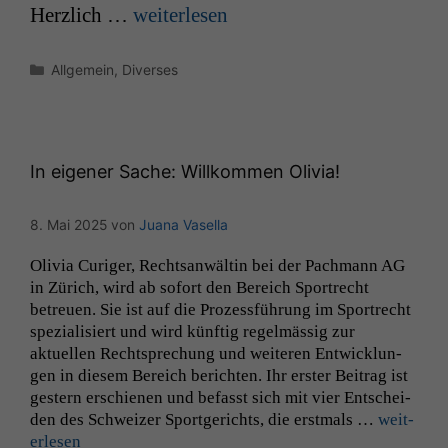
Her­zlich …
weit­er­lesen
Kategorien
Allgemein
,
Diverses
In eigener Sache: Willkommen Olivia!
8. Mai 2025
von
Juana Vasella
Olivia Curiger, Recht­san­wältin bei der Pach­mann
AG
in Zürich, wird ab sofort den Bere­ich Sportrecht
betreuen. Sie ist auf die Prozess­führung im Sportrecht
spezial­isiert und wird kün­ftig regelmäs­sig zur
aktuellen Recht­sprechung und weit­eren Entwick­lun­
gen in diesem Bere­ich bericht­en. Ihr erster Beitrag ist
gestern erschienen und befasst sich mit vier Entschei­
den des Schweiz­er Sport­gerichts, die erst­mals …
weit­
er­lesen