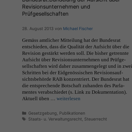
Revisionsunternehmen und
Prüfgesellschaften
28. August 2013
von
Michael Fischer
Gemäss amtlich­er Mit­teilung hat der Bun­desrat
entsch­ieden, dass die Qual­ität der Auf­sicht über die
Revi­sion gestärkt wer­den soll. Die bish­er getren­nte
Auf­sicht über Revi­sion­sun­ternehmen und Prüfge­
sellschaften wird daher zusam­men­gelegt und in zwe
Schrit­ten bei der Eid­genös­sis­chen Revi­sion­sauf­
sichts­be­hörde
RAB
konzen­tri­ert. Der Bun­desrat hat
die entsprechende Botschaft zuhan­den des Par­la­
mentes ver­ab­schiedet (s. Link zu Doku­men­ta­tion).
Aktuell üben …
weit­er­lesen
Kategorien
Gesetzgebung
,
Publikationen
Schlagwörter
Staats- u. Verwaltungsrecht
,
Steuerrecht