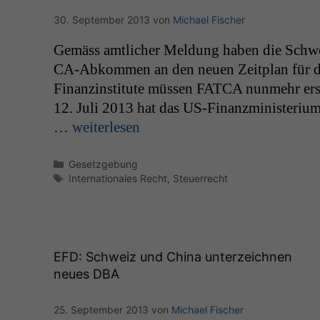
30. September 2013
von
Michael Fischer
Gemäss amtlich­er Mel­dung haben die Schw
CA-Abkom­­men an den neuen Zeit­plan für 
Finanzin­sti­tute müssen
FATCA
nun­mehr erst
12. Juli 2013 hat das US-Finanzmin­is­­ter­i­
…
weit­er­lesen
Kategorien
Gesetzgebung
Schlagwörter
Internationales Recht
,
Steuerrecht
EFD
: Schweiz und China unterzeichnen
neues
DBA
25. September 2013
von
Michael Fischer