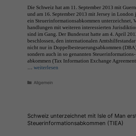
Die Schweiz hat am 11. Sep­tem­ber 2013 mit Guer
und am 16. Sep­tem­ber 2013 mit Jer­sey in Lon­don 
ein Steuer­in­for­ma­tion­s­abkom­men unterze­ich­net, 
hand­lun­gen mit weit­eren inter­essierten Juris­dik­tio
sind im Gang. Der Bun­desrat hat­te am 4. April 201
beschlossen, den inter­na­tionalen Amt­shil­fe­s­tanda
nicht nur in Dop­pelbesteuerungsabkom­men (
DBA
son­dern auch in so genan­nten Steuer­in­for­ma­tion­s­
abkom­men (Tax Infor­ma­tion Exchange Agree­ment
…
weit­er­lesen
Kategorien
Allgemein
Schweiz unterzeichnet mit Isle of Man ers
Steuerinformationsabkommen (
TIEA
)