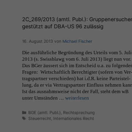
2C_269
/2013 (amtl. Publ.): Gruppenersuche
gestützt auf
DBA-US
96 zulässig
16. August 2013
von
Michael Fischer
Die aus­führliche Begrün­dung des Urteils vom 5. Juli
2013 (s. Swiss­blawg vom 6. Juli 2013) liegt nun vor.
Das BGer äussert sich im Entscheid u.a. zu fol­gen­de
Fra­gen: Wirtschaftlich Berechtigter (sofern von Ver
tragspart­ner ver­schieden) hat i.d.R. keine Parteis­tel­
lung, da er via Ver­tragspart­ner Ein­fluss nehmen kann
Ist das aus­nahm­sweise nicht der Fall, ste­ht dem wB
unter Umstän­den …
weit­er­lesen
Kategorien
BGE (amtl. Publ.)
,
Rechtsprechung
Schlagwörter
Steuerrecht
,
Internationales Recht