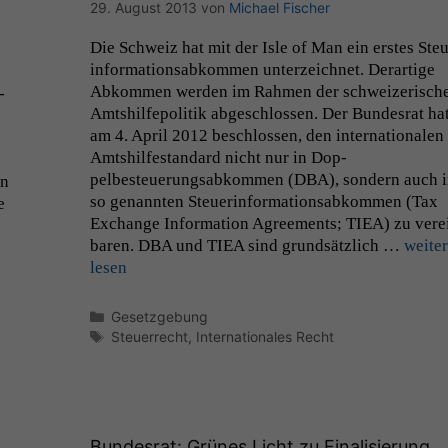
29. August 2013
von
Michael Fischer
Die Schweiz hat mit der Isle of Man ein erstes Steu
in­for­ma­tion­s­abkom­men unterze­ich­net. Der­ar­tige
Abkom­men wer­den im Rah­men der schweiz­erisch
­
Amt­shil­fe­poli­tik abgeschlossen. Der Bun­desrat hat
am 4. April 2012 beschlossen, den inter­na­tionalen
Amt­shil­fe­s­tandard nicht nur in Dop­
pelbesteuerungsabkom­men (
DBA
), son­dern auch 
en
so genan­nten Steuer­in­for­ma­tion­s­abkom­men (Tax
e
Exchange Infor­ma­tion Agree­ments;
TIEA
) zu vere­
baren.
DBA
und
TIEA
sind grund­sät­zlich …
weit­er
lesen
Kategorien
Gesetzgebung
Schlagwörter
Steuerrecht
,
Internationales Recht
Bundesrat: Grünes Licht zu Finalisierung