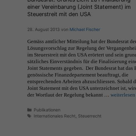
einer Vereinbarung (Joint Statement) im
Steuerstreit mit den
USA
28. August 2013
von
Michael Fischer
Gemäss amtlich­er Mit­teilung hat der Bun­desrat de
Lösungsvorschlag zur Regelung der Ver­gan­gen­hei
im Steuer­stre­it mit den
USA
erörtert und sein grun
sät­zlich­es Ein­ver­ständ­nis für die Final­isierung ein
i
Joint State­ments gegeben. Der Bun­desrat hat das 
genös­sis­che Finanzde­parte­ment beauf­tragt, die
entsprechen­den Arbeit­en abzuschliessen. Sobald 
Joint State­ment mit den
USA
unterze­ich­net ist, wir
der Wort­laut der Regelung bekan­nt …
weit­er­lesen
Kategorien
Publikationen
Schlagwörter
Internationales Recht
,
Steuerrecht