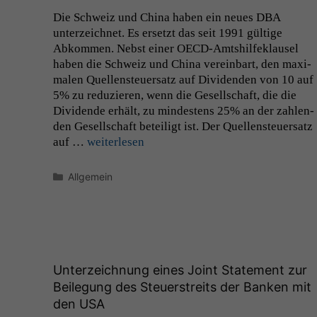
Die Schweiz und Chi­na haben ein neues
DBA
unterze­ich­net. Es erset­zt das seit 1991 gültige
Abkom­men. Neb­st ein­er OECD-Amt­shil­feklausel
haben die Schweiz und Chi­na vere­in­bart, den max­i­
malen Quel­len­s­teuer­satz auf Div­i­den­den von 10 auf
5% zu reduzieren, wenn die Gesellschaft, die die
Div­i­dende erhält, zu min­destens 25% an der zahlen­
den Gesellschaft beteiligt ist. Der Quel­len­s­teuer­satz
auf …
weit­er­lesen
Kategorien
Allgemein
Unterzeichnung eines Joint Statement zur
Beilegung des Steuerstreits der Banken mit
den
USA