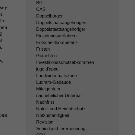
BIT
nsey
CAS
je
Doppelbürger
Ver­
Doppelstaatsangehörigen
­nen
Doppelstaatsangehöriger
2
Einladungsverfahren
rd
Entscheidkompetenz
),
Fristen
Gutachten
s;
Investitionsschutzabkommen
juge d'appui
Landwirtschaftszone
Luxram-Gebäude
Miteigentum
nachehelicher Unterhalt
Nachfrist
Natur- und Heimatschutz
tes
Notzuständigkeit
Revision
Schiedsrichterernennung