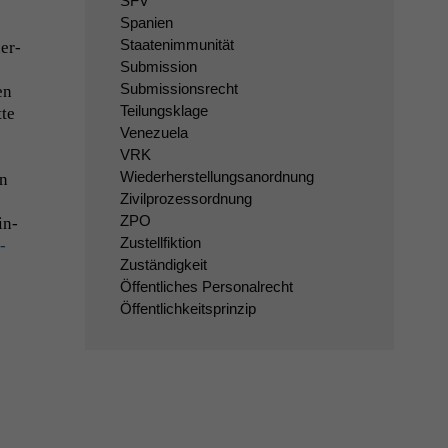
SFV
Spanien
Staatenimmunität
er­
Submission
Submissionsrecht
en
Teilungsklage
­te
Venezuela
VRK
Wiederherstellungsanordnung
in
Zivilprozessordnung
ZPO
in­
Zustellfiktion
­
Zuständigkeit
Öffentliches Personalrecht
Öffentlichkeitsprinzip