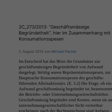
2C_273
/2013: “Geschäftsmässige
Begründetheit”, hier im Zusammenhang mit
Konsumationsspesen
2. August 2013
von
Michael Fischer
Im Entscheid hat das BGer die Grund­sätze zur
geschäftsmäs­si­gen Begrün­de­theit von Aufwand
dargelegt. Strit­tig waren Repräsen­ta­tion­sspe­sen, zur
Haupt­sache Kon­suma­tion­sspe­sen des geschäfts­
führen­den Alleinak­tionärs. (E. 3.2) Die Frage, ob ein
Aufwand geschäftsmäs­sig begrün­det ist, beant­worte
die Betriebs- oder Unternehmungswirtschaft­slehre.
Geschäftsmäs­sig begrün­det sind Kosten, wenn sie a
unternehmungswirtschaftlich­er Sicht vertret­bar
erscheinen; nach der Recht­sprechung sind Aufwen­