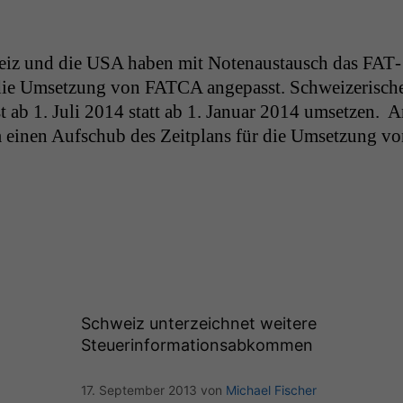
eiz und die
USA
haben mit Note­naus­tausch das FAT­­
die Umset­zung von
FATCA
angepasst. Schweiz­erisch
 ab 1. Juli 2014 statt ab 1. Jan­u­ar 2014 umset­zen. 
um einen Auf­schub des Zeit­plans für die Umset­zung v
Schweiz unterzeichnet weitere
Steuerinformationsabkommen
17. September 2013
von
Michael Fischer