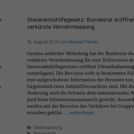
n
Steueramtshilfegesetz: Bundesrat eröffne
verkürzte Vernehmlassung
16. August 2013
von
Michael Fischer
Gemäss amtlich­er Mit­teilung hat der Bun­desrat di
verkürzte Vernehm­las­sung für eine Teil­re­vi­sion de
Notwendige
n
Steuer­amt­shil­fege­set­zes eröffnet (Vernehm­las­sun
Cookies
­
sun­ter­la­gen). Die Revi­sion sieht in bes­timmten Fä
Diese
eine aufgeschobene Infor­ma­tion der Per­so­n­en vor,
Cookies sind
nicht
.
Gegen­stand eines Amt­shil­feer­suchens sind. Mit di
optional, es
Änderung wird die Schweiz dem inter­na­tionalen S
braucht sie,
dard beim Infor­ma­tion­saus­tausch gerecht. Ausser
damit die
wer­den mit der Revi­sion das Ver­fahren bei Grup­p
Website
er­suchen gek­lärt …
weit­er­lesen
korrekt
angezeigt
Kategorien
Gesetzgebung
werden kann.
Schlagwörter
Steuerrecht