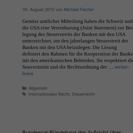
30. August 2013
von
Michael Fischer
Gemäss amtlich­er Mit­teilung haben die Schweiz und
die
USA
eine Vere­in­barung (Joint State­ment) zur Bei
le­gung des Steuer­stre­its der Banken mit den
USA
unterze­ich­net, um den jahre­lan­gen Steuer­stre­it der
Banken mit den
USA
beizule­gen. Die Lösung
definiert den Rah­men für die Koop­er­a­tion der Bank
mit den amerikanis­chen Behör­den. Sie respek­tiert di
Sou­veränität und die Recht­sor­d­nung der …
weit­er­
lesen
Kategorien
Allgemein
Schlagwörter
Internationales Recht
,
Steuerrecht
Bundesrat:Bündelung der Aufsicht über