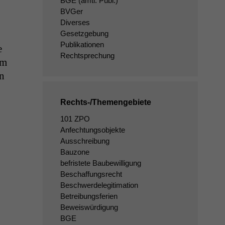
BGE
(amtl. Publ.)
BVGer
Diverses
Gesetzgebung
Publikationen
e
Rechtsprechung
Am
on
Rechts-/Themengebiete
101 ZPO
Anfechtungsobjekte
Ausschreibung
Bauzone
befristete Baubewilligung
Beschaffungsrecht
Beschwerdelegitimation
Betreibungsferien
Beweiswürdigung
BGE