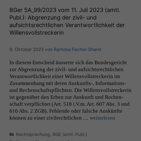
Wenn Sie
diese Option
BGer
5A_99
/2023 vom 11. Juli 2023 (amtl.
deaktivieren,
Publ.): Abgrenzung der zivil- und
kann die
aufsichtsrechtlichen Verantwortlichkeit der
Website nicht
zu 100%
Willensvollstreckerin
funktionieren.
9. Oktober 2023
von
Ramona Fischer-Shand
Marketing
In diesem Entscheid äusserte sich das Bun­des­gericht
Wir speichern
zur Abgren­zung der ziv­il- und auf­sicht­srechtlichen
anonyme Daten ab,
Ver­ant­wortlichkeit ein­er Wil­lensvoll­streck­erin im
um interne
Zusam­men­hang mit deren Auskunfts‑, Infor­­ma­­tions-
marketingtechnische
und Rechen­schaft­spflicht­en. Die Wil­lensvoll­streck­erin
Auswertungen
ist gegenüber den Erben zur Auskun­ft und Rechen­
durchführen zu
schaft verpflichtet (Art. 518 i.V.m. Art. 607 Abs. 3 und
können. Diese helfen
uns, unsere Website
610 Abs. 2
ZGB
). Fehlende oder falsche Auskün­fte
zu verbessern.
kön­nen zu ein­er zivil­rechtlichen …
weit­er­lesen
Kategorien
Rechtsprechung
,
BGE (amtl. Publ.)
Schlagwörter