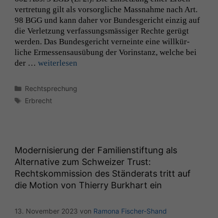
vertre­tung gilt als vor­sor­gliche Mass­nahme nach Art.
98
BGG
und kann daher vor Bun­des­gericht einzig auf
die Ver­let­zung ver­fas­sungsmäs­siger Rechte gerügt
wer­den. Das Bun­des­gericht verneinte eine willkür­
liche Ermessen­sausübung der Vorin­stanz, welche bei
der …
weit­er­lesen
Kategorien
Rechtsprechung
Schlagwörter
Erbrecht
Modernisierung der Familienstiftung als
Alternative zum Schweizer Trust:
Rechtskommission des Ständerats tritt auf
die Motion von Thierry Burkhart ein
13. November 2023
von
Ramona Fischer-Shand