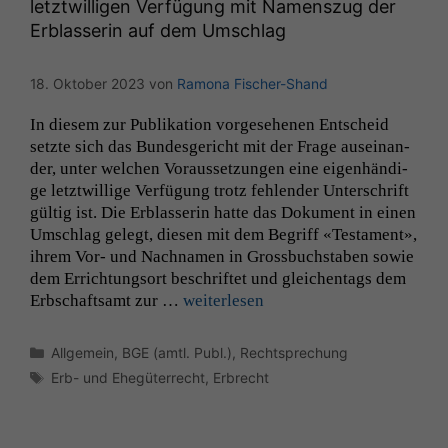
letztwilligen Verfügung mit Namenszug der
korrekt
Erblasserin auf dem Umschlag
angezeigt
werden kann.
18. Oktober 2023
von
Ramona Fischer-Shand
Statistiken
In diesem zur Pub­lika­tion vorge­se­henen Entscheid
Um unsere
set­zte sich das Bun­des­gericht mit der Frage auseinan­
Website zu
der, unter welchen Voraus­set­zun­gen eine eigen­händi­
verbessern,
ge let­ztwillige Ver­fü­gung trotz fehlen­der Unter­schrift
zeichnen
gültig ist. Die Erblasserin hat­te das Doku­ment in einen
wir
Umschlag gelegt, diesen mit dem Begriff «Tes­ta­ment»,
anonyme
ihrem Vor- und Nach­na­men in Gross­buch­staben sowie
statistische
dem Errich­tung­sort beschriftet und gle­ichen­tags dem
Daten auf.
Erb­schaft­samt zur …
weit­er­lesen
Funktionalität
Kategorien
Allgemein
,
BGE (amtl. Publ.)
,
Rechtsprechung
Einige
Schlagwörter
Erb- und Ehegüterrecht
,
Erbrecht
Funktionen auf
dieser Website
sind optional.