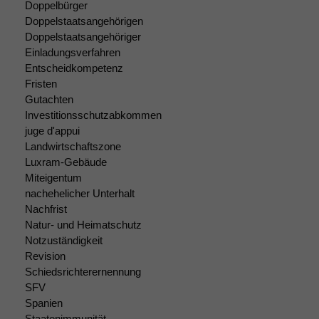
Doppelbürger
Doppelstaatsangehörigen
Doppelstaatsangehöriger
Einladungsverfahren
Entscheidkompetenz
Fristen
Gutachten
Investitionsschutzabkommen
juge d'appui
Landwirtschaftszone
Luxram-Gebäude
Miteigentum
nachehelicher Unterhalt
Nachfrist
Natur- und Heimatschutz
Notzuständigkeit
Revision
Schiedsrichterernennung
SFV
Spanien
Staatenimmunität