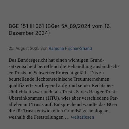
BGE
151
III
361 (BGer
5A_89
/2024 vom 16.
Dezember 2024)
25. August 2025
von
Ramona Fischer-Shand
Das Bun­des­gericht hat einen wichti­gen Grund­
satzentscheid betr­e­f­fend die Behand­lung aus­ländis­ch­
er Trusts im Schweiz­er Erbrecht gefällt. Das zu
beurteilende liecht­en­steinis­che Treu­un­ternehmen
qual­i­fizierte vor­liegend auf­grund sein­er Rechtsper­
sön­lichkeit zwar nicht als Trust i.S. des Haager Trust-
Übereinkom­­mens (
HTÜ
), wies aber ver­schiedene Par­
al­le­len mit Trusts auf. Entsprechend wandte das BGer
die für Trusts entwick­el­ten Grund­sätze ana­log an,
weshalb die Fest­stel­lun­gen …
weit­er­lesen