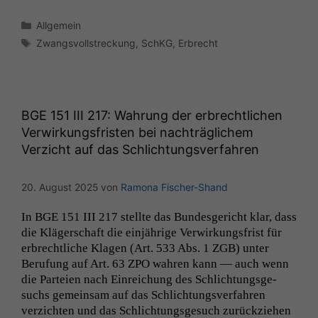
Kategorien
Allgemein
Schlagwörter
Zwangsvollstreckung
,
SchKG
,
Erbrecht
BGE
151
III
217: Wahrung der erbrechtlichen
Verwirkungsfristen bei nachträglichem
Verzicht auf das Schlichtungsverfahren
20. August 2025
von
Ramona Fischer-Shand
In
BGE
151
III
217 stellte das Bun­des­gericht klar, dass
die Kläger­schaft die ein­jährige Ver­wirkungs­frist für
erbrechtliche Kla­gen (Art. 533 Abs. 1
ZGB
) unter
Beru­fung auf Art. 63
ZPO
wahren kann — auch wenn
die Parteien nach Ein­re­ichung des Schlich­tungs­ge­
suchs gemein­sam auf das Schlich­tungsver­fahren
verzicht­en und das Schlich­tungs­ge­such zurückziehen