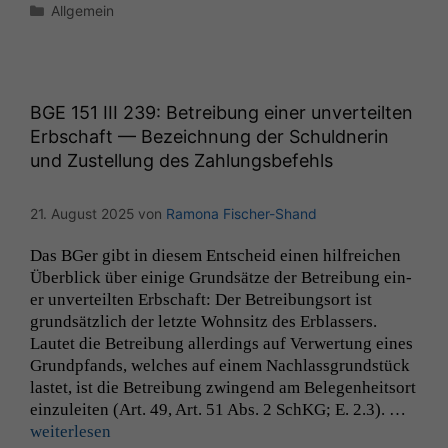
Kategorien
Allgemein
BGE
151
III
239: Betreibung einer unverteilten
Erbschaft — Bezeichnung der Schuldnerin
und Zustellung des Zahlungsbefehls
21. August 2025
von
Ramona Fischer-Shand
Das BGer gibt in diesem Entscheid einen hil­fre­ichen
Überblick über einige Grund­sätze der Betrei­bung ein­
er unverteil­ten Erb­schaft: Der Betrei­bung­sort ist
grund­sät­zlich der let­zte Wohn­sitz des Erblassers.
Lautet die Betrei­bung allerd­ings auf Ver­w­er­tung eines
Grundp­fands, welch­es auf einem Nach­lass­grund­stück
lastet, ist die Betrei­bung zwin­gend am Bele­gen­heit­sort
einzuleit­en (Art. 49, Art. 51 Abs. 2 SchKG; E. 2.3). …
weit­er­lesen