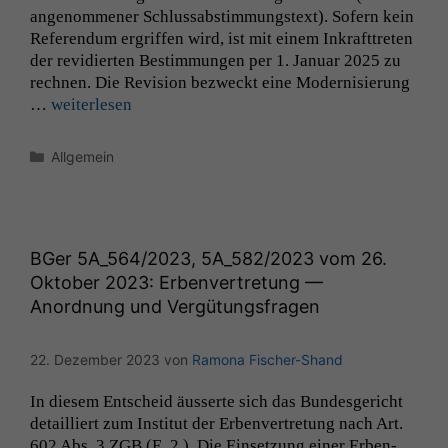
angenommen­er Schlussab­stim­mung­s­text). Sofern kein
Ref­er­en­dum ergrif­f­en wird, ist mit einem Inkraft­treten
der rev­i­dierten Bes­tim­mungen per 1. Jan­u­ar 2025 zu
rech­nen. Die Revi­sion bezweckt eine Mod­ernisierung
…
weit­er­lesen
Kategorien
Allgemein
BGer
5A_564
/2023,
5A_582
/2023 vom 26.
Oktober 2023: Erbenvertretung —
Anordnung und Vergütungsfragen
22. Dezember 2023
von
Ramona Fischer-Shand
In diesem Entscheid äusserte sich das Bun­des­gericht
detail­liert zum Insti­tut der Erben­vertre­tung nach Art.
602 Abs. 3
ZGB
(E. 2.). Die Ein­set­zung ein­er Erben­