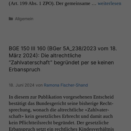
(Art. 199 Abs. 1
ZPO
). Der gemein­same …
weit­er­lesen
Kategorien
Allgemein
BGE
150
III
160 (BGer
5A_238
/2023 vom 18.
März 2024): Die altrechtliche
“Zahlvaterschaft” begründet per se keinen
Erbanspruch
18. Juni 2024
von
Ramona Fischer-Shand
In diesem zur Pub­lika­tion vorge­se­henen Entscheid
bestätigt das Bun­des­gericht seine bish­erige Recht­
sprechung, wonach die altrechtliche «Zahlvater­
schaft» kein geset­zlich­es Erbrecht und damit auch
kein Pflicht­teil­srecht begrün­det. Der geset­zliche
Erbanspruch set­zt ein rechtlich­es Kindesver­hält­nis