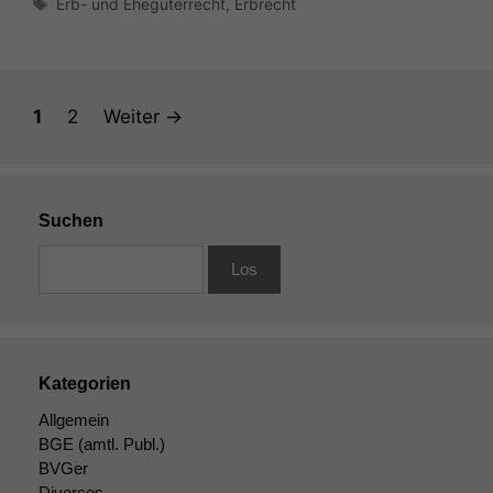
Erb- und Ehegüterrecht
,
Erbrecht
Seite
Seite
1
2
Weiter
→
Suchen
Kategorien
Allgemein
BGE
(amtl. Publ.)
BVGer
Diverses