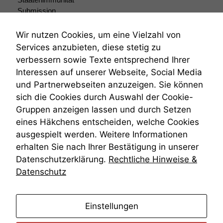
Submission
Submissionsrecht
Teilungsklage
Wir nutzen Cookies, um eine Vielzahl von
Venezuela
Services anzubieten, diese stetig zu
VRK
verbessern sowie Texte entsprechend Ihrer
Wiederherstellungsanordnung
Interessen auf unserer Webseite, Social Media
Zivilprozessordnung
und Partnerwebseiten anzuzeigen. Sie können
ZPO
sich die Cookies durch Auswahl der Cookie-
Zustellfiktion
Gruppen anzeigen lassen und durch Setzen
Zuständigkeit
Öffentliches Personalrecht
eines Häkchens entscheiden, welche Cookies
Öffentlichkeitsprinzip
ausgespielt werden. Weitere Informationen
erhalten Sie nach Ihrer Bestätigung in unserer
Datenschutzerklärung.
Rechtliche Hinweise &
Datenschutz
anmelden
Einstellungen