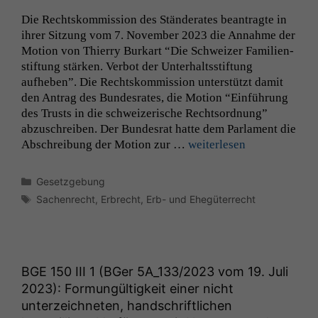
Die Recht­skom­mis­sion des Stän­der­ates beantragte in
ihrer Sitzung vom 7. Novem­ber 2023 die Annahme der
Motion von Thier­ry Burkart “Die Schweiz­er Fam­i­lien­
s­tiftung stärken. Ver­bot der Unter­haltss­tiftung
aufheben”. Die Recht­skom­mis­sion unter­stützt damit
den Antrag des Bun­desrates, die Motion “Ein­führung
des Trusts in die schweiz­erische Recht­sor­d­nung”
abzuschreiben. Der Bun­desrat hat­te dem Par­la­ment die
Abschrei­bung der Motion zur …
weit­er­lesen
Kategorien
Gesetzgebung
Schlagwörter
Notwendige
Sachenrecht
,
Erbrecht
,
Erb- und Ehegüterrecht
Cookies
Diese
Cookies sind
nicht
optional, es
BGE
150
III
1 (BGer
5A_133
/2023 vom 19. Juli
braucht sie,
2023): Formungültigkeit einer nicht
damit die
unterzeichneten, handschriftlichen
Website