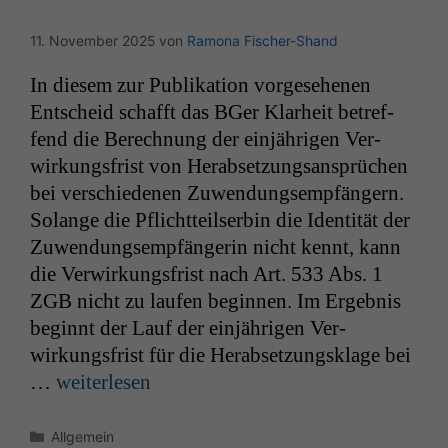
11. November 2025
von
Ramona Fischer-Shand
In diesem zur Pub­lika­tion vorge­se­henen
Entscheid schafft das BGer Klarheit betr­e­f­
fend die Berech­nung der ein­jähri­gen Ver­
wirkungs­frist von Her­ab­set­zungsansprüchen
bei ver­schiede­nen Zuwen­dungsempfängern.
Solange die Pflicht­teilserbin die Iden­tität der
Zuwen­dungsempfän­gerin nicht ken­nt, kann
die Ver­wirkungs­frist nach Art. 533 Abs. 1
ZGB
nicht zu laufen begin­nen. Im Ergeb­nis
begin­nt der Lauf der ein­jähri­gen Ver­
wirkungs­frist für die Her­ab­set­zungsklage bei
…
weit­er­lesen
Kategorien
Allgemein