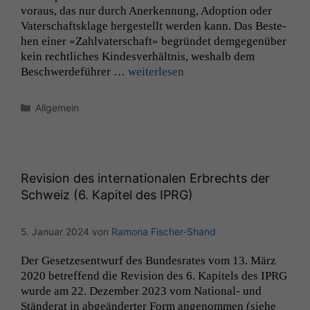
voraus, das nur durch Anerken­nung, Adop­tion oder
Vater­schaft­sklage hergestellt wer­den kann. Das Beste­
hen ein­er «Zahlvater­schaft» begrün­det demge­genüber
kein rechtlich­es Kindesver­hält­nis, weshalb dem
Beschw­erde­führer …
weit­er­lesen
Kategorien
Allgemein
Revision des internationalen Erbrechts der
Schweiz (6. Kapitel des
IPRG
)
5. Januar 2024
von
Ramona Fischer-Shand
Der Geset­ze­sen­twurf des Bun­desrates vom 13. März
2020 betr­e­f­fend die Revi­sion des 6. Kapi­tels des
IPRG
wurde am 22. Dezem­ber 2023 vom Nation­al- und
Stän­der­at in abgeän­dert­er Form angenom­men (siehe