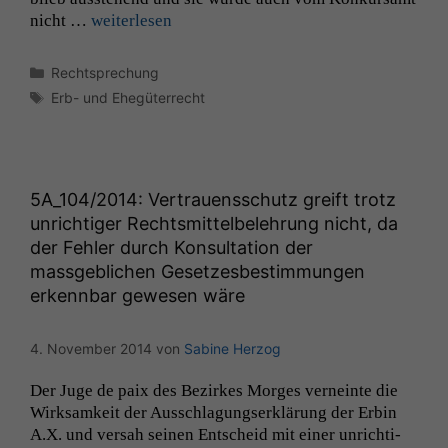
nicht
nicht …
weit­er­lesen
optional, es
braucht sie,
damit die
Kategorien
Rechtsprechung
Website
Schlagwörter
Erb- und Ehegüterrecht
korrekt
angezeigt
werden kann.
5A_104
/2014: Vertrauensschutz greift trotz
Statistiken
unrichtiger Rechtsmittelbelehrung nicht, da
Um unsere
der Fehler durch Konsultation der
Website zu
massgeblichen Gesetzesbestimmungen
verbessern,
erkennbar gewesen wäre
zeichnen
wir
anonyme
4. November 2014
von
Sabine Herzog
statistische
Daten auf.
Der Juge de paix des Bezirkes Morges verneinte die
Wirk­samkeit der Auss­chla­gungserk­lärung der Erbin
A.X. und ver­sah seinen Entscheid mit ein­er unrichti­
Funktionalität