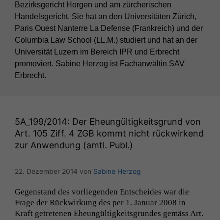
Bezirksgericht Horgen und am zürcherischen
Handelsgericht. Sie hat an den Universitäten Zürich,
Paris Ouest Nanterre La Defense (Frankreich) und der
Columbia Law School (LL.M.) studiert und hat an der
Universität Luzern im Bereich IPR und Erbrecht
promoviert. Sabine Herzog ist Fachanwältin SAV
Erbrecht.
5A_199
/2014: Der Eheungültigkeitsgrund von
Art. 105 Ziff. 4
ZGB
kommt nicht rückwirkend
zur Anwendung (amtl. Publ.)
22. Dezember 2014
von
Sabine Herzog
Gegen­stand des vor­liegen­den Entschei­des war die
Frage der Rück­wirkung des per 1. Jan­u­ar 2008 in
Kraft getrete­nen Ehe­ungültigkeits­grun­des gemäss Art.