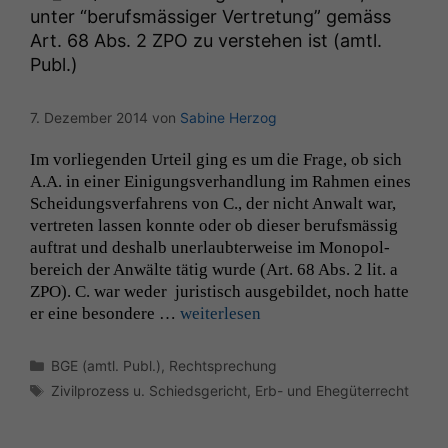
unter “berufsmässiger Vertretung” gemäss
Art. 68 Abs. 2
ZPO
zu verstehen ist (amtl.
Publ.)
7. Dezember 2014
von
Sabine Herzog
Im vor­liegen­den Urteil ging es um die Frage, ob sich
A.A. in ein­er Eini­gungsver­hand­lung im Rah­men eines
Schei­dungsver­fahrens von C., der nicht Anwalt war,
vertreten lassen kon­nte oder ob dieser beruf­s­mäs­sig
auf­trat und deshalb uner­laubter­weise im Monopol­
bere­ich der Anwälte tätig wurde (Art. 68 Abs. 2 lit. a
ZPO
). C. war wed­er juris­tisch aus­ge­bildet, noch hat­te
er eine beson­dere …
weit­er­lesen
Kategorien
BGE (amtl. Publ.)
,
Rechtsprechung
Schlagwörter
Zivilprozess u. Schiedsgericht
,
Erb- und Ehegüterrecht