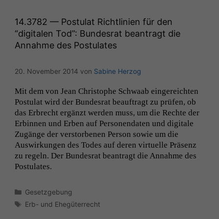
14.3782 — Postulat Richtlinien für den
“digitalen Tod”: Bundesrat beantragt die
Annahme des Postulates
20. November 2014
von
Sabine Herzog
Mit dem von Jean Christophe Schwaab ein­gere­icht­en
Pos­tu­lat wird der Bun­desrat beauf­tragt zu prüfen, ob
das Erbrecht ergänzt wer­den muss, um die Rechte der
Erbin­nen und Erben auf Per­so­n­en­dat­en und dig­i­tale
Zugänge der ver­stor­be­nen Per­son sowie um die
Auswirkun­gen des Todes auf deren virtuelle Präsenz
zu regeln. Der Bun­desrat beantragt die Annahme des
Postulates.
Kategorien
Gesetzgebung
Schlagwörter
Erb- und Ehegüterrecht