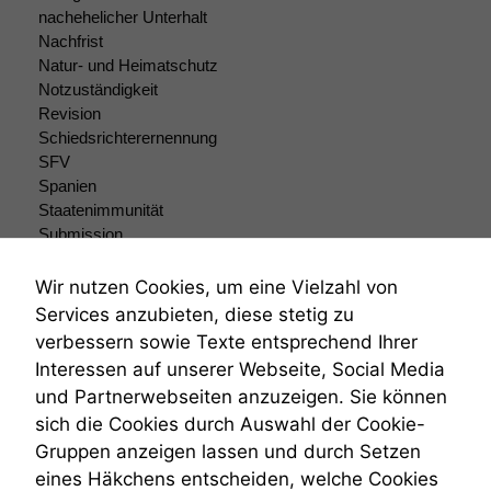
nachehelicher Unterhalt
Nachfrist
Natur- und Heimatschutz
Notzuständigkeit
Revision
Schiedsrichterernennung
SFV
Spanien
Staatenimmunität
Submission
Submissionsrecht
Teilungsklage
Wir nutzen Cookies, um eine Vielzahl von
Venezuela
Services anzubieten, diese stetig zu
VRK
verbessern sowie Texte entsprechend Ihrer
Wiederherstellungsanordnung
Interessen auf unserer Webseite, Social Media
Zivilprozessordnung
und Partnerwebseiten anzuzeigen. Sie können
ZPO
sich die Cookies durch Auswahl der Cookie-
Zustellfiktion
Gruppen anzeigen lassen und durch Setzen
Zuständigkeit
Öffentliches Personalrecht
eines Häkchens entscheiden, welche Cookies