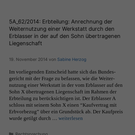
5A_62
/2014: Erbteilung: Anrechnung der
Weiternutzung einer Werkstatt durch den
Erblasser in der auf den Sohn übertragenen
Liegenschaft
19. November 2014
von
Sabine Herzog
Im vor­liegen­den Entscheid hat­te sich das Bun­des­
gericht mit der Frage zu befassen, wie die Weit­er­
nutzung ein­er Werk­statt in der vom Erblass­er auf den
Sohn X über­tra­ge­nen Liegen­schaft im Rah­men der
Erbteilung zu berück­sichti­gen ist. Der Erblass­er A
schloss mit seinem Sohn X einen “Kaufver­trag mit
Erb­vor­bezug” über ein Grund­stück ab. Der Kauf­preis
wurde getil­gt durch …
weit­er­lesen
Kategorien
Rechtsprechung