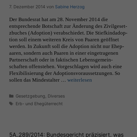
7. Dezember 2014
von
Sabine Herzog
Der Bun­desrat hat am 28. Novem­ber 2014 die
entsprechende Botschaft zur Änderung des Zivilge­set­
zbuch­es (Adop­tion) ver­ab­schiedet. Die Stiefkin­dadop­
tion soll einem weit­eren Kreis von Paaren geöffnet
wer­den. In Zukun­ft soll die Adop­tion nicht nur Ehep­
aaren, son­dern auch Paaren in ein­er einge­tra­ge­nen
Part­ner­schaft oder in fak­tis­chen Lebens­ge­mein­
schaften offen­ste­hen. Vorgeschla­gen wird auch eine
Flex­i­bil­isierung der Adop­tionsvo­raus­set­zun­gen. So
sollen das Min­destal­ter …
weit­er­lesen
Kategorien
Gesetzgebung
,
Diverses
Schlagwörter
Erb- und Ehegüterrecht
5A_289
/2014: Bundesgericht präzisiert, was