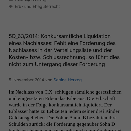
Schlagwörter
Erb- und Ehegüterrecht
5D_63
/2014: Konkursamtliche Liquidation
eines Nachlasses: Fehlt eine Forderung des
Nachlasses in der Verteilungsliste und der
Kosten- bzw. Schlussrechnung, so führt dies
nicht zum Untergang dieser Forderung
5. November 2014
von
Sabine Herzog
Im Nach­lass von C.X. schlu­gen sämtliche geset­zlichen
und einge­set­zten Erben das Erbe aus. Die Erb­schaft
wurde in der Folge konkur­samtlich liq­ui­diert. Der
Notwendige
Erblass­er hat­te zu Lebzeit­en jedem sein­er drei Kinder
Cookies
Geld aus­geliehen. Die Söhne A und B bezahlten ihre
Diese
Schulden zurück; die Forderung gegenüber Sohn D
Cookies sind
blieb ausste­hend und sie wurde auch vom Konkur­samt