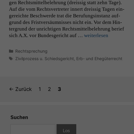
gen Rechtsmit­tel­belehrung (dreis­sig statt zehn Tage).
Einige
Auf die vom Rechtsvertreter innert dreis­sig Tagen ein­
Funktionen auf
gere­ichte Beschw­erde trat die Beru­fungsin­stanz auf­
dieser Website
grund des Fristver­säum­niss­es nicht ein. Vor dem Hin­
sind optional.
ter­grund der unrichti­gen Rechtsmit­tel­belehrung berief
Wenn Sie
diese Option
sich A.X. vor Bun­des­gericht auf …
weit­er­lesen
deaktivieren,
kann die
Kategorien
Rechtsprechung
Website nicht
Schlagwörter
Zivilprozess u. Schiedsgericht
,
Erb- und Ehegüterrecht
zu 100%
funktionieren.
Marketing
Seite
Seite
Seite
←
Zurück
1
2
3
Wir speichern
anonyme Daten ab,
um interne
marketingtechnische
Auswertungen
Suchen
durchführen zu
können. Diese helfen
uns, unsere Website