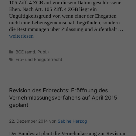
105 Ziff. 4
ZGB
auf vor diesem Datum geschlossene
Ehen. Nach Art. 105 Ziff. 4
ZGB
liegt ein
Ungültigkeits­grund vor, wenn ein­er der Ehe­gat­ten
nicht eine Lebens­ge­mein­schaft begrün­den, son­dern
die Bes­tim­mungen über Zulas­sung und Aufen­thalt …
weit­er­lesen
Kategorien
BGE (amtl. Publ.)
Schlagwörter
Erb- und Ehegüterrecht
Revision des Erbrechts: Eröffnung des
Vernehmlassungsverfahens auf April 2015
geplant
22. Dezember 2014
von
Sabine Herzog
Der Bun­desrat plant die Vernehm­las­sung zur Revi­sion