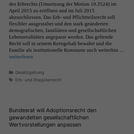
des Erbrechts (Umset­zung der Motion 10.3524) im
April 2015 zu eröff­nen und im Juli 2015
abzuschliessen. Das Erb- und Pflicht­teil­srecht soll
flex­i­bler aus­gestal­tet und den stark geän­derten
demografis­chen, famil­iären und gesellschaftlichen
Leben­sre­al­itäten angepasst wer­den. Das gel­tende
Recht soll in seinem Kernge­halt bewahrt und die
Fam­i­lie als insti­tu­tionelle Kon­stante auch weit­er­hin …
weit­er­lesen
Kategorien
Gesetzgebung
Schlagwörter
Erb- und Ehegüterrecht
Bundesrat will Adoptionsrecht den
gewandelten gesellschaftlichen
Wertvorstellungen anpassen