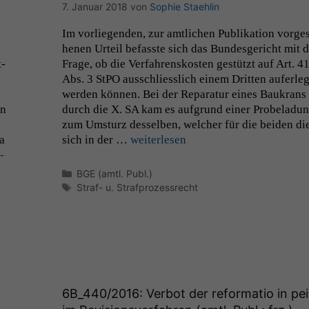
7. Januar 2018
von
Sophie Staehlin
Im vor­liegen­den, zur amtlichen Pub­lika­tion vorge­
henen Urteil befasste sich das Bun­des­gericht mit d
t­
Frage, ob die Ver­fahren­skosten gestützt auf Art. 4
Abs. 3 StPO auss­chliesslich einem Drit­ten aufer­leg
wer­den kön­nen. Bei der Reparatur eines Baukrans
on
durch die X.
SA
kam es auf­grund ein­er Pro­beladu
zum Umsturz des­sel­ben, welch­er für die bei­den di
a
sich in der …
weit­er­lesen
­
Kategorien
BGE (amtl. Publ.)
Schlagwörter
Straf- u. Strafprozessrecht
6B_440
/2016: Verbot der reformatio in pe