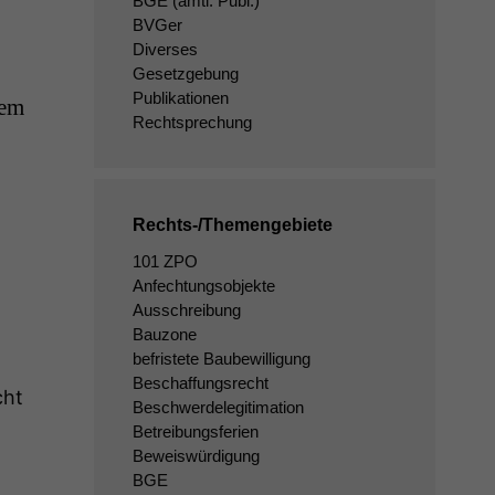
BGE
(amtl. Publ.)
BVGer
Diverses
Gesetzgebung
Publikationen
nem
Rechtsprechung
Rechts-/Themengebiete
101 ZPO
Anfechtungsobjekte
Ausschreibung
Bauzone
befristete Baubewilligung
Beschaffungsrecht
cht
Beschwerdelegitimation
Betreibungsferien
Beweiswürdigung
BGE