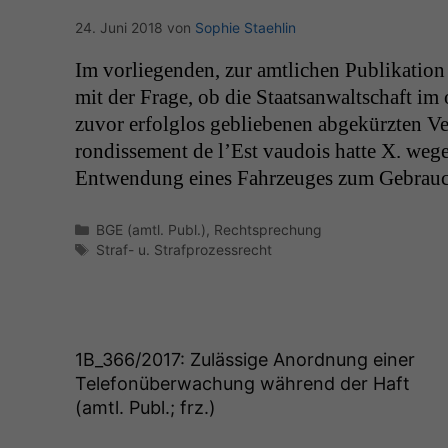
24. Juni 2018
von
Sophie Staehlin
Im vor­liegen­den, zur amtlichen Pub­lika­tion
mit der Frage, ob die Staat­san­waltschaft i
zuvor erfol­g­los gebliebe­nen abgekürzten Ver
rondisse­ment de l’Est vau­dois hat­te X. weg
Entwen­dung eines Fahrzeuges zum Gebrauch 
Kategorien
BGE (amtl. Publ.)
,
Rechtsprechung
Schlagwörter
Straf- u. Strafprozessrecht
1B_366
/2017: Zulässige Anordnung einer
Telefonüberwachung während der Haft
(amtl. Publ.; frz.)