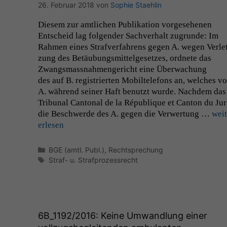
26. Februar 2018
von
Sophie Staehlin
Diesem zur amtlichen Pub­lika­tion vorge­se­henen
Entscheid lag fol­gen­der Sachver­halt zugrunde: Im
Rah­men eines Strafver­fahrens gegen A. wegen Ver­le
zung des Betäubungsmit­telge­set­zes, ord­nete das
Zwangs­mass­nah­men­gericht eine Überwachung
des auf B. reg­istri­erten Mobil­tele­fons an, welch­es v
A. während sein­er Haft benutzt wurde. Nach­dem das
Tri­bunal Can­ton­al de la République et Can­ton du Jur
die Beschw­erde des A. gegen die Ver­w­er­tung …
weit
er­lesen
Kategorien
BGE (amtl. Publ.)
,
Rechtsprechung
Schlagwörter
Straf- u. Strafprozessrecht
6B_1192
/2016: Keine Umwandlung einer