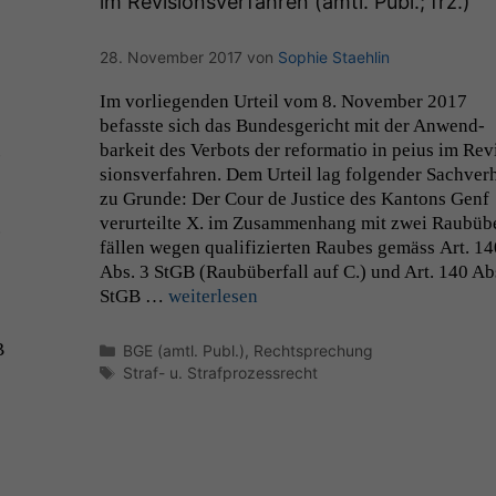
im Revisionsverfahren (amtl. Publ.; frz.)
;
28. November 2017
von
Sophie Staehlin
Im vor­liegen­den Urteil vom 8. Novem­ber 2017
befasste sich das Bun­des­gericht mit der Anwend­
barkeit des Ver­bots der refor­ma­tio in peius im Rev
­
sionsver­fahren. Dem Urteil lag fol­gen­der Sachver­
zu Grunde: Der Cour de Jus­tice des Kan­tons Genf
verurteilte X. im Zusam­men­hang mit zwei Raubüb
.
fällen wegen qual­i­fizierten Raubes gemäss Art. 14
Abs. 3 StGB (Raubüber­fall auf C.) und Art. 140 Ab
StGB …
weit­er­lesen
B
Kategorien
BGE (amtl. Publ.)
,
Rechtsprechung
Schlagwörter
Straf- u. Strafprozessrecht