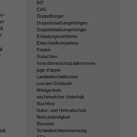
BIT
CAS
se­
Doppelbürger
er
Doppelstaatsangehörigen
18
Doppelstaatsangehöriger
t
Einladungsverfahren
Entscheidkompetenz
ng
Fristen
e
Gutachten
Investitionsschutzabkommen
juge d'appui
Landwirtschaftszone
Luxram-Gebäude
Miteigentum
nachehelicher Unterhalt
Nachfrist
Natur- und Heimatschutz
Notzuständigkeit
Revision
ius
Schiedsrichterernennung