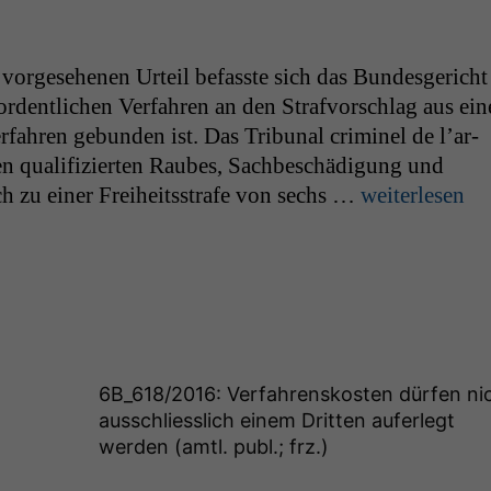
 vorge­se­henen Urteil befasste sich das Bun­des­gericht
m ordentlichen Ver­fahren an den Strafvorschlag aus ei
­fahren gebun­den ist. Das Tri­bunal crim­inel de l’ar­
en qual­i­fizierten Raubes, Sachbeschädi­gung und
zu ein­er Frei­heitsstrafe von sechs …
weit­er­lesen
6B_618
/2016: Verfahrenskosten dürfen ni
ausschliesslich einem Dritten auferlegt
werden (amtl. publ.; frz.)