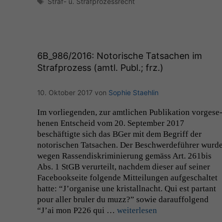
Schlagwörter
Straf- u. Strafprozessrecht
6B_986
/2016: Notorische Tatsachen im
Strafprozess (amtl. Publ.; frz.)
10. Oktober 2017
von
Sophie Staehlin
Im vor­liegen­den, zur amtlichen Pub­lika­tion vorge­se
henen Entscheid vom 20. Sep­tem­ber 2017
beschäftigte sich das BGer mit dem Begriff der
notorischen Tat­sachen. Der Beschw­erde­führer wurd
wegen Rassendiskri­m­inierung gemäss Art. 261bis
Abs. 1 StGB verurteilt, nach­dem dieser auf sein­er
Face­book­seite fol­gende Mit­teilun­gen aufgeschal­tet
hat­te: “J’or­gan­ise une kristall­nacht. Qui est par­tant
pour aller bruler du muzz?” sowie darauf­fol­gend
“J’ai mon
P226
qui …
weit­er­lesen