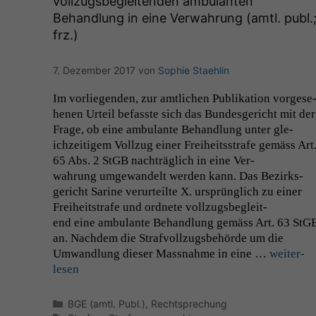
vollzugsbegleitenden ambulanten
Behandlung in eine Verwahrung (amtl. publ.
frz.)
7. Dezember 2017
von
Sophie Staehlin
Im vor­liegen­den, zur amtlichen Pub­lika­tion vorge­se
henen Urteil befasste sich das Bun­des­gericht mit der
Frage, ob eine ambu­lante Behand­lung unter gle­
ichzeit­igem Vol­lzug ein­er Frei­heitsstrafe gemäss Art
65 Abs. 2 StGB nachträglich in eine Ver­
wahrung umge­wan­delt wer­den kann. Das Bezirks­
gericht Sarine verurteilte X. ursprünglich zu ein­er
Frei­heit­strafe und ord­nete vol­lzugs­be­glei­t­
end eine ambu­lante Behand­lung gemäss Art. 63 StG
an. Nach­dem die Strafvol­lzugs­be­hörde um die
Umwand­lung dieser Mass­nahme in eine …
weit­er­
lesen
Kategorien
BGE (amtl. Publ.)
,
Rechtsprechung