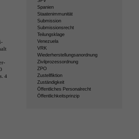
SFV
Spanien
Staatenimmunität
Submission
Submissionsrecht
Teilungsklage
Venezuela
i­
VRK
halt
Wiederherstellungsanordnung
Zivilprozessordnung
er­
ZPO
0
Zustellfiktion
s. 4
Zuständigkeit
Öffentliches Personalrecht
Öffentlichkeitsprinzip