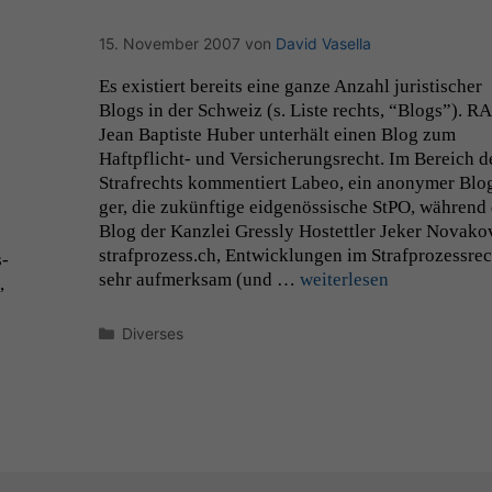
optional, es
braucht sie,
15. November 2007
von
David Vasella
damit die
Website
Es existiert bere­its eine ganze Anzahl juris­tis­ch­er
korrekt
Blogs in der Schweiz (s. Liste rechts, “Blogs”).
RA
angezeigt
werden kann.
Jean Bap­tiste Huber unter­hält einen Blog zum
Haftpflicht- und Ver­sicherungsrecht. Im Bere­ich d
Strafrechts kom­men­tiert Labeo, ein anonymer Blo
ger, die zukün­ftige eid­genös­sis­che StPO, während
Statistiken
Um unsere
Blog der Kan­zlei Gress­ly Hostet­tler Jek­er Novako
Website zu
strafprozess.ch, Entwick­lun­gen im Straf­prozess­re
s­
verbessern,
sehr aufmerk­sam (und …
weit­er­lesen
,
zeichnen
wir
Kategorien
Diverses
anonyme
statistische
Daten auf.
Funktionalität
Einige