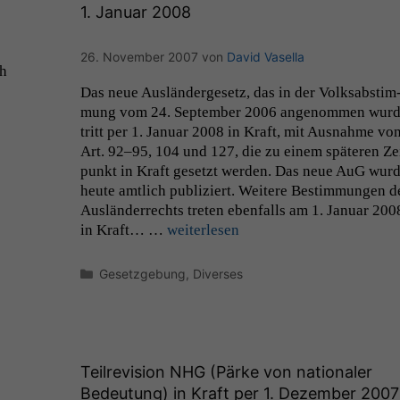
1. Januar 2008
26. November 2007
von
David Vasella
ch
Das neue Aus­län­derge­setz, das in der Volksab­stim
mung vom 24. Sep­tem­ber 2006 angenom­men wurd
tritt per 1. Jan­u­ar 2008 in Kraft, mit Aus­nahme vo
Art. 92–95, 104 und 127, die zu einem späteren Ze
punkt in Kraft geset­zt wer­den. Das neue AuG wur
heute amtlich pub­liziert. Weit­ere Bes­tim­mungen d
Aus­län­der­rechts treten eben­falls am 1. Jan­u­ar 200
in Kraft… …
weit­er­lesen
Kategorien
Gesetzgebung
,
Diverses
Teilrevision
NHG
(Pärke von nationaler
Bedeutung) in Kraft per 1. Dezember 2007