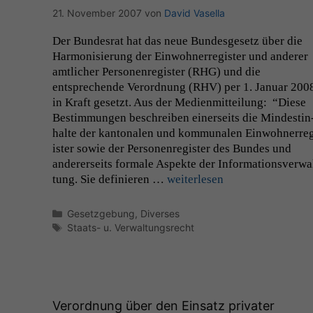
21. November 2007
von
David Vasella
Der Bun­desrat hat das neue Bun­des­ge­setz über die
Har­mon­isierung der Ein­wohn­erreg­is­ter und ander­er
amtlich­er Per­so­n­en­reg­is­ter (
RHG
) und die
entsprechende Verord­nung (
RHV
) per 1. Jan­u­ar 200
in Kraft geset­zt. Aus der Medi­en­mit­teilung: “Diese
Bes­tim­mungen beschreiben ein­er­seits die Min­des­tin
halte der kan­tonalen und kom­mu­nalen Ein­wohn­erre
is­ter sowie der Per­so­n­en­reg­is­ter des Bun­des und
ander­er­seits for­male Aspek­te der Infor­ma­tionsver­wa
tung. Sie definieren …
weit­er­lesen
Kategorien
Gesetzgebung
,
Diverses
Schlagwörter
Staats- u. Verwaltungsrecht
Verordnung über den Einsatz privater