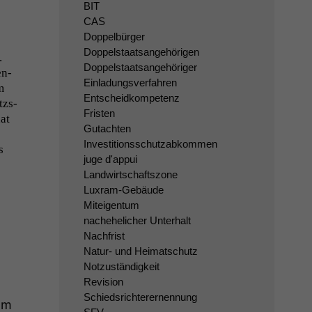
BIT
CAS
Doppelbürger
Doppelstaatsangehörigen
.
Doppelstaatsangehöriger
en-
Einladungsverfahren
m
Entscheidkompetenz
­s­­
Fristen
at
Gutachten
Investitionsschutzabkommen
s
juge d'appui
Landwirtschaftszone
Luxram-Gebäude
Miteigentum
nachehelicher Unterhalt
Nachfrist
Natur- und Heimatschutz
Notzuständigkeit
Revision
Schiedsrichterernennung
am