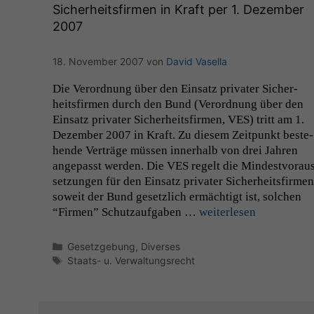
Sicherheitsfirmen in Kraft per 1. Dezember
2007
18. November 2007
von
David Vasella
Die Verord­nung über den Ein­satz pri­vater Sicher­
heits­fir­men durch den Bund (Verord­nung über den
Ein­satz pri­vater Sicher­heits­fir­men,
VES
) tritt am 1.
Dezem­ber 2007 in Kraft. Zu diesem Zeit­punkt beste­
hende Verträge müssen inner­halb von drei Jahren
angepasst wer­den. Die
VES
regelt die Min­destvo­rau
set­zun­gen für den Ein­satz pri­vater Sicher­heits­fir­men
soweit der Bund geset­zlich ermächtigt ist, solchen
“Fir­men” Schutza­uf­gaben …
weit­er­lesen
Kategorien
Gesetzgebung
,
Diverses
Schlagwörter
Staats- u. Verwaltungsrecht