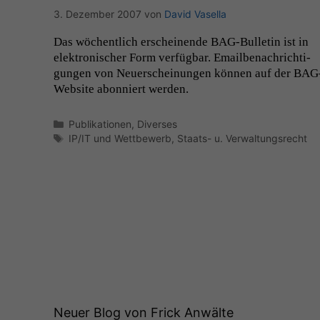
3. Dezember 2007
von
David Vasella
Das wöchentlich erscheinende BAG-Bul­letin ist in
elek­tro­n­is­ch­er Form ver­füg­bar. Email­be­nachrich­ti­
gun­gen von Neuer­schei­n­un­gen kön­nen auf der BAG
Web­site abon­niert werden.
Kategorien
Publikationen
,
Diverses
Schlagwörter
IP/IT und Wettbewerb
,
Staats- u. Verwaltungsrecht
Neuer Blog von Frick Anwälte