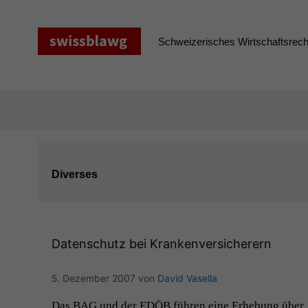
Zum
Inhalt
springen
Schweizerisches Wirtschaftsrecht
Diverses
Datenschutz bei Krankenversicherern
5. Dezember 2007
von
David Vasella
Das
BAG
und der
EDÖB
führen eine Erhe­bung über