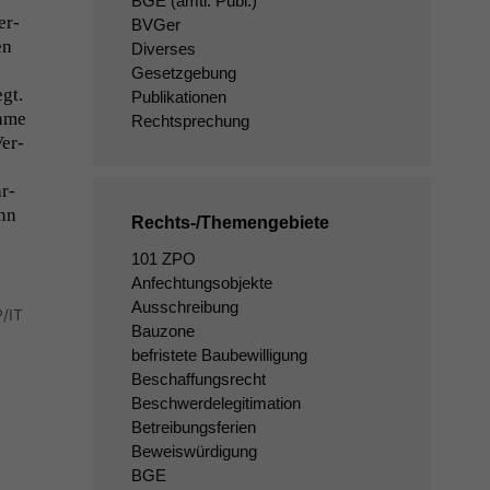
BGE
(amtl. Publ.)
er­
BVGer
en
Diverses
Gesetzgebung
egt.
Publikationen
ahme
Rechtsprechung
Ver­
r­
nn
Rechts-/Themengebiete
101 ZPO
Anfechtungsobjekte
Ausschreibung
P/IT
Bauzone
befristete Baubewilligung
Beschaffungsrecht
Beschwerdelegitimation
Betreibungsferien
Beweiswürdigung
BGE