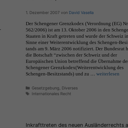
1. Dezember 2007
von
David Vasella
Der Schen­gener Gren­zkodex (Verord­nung (
EG
) Nr
-
562/2006) ist am 13. Okto­ber 2006 in den Schen­­g
Staat­en in Kraft getreten und wurde der Schweiz i
Sinne ein­er Weit­er­en­twick­lung des Schen­­gen-Besitz
tands am 9. März 2006 noti­fiziert. Der Bun­desrat h
die Botschaft “zwis­chen der Schweiz und der
Europäis­chen Union betr­e­f­fend die Über­nahme de
Schen­gener Gren­zkodex(Weit­er­en­twick­lung des
Schen­­gen-Besitz­s­­tands) und zu …
weit­er­lesen
Kategorien
Gesetzgebung
,
Diverses
Schlagwörter
Internationales Recht
Inkrafttreten des neuen Ausländerrechts 