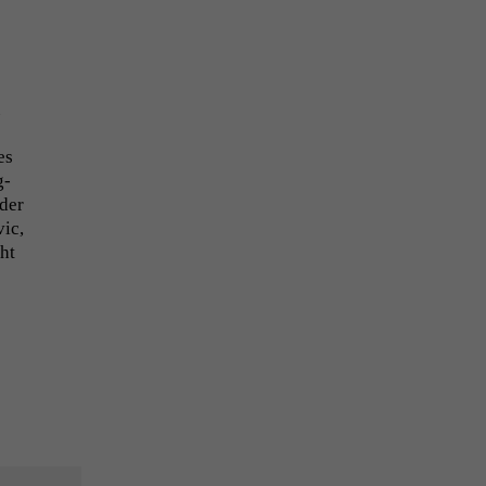
es
g­
 der
vic,
cht