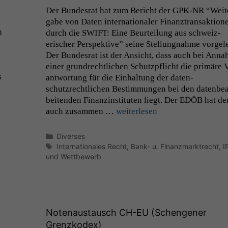
Der Bun­desrat hat zum Bericht der
GPK-NR
“Weit­
gabe von Dat­en inter­na­tionaler Finanz­transak­tio­n
n
durch die
SWIFT
: Eine Beurteilung aus schweiz­
erisch­er Per­spek­tive” seine Stel­lung­nahme vorgel
Der Bun­desrat ist der Ansicht, dass auch bei Ann
ein­er grun­drechtlichen Schutzpflicht die primäre 
s
ant­wor­tung für die Ein­hal­tung der daten­
schutzrechtlichen Bes­tim­mungen bei den daten­bea
bei­t­en­den Finanzin­sti­tuten liegt. Der
EDÖB
hat de
auch zusam­men …
weit­er­lesen
Kategorien
Diverses
Schlagwörter
Internationales Recht
,
Bank- u. Finanzmarktrecht
,
I
und Wettbewerb
Notenaustausch
CH-EU
(Schengener
Grenzkodex)