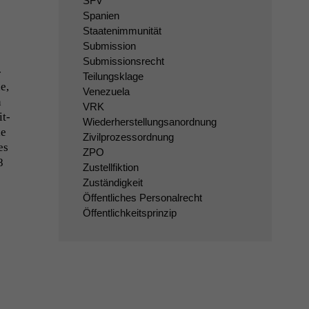
SFV
Spanien
Staatenimmunität
Submission
Submissionsrecht
­
Teilungsklage
e,
Venezuela
n
VRK
it­
Wiederherstellungsanordnung
de
Zivilprozessordnung
es
ZPO
8
Zustellfiktion
Zuständigkeit
Öffentliches Personalrecht
Öffentlichkeitsprinzip