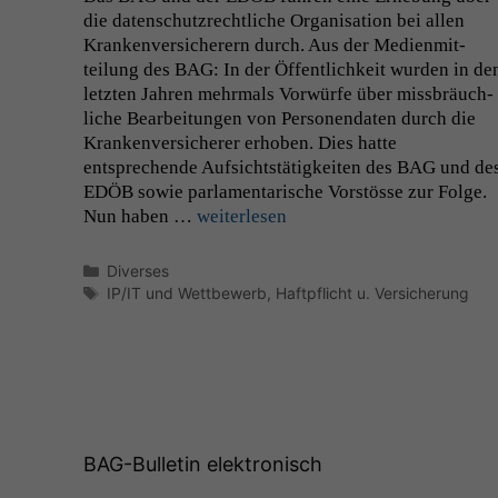
die daten­schutzrechtliche Organ­i­sa­tion bei allen
Kranken­ver­sicher­ern durch. Aus der Medi­en­mit­
teilung des
BAG
: In der Öffentlichkeit wur­den in de
let­zten Jahren mehrmals Vor­würfe über miss­bräuch­
liche Bear­beitun­gen von Per­so­n­en­dat­en durch die
Kranken­ver­sicher­er erhoben. Dies hat­te
entsprechende Auf­sicht­stätigkeit­en des
BAG
und de
EDÖB
sowie par­la­men­tarische Vorstösse zur Folge.
Nun haben …
weit­er­lesen
Kategorien
Diverses
Schlagwörter
IP/IT und Wettbewerb
,
Haftpflicht u. Versicherung
BAG-Bulletin elektronisch