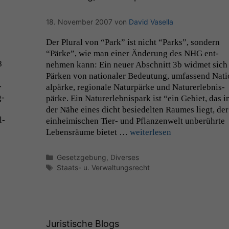
18. November 2007
von
David Vasella
Der Plur­al von “Park” ist nicht “Parks”, son­dern
“Pärke”, wie man ein­er Änderung des
NHG
ent­
8
nehmen kann: Ein neuer Abschnitt 3b wid­met sich
Pärken von nationaler Bedeu­tung, umfassend Nati
­
alpärke, regionale Natur­pärke und Natur­erleb­nis­
g­
pärke. Ein Natur­erleb­nis­park ist “ein Gebi­et, das i
der Nähe eines dicht besiedel­ten Raumes liegt, der
l­
ein­heimis­chen Tier- und Pflanzen­welt unberührte
Leben­sräume bietet …
weit­er­lesen
Kategorien
Gesetzgebung
,
Diverses
Schlagwörter
Staats- u. Verwaltungsrecht
Notwendige
Cookies
Diese
Cookies sind
nicht
Juristische Blogs